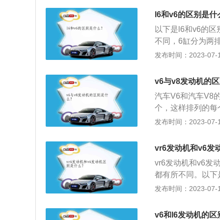
顺，总体而言就是质
l6和v6的区别是什
维护成本和难度高
以下是l6和v6的
但V6无论一阶还
不同，6缸分为两
着无论高转还是低
机顺畅性不如l6发
发布时间：2023-07-17
动机的长度将会大
如，B级车的车身
v6与v8发动机的
箱所占的位置就会
汽车V6和汽车V
气值汰。搭载v6
个，这样排列的每
成两组，每组4个，
发布时间：2023-07-17
动机，缸排列为V
平顺。V形发动机
vr6发动机和v6
动机是比较高级的
vr6发动机和v
2、V8发动机：V
都有所不同。以下
理想的点火和振动特
进、排气系统上采
发布时间：2023-07-17
总管引入的新鲜空
到排气总管。同时
v6和l6发动机的