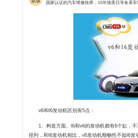
v6和l6发动机区别有5点：
1、构造方面。l6和v6的发动机都有6个缸，
排列，和l6发动机相比，v6发动机顺畅性不如l6发