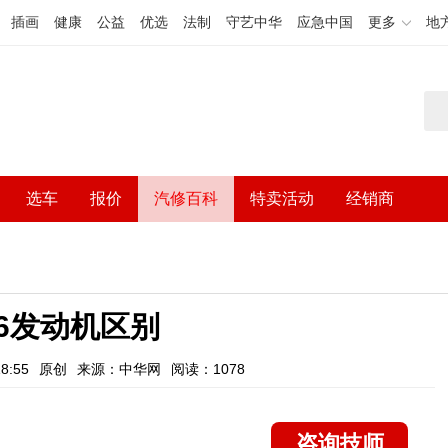
插画
健康
公益
优选
法制
守艺中华
应急中国
更多
地
选车
报价
汽修百科
特卖活动
经销商
l6发动机区别
8:55
原创
来源：中华网
阅读：1078
咨询技师