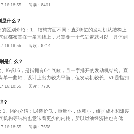
的限制。即使是这样，也有大排量的需求，所以对主流FF布局
二阶震动不能自我配平，工作起来震动大，所以除少数高性能
 16:18:55
阅读：8461
，简称直六、I6或L6，是指拥有6个气缸，且一字排开的发动
动机自然也越来越受欢迎。
偏重低扭的调校，然而做功间隔180度也会让低转速时扭矩输
的发动机只有单一曲轴，设计上出力较为平衡，但发动机较
言就是质感不够(V6)好。v6的介绍：6造价高，重量大，体积
普及后已经被大多数的车厂放弃使用。
别是什么？
度高，复杂的结构带来的额外内耗只能靠更大的燃油消耗来摆
v6的区别介绍：1、结构方面不同：直列6缸的发动机从结构上
阶还是二阶震动都可以自我配平，做功间隔也缩小到了120度，
气缸都布置在一条直线上，只需要一个气缸盖就可以，具体到
是低转区间都能更好地适应，总体而言就是质感(比L4)更好。
只需要布置一组双顶置的凸轮轴。而V6的发动机，最常见的都
 16:18:55
阅读：8214
列3缸且成60度夹角布置，这样不仅需要两个气缸盖，而且还
2、成本方面不同：由于直列6缸的发动机在结构上要比V6更加
区别是什么？
零部件也相对较少，因此成本方面也相对于V6发动机更低。
、I6或L6，是指拥有6个气缸，且一字排开的发动机结构。直
有单一曲轴，设计上出力较为平衡，但发动机较长。V6是指拥
发动机，六个气缸分成两排，一排三个，两排气缸之间成一定的
 16:18:55
阅读：7736
般约为60度或者90度。扩展资料如下：1、直列六缸发动机：
简称直六、I6或L6，是指拥有6个气缸，且一字排开的发动机结
些？
：V6是指发动机的缸数及缸排列方式，V6说的是6缸发动机，
下：1、l4的介绍：L4造价低，重量小，体积小，维护成本和难度
样排列的每个气缸都相互协调，所以噪音很少，运转很平顺。V
气机构等结构也意味着更少的内耗，所以燃油经济性也有优
度尺寸小，布置起来非常方便。
不能自我配平，工作起来震动大，所以除少数高性能机型外基
 16:18:55
阅读：7658
的调校，然而做功间隔180度也会让低转速时扭矩输出不够平