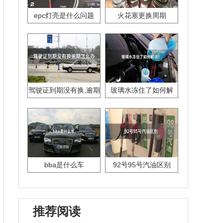
epc灯亮是什么问题
火花塞更换周期
驾驶证到期没有换,逾期
玻璃水冻住了如何解
怎么办??
决？
bba是什么车
92号95号汽油区别
推荐阅读