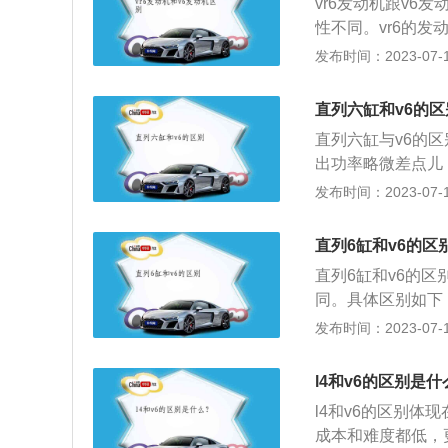
vr6发动机跟v
性不同。vr6的发
汽车动力系统里堪
发布时间：2023-07-17
夹角一般是60度°
角只有15°，他
直列六缸和v6的区
是12缸以上的，
直列六缸与v6的
发动机所占空间要
出功率略微差点儿
机（V-6engi
在汽车发动机振动
发布时间：2023-07-17
少，运转很平顺。
发动机工作效能，
为，V形发动机是
简称直六、I6或L
一。
直列6缸和v6的区
气缸都排在一条直
直列6缸和v6的区
套双顶置凸轮轴。
同。具体区别如下
直列三缸，这样不
缸都排在一条直线
发布时间：2023-07-17
机结构简单，成本
双顶置凸轮轴。并
衡轴，平顺性良好
列三缸，这样不仅
顺性不像直列6缸
l4和v6的区别是什
列6缸相对短。3
是长方体引擎，因
l4和v6的区别体
要平衡轴，平顺性
型发动机的缺点是
成本和难度都低，
加简单，其所耗费