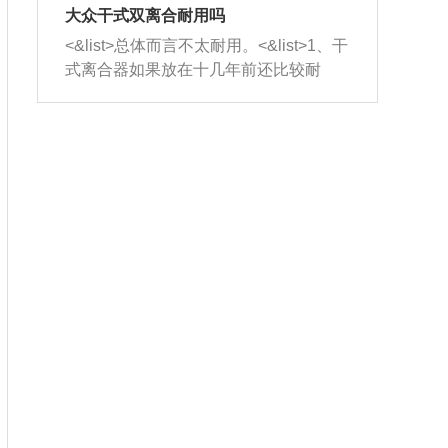
室，最后形成废气排出，就可以让三元
无法制作，需要将车辆送到修理厂或4s
造成烧机油。<&list>3、机油粘度。使用
大众干式双离合耐用吗
催化器得到清洗，排气管堵塞的情况就
店；<&list>2.车辆半轴套管防尘罩破
机油粘度过小的话，同样会有烧机油现
<&list>总体而言不太耐用。<&list>1、干
能够得到解决。
裂，破裂后会出现漏油现象，使半轴磨
象，机油粘度过小具有很好的流动性，
式离合器如果放在十几年前还比较耐
损严重，磨损的半轴容易损坏，产生异
容易窜入到气缸内，参与燃烧。<&list>
用，但是由于现在的汽车发动机动力输
响；<&list>3.稳定器的转向胶套和球头
4、机油量。机油量过多，机油压力过
出越来越高，使得干式离合器散热不足
老化，一般是使用时间过长造成的。解
大，会将部分机油压入气缸内，也会出
的缺陷也逐渐暴露出来。<&list>2、由于
决方法是更换新的质量好的转向橡胶套
现烧机油。<&list>5、机油滤清器堵塞：
干式双离合的工作环境暴露在空气中，
和球头。
会导致进气不畅，使进气压力下降，形
而离合器的散热也是通离合器罩上面的
成负压，使机油在负压的情况下吸入燃
几个小孔来进行散热。但是在行驶过程
烧室引起烧机油。<&list>6、正时齿轮或
中变速箱需要换挡，就不得不使得离合
链条磨损：正时齿轮或链条的磨损会引
器频繁工作。<&list>3、长时间的低速行
起气阀和曲轴的正时不同步。由于轮齿
驶以及过于频繁的启停，导致离合器的
或链条磨损产生的过量侧隙，使得发动
温度不断升高，而低速行驶时空气流动
机的调节无法实现：前一圈的正时和下
效率不高，无法将离合器中的热量有效
一圈可能就不一样。当气阀和活塞的运
的带走，导致离合器内部的温度不断升
动不同步时，会造成过大的机油消耗。
高，加速离合器的磨损。
解决方法：更换正时齿轮或链条。<&list
>7、内垫圈、进风口破裂：新的发动机
设计中，经常采用各种由金属和其他材