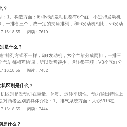
感不够(V6)好。2、v6的介绍：6造价高，重量大，体积大，
么？
，复杂的结构带来的额外内耗只能靠更大的燃油消耗来摆平，
区别：1、构造方面：l6和v6的发动机都有6个缸，不过v6发动机
是二阶震动都可以自我配平，做功间隔也缩小到了120度，意味
排，一排各三个，成一定的夹角排列，和l6发动机相比，v6发动
转区间都能更好地适应，总体而言就是质感(比L4)更好。
动机。2、体验方面：l6发动机6缸以直线的形式排列，使得发
 16:18:55
阅读：7610
大增加，发动机长度增加的同时，发动机舱也会增加很多。比
长度固定，如果发动机舱所占的位置较多，那么驾驶舱和后备
区别是什么？
相应地缩小，驾驶体验不好，所以l6的发动机也逐渐开始被淘
8的缸排列方式不一样，6缸发动机，六个气缸分成两排，一排三
的发动机，发动机舱的空间就可以得到有效利用。
个气缸都相互协调，所以噪音很少，运转很平顺；V8个气缸分
成V型排列。相关介绍如下：1、V6发动机：V6说的是6缸发
 16:18:55
阅读：7482
型，这样排列的每个气缸都相互协调，所以噪音很少，运转很
长度和高度尺寸小，布置起来非常方便，而且一般认为，V形发
发动机区别是什么？
发动机，也成为轿车级别的标志之一一般装在中高档轿车上。
6发动机区别是发动机在重量、体积、运转平稳性、动力输出特性上
8发动机中最常见的角度是90°，这种结构的产品很多，具有最
是对两者区别的具体介绍：1、排气系统方面：大众VR6在
性。因为V6发动机从V8发动机衍生出来，通常也用90°角。
用的是不对称的设计，气缸与气缸之间相互交错意味着从进气
 16:18:55
阅读：7444
气很难进入远端的气缸侧，反之废气也很难从远端的气缸汇总
由于进、排气系统相对复杂的结构占用了气缸盖的大量空间，
区别是什么？