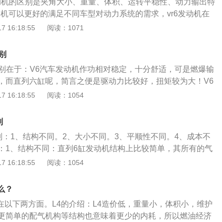
6发动机的区别是夹角大小、重量、体积、运转平稳性、动力输出特
动机可以更好的满足不同车型对动力系统的需求，vr6发动机在
称独树一帜。v6的发动机是v形发动机一边有3个发动机，V的
 16:18:55
阅读：1071
到90°，这样占用的空间很大，所以德国研究出得vr6发动机，夹
们的区别就在这里，至于w形的发动机他的缸筒数量比较多，一般
别
多以V行设计不能满足容纳缸筒的数量，只好设计成w形的，w形
区别在于：V6汽车发动机作功相对稳定，十分舒适，可是燃爆输
更大。V6是指发动机的缸数及缸排列方式，V6说的是6缸发动
，而直列六缸呢，简言之便是驱动力比较好，扭矩较为大！V6
ne），缸排列为V型，这样排列的每个气缸都相互协调，所以噪音很
方面比直列六缸有先天性的优点，振动减少了，可以提升汽车
 16:18:55
阅读：1054
V形发动机长度和高度尺寸小，布置起来非常方便，一般认
提升转速比，扩大输出功率。以下是相关介绍：1、直列6缸，
比较高级，一般装在中高档轿车上，也成为轿车级别的标志之
6，是指拥有6个气缸直列6缸发动机结构上比较简单，其所有的
别
线上，只需要一个气缸盖，特别是宝马直列6缸，只需安装一
别：1、结构不同。2、大小不同。3、平顺性不同。4、成本不
并且V6的发动机，最常用的都是相当于两个直列3缸60度角的
：1、结构不同：直列6缸发动机结构上比较简单，其所有的气
仅需要两个气缸盖，还需要两套凸轮轴。因此，直列6缸发动
上，只需要一个气缸盖，特别是宝马直列6缸，只需安装一套
 16:18:55
阅读：1054
也较低。2.直列6缸的一阶振动和二阶振动完全平衡，不需要平
且V6的发动机，最常用的都是相当于两个直列3缸60度角的直
，但长度较长；V6比直列6缸短，但平顺性较直列6缸短，但平
需要两个气缸盖，还需要两套凸轮轴。2、大小不同：v6比直
，而且据说V型有偏磨这个问题。3.V6引擎整体长度紧凑，几乎
么？
、平顺性不同：直列6缸的一阶振动和二阶振动完全平衡，不需
此可以说，任何型号的发动机都可以轻松携带。另外，直列6
现在以下两方面。L4的介绍：L4造价低，重量小，体积小，维护
更好。4、成本不同：由于直列6缸的发动机在结构上要比v6更
发动机的横向布置，如果采用全宽方向长排气筒，设计难度
更简单的配气机构等结构也意味着更少的内耗，所以燃油经济
的零部件也相对较少，因此成本方面也相对于v6发动机更低。