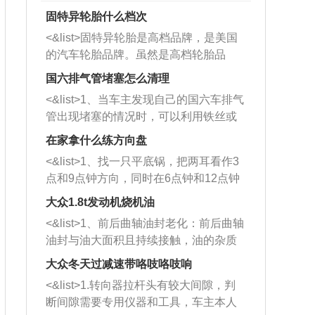
固特异轮胎什么档次
<&list>固特异轮胎是高档品牌，是美国
的汽车轮胎品牌。虽然是高档轮胎品
牌，但是中高低端的轮胎都有生产，这
国六排气管堵塞怎么清理
也是为了更好的开拓市场。
<&list>1、当车主发现自己的国六车排气
管出现堵塞的情况时，可以利用铁丝或
者是细棍，直接将杂物给取出来，如果
在家拿什么练方向盘
堵塞情况比较严重，也可以采取应急措
<&list>1、找一只平底锅，把两耳看作3
施。 <&list>2、直接利用木棍将所有的
点和9点钟方向，同时在6点钟和12点钟
杂物推到排气管里面的位置处，然后将
方向做一个标记。 <&list>2、双手握住
三元催化器拆解开，就可以将堵塞的东
大众1.8t发动机烧机油
平底锅两耳，然后往左打半圈、一圈、
西取出来。但如果是因为积碳过多引起
<&list>1、前后曲轴油封老化：前后曲轴
一圈半的练习，往右同样也要打相同的
的堵塞，就需要将三元催化器泡在草酸
油封与油大面积且持续接触，油的杂质
圈数。 <&list>3、最后强调要反复练
中进行清洗。 <&list>3、也可以利用清
和发动机内持续温度变化使其密封效果
习，这样就可以形成肌肉记忆，在真实
大众冬天过减速带咯吱咯吱响
洗剂对堵塞的情况得到解决，将清洗剂
逐渐减弱，导致渗油或漏油。<&list>2、
驾驶车辆时，不需要记忆也能打好方
放在燃油箱中，与燃油混合后，车辆启
<&list>1.转向器拉杆头有较大间隙，判
活塞间隙过大：积碳会使活塞环与缸体
向。
动时，就可以和汽油一起进入到燃烧
断间隙需要专用仪器和工具，车主本人
的间隙扩大，导致机油流入燃烧室中，