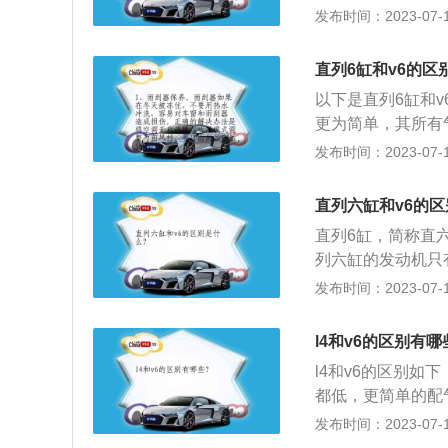
大，对全长有很大
性也有优势，但是
发布时间：2023-07-17
相关扩展：直列6缸
适应性强的V6发
机型外基本都是作
机结构。直列六缸
出不够平顺，总体而
长，在V6发动机
直列6缸和v6的区
大，维护成本和难
以下是直列6缸和
平，但V6无论一
更为简单，其所有
意味着无论高转还
宝马的直列6缸，
发布时间：2023-07-17
是以相当于两个直
需要两组凸轮轴。
直列六缸和v6的
简单，其所耗费的
直列6缸，简称直六
列六缸的发动机只
有6个气缸的V型
发布时间：2023-07-17
角度，这个角度一
直列六缸发动机，
l4和v6的区别有哪
构。2、V6发动机
l4和v6的区别如
缸排列为V型，这
都低，更简单的配
形发动机长度和高
势，但是二阶震动
发布时间：2023-07-17
本都是作偏重低扭