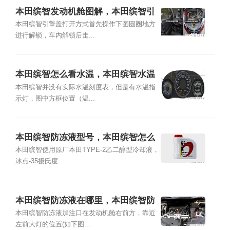
本田缤智发动机舱图解，本田缤智引
擎盖怎么打开
本田缤智引擎盖打开方式首先操作下图圆圈地方
进行解锁，车内解锁后走...
本田缤智怎么看水温，本田缤智水温
表符号是怎样
本田缤智并没有实际水温刻度表，但是有水温指
示灯，图中方框位置（温...
本田缤智防冻液型号，本田缤智怎么
加防冻液
本田缤智使用原厂本田TYPE-2乙二醇型冷却液，
冰点-35摄氏度...
本田缤智防冻液在哪里，本田缤智防
冻液位置图
本田缤智防冻液加注口在发动机舱右前方，靠近
左前大灯的位置(如下图...