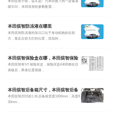
本田缤智不错，该车是广汽本田旗下的一款紧凑
级SUV。本田缤智的参数配置...
本田缤智防冻液在哪里
本田缤智防冻液的加注口位于发动机舱的右前
方，靠近左前大灯的位置，添加的...
本田缤智保险盒在哪，本田缤智保险
丝盒图解
本田缤智有3个保险丝盒，保险丝盒A和B都在仪
表板后，两者位置很接...
本田缤智后备箱尺寸，本田缤智后备
箱怎么开
本田缤智2015款1.8L后备箱宽度1000mm，高度8
30mm...