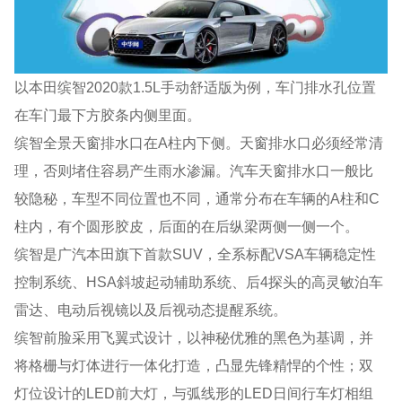
以本田缤智2020款1.5L手动舒适版为例，车门排水孔位置
在车门最下方胶条内侧里面。
缤智全景天窗排水口在A柱内下侧。天窗排水口必须经常清
理，否则堵住容易产生雨水渗漏。汽车天窗排水口一般比
较隐秘，车型不同位置也不同，通常分布在车辆的A柱和C
柱内，有个圆形胶皮，后面的在后纵梁两侧一侧一个。
缤智是广汽本田旗下首款SUV，全系标配VSA车辆稳定性
控制系统、HSA斜坡起动辅助系统、后4探头的高灵敏泊车
雷达、电动后视镜以及后视动态提醒系统。
缤智前脸采用飞翼式设计，以神秘优雅的黑色为基调，并
将格栅与灯体进行一体化打造，凸显先锋精悍的个性；双
灯位设计的LED前大灯，与弧线形的LED日间行车灯相组