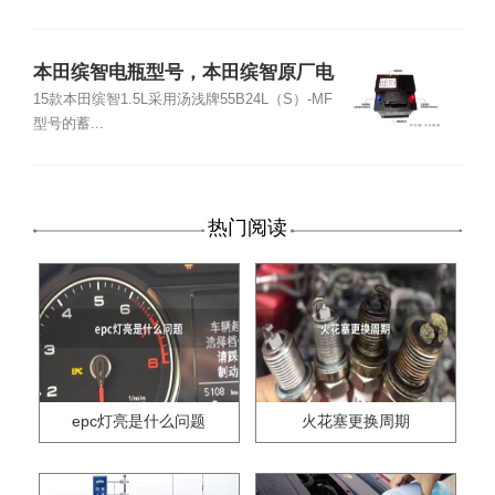
本田缤智电瓶型号，本田缤智原厂电
瓶多少钱
15款本田缤智1.5L采用汤浅牌55B24L（S）-MF
型号的蓄...
热门阅读
epc灯亮是什么问题
火花塞更换周期