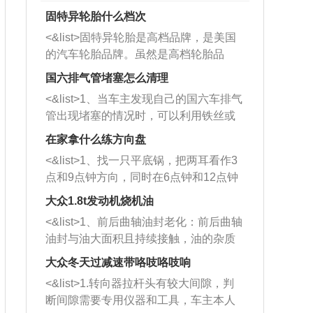
固特异轮胎什么档次
<&list>固特异轮胎是高档品牌，是美国
的汽车轮胎品牌。虽然是高档轮胎品
牌，但是中高低端的轮胎都有生产，这
国六排气管堵塞怎么清理
也是为了更好的开拓市场。
<&list>1、当车主发现自己的国六车排气
管出现堵塞的情况时，可以利用铁丝或
者是细棍，直接将杂物给取出来，如果
在家拿什么练方向盘
堵塞情况比较严重，也可以采取应急措
<&list>1、找一只平底锅，把两耳看作3
施。 <&list>2、直接利用木棍将所有的
点和9点钟方向，同时在6点钟和12点钟
杂物推到排气管里面的位置处，然后将
方向做一个标记。 <&list>2、双手握住
三元催化器拆解开，就可以将堵塞的东
大众1.8t发动机烧机油
平底锅两耳，然后往左打半圈、一圈、
西取出来。但如果是因为积碳过多引起
<&list>1、前后曲轴油封老化：前后曲轴
一圈半的练习，往右同样也要打相同的
的堵塞，就需要将三元催化器泡在草酸
油封与油大面积且持续接触，油的杂质
圈数。 <&list>3、最后强调要反复练
中进行清洗。 <&list>3、也可以利用清
和发动机内持续温度变化使其密封效果
习，这样就可以形成肌肉记忆，在真实
大众冬天过减速带咯吱咯吱响
洗剂对堵塞的情况得到解决，将清洗剂
逐渐减弱，导致渗油或漏油。<&list>2、
驾驶车辆时，不需要记忆也能打好方
放在燃油箱中，与燃油混合后，车辆启
<&list>1.转向器拉杆头有较大间隙，判
活塞间隙过大：积碳会使活塞环与缸体
向。
动时，就可以和汽油一起进入到燃烧
断间隙需要专用仪器和工具，车主本人
的间隙扩大，导致机油流入燃烧室中，