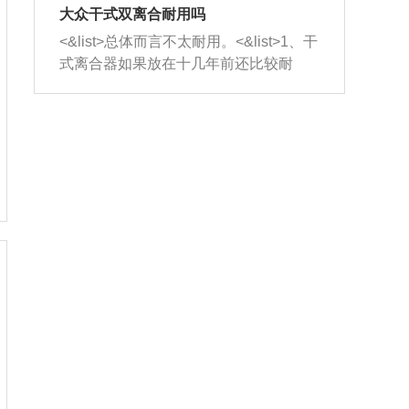
室，最后形成废气排出，就可以让三元
无法制作，需要将车辆送到修理厂或4s
造成烧机油。<&list>3、机油粘度。使用
大众干式双离合耐用吗
催化器得到清洗，排气管堵塞的情况就
店；<&list>2.车辆半轴套管防尘罩破
机油粘度过小的话，同样会有烧机油现
<&list>总体而言不太耐用。<&list>1、干
能够得到解决。
裂，破裂后会出现漏油现象，使半轴磨
象，机油粘度过小具有很好的流动性，
式离合器如果放在十几年前还比较耐
损严重，磨损的半轴容易损坏，产生异
容易窜入到气缸内，参与燃烧。<&list>
用，但是由于现在的汽车发动机动力输
响；<&list>3.稳定器的转向胶套和球头
4、机油量。机油量过多，机油压力过
出越来越高，使得干式离合器散热不足
老化，一般是使用时间过长造成的。解
大，会将部分机油压入气缸内，也会出
的缺陷也逐渐暴露出来。<&list>2、由于
决方法是更换新的质量好的转向橡胶套
现烧机油。<&list>5、机油滤清器堵塞：
干式双离合的工作环境暴露在空气中，
和球头。
会导致进气不畅，使进气压力下降，形
而离合器的散热也是通离合器罩上面的
成负压，使机油在负压的情况下吸入燃
几个小孔来进行散热。但是在行驶过程
烧室引起烧机油。<&list>6、正时齿轮或
中变速箱需要换挡，就不得不使得离合
链条磨损：正时齿轮或链条的磨损会引
器频繁工作。<&list>3、长时间的低速行
起气阀和曲轴的正时不同步。由于轮齿
驶以及过于频繁的启停，导致离合器的
或链条磨损产生的过量侧隙，使得发动
温度不断升高，而低速行驶时空气流动
机的调节无法实现：前一圈的正时和下
效率不高，无法将离合器中的热量有效
一圈可能就不一样。当气阀和活塞的运
的带走，导致离合器内部的温度不断升
动不同步时，会造成过大的机油消耗。
高，加速离合器的磨损。
解决方法：更换正时齿轮或链条。<&list
>7、内垫圈、进风口破裂：新的发动机
设计中，经常采用各种由金属和其他材