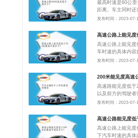
最高时速是60公里
距离。车主同时还
车辆注意安全。各
发布时间：2023-07-17
00米：必须开启近
上的行车间距。小
高速公路上能见度
速不得超过60km
高速公路上能见度
启近光灯、示宽灯和
车时速的具体内容
距。小于50米：
前后位灯，车速不
发布时间：2023-07-17
定开启有关灯光，
2、能见度小于1
速度，是比较于中
灯，车速不得超过
占主流的环境里，
200米能见度高
度小于50米时：
道路情况，对车辆
高速路能见度低于
不得超过每小时2
告牌和配备灭火器
以及前方的驾驶者
通安全法实施条例
外，驾驶者如果能
发布时间：2023-07-17
件许可的情况下，
道。因此，时刻保
动车倒车时，须察
于200米时开启
高速公路能见度低
单行路、弯路、窄
里，与同车道前车
高速公路上能见度
灯、示廓灯、前后
下汽车时速的具体
道前车保持50米