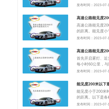
车灯的正确使用是
发布时间：2023-07-17
前后位灯和危险报
使用，以确保会车
驶离高速公路。
中行车频繁平和缓
高速公路能见度2
面的车辆注意保持
高速公路能见度20
眩目近光灯、示宽
的距离。能见度小
上。能见度在20
超过每小时60公里
发布时间：2023-07-17
速不超过60公里，
开启雾灯、近光灯
上述灯光外，时速
40公里，与同车
时为特浓雾，必须
高速公路能见度2
光灯、示廓灯、前
的原则下，驶离雾
首先开启雾灯、近
最近的出口尽快驶
散后再行车。
每小时60公里，
高速公路上不按规
驶，遇有雾、雨、
发布时间：2023-07-17
米，车速不得超过
高速公路上行驶，
能见度200米以下
过每小时20公里
能见度小于200米
的距离。以下是各
小于500米大于2
发布时间：2023-07-17
m\/h；保持15