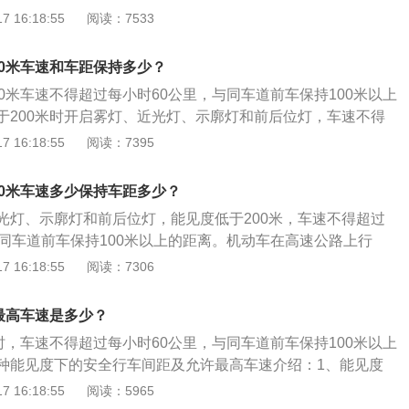
确保雾天行车安全的一个重要建议司机可将远光灯当作信号灯
 16:18:55
阅读：7533
警闪光灯，车速不得超过每小时20公里，并从最近的出口尽快
时让对方更容易发现，行车过程中要频繁平和缓踩刹车，大雾
踩刹车，一是可以控制车速，二是刹车时尾灯变亮，可提醒后
00米车速和车距保持多少？
车距。注意限速行驶：当能见度在500—200米时，必须开启防
0米车速不得超过每小时60公里，与同车道前车保持100米以上
灯和尾灯，时速不得超过80公里，行车间距应保持在150米以
于200米时开启雾灯、近光灯、示廓灯和前后位灯，车速不得
0—100米时，必须开启雾灯和防眩目近光灯、示宽灯和尾灯，时
，与同车道前车保持100米以上的距离；能见度小于100米时：
 16:18:55
阅读：7395
行车间距保持在100米以上。能见度在100—50米时，除打开
、示廓灯、前后位灯和危险报警闪光灯，车速不得超过每小时
不能超过40公里，行车间距保持50米以上。能见度在50米以下
道前车保持50米以上的距离；能见度小于50米时：开启雾灯、近
按规定开启雾灯和防眩目近光灯、示宽灯和尾灯，在保证安全
00米车速多少保持车距多少？
后位灯和危险报警闪光灯，车速不得超过每小时20公里，并从
区，但时速不得超过20公里，也可找就近的服务区暂避，等雾
光灯、示廓灯和前后位灯，能见度低于200米，车速不得超过
离高速公路。处罚方法：低能见度气象条件下，驾驶机动车在
与同车道前车保持100米以上的距离。机动车在高速公路上行
定行驶的；一次记6分。
雪、沙尘、冰雹等低能见度气象条件时，如果能见度小于100
 16:18:55
阅读：7306
每小时40公里，与同车道前车保持50米以上的距离。机动车在
遇到低能见度气象条件时，如果能见度小于50米，车速不得超
最高车速是多少？
，并从最近的出口尽快驶离高速公路。
时，车速不得超过每小时60公里，与同车道前车保持100米以上
种能见度下的安全行车间距及允许最高车速介绍：1、能见度
00米时，必须开启近光灯、示宽灯和后雾灯；时速不得超过80k
 16:18:55
阅读：5965
0米以上的行车间距；2、能见度小于200米大于100米时，必须开启