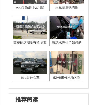
epc灯亮是什么问题
火花塞更换周期
驾驶证到期没有换,逾期
玻璃水冻住了如何解
怎么办??
决？
bba是什么车
92号95号汽油区别
推荐阅读