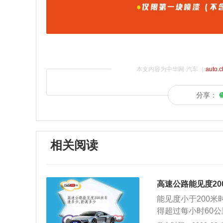
本文内容为中华网·汽车（
auto.
分享：
相关阅读
高速公路能见度20
能见度小于200
得超过每小时60
和国道路交通安全