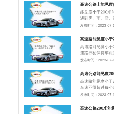
每小时60公里，与
不负责的表现。此
高速公路上能见度
后位灯和危险报警
开启雾灯、近光灯
以上的距离；(三
能见度小于200
40公里，与同车道
危险报警闪光灯，
遇到雾、雨、雪、
灯、近光灯、示廓
路。遇有前款规定
见度小于200米
发布时间：2023-07-17
里，并从最近的出
制、保持车距等提
里，并与同车道前车
近光灯、前后示廓
高速路能见度小于
道车辆保持50米以
高速路能见度小于
廓灯和危险警告手
速路行驶保持车距
速公路。高速公路
前后位灯，车速不
发布时间：2023-07-17
能见度小于100
灯，车速不得超过
高速公路能见度2
于50米时：开启
高速路能见度小于
超过每小时20公
车速不得超过每小
速公路上行驶，遇
发布时间：2023-07-17
度小于100米，车
离。机动车在高速
高速公路200米能
米，车速不得超过