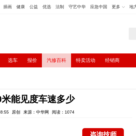
插画
健康
公益
优选
法制
守艺中华
应急中国
更多
地
选车
报价
汽修百科
特卖活动
经销商
0米能见度车速多少
8:55
原创
来源：中华网
阅读：1074
咨询技师