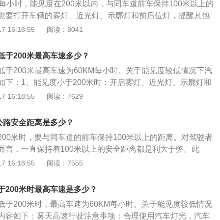
每小时，能见度在200米以内，与同车道前车保持100米以上的
需要打开车辆的雾灯、近光灯、示廓灯和前后位灯，提醒其他
种能见度下的安全行车间距及允许最高车速：小于500米大于2
 16:18:55
阅读：8041
光灯、示宽灯和后雾灯，时速不得超过80km/h，保持150米以
于200米大于100米：必须开启近光灯、示宽灯和前后雾灯，时
低于200米最高车速多少？
/h，保持100米以上的行车间距。小于100米大于50米：必须开
低于200米最高车速为60KM每小时。关于能见度较低情况下汽
前后雾灯，时速不得超过40km/h，保持50米以上的行车间
如下：1、能见度小于200米时：开启雾灯、近光灯、示廓灯和
车辆禁止驶入高速公路。此时已进入高速公路的车辆，必须按规
得超过每小时60公里，与同车道前车保持100米以上的距离。
 16:18:55
阅读：7629
驶离雾区，时速不得超过20公里。高速的简介：高速，指高级
00米时：开启雾灯、近光灯、示廓灯、前后位灯和危险报警闪光
速和低速。低速占主流的环境里，低速是普速或常速，而中速
每小时40公里，与同车道前车保持50米以上的距离。3、能见
中速是普速或常速。上高速前的注意事项：要注意查询天气和
速公路安全距离是多少？
开启雾灯、近光灯、示廓灯、前后位灯和危险报警闪光灯，车速
进行安全检查，提前研究好行车路线，随车携带好车辆故障警
200米时，要与同车道的前车保持100米以上的距离。对驾驶者
0公里，并从最近的出口尽快驶离高速公路。
，事先确定好行车和休息的计划等。《中华人民共和国道路交
而言，一直保持着100米以上的安全距离都是利大于弊。此
》第五十一条，机动车行驶中，遇后车发出超车信号时，在条
见度小于200米，那么对于前面的路况就不能非常清楚的知
 16:18:55
阅读：7555
必须靠右让路，并开右转向灯，不准故意不让或加速行驶。机
持着100米以上的车距时非常有必要，也必不可少。能见度小
明车后情况，确认安全后，方准倒车。铁路道口、交叉路口、
雾灯、近光灯、示廓灯和前后位灯，车速不得超过每小时60公
于200米时最高车速是多少？
路、桥梁、陡坡、隧道和交通繁华路段，不准倒车。
保持100米以上的距离；能见度小于100米时：开启雾灯、近光
低于200米时，最高车速为60KM每小时。关于能见度较低情况
位灯和危险报警闪光灯，车速不得超过每小时40公里，与同车
内容如下：雾天高速行驶注意事项：合理使用汽车灯光，汽车
以上的距离；能见度小于50米时：开启雾灯、近光灯、示廓灯、