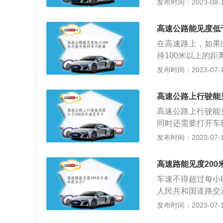
发布时间：2023-08-18
雾、雨、雪、沙尘
度小于200米时
高速公路能见度低
0公里，与同车道前
在高速路上，如果
灯、近光灯、示廓
持100米以上的
里，与同车道前车保
安全距离都是利大
发布时间：2023-07-17
光灯、示廓灯、前
通事故，但是如果
最近的出口尽快驶
驶者如果能见度小
高速公路上行驶能
此，时刻保持着1
高速公路上行驶能见
据《中华人民共和
同时还需要打开车
沙尘、冰雹，能见
全。法律依据：《
发布时间：2023-07-17
里，其中拖拉机、
车在高速公路上行
条，机动车在夜间
当遵守下列规定：
见度情况下行驶时
高速路能见度200
灯，车速不得超过
前车近距离行驶时
车速不得超过每小
路也会出现下大雨
闪光灯。第八十一
人民共和国道路交
一名驾驶者在此时
等低能见度气象条
驶，遇有雾、雨、
发布时间：2023-07-17
了要限速外，也需
灯、近光灯、示廓
1、能见度小于2
外事故。在这种情
持100米以上的距