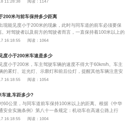
 11:28:38
阅读：1147
、冰雹等低能见度气象条件时，应当遵守下列规定：(一)能见
，开启雾灯、近光灯、示廓灯和前后位灯，车速不得超过每小时6
于200米与前车保持多少距离
车保持100米以上的距离；(二)能见度小于100米时，开启雾
出现能见度小于200米的现象，此时与同车道的前车必须要保
灯、前后位灯和危险报警闪光灯，车速不得超过每小时40公
距离。对驾驶者以及前方的驾驶者而言，一直保持着100米以上的
持50米以上的距离；(三)能见度小于50米时，开启雾灯、近
于弊的。虽然没有人能确保维持这样的距离就一定不会发生交
 16:18:55
阅读：1064
后位灯和危险报警闪光灯，车速不得超过每小时20公里，并从
这样做，那么意外发生的可能性就会大幅度的下降。此外，驾
离高速公路。
于200米，那么对于前面的路况就不能非常清楚的知道。因
见度小于200米车速是多少
00米以上的车距时非常有必要，也是必不可少的。法律法规依
度小于200米，车主驾驶车辆的速度不得大于60km/h。车主
国道路交通安全法实施条例》：第四十六条，遇雾、雨、雪、
辆的雾灯、近光灯、示廓灯和前后位灯，提醒其他车辆注意安
度在50米以内时；机动车最高行驶速度不得超过每小时30公
中华人民共和国道路交通安全法实施条例》第八十一条：机动
 16:18:55
阅读：1054
电瓶车、轮式专用机械车不得超过每小时15公里。第五十八
驶，遇有雾、雨、雪、沙尘、冰雹等低能见度气象条件时，应
没有路灯、照明不良或者遇有雾、雨、雪、沙尘、冰雹等低能
能见度小于200米时，开启雾灯、近光灯、示廓灯和前后位
，应当开启前照灯、示廓灯和后位灯，但同方向行驶的后车与
米车速,车距多少?
每小时60公里，与同车道前车保持100米以上的距离。高速公
，不得使用远光灯。机动车雾天行驶应当开启雾灯和危险报警
时60公里，与同车道前车保持100米以上的距离。根据《中华
、有大雾等一系列不利于驾驶者正常驾驶的恶劣天气，而作为
条，机动车在高速公路上行驶，遇有雾、雨、雪、沙尘、冰雹
通安全实施条例》第八十一条规定：机动车在高速公路上行
此刻就必须要严格遵守交通规则。在能见度小于200米时，除
件时，应当遵守下列规定：(一)能见度小于200米时，开启雾
雪、沙尘、冰雹等低能见度气象条件时，应当遵守下列规定：
 16:18:55
阅读：1004
要避免超车，防止出现由于未能及时应对突发状况而造成的意
灯和前后位灯，车速不得超过每小时60公里，与同车道前车保
00米时，开启雾灯、近光灯、示廓灯和前后位灯，车速不得超过
况下，选择超车也是非常不合理的，这是对自己以及他人生命
离；(二)能见度小于100米时，开启雾灯、近光灯、示廓灯、前