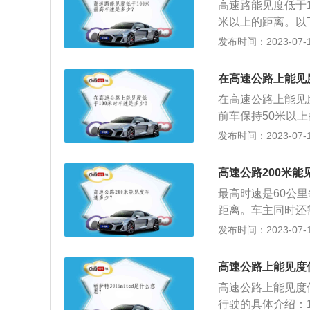
高速路能见度低于1
超过每小时20公
米以上的距离。以
光灯、示廓灯和前
发布时间：2023-07-17
米以上的距离。能
危险报警闪光灯，
在高速公路上能见
离。能见度小于5
在高速公路上能见
灯，车速不得超过
前车保持50米以上
里，能见度低于5
发布时间：2023-07-17
路上能见度低于1
以及危险报警闪光
高速公路200米能
如果机动车在高速
最高时速是60公里
件时，高速公路管
距离。车主同时还
信息。
车辆注意安全。各
发布时间：2023-07-17
00米：必须开启近
上的行车间距。小
高速公路上能见度
速不得超过60km
高速公路上能见度低
启近光灯、示宽灯和
行驶的具体介绍：
距。小于50米：