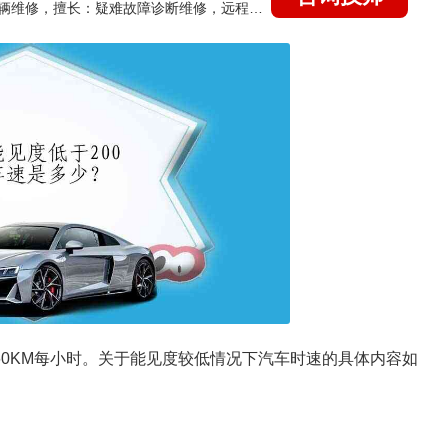
国家认证的汽车维修技师，15年德美日等各系车辆维修，擅长：疑难故障诊断维修，远程维修技术指导
60KM每小时。关于能见度较低情况下汽车时速的具体内容如