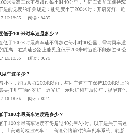
00米最高车速不得超过每小时40公里，与同车道前车保持50
里，并从最近的出口尽快驶离高速公路。
下是能见度的相关规定：能见度小于200米时：开启雾灯、近
后位灯，车速不得超过每小时60公里，与同车道前车保持100
 16:18:55
阅读：8435
见度小于100米时：开启雾灯、近光灯、示廓灯、前后位灯和
车速不得超过每小时40公里，与同车道前车保持50米以上的距
度低于100米时车速是多少？
0米时：开启雾灯、近光灯、示廓灯、前后位灯和危险报警闪光
度低于100米时最高车速不得超过每小时40公里，需与同车道
每小时20公里，并从最近的出口尽快驶离高速公路。
的距离。在高速公路上能见度低于200米时速度不能超过60公
0米时速度不能超过20公里，且要尽快驶离高速公路。在高速公
 16:18:55
阅读：8076
00米时驾驶者需要开启汽车雾灯、近光灯、示廓灯、前后位灯
灯，保证前面和后面行驶的车辆能够较容易发现车辆的存在。
见度车速多少？
公路上行驶，遇有雾、雨、雪、沙尘、冰雹等低能见度气象条
每小时，能见度在200米以内，与同车道前车保持100米以上的
理部门应当通过显示屏等方式发布速度限制、保持车距等提示
需要打开车辆的雾灯、近光灯、示廓灯和前后位灯，提醒其他
种能见度下的安全行车间距及允许最高车速：小于500米大于2
 16:18:55
阅读：8041
光灯、示宽灯和后雾灯，时速不得超过80km/h，保持150米以
于200米大于100米：必须开启近光灯、示宽灯和前后雾灯，时
低于100米最高车速度是多少？
/h，保持100米以上的行车间距。小于100米大于50米：必须开
于100米最高车速度不得超过40公里/小时。以下是关于高速
前后雾灯，时速不得超过40km/h，保持50米以上的行车间
1、上高速前检查汽车：上高速公路前对汽车刹车系统、轮胎
车辆禁止驶入高速公路。此时已进入高速公路的车辆，必须按规