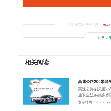
本文内容为中华网·汽车（
auto.
分享：
相关阅读
高速公路200米能
高速公路能见度小
通安全法实施条例
沙尘、冰雹等低能
发布时间：2023-07-17
时，开启雾灯、近