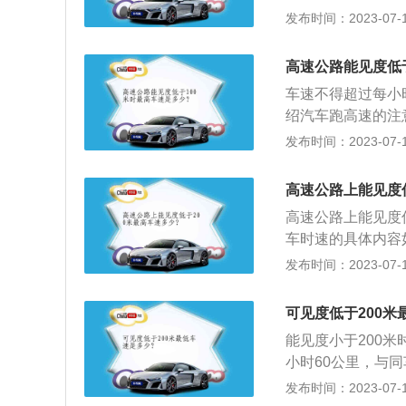
气压磨损进行检查
发布时间：2023-07-17
定开启有关灯光，
过高都不利于高速
速度，是比较于中
是高速道路驾车都
占主流的环境里，
高速公路能见度低
规定车道行驶：高
道路情况，对车辆
车速不得超过每小
超车时一旦占用某
告牌和配备灭火器
绍汽车跑高速的注
时间的占着其它车
通安全法实施条例
行全面检查，其中
发布时间：2023-07-17
件许可的情况下，
理位置；轮胎要仔
动车倒车时，须察
处于最佳位置时，
高速公路上能见度
单行路、弯路、窄
镜的调整方式略有
高速公路上能见度
驶中缓解疲劳，并
车时速的具体内容
车工具可能在日常
前后位灯，车速不
发布时间：2023-07-17
大作用。5、注意
2、能见度小于1
禁止超车、掉头、
灯，车速不得超过
可见度低于200米
度小于50米时：
能见度小于200
不得超过每小时2
小时60公里，与
高速公路上行驶，
发布时间：2023-07-17
守下列规定：1、