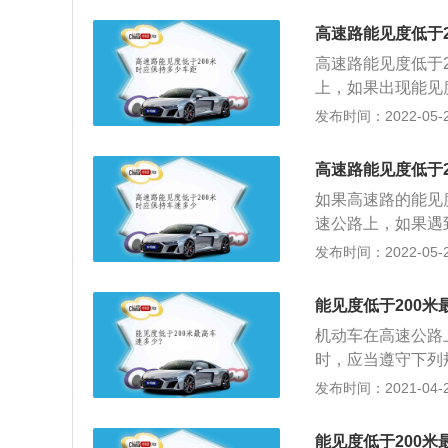
车速不得超过每小
高速路能见度低于
于100米时：开
高速路能见度低于
得超过每小时40公
上，如果出现能见
时：开启雾灯、近
上的距离。对驾驶
发布时间：2022-05-24
小时20公里，并
都是利大于弊的。
理部门应当通过显
但是如果这样做，
高速路能见度低于
能见度小于200
如果高速路的能见
持着100米以上
速公路上，如果遇到
路也会出现下大雨
发布时间：2022-05-23
一名驾驶者在此时
了要限速外，也需
能见度低于200米
外事故。在这种情
机动车在高速公路
不负责的表现。此
时，应当遵守下列
前后位灯，车速不
发布时间：2021-04-28
2、能见度小于1
灯，车速不得超过
能见度低于200米