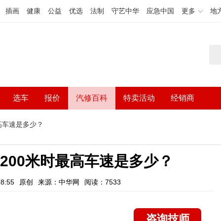
插画
健康
公益
优选
法制
守艺中华
应急中国
更多
地
选车
报价
汽修百科
特卖活动
经销商
高车速是多少？
200米时最高车速是多少？
8:55
原创
来源：中华网
阅读：7533
咨询技师