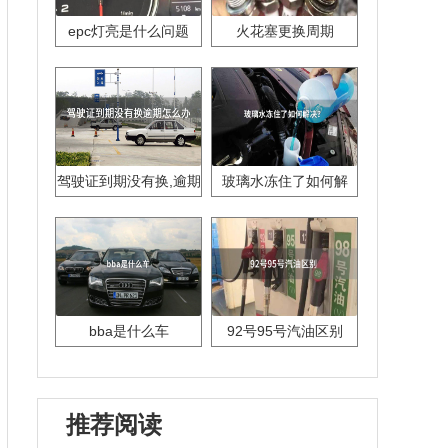
epc灯亮是什么问题
火花塞更换周期
驾驶证到期没有换,逾期
玻璃水冻住了如何解
怎么办??
决？
bba是什么车
92号95号汽油区别
推荐阅读