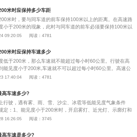
时60公里，与同车道前车保持100米以上的距离；2、能见度小
200米时应保持多少车距
启雾灯、近光灯、示廓灯、前后位灯和危险报警闪光灯，车速不
200米时，要与同车道的前车保持100米以上的距离。在高速路
里，与同车道前车保持50米以上的距离；3、能见度小于50米
度小于200米的现象，此时与同车道的前车必须要保持100米以
光灯、示廓灯、前后位灯和危险报警闪光灯，车速不得超过每
者以及前方的驾驶者而言，一直保持着100米以上的安全距离
 09:20:05
阅读：4781
从最近的出口尽快驶离高速公路。4、遇有前款时：高速公路管
虽然没有人能确保维持这样的距离就一定不会发生交通事故，
示屏等方式发布速度限制、保持车距等提示信息。
那么意外发生的可能性就会大幅度的下降。此外，驾驶者如果
200米时应保持车速多少
米，那么对于前面的路况就不能非常清楚的知道。因此，时刻保
度低于200米，那么车速就不能超过每小时60公里。行驶在高
的车距时非常有必要，也是必不可少的。
能见度小于200米,车速就不可以超过每小时60公里。高速公
、有大雾等一系列不利于驾驶者正常驾驶的恶劣天气，而作为
 17:40:04
阅读：4781
此刻就必须要严格遵守交通规则。在能见度小于200米时，除
要避免超车，防止出现由于未能及时应对突发状况而造成的意
最高车速多少?
况下，选择超车也是非常不合理的，这是对自己以及他人生命
上行驶，遇有雾、雨、雪、沙尘、冰雹等低能见度气象条件
外，驾驶者也同样需要集中精力来关注前行道路。
规定：1、能见度小于200米时，开启雾灯、近光灯、示廓灯和
得超过每小时60公里，与同车道前车保持100米以上的距离；
 16:26:05
阅读：3745
00米时，开启雾灯、近光灯、示廓灯、前后位灯和危险报警闪光
每小时40公里，与同车道前车保持50米以上的距离；3、能见
最高车速是多少?