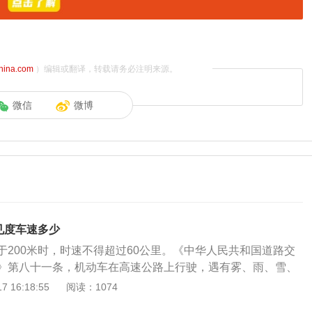
china.com
）编辑或翻译，转载请务必注明来源。
微信
微博
见度车速多少
于200米时，时速不得超过60公里。《中华人民共和国道路交
》第八十一条，机动车在高速公路上行驶，遇有雾、雨、雪、
见度气象条件时，应当遵守下列规定：(一)能见度小于200米
 16:18:55
阅读：1074
光灯、示廓灯和前后位灯，车速不得超过每小时60公里，与同