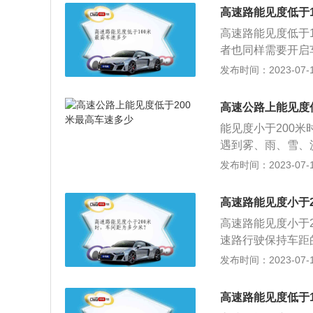
车道前车保持100
高速路能见度低于
示廓灯、前后位灯
高速路能见度低于
车保持50米以上的
者也同样需要开启
前后位灯和危险报
保证前面和后面行
发布时间：2023-07-17
驶离高速公路。遇
相同的车道，两车
发布速度限制、保
时，两车之间不容
于中速和低速。低
高速公路上能见度
度提高，但是如果
里，中速是普速或
能见度小于200
法律依据：《中华
遇到雾、雨、雪、
高速公路上行驶，
见度小于200米
发布时间：2023-07-17
守下列规定：（一
里，并与同车道前车
灯，车速不得超过
近光灯、前后示廓
能见度小于100
高速路能见度小于
道车辆保持50米以
灯，车速不得超过
高速路能见度小于
廓灯和危险警告手
见度小于50米时
速路行驶保持车距
速公路。高速公路
速不得超过每小时
前后位灯，车速不
发布时间：2023-07-17
形时，高速公路管
能见度小于100
信息。
灯，车速不得超过
高速路能见度低于
于50米时：开启