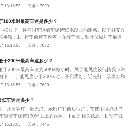
，避免出现紧急制动刹车不到位，而轮胎气压无论是过低还是
 16:18:55
阅读：7999
驶离雾区，时速不得超过20公里。高速的简介：高速，指高级
驾驶，很容易导致爆胎。2、系好安全带：无论是普通道路还
速和低速。低速占主流的环境里，低速是普速或常速，而中速
应该系安全带，高速驾驶时后排乘客也需要系安全带。3、按
中速是普速或常速。上高速前的注意事项：要注意查询天气和
于100米时最高车速是多少？
速路上车道都有明确标示，有大型车、小型车等专用的车道，
进行安全检查，提前研究好行车路线，随车携带好车辆故障警
时40公里，且与同车道前车保持50米以上的距离。以下补充介
个车道，当超车完成后要及时地回到自己相应的道上，不要长
，事先确定好行车和休息的计划等。《中华人民共和国道路交
意事项：1、行车前整车检查：在行车前，驾驶员应对车辆进
道。
》第五十一条，机动车行驶中，遇后车发出超车信号时，在条
注重点是各种油液、轮胎、制动系统等，油液缺乏，补充到合
 16:18:55
阅读：7872
必须靠右让路，并开右转向灯，不准故意不让或加速行驶。机
细检查，对胎缝中的异物进行清除。2、调整后视镜：后视镜
明车后情况，确认安全后，方准倒车。铁路道口、交叉路口、
能够让驾驶员更好地观察车旁和车后情况，注意左右两侧后视
低于200米最高车速多少？
路、桥梁、陡坡、隧道和交通繁华路段，不准倒车。
差异。3、调整座椅：合适的坐姿能够让驾驶员在长途高速行
低于200米最高车速为60KM每小时。关于能见度较低情况下汽
且不会因为坐姿而影响处理突发情况。4、检查随车工具：随
如下：1、能见度小于200米时：开启雾灯、近光灯、示廓灯和
驾车中几乎用不到，但是遇到突发情况，这些工具能够起到很
得超过每小时60公里，与同车道前车保持100米以上的距离。
 16:18:55
阅读：7629
高速入口：进入高速公路入口，在匝道有着非常严格的要求，
00米时：开启雾灯、近光灯、示廓灯、前后位灯和危险报警闪光
停车和倒车。
每小时40公里，与同车道前车保持50米以上的距离。3、能见
最低车速是多少？
开启雾灯、近光灯、示廓灯、前后位灯和危险报警闪光灯，车速
米时，开启雾灯、近光灯、示廓灯和前后位灯，车速不得超过每
0公里，并从最近的出口尽快驶离高速公路。
同车道前车保持100米以上的距离。下面是相关信息：机动车在
遇有雾、雨、雪、沙尘、冰雹等低能见度气象条件时，应当遵
 16:18:55
阅读：7446
能见度小于200米时：开启雾灯、近光灯、示廓灯和前后位灯，