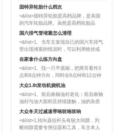
固特异轮胎什么档次
<&list>固特异轮胎是高档品牌，是美国
的汽车轮胎品牌。虽然是高档轮胎品
牌，但是中高低端的轮胎都有生产，这
国六排气管堵塞怎么清理
也是为了更好的开拓市场。
<&list>1、当车主发现自己的国六车排气
管出现堵塞的情况时，可以利用铁丝或
者是细棍，直接将杂物给取出来，如果
在家拿什么练方向盘
堵塞情况比较严重，也可以采取应急措
<&list>1、找一只平底锅，把两耳看作3
施。 <&list>2、直接利用木棍将所有的
点和9点钟方向，同时在6点钟和12点钟
杂物推到排气管里面的位置处，然后将
方向做一个标记。 <&list>2、双手握住
三元催化器拆解开，就可以将堵塞的东
大众1.8t发动机烧机油
平底锅两耳，然后往左打半圈、一圈、
西取出来。但如果是因为积碳过多引起
<&list>1、前后曲轴油封老化：前后曲轴
一圈半的练习，往右同样也要打相同的
的堵塞，就需要将三元催化器泡在草酸
油封与油大面积且持续接触，油的杂质
圈数。 <&list>3、最后强调要反复练
中进行清洗。 <&list>3、也可以利用清
和发动机内持续温度变化使其密封效果
习，这样就可以形成肌肉记忆，在真实
大众冬天过减速带咯吱咯吱响
洗剂对堵塞的情况得到解决，将清洗剂
逐渐减弱，导致渗油或漏油。<&list>2、
驾驶车辆时，不需要记忆也能打好方
放在燃油箱中，与燃油混合后，车辆启
<&list>1.转向器拉杆头有较大间隙，判
活塞间隙过大：积碳会使活塞环与缸体
向。
动时，就可以和汽油一起进入到燃烧
断间隙需要专用仪器和工具，车主本人
的间隙扩大，导致机油流入燃烧室中，