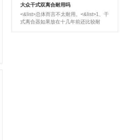
室，最后形成废气排出，就可以让三元
无法制作，需要将车辆送到修理厂或4s
造成烧机油。<&list>3、机油粘度。使用
大众干式双离合耐用吗
催化器得到清洗，排气管堵塞的情况就
店；<&list>2.车辆半轴套管防尘罩破
机油粘度过小的话，同样会有烧机油现
<&list>总体而言不太耐用。<&list>1、干
能够得到解决。
裂，破裂后会出现漏油现象，使半轴磨
象，机油粘度过小具有很好的流动性，
式离合器如果放在十几年前还比较耐
损严重，磨损的半轴容易损坏，产生异
容易窜入到气缸内，参与燃烧。<&list>
用，但是由于现在的汽车发动机动力输
响；<&list>3.稳定器的转向胶套和球头
4、机油量。机油量过多，机油压力过
出越来越高，使得干式离合器散热不足
老化，一般是使用时间过长造成的。解
大，会将部分机油压入气缸内，也会出
的缺陷也逐渐暴露出来。<&list>2、由于
决方法是更换新的质量好的转向橡胶套
现烧机油。<&list>5、机油滤清器堵塞：
干式双离合的工作环境暴露在空气中，
和球头。
会导致进气不畅，使进气压力下降，形
而离合器的散热也是通离合器罩上面的
成负压，使机油在负压的情况下吸入燃
几个小孔来进行散热。但是在行驶过程
烧室引起烧机油。<&list>6、正时齿轮或
中变速箱需要换挡，就不得不使得离合
链条磨损：正时齿轮或链条的磨损会引
器频繁工作。<&list>3、长时间的低速行
起气阀和曲轴的正时不同步。由于轮齿
驶以及过于频繁的启停，导致离合器的
或链条磨损产生的过量侧隙，使得发动
温度不断升高，而低速行驶时空气流动
机的调节无法实现：前一圈的正时和下
效率不高，无法将离合器中的热量有效
一圈可能就不一样。当气阀和活塞的运
的带走，导致离合器内部的温度不断升
动不同步时，会造成过大的机油消耗。
高，加速离合器的磨损。
解决方法：更换正时齿轮或链条。<&list
>7、内垫圈、进风口破裂：新的发动机
设计中，经常采用各种由金属和其他材