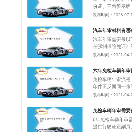
份证、三角警示牌
间入口排队，领取
发布时间：2023-07-17
纳相应的费用，等
（机动车）都必须
汽车年审材料有哪
强汽车的维护保养
汽车年审需要带以
任强制保险凭证》
盖保险公司印章的
发布时间：2021-04-27
证明；5、《机动
的委托书和代理人
六年免检车辆年审
持单位委托书和代
免检车辆年审流程
印件正反面同一张
票（保险公司代缴
发布时间：2021-04-26
违章信息；2、到
上的内容如实进行
免检车辆年审需要
办理，将资料交给
6年免检车辆年审
后，打印新的年检
提供行驶证正副页
验标志贴到汽车前