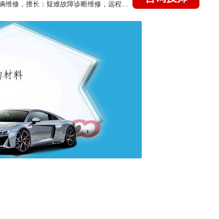
国家认证的汽车维修技师，15年德美日等各系车辆维修，擅长：疑难故障诊断维修，远程维修技术指导