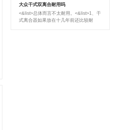
室，最后形成废气排出，就可以让三元
无法制作，需要将车辆送到修理厂或4s
造成烧机油。<&list>3、机油粘度。使用
大众干式双离合耐用吗
催化器得到清洗，排气管堵塞的情况就
店；<&list>2.车辆半轴套管防尘罩破
机油粘度过小的话，同样会有烧机油现
<&list>总体而言不太耐用。<&list>1、干
能够得到解决。
裂，破裂后会出现漏油现象，使半轴磨
象，机油粘度过小具有很好的流动性，
式离合器如果放在十几年前还比较耐
损严重，磨损的半轴容易损坏，产生异
容易窜入到气缸内，参与燃烧。<&list>
用，但是由于现在的汽车发动机动力输
响；<&list>3.稳定器的转向胶套和球头
4、机油量。机油量过多，机油压力过
出越来越高，使得干式离合器散热不足
老化，一般是使用时间过长造成的。解
大，会将部分机油压入气缸内，也会出
的缺陷也逐渐暴露出来。<&list>2、由于
决方法是更换新的质量好的转向橡胶套
现烧机油。<&list>5、机油滤清器堵塞：
干式双离合的工作环境暴露在空气中，
和球头。
会导致进气不畅，使进气压力下降，形
而离合器的散热也是通离合器罩上面的
成负压，使机油在负压的情况下吸入燃
几个小孔来进行散热。但是在行驶过程
烧室引起烧机油。<&list>6、正时齿轮或
中变速箱需要换挡，就不得不使得离合
链条磨损：正时齿轮或链条的磨损会引
器频繁工作。<&list>3、长时间的低速行
起气阀和曲轴的正时不同步。由于轮齿
驶以及过于频繁的启停，导致离合器的
或链条磨损产生的过量侧隙，使得发动
温度不断升高，而低速行驶时空气流动
机的调节无法实现：前一圈的正时和下
效率不高，无法将离合器中的热量有效
一圈可能就不一样。当气阀和活塞的运
的带走，导致离合器内部的温度不断升
动不同步时，会造成过大的机油消耗。
高，加速离合器的磨损。
解决方法：更换正时齿轮或链条。<&list
>7、内垫圈、进风口破裂：新的发动机
设计中，经常采用各种由金属和其他材