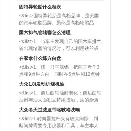
固特异轮胎什么档次
<&list>固特异轮胎是高档品牌，是美国
的汽车轮胎品牌。虽然是高档轮胎品
牌，但是中高低端的轮胎都有生产，这
国六排气管堵塞怎么清理
也是为了更好的开拓市场。
<&list>1、当车主发现自己的国六车排气
管出现堵塞的情况时，可以利用铁丝或
者是细棍，直接将杂物给取出来，如果
在家拿什么练方向盘
堵塞情况比较严重，也可以采取应急措
<&list>1、找一只平底锅，把两耳看作3
施。 <&list>2、直接利用木棍将所有的
点和9点钟方向，同时在6点钟和12点钟
杂物推到排气管里面的位置处，然后将
方向做一个标记。 <&list>2、双手握住
三元催化器拆解开，就可以将堵塞的东
大众1.8t发动机烧机油
平底锅两耳，然后往左打半圈、一圈、
西取出来。但如果是因为积碳过多引起
<&list>1、前后曲轴油封老化：前后曲轴
一圈半的练习，往右同样也要打相同的
的堵塞，就需要将三元催化器泡在草酸
油封与油大面积且持续接触，油的杂质
圈数。 <&list>3、最后强调要反复练
中进行清洗。 <&list>3、也可以利用清
和发动机内持续温度变化使其密封效果
习，这样就可以形成肌肉记忆，在真实
大众冬天过减速带咯吱咯吱响
洗剂对堵塞的情况得到解决，将清洗剂
逐渐减弱，导致渗油或漏油。<&list>2、
驾驶车辆时，不需要记忆也能打好方
放在燃油箱中，与燃油混合后，车辆启
<&list>1.转向器拉杆头有较大间隙，判
活塞间隙过大：积碳会使活塞环与缸体
向。
动时，就可以和汽油一起进入到燃烧
断间隙需要专用仪器和工具，车主本人
的间隙扩大，导致机油流入燃烧室中，