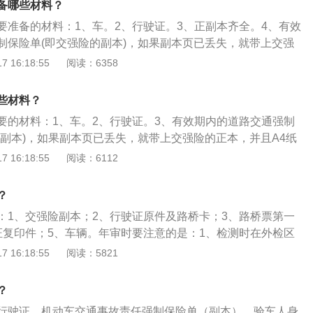
备哪些材料？
要准备的材料：1、车。2、行驶证。3、正副本齐全。4、有效
制保险单(即交强险的副本)，如果副本页已丢失，就带上交强
4纸复印一下。5、车船税缴纳单，一般情况下这个税费与交强
 16:18:55
阅读：6358
6、身份证和身份证复印件;公司单位的车需要公司代码证及代
以下是年审需要做的准备：1、检查车辆是否存在违章记录，
些材料？
违章(违章查询)。2、车辆年检应尽量提前前往，因为众多车主
要的材料：1、车。2、行驶证。3、有效期内的道路交通强制
发现车辆违章被卡，无法正常年审。3、年检一定要赶前别赶
的副本)，如果副本页已丢失，就带上交强险的正本，并且A4纸
很快。
船税缴纳单，一般情况下这个税费与交强险同在一张单上。5、
 16:18:55
阅读：6112
印件。公司单位的车需要公司代码证及代办人的身份证明。年
西如下：1、检查车辆是否存在违章记录，如有到交警队缴清
？
。2、车辆年检应尽量提前前往，因为众多车主在年检过线时，才
：1、交强险副本；2、行驶证原件及路桥卡；3、路桥票第一
，无法正常年审。灭火器(大型汽车必须)、停车标志(三角架)。
证复印件；5、车辆。年审时要注意的是：1、检测时在外检区
前别赶后，每月初验车会很快。
预热；2、年检验车之前，车主要提前清洗车身；3、年检前恢
 16:18:55
阅读：5821
。车辆年审的内容是：外观检查、尾气排放检测、底盘检测、
检测、制动检测，车辆年检可以起到及时消除车辆安全隐患，督
？
保养，减少交通事故的发生的作用。
行驶证、机动车交通事故责任强制保险单（副本）、验车人身