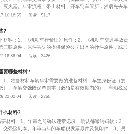
、灭火器。年审流程：带上材料，开车到车管所，然后先去车
并写机动车年检申请表，根据要求填写好各种真实信息，并缴
 16:18:55
阅读：5117
待即可。车辆年审，是每辆已经取得正式号牌和行驶证的车辆
要进行的一项检测。目的在于检查汽车主要技术状况，督促加
些?
，使汽车经常处于完好状态，确保汽车行驶安全。
下材料：1、《机动车行驶证》原件；2、《机动车交通事故责
第三联原件，原件丢失的提供保险公司出具的抄件原件，或加
其他任一联复印件；3、身份证明原件；4、车船税纳税或免税
 16:38:04
阅读：2426
车检验标志申请表》，属于代理人申请的，提供机动车所有人
身份证明原件。单位公车申领免检标志也属于代理人申请，需
需要哪些材料?
理人身份证前往办理。
：1、准备材料车辆年审需要做的准备材料：车主身份证（复
纸）、车辆交强险保单副本（必须是有效期内的）、车船税发
的则不需要提供）、车辆的行驶证、代理人的身份证、处理完
 22:02:04
阅读：2255
车管所业务大厅内，领取一张机动车检验标志申请表，按照表
了填写；3、工作人员核实过资料之后到相应的业务窗口进行
什么材料?
工作人员，并出示自己的身份证；4、工作人员审核完资料
需要材料：1、年审之前确认违章记录，确认都缴纳罚款；2、
合格标志，并在行驶证副页里打上新的年审到期日期把新的检
、交强险副本、年审当年的车船税发票原件及复印件；3、另
挡风玻璃就可以了。