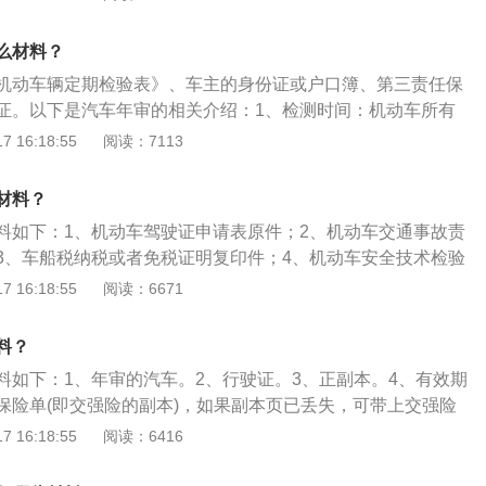
带齐身份证以及复印件、行驶证、以及有效期内的交强险副本
年检申请表，去车管所领年检标志即可，并且是每两年一次，
么材料？
免检车：如果车子不满足免检政策，就既要带上车辆又要带上
机动车辆定期检验表》、车主的身份证或户口簿、第三责任保
是，去之前先查询交通违章记录，并处理完毕，不然会影响通
证。以下是汽车年审的相关介绍：1、检测时间：机动车所有
上线检测通过率，车辆还需到4S店或者修理厂进行检测前的保
验有效期满前三个月内向登记地车辆管理所申请检验合格标志
 16:18:55
阅读：7113
后的小车6年一检）审车时间为每年行驶本证注册日期到期前三个
先年审前，看一下含车船税的交强险有效日期，如果已失效或
材料？
个月之内到期，建议提前办理按期续上。车主或代办人的身份
料如下：1、机动车驾驶证申请表原件；2、机动车交通事故责
3、车船税纳税或者免税证明复印件；4、机动车安全技术检验
、机动车行驶证原件；6、如果有属于受托核发机动车检验合格
 16:18:55
阅读：6671
托核发检验合格标志通知书原件；7、代理登记的人应提供代
动车所有人出具的具有法律效力的书面委托书原件。
料？
料如下：1、年审的汽车。2、行驶证。3、正副本。4、有效期
保险单(即交强险的副本)，如果副本页已丢失，可带上交强险
4纸复印。5、车船税缴纳单，一般情况下税费与交强险同在一
 16:18:55
阅读：6416
9年始，购买交强险的同时必须车船税一起缴纳。6、身份证和
司单位的车需要公司代码证及代办人的身份证明。