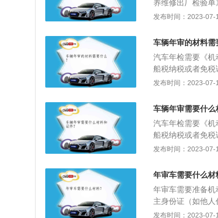
养维修出厂检验单
任保险证、车辆购
发布时间：2023-07-17
辆年审的内容：检
漆面是否均匀美观
车辆年审的材料需
定：如果车辆在路
汽车年检需要《机
时，在保险合同中
船税纳税或者免税
险公司不对其进行
证。年检的相关介
发布时间：2023-07-17
如机动车行驶证的
同时，按照新修订
车辆年审需要什么
动车检验有效期满
汽车年检需要《机
6月参加年审的车
船税纳税或者免税
检验，尾气检测，
证。年检时间：汽
发布时间：2023-07-17
重、底盘、点火系
初始日期是201
《机动车登记规定
年审车需要什么材
三个月内向登记地
年审车需要准备机
辆，可在4、5、
主身份证（如他人
测，贴膜透光率，
介绍：1、免检车
发布时间：2023-07-17
火系统、灯光系统