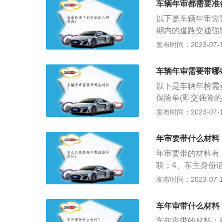
车辆年审都需要准
以下是车辆年审需
期内的道路交通强
险的正本，并且A
发布时间：2023-07-17
险同在一张单上。
办人的身份证明。
车辆年审需要带哪
如有到交警队缴清
以下是车辆年检需
在年检过线时，才
保险单(即交强险
后，每月初验车会
复印一下。4、车
发布时间：2023-07-17
身份证和身份证复
检前需要准备的东
年审要带什么材料
违章(违章查询)
年审要带的材料有
发现车辆违章被卡
联；4、车主身份
3、年检一定要赶
提前发动车辆进行
发布时间：2023-07-17
复原车大灯的状态
obd检测、灯光
车年审带什么材料
促加强汽车的维护
车年审带的材料：