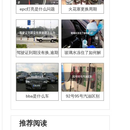
epc灯亮是什么问题
火花塞更换周期
驾驶证到期没有换,逾期
玻璃水冻住了如何解
怎么办??
决？
bba是什么车
92号95号汽油区别
推荐阅读