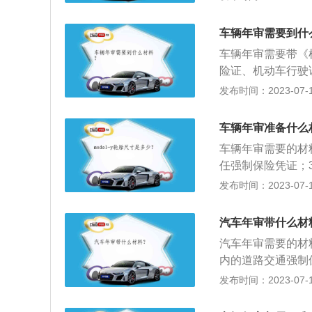
用开车去。只需要
这几样资料，填写
车辆年审需要到什
比较省心。2、非
车辆年审需要带《
资料。需要注意的
险证、机动车行驶
过。此外，为保证
人可以在机动车检
发布时间：2023-07-17
养维护。
（2012年9月
月。2、材料：首
车辆年审准备什么
者在审车日期后三
车辆年审需要的材
证；车辆行驶本。
任强制保险凭证；
合格证明原件；5
发布时间：2023-07-17
标志，还应提供委
理人身份证明和机
汽车年审带什么材
汽车年审需要的材
内的道路交通强制
的正本，并使用A
发布时间：2023-07-17
张单上。深圳自0
身份证复印件；公