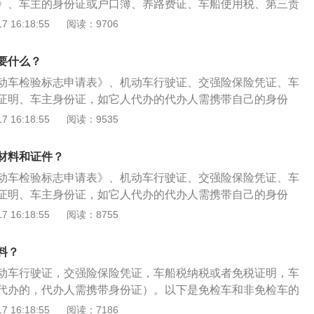
》、车主的身份证或户口簿、养路费证、车船使用税、第三责
置附加费证以及机动车行驶证。有关车辆年审的介绍如下：车
 16:18:55
阅读：9706
查发动机、底盘、车身及其附属设备是否清洁、齐全、有效，
，各主要总成是否更换，与初检记录是否相符。车辆年审的规
要什么？
上被交警查到没有年审，会对其车主进行罚款或扣车，与此同
动车检验标志申请表》、机动车行驶证、交强险保险凭证、车
，未及时年检的车被视为不合格车辆，一旦出现车险事故，保
证明、车主身份证，如它人代办的代办人需携带自己的身份
理赔。
绍如下：年检时间：汽车年检时间根据新车入户的时间而定，
 16:18:55
阅读：9535
登记初始日期是2015年6月，那么汽车年检时间就是每年6月。
的《机动车登记规定》第四十条规定，机动车所有人可以在机
材料和证件？
前三个月内向登记地车辆管理所申请检验合格标志，也就是如
动车检验标志申请表》、机动车行驶证、交强险保险凭证、车
辆，可在4、5、6月前往检测线参加年检。汽车年审项目：外观
证明、车主身份证，如它人代办的代办人需携带自己的身份
贴膜透光率，查违章，还有安全性检测，包括喇叭、刹车、轴
车年检时间根据新车入户的时间而定，如机动车行驶证的登记
 16:18:55
阅读：8755
统、灯光系统、排气系统、牌照安装等全方位检查。
5年6月，那么汽车年检时间就是每年6月。同时，按照新修订的
》第四十条规定，机动车所有人可以在机动车检验有效期满前
料？
车辆管理所申请检验合格标志，也就是如6月参加年审的车
动车行驶证，交强险保险凭证，车船税纳税或者免税证明，车
6月前往检测线参加年检。汽车年审项目：外观检验，尾气检
代办的，代办人需携带身份证）。以下是免检车和非免检车的
查违章，还有安全性检测，包括喇叭、刹车、轴重、底盘、点
：对于满足免年检政策的车主来说，不需要上线检测，可以不
 16:18:55
阅读：7186
、排气系统、牌照安装等全方位检查。