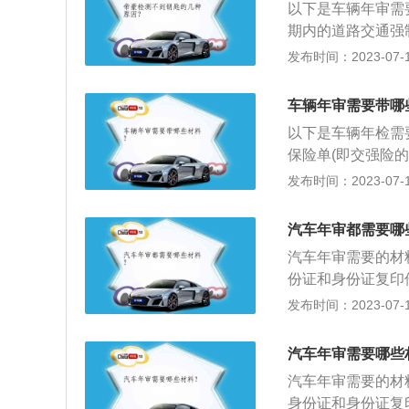
以下是车辆年审需
期内的道路交通强
险的正本，并且A
发布时间：2023-07-17
险同在一张单上。
办人的身份证明。
车辆年审需要带哪
如有到交警队缴清
以下是车辆年检需
在年检过线时，才
保险单(即交强险
后，每月初验车会
复印一下。4、车
发布时间：2023-07-17
身份证和身份证复
检前需要准备的东
汽车年审都需要哪
违章(违章查询)
汽车年审需要的材
发现车辆违章被卡
份证和身份证复印
3、年检一定要赶
的身份证明。在进
发布时间：2023-07-17
理完，以免影响汽
用性质不同，其检
汽车年审需要哪些
验、机动车排放检
汽车年审需要的材
身份证和身份证复