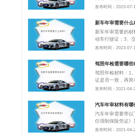
人的身份证明。在
发布时间：2023-07-17
处理完，以免影响
查；2、先办续保
新车年审需要什么
理；6、改装处要
新车年审需要的材
动车行驶证；3、
证。如他人代办的
发布时间：2023-07-17
据机动车使用性质
到没有年审，会对
驾照年检需要哪些
的车被视为不合格
驾照年检材料：1
证是否一致，再简
单到外观工位，先
发布时间：2021-04-28
内，手续查完之后
工本费领“机动车
汽车年审材料有哪
会写上有效期（下
汽车年审需要带以
证、交强险保险凭
任强制保险凭证》
盖保险公司印章的
发布时间：2021-04-27