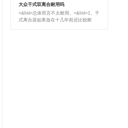
室，最后形成废气排出，就可以让三元
无法制作，需要将车辆送到修理厂或4s
造成烧机油。<&list>3、机油粘度。使用
大众干式双离合耐用吗
催化器得到清洗，排气管堵塞的情况就
店；<&list>2.车辆半轴套管防尘罩破
机油粘度过小的话，同样会有烧机油现
<&list>总体而言不太耐用。<&list>1、干
能够得到解决。
裂，破裂后会出现漏油现象，使半轴磨
象，机油粘度过小具有很好的流动性，
式离合器如果放在十几年前还比较耐
损严重，磨损的半轴容易损坏，产生异
容易窜入到气缸内，参与燃烧。<&list>
用，但是由于现在的汽车发动机动力输
响；<&list>3.稳定器的转向胶套和球头
4、机油量。机油量过多，机油压力过
出越来越高，使得干式离合器散热不足
老化，一般是使用时间过长造成的。解
大，会将部分机油压入气缸内，也会出
的缺陷也逐渐暴露出来。<&list>2、由于
决方法是更换新的质量好的转向橡胶套
现烧机油。<&list>5、机油滤清器堵塞：
干式双离合的工作环境暴露在空气中，
和球头。
会导致进气不畅，使进气压力下降，形
而离合器的散热也是通离合器罩上面的
成负压，使机油在负压的情况下吸入燃
几个小孔来进行散热。但是在行驶过程
烧室引起烧机油。<&list>6、正时齿轮或
中变速箱需要换挡，就不得不使得离合
链条磨损：正时齿轮或链条的磨损会引
器频繁工作。<&list>3、长时间的低速行
起气阀和曲轴的正时不同步。由于轮齿
驶以及过于频繁的启停，导致离合器的
或链条磨损产生的过量侧隙，使得发动
温度不断升高，而低速行驶时空气流动
机的调节无法实现：前一圈的正时和下
效率不高，无法将离合器中的热量有效
一圈可能就不一样。当气阀和活塞的运
的带走，导致离合器内部的温度不断升
动不同步时，会造成过大的机油消耗。
高，加速离合器的磨损。
解决方法：更换正时齿轮或链条。<&list
>7、内垫圈、进风口破裂：新的发动机
设计中，经常采用各种由金属和其他材