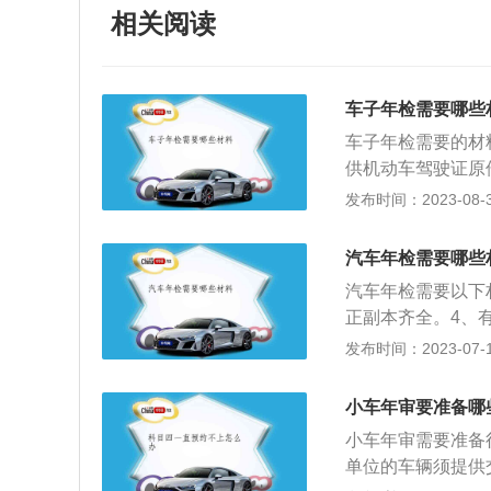
相关阅读
车子年检需要哪些
车子年检需要的材
供机动车驾驶证原
人的相片。5、提
发布时间：2023-08-30
武装警察部队或军
七十条，机动车驾
汽车年检需要哪些
理部门接受审验。
汽车年检需要以下
驾驶证时，应当接
正副本齐全。4、
市公交车、中型客
已丢失，就带上交
发布时间：2023-07-17
十日内到公安机关
件；公司单位的车
的，免予本记分周
三个月内，都可以
发生交通事故造成
小车年审要准备哪
内安排年审工作，
本记分周期结束后
小车年审需要准备
排不过来，二来没
单位的车辆须提供
要的问题。车辆年