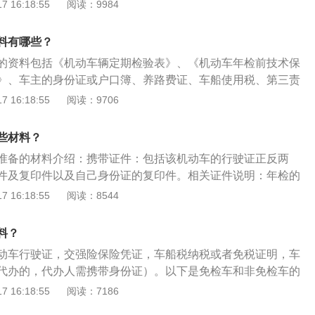
是单位车辆年检都不难。同时，三个月期满后可以申请车辆年
 16:18:55
阅读：9984
以参加车辆年审的。如果是年审检验合格的车辆，将会分别在
，在验车之前，需要提前完成车辆的违章处理。另外，如果后
定期检验表》加盖印章；如果是年审不合格的车辆，那么就要
了修改，也需要恢复到与出厂检验照片一致，或者修改已经备
复。而逾期仍然不合格的，车辆管理机关有权收缴不合格车辆
料有哪些？
检验。验车结束后不要忘记带走自己的证件和车辆证件。
这样的话将不能在道路上行驶，也不可以转籍。车辆年检流程
的资料包括《机动车辆定期检验表》、《机动车年检前技术保
的检测场；2、进行车辆外观查询，配合工作人员填写机动车外
》、车主的身份证或户口簿、养路费证、车船使用税、第三责
3、进行交费及信息登录；第四步：进行机动车线上检测，尾
置附加费证以及机动车行驶证。有关车辆年审的介绍如下：车
 16:18:55
阅读：9706
测—制动(刹车)检测—灯光检测—侧滑检测—底盘检测；4、领
查发动机、底盘、车身及其附属设备是否清洁、齐全、有效，
并将其粘贴在前挡风玻璃右上角。
，各主要总成是否更换，与初检记录是否相符。车辆年审的规
些材料？
上被交警查到没有年审，会对其车主进行罚款或扣车，与此同
准备的材料介绍：携带证件：包括该机动车的行驶证正反两
，未及时年检的车被视为不合格车辆，一旦出现车险事故，保
件及复印件以及自己身份证的复印件。相关证件说明：年检的
理赔。
年检是要提交保单的副本，副本年检机构保留。若在年检前有
 16:18:55
阅读：8544
要先去缴纳罚款才能去年检，不然在年检时是不能通过。其
汽车有要求必须配备灭火器；汽车的车漆要完整；汽车车窗贴
料？
动车行驶证，交强险保险凭证，车船税纳税或者免税证明，车
代办的，代办人需携带身份证）。以下是免检车和非免检车的
：对于满足免年检政策的车主来说，不需要上线检测，可以不
 16:18:55
阅读：7186
带齐身份证以及复印件、行驶证、以及有效期内的交强险副本