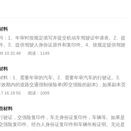
材料
料：1、年审时按规定填写并提交机动车驾驶证申请表。2、提
件。3、提供驾驶人身份证原件和复印件。4、按规定提供驾驶
供驾驶人身体条件证明：县级以上医院开具的身体条件证明、
 10:32:48
阅读：1149
队开具的身体条件证明。《机动车驾驶证申领和使用规定》第
驶人应当按照法律、行政法规的规定，定期到公安机关交通管
材料
机动车驾驶人按照本规定第五十七条、第五十八条换领机动车
材料：1、需要年审的汽车。2、需要年审汽车的行驶证。3、
受公安机关交通管理部门的审验。持有大型客车、牵引车、城
有效期内的道路交通强制保险单(即交强险的副本)，如果副本页
车、大型货车驾驶证的驾驶人，应当在每个记分周期结束后三
强险的正本，并且A4纸复印一下。5、身份证和身份证复印
 16:18:55
阅读：1009
交通管理部门接受审验。但在一个记分周期内没有记分记录
需要公司代码证及代办人的身份证明。机动车在年审到期日前
期审验。持有本条第三款规定以外准驾车型驾驶证的驾驶人，
申请进行车辆的年审工作。最好在年审前一个月或者是两个月
人员死亡承担同等以上责任未被吊销机动车驾驶证的，应当在
些材料
不要等到年审到期日前几天才去年审，这样一来时间可能会安
三十日内到公安机关交通管理部门接受审验。
行驶证，交强险复印件，车主身份证复印件，车辆等。如果是
有提前对车辆进行充分的检查，可能会在年审的时候出现不必
交强险复印件、经办人身份证复印件和车辆年检证明。无论是
审之前一定要将车辆违章处理完毕，因为如果没有将车辆违章