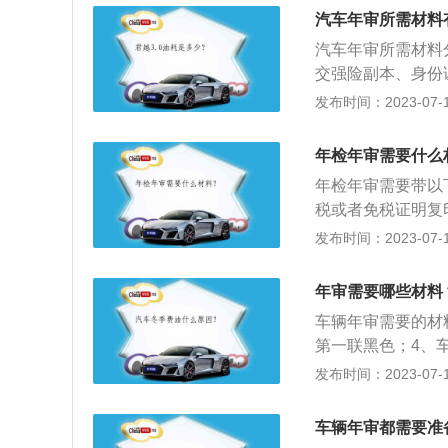
这几样资料，填写
汽车年审所需材料
比较省心。2、非
汽车年审所需材料
资料。需要注意的
交强险副本、身份
过。此外，为保证
原件、交强险副本
发布时间：2023-07-17
养维护。
车管所办理，可以
完。年检在有效期
年检年审需要什么
态。
年检年审需要带以
税或者免税证明复
信息的车，提供机
发布时间：2023-07-17
格证明原件。4、
的车，还应提供《
年审需要哪些材料
应提供代理人身份
车辆年审需要的材
第一联黑色；4、
审车时的固定流程
发布时间：2023-07-17
除车辆安全隐患，
测费用、录入信息
车辆年审都需要准
据。