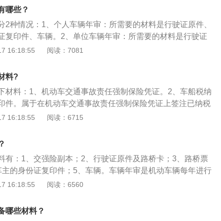
年检申请表，去车管所领年检标志即可，并且是每两年一次，
有哪些？
免检车：如果车子不满足免检政策，就既要带上车辆又要带上
分2种情况：1、个人车辆年审：所需要的材料是行驶证原件、
是，去之前先查询交通违章记录，并处理完毕，不然会影响通
证复印件、车辆。2、单位车辆年审：所需要的材料是行驶证
上线检测通过率，车辆还需到4S店或者修理厂进行检测前的保
、代理人身份证复印件、车辆。车辆的年检并没有规定在哪个
 16:18:55
阅读：7081
找最近的车管所进行办理，但办理年检之前先把违章记录处理
前三个月内完成，不能超过有效期不办理，否则会进入脱审状
材料?
下材料：1、机动车交通事故责任强制保险凭证。2、车船税纳
印件。属于在机动车交通事故责任强制保险凭证上签注已纳税
动车交通事故责任强制保险凭证。3、机动车安全技术检验合
 16:18:55
阅读：6715
《机动车行驶证》原件。5、属于受托核发机动车检验合格标志
委托核发检验合格标志通知书》原件。6、代理登记人员，还
？
证明和机动车所有人出具的具有法律效力的书面委托书原件。
料有：1、交强险副本；2、行驶证原件及路桥卡；3、路桥票
车主的身份证复印件；5、车辆。车辆年审是机动车辆每年进行
，并且是每个车辆都必须要的一项检测，车辆检测可以及时消
 16:18:55
阅读：6560
减少交通事故的发生。检测流程为：1、外观检测；2、缴纳检
；3、上线检测；4、领取上线检测结果；5、检查交强险单
备哪些材料？