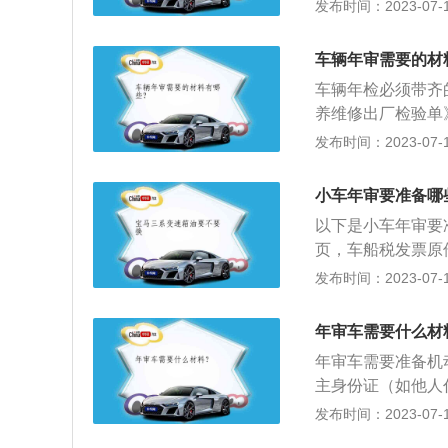
个人车辆年检，还
发布时间：2023-07-17
处理完毕，是不可
检。需要提醒的是
行驶证和《机动车
期对车辆外观进行
在规定的时间内修
车辆年审需要的材
案，才能通过外观
的号牌和行驶证，
车辆年检必须带齐
1、将车开至最近
养维修出厂检验单
观登记表、拍照；
任保险证、车辆购
发布时间：2023-07-17
气检测—车速表检
辆年审的内容：检
取检验合格标志，
漆面是否均匀美观
小车年审要准备哪
定：如果车辆在路
以下是小车年审要
时，在保险合同中
页，车船税发票原
险公司不对其进行
交强险保单副本，
发布时间：2023-07-17
违章的记录，一定
他：除一些特殊的
年审车需要什么材
膜透光性高。
年审车需要准备机
主身份证（如他人
介绍：1、免检车
发布时间：2023-07-17
用开车去。只需要