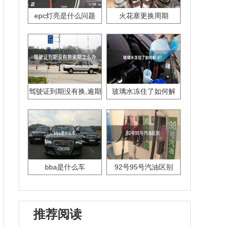
epc灯亮是什么问题
火花塞更换周期
驾驶证到期没有换,逾期
玻璃水冻住了如何解
怎么办??
决？
bba是什么车
92号95号汽油区别
推荐阅读