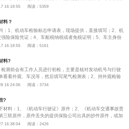
进行年审之前需要对车辆进行检查，尤其是需要将汽车的违章
 16:18:55
阅读：5359
汽车的正常年审流程。车辆年审前的准备：1、刹车性能检
再参加年审；3、年审前先洗车；4、汽车灯光检查；5、内饰整
材料？
调整。
料：1、机动车检验标志申请表，现场提供，直接填写；2、机
交强险保险凭证；4、车船税纳税或者免税证明；5、车主身份
，代办人需携带自己的身份证。车辆年审又称机动车检验，根
 16:18:55
阅读：5161
不同，其检验项目与范围也有区别。如果车辆在路上被交警查
其车主进行罚款或扣车，与此同时在保险合同中，未及时年检
材料?
车辆，一旦出现车险事故是不对其进行理赔的。
、检测前会有工作人员进行初检，主要是核对发动机号与行驶
单看看外观、车况等，然后填写尾气检测表；2、持外观检验
查相关手续，核验第三者保险（强制性保险）是否在有效期
 16:24:06
阅读：3734
才开始外观检验；3、然后各窗口交相关费用，退回押金，交
检验合格标志”，标后和行驶证副证上均打印有效期，绿标背后
些?
一次检验的月份）；4、需要携身份证，驾驶证，机动车行驶
下材料：1、《机动车行驶证》原件；2、《机动车交通事故责
证就可到车管所办理。
第三联原件，原件丢失的提供保险公司出具的抄件原件，或加
其他任一联复印件；3、身份证明原件；4、车船税纳税或免税
 16:38:04
阅读：2426