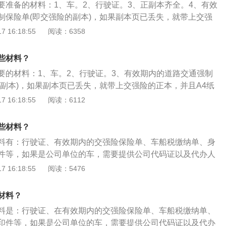
要准备的材料：1、车。2、行驶证。3、正副本齐全。4、有效
制保险单(即交强险的副本)，如果副本页已丢失，就带上交强
4纸复印一下。5、车船税缴纳单，一般情况下这个税费与交强
 16:18:55
阅读：6358
6、身份证和身份证复印件;公司单位的车需要公司代码证及代
以下是年审需要做的准备：1、检查车辆是否存在违章记录，
些材料？
违章(违章查询)。2、车辆年检应尽量提前前往，因为众多车主
要的材料：1、车。2、行驶证。3、有效期内的道路交通强制
发现车辆违章被卡，无法正常年审。3、年检一定要赶前别赶
的副本)，如果副本页已丢失，就带上交强险的正本，并且A4纸
很快。
船税缴纳单，一般情况下这个税费与交强险同在一张单上。5、
 16:18:55
阅读：6112
印件。公司单位的车需要公司代码证及代办人的身份证明。年
西如下：1、检查车辆是否存在违章记录，如有到交警队缴清
些材料？
。2、车辆年检应尽量提前前往，因为众多车主在年检过线时，才
料有：行驶证、有效期内的交强险保险单、车船税缴纳单、身
，无法正常年审。灭火器(大型汽车必须)、停车标志(三角架)。
件等，如果是公司单位的车，需要提供公司代码证以及代办人
前别赶后，每月初验车会很快。
行年审之前需要对车辆进行检查，尤其是需要将汽车的违章处
 16:18:55
阅读：5476
车的正常年审流程。汽车年审又称机动车检验，根据机动车使
验项目与范围也有区别。机动车检验包括：机动车安全技术检
材料？
验、汽车综合性能检验三类。
料是：行驶证、在有效期内的交强险保险单、车船税缴纳单、
印件等，如果是公司单位的车，需要提供公司代码证以及代办