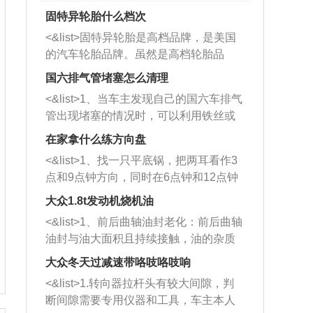
固特异轮胎什么档次
<&list>固特异轮胎是高档品牌，是美国
的汽车轮胎品牌。虽然是高档轮胎品
牌，但是中高低端的轮胎都有生产，这
国六排气管堵塞怎么清理
也是为了更好的开拓市场。
<&list>1、当车主发现自己的国六车排气
管出现堵塞的情况时，可以利用铁丝或
者是细棍，直接将杂物给取出来，如果
在家拿什么练方向盘
堵塞情况比较严重，也可以采取应急措
<&list>1、找一只平底锅，把两耳看作3
施。 <&list>2、直接利用木棍将所有的
点和9点钟方向，同时在6点钟和12点钟
杂物推到排气管里面的位置处，然后将
方向做一个标记。 <&list>2、双手握住
三元催化器拆解开，就可以将堵塞的东
大众1.8t发动机烧机油
平底锅两耳，然后往左打半圈、一圈、
西取出来。但如果是因为积碳过多引起
<&list>1、前后曲轴油封老化：前后曲轴
一圈半的练习，往右同样也要打相同的
的堵塞，就需要将三元催化器泡在草酸
油封与油大面积且持续接触，油的杂质
圈数。 <&list>3、最后强调要反复练
中进行清洗。 <&list>3、也可以利用清
和发动机内持续温度变化使其密封效果
习，这样就可以形成肌肉记忆，在真实
大众冬天过减速带咯吱咯吱响
洗剂对堵塞的情况得到解决，将清洗剂
逐渐减弱，导致渗油或漏油。<&list>2、
驾驶车辆时，不需要记忆也能打好方
放在燃油箱中，与燃油混合后，车辆启
<&list>1.转向器拉杆头有较大间隙，判
活塞间隙过大：积碳会使活塞环与缸体
向。
动时，就可以和汽油一起进入到燃烧
断间隙需要专用仪器和工具，车主本人
的间隙扩大，导致机油流入燃烧室中，