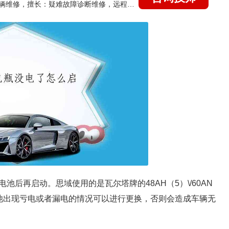
国家认证的汽车维修技师，15年德美日等各系车辆维修，擅长：疑难故障诊断维修，远程维修技术指导
后再启动。思域使用的是瓦尔塔牌的48AH（5）\/60AN
电池出现亏电或者漏电的情况可以进行更换，否则会造成车辆无