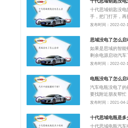
十代思域钥匙没电
前格栅由横向排列
十代思域钥匙没电
融为一体，大灯组
手，把门打开，再
的智能钥匙功能是
发布时间：2022-02-19
车门，并且能够使
外，所有车钥匙都
思域没电了怎么启
盗。而如果我们要
如果是思域的智能
机械钥匙拉出来，
剩余电源启动汽车
启动。思域一般都
发布时间：2022-02-18
没电的时候，只需
电瓶以及蓄电池，
电瓶没电了怎么启
驶的时候使用的就
汽车电瓶没电了的
断开。
要找附近朋友帮忙
瓶夹即可；3、接
发布时间：2021-04-27
用绝缘一头接好电
火，就让对方车加
十代思域电瓶是多
十代思域电瓶汽车