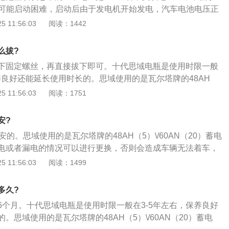
就可能启动困难，启动后由于发电机开始发电，汽车电池电压正
-14.5v之间。蓄电池的更换方法如下：1、拧松负极接头螺母，拆
 11:56:03
阅读：1442
手或六角套筒分别拧开负极的紧固螺母，再用一字螺丝刀慢慢
即可拔出负极接头；2、用相同的方法拆开正极接头即可；3、
么拔?
用于固定蓄电池的锁紧带的螺母，松开锁紧带，进而将蓄电池
下固定螺丝，再直接拔下即可。十代思域电瓶是使用时限一般
的方法把新的蓄电池装回去，不过在安装需要遵循“先正极后负
养良好还能延长使用时长的。思域使用的是瓦尔塔牌的48AH
（20）蓄电池。蓄电池出现亏电或者漏电的情况可以进行更换，否
 11:56:03
阅读：1751
着车，车内负载没电的情况。蓄电池的更换方法如下：1、拧
拆开负极接头，用扳手或六角套筒分别拧开负极的紧固螺母，
安?
慢撬开紧固块，接着即可拔出负极接头；2、用相同的方法拆
安的。思域使用的是瓦尔塔牌的48AH（5）\/60AN（20）蓄电
3、拆开锁紧带，拧开用于固定蓄电池的锁紧带的螺母，松开
电或者漏电的情况可以进行更换，否则会造成车辆无法着车，
电池取出；4、用同样的方法把新的蓄电池装回去，不过在安
况。蓄电池的更换方法如下：1、拧松负极接头螺母，拆开负
 11:56:03
阅读：1499
后负极”的顺序。
六角套筒分别拧开负极的紧固螺母，再用一字螺丝刀慢慢撬开
拔出负极接头；2、用相同的方法拆开正极接头即可；3、拆开
多久?
固定蓄电池的锁紧带的螺母，松开锁紧带，进而将蓄电池取
6个月。十代思域电瓶是使用时限一般在3-5年左右，保养良好
方法把新的蓄电池装回去，不过在安装需要遵循“先正极后负
。思域使用的是瓦尔塔牌的48AH（5）\/60AN（20）蓄电