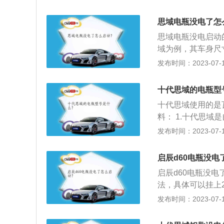
的负极接到自己车
轮增压发动机，最大
自己车的正极，另
其匹配的是无级变
思域电瓶没电了怎
接着进自己的车试
思域电瓶没电启动
牵引启动。在有同
域为例，其车身尺寸是
除应注意后车动向
m，最小离地间隙为
发布时间：2023-07-17
靠近路边停车，相
式独立悬架，后悬
力是177ps，最
十代思域的电瓶型
箱。
十代思域使用的是瓦尔
料： 1.十代思
是专门设计的，所
发布时间：2023-07-17
需要更换指定的型
习惯。 3.汽车的
启辰d60电瓶没电
周期可以相对进行
启辰d60电瓶没
法，具体可以挂上
辆即可启动；如果
发布时间：2023-07-17
动。启辰d60是东
803mm、1487