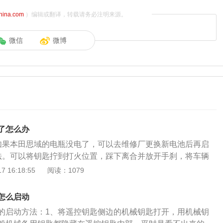
china.com
）编辑或翻译，转载请务必注明来源。
微信
微博
了怎么办
如果本田思域的电瓶没电了，可以去维修厂更换新电池后再启
法。可以将钥匙拧到打火位置，踩下离合并放开手刹，将车辆
后，慢慢松开离合器踏板并加油，车辆即可启动。但这种方法
 16:18:55
阅读：1079
辆使用。3、借车接线搭桥启动法。找一辆有电的车辆，打开
电线的负极接到对方车辆的负极，把正极接到对方车辆的正
怎么启动
火空踩油门，再尝试启动自己的车辆。4、外力牵引启动。用
的启动方法：1、将遥控钥匙侧边的机械钥匙打开，用机械钥
，将两辆车的前后道捆绑结实，前车缓慢启动，开始牵引，牵