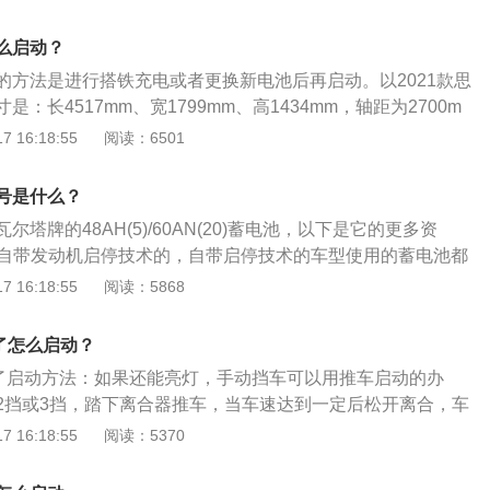
的负极，另一端接到对方车的负极。同样把充电线的正极接到
马力是177ps，最大扭矩是220牛米，最大功率是130kw，与
一端接到对方车的正极，然后让对方的车打着火，空踩油门，
速箱。
么启动？
着打火，如果真的是电瓶亏电，车就应该很快发动起来。3、
的方法是进行搭铁充电或者更换新电池后再启动。以2021款思
伴车的情况下可用牵引起动。起动时要慢速起步，前车驾驶员
：长4517mm、宽1799mm、高1434mm，轴距为2700m
外，后车驾驶员在车辆起动后应及时示意前车，两辆车应缓慢
104mm，车身重量为1343kg。2021款思域前悬架是麦弗逊
 16:18:55
阅读：6501
对来说是比较安全和有效。
架是多连杆式独立悬架，搭载了1.5t涡轮增压发动机，最大马
大扭矩是220nm，最大功率是130kw，与其匹配的是无级变速
号是什么？
塔牌的48AH(5)/60AN(20)蓄电池，以下是它的更多资
域是自带发动机启停技术的，自带启停技术的车型使用的蓄电池都
以说蓄电池是一种比较特殊的零部件，如果需要更换蓄电池，
 16:18:55
阅读：5868
号。 2.影响蓄电池寿命的几个因素是：车况、路况、驾驶员的
蓄电池更换周期为2-3年，如果汽车定期保养的话，蓄电池的更换
了怎么启动？
延长。
电了启动方法：如果还能亮灯，手动挡车可以用推车启动的办
2挡或3挡，踏下离合器推车，当车速达到一定后松开离合，车
完全没电，应急可以用电瓶线接别人的电瓶上借别人的电瓶启
 16:18:55
阅读：5370
风启辰旗下的一款车型，其车身尺寸长宽高分别为4756mm、1
mm，轴距为2700mm。外观方面，启辰d60前脸造型低矮扁平，