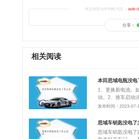
本文内容为中华网·汽车（
auto.
分享：
相关阅读
本田思域电瓶没电
1、更换新电池。
动。2、推车启动
推动达到一定车速
发布时间：2023-07-17
不适合自动挡的车
两车的前盖，把充
思域车钥匙没电了
极，再让对方打着
思域车钥匙没电了
一根结实的牵引绳