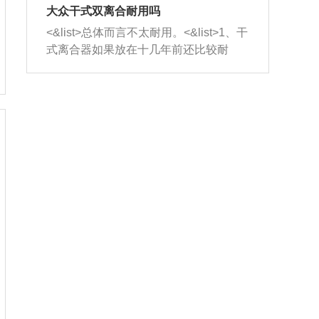
室，最后形成废气排出，就可以让三元
无法制作，需要将车辆送到修理厂或4s
造成烧机油。<&list>3、机油粘度。使用
大众干式双离合耐用吗
催化器得到清洗，排气管堵塞的情况就
店；<&list>2.车辆半轴套管防尘罩破
机油粘度过小的话，同样会有烧机油现
<&list>总体而言不太耐用。<&list>1、干
能够得到解决。
裂，破裂后会出现漏油现象，使半轴磨
象，机油粘度过小具有很好的流动性，
式离合器如果放在十几年前还比较耐
损严重，磨损的半轴容易损坏，产生异
容易窜入到气缸内，参与燃烧。<&list>
用，但是由于现在的汽车发动机动力输
响；<&list>3.稳定器的转向胶套和球头
4、机油量。机油量过多，机油压力过
出越来越高，使得干式离合器散热不足
老化，一般是使用时间过长造成的。解
大，会将部分机油压入气缸内，也会出
的缺陷也逐渐暴露出来。<&list>2、由于
决方法是更换新的质量好的转向橡胶套
现烧机油。<&list>5、机油滤清器堵塞：
干式双离合的工作环境暴露在空气中，
和球头。
会导致进气不畅，使进气压力下降，形
而离合器的散热也是通离合器罩上面的
成负压，使机油在负压的情况下吸入燃
几个小孔来进行散热。但是在行驶过程
烧室引起烧机油。<&list>6、正时齿轮或
中变速箱需要换挡，就不得不使得离合
链条磨损：正时齿轮或链条的磨损会引
器频繁工作。<&list>3、长时间的低速行
起气阀和曲轴的正时不同步。由于轮齿
驶以及过于频繁的启停，导致离合器的
或链条磨损产生的过量侧隙，使得发动
温度不断升高，而低速行驶时空气流动
机的调节无法实现：前一圈的正时和下
效率不高，无法将离合器中的热量有效
一圈可能就不一样。当气阀和活塞的运
的带走，导致离合器内部的温度不断升
动不同步时，会造成过大的机油消耗。
高，加速离合器的磨损。
解决方法：更换正时齿轮或链条。<&list
>7、内垫圈、进风口破裂：新的发动机
设计中，经常采用各种由金属和其他材