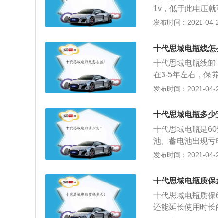
1v，低于此电压
常应该在13.5v
发布时间：2021-04-25
开负极接头，用扳
撬开紧固块，接着
十代思域电瓶线怎
拆开锁紧带，拧开
十代思域电瓶线卸
取出；4、用同样
在3-5年左右，保
极”的顺序。
（5）\/60AN
发布时间：2021-04-25
则会造成车辆无法
松负极接头螺母，
十代思域电瓶多少
再用一字螺丝刀慢
十代思域电瓶是60
开正极接头即可；
池。蓄电池出现亏
锁紧带，进而将蓄
车内负载没电的情
发布时间：2021-04-25
装需要遵循“先正极
极接头，用扳手或
紧固块，接着即可
十代思域电瓶质保
锁紧带，拧开用于
十代思域电瓶质保
出；4、用同样的
还能延长使用时长的
极”的顺序。