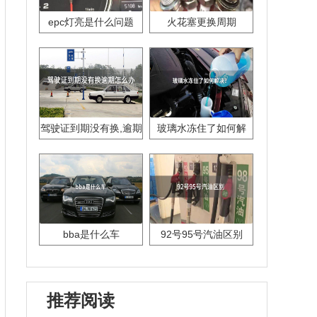
epc灯亮是什么问题
火花塞更换周期
驾驶证到期没有换,逾期
玻璃水冻住了如何解
怎么办??
决？
bba是什么车
92号95号汽油区别
推荐阅读