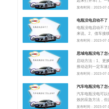
匙来打开车门。一
引时要确保两车车
需要在使用时，将
发布时间：2023-07-17
5、使用汽车充电
位一个车门，如果
子分别夹到电瓶的
后，把遥控钥匙贴
时要避免长时间将
电瓶没电启动不了
一般都会在中央扶
带走，以防蓄电池
电瓶没电启动不了
车辆。如果遥控钥
会慢慢自行放电，
来说。2、借车接
变短，开门不是很
电。
辆长期停放，由于
发布时间：2023-07-17
是价钱会很高，对
间久了电瓶自然没
电池规格，从网上
点火系统和汽车供
都是纽扣电池。
思域电瓶没电了怎
3、用电需求超过
启动方法：1、更
的作用，能缓和点
推动达到一定车速
3、借车接线搭桥
发布时间：2023-07-17
然后打自己车的火
绳，将两辆车的前
汽车电瓶没电了怎
电，充电器上的红
汽车电瓶没电可以
再正常启动。以20
效的应急方法，但
1434mm，轴距为
合器都有一定的损
发布时间：2023-07-17
1款思域前悬架是