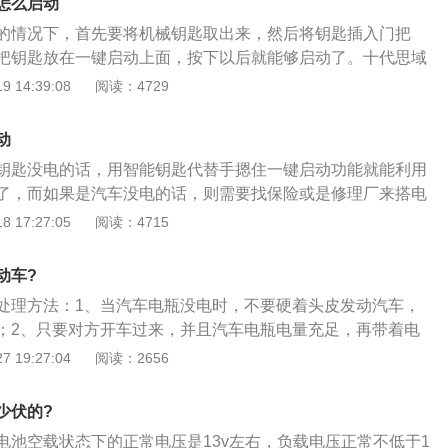
怎么启动
的块状镀铬装饰构成，两侧粗壮的镀铬饰条与修长的前大灯组
的情况下，首先要将机械钥匙取出来，然后将钥匙插入门把
内部还配有led日间行车灯。
把钥匙放在一键启动上面，按下以后就能够启动了。十代思域
比较丰富的，它能够发动或是停止发动机，也能够锁止所有的
 14:39:08
阅读：4729
用遥控发射器的方式来锁止或是解锁所有车门以及后备箱。另
是带有发动机防盗锁止系统的，该系统能够有效的防止车辆被
动
取下机械钥匙的话，可以直接拉动钥匙上的释放杆，就能够将
钥匙没电的话，用智能钥匙代替手摁住一键启动功能就能利用
要安装的话就重新推进去听到咔哒声就可以了。
了，而如果是汽车没电的话，则需要找保险或是修理厂来搭电
是使用智能钥匙，而智能钥匙的供电来源于纽扣电池，当钥匙
 17:27:05
阅读：4715
要更换电池就能够解决这个问题了。而汽车的供电则是来源于
当汽车启动以后，使用的就是蓄电池的电流，而汽车未启动行
动车?
是电瓶里面的电源。当我们汽车停放的时候就要将所有的电源
处理方法：1、当汽车电瓶没电时，不要硬着头皮发动汽车，
；2、只要对方开车过来，并且汽车电瓶电量充足，再带着电
电时，两辆车前头要靠近，关键要找准对方车电瓶的正负极，
 19:27:04
阅读：2656
源线；4、对方车辆不要熄火，试着发动自己的车，若不好打
油门，增加电瓶的电量进行尝试。
少伏的?
电池空载状态下的正常电压是13v左右，负载电压正常不低于1