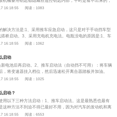
般机械备用钥匙都隐藏在遥控钥匙内部，平时是看不出来的，
速，注意安全行驶。但这种方法不适合自动挡的车辆使用。
机械钥匙拔出来打开车门。通常情况下机械钥匙只能打开驾驶
 16:18:55
阅读：1083
宝充电。可以使用汽车充电宝进行充电，将充电器上的红黑夹
需要开启其他车门只能先进入车内手动开启。2、进入车内
红黑两端，再按下充电宝开关进行充电，再尝试正常启动。平
在一键启动按钮上，即可启动。每个车辆都设有钥匙传感器，
汽车停放在在露天停车场，长期停放的时候，需要拆下蓄电池
手箱附近，只需要将没电的钥匙靠近传感器也许就能成功打着
结冰损坏。并且汽车的蓄电池要经常充电，蓄电池长久不用就
的解决方法是:1、采用推车应急启动，这只是对于手动挡车型
匙没有电或电量比较低的时候要及时更换电池，遥控距离明显
直到报废。所以每隔一段时间就要启动一次汽车，给蓄电池充
线搭桥启动。3、采用充电机充电法。电瓶没电的原因是:1、车
灵敏都是电池即将没电的征兆。可以选择去4s店更换电池，但
电瓶会自放电，电量逐渐减少；2、发电机故障不能发电，时
 16:18:55
阅读：1062
于动手能力比较强的车主，可以手动更换电池。撬开钥匙看到
电；3、电瓶自然老化。电瓶的作用是:1、给启动发动机系统、
或者汽配店购买一块相同的电池更换上即可，一般钥匙采用的
电；2、发动机停止运转或低怠速时，给汽车用电设备供电；
么启动
发电机供电能力时，参加供电；4、起到整车电系的电压稳定器
换新电池后再启动。2、推车启动法（自动挡不可用）：将车辆
系中的冲击电压，保护汽车上的电子设备。
后，将变速器挂入档位，然后迅速松开离合器踏板并加油。
启动法：把充电线接到对方车，然后让对方打着火空踩油门，
 16:18:55
阅读：1025
。4、外力牵引启动（自动挡不可用）用有一根结实的牵引
后道捆绑结实，然后开始牵引启动。5、使用汽车充电宝充
么启动？
黑夹子分别夹到电瓶的红黑两端，然后按下充电宝开关，然后
使用以下三种方法启动：1、推车启动法。这是最熟悉也最有
21款思域为例，其车身尺寸是：长4517mm、宽1799mm、高
是这种方法不到迫不得已最好不用，因为对汽车的发动机和离
2700mm，最小离地间隙为104mm，车身重量为1343kg。202
伤。2、接线搭桥启动法。首先打开两台车的前盖，把充电线
 16:18:55
阅读：6553
麦弗逊式独立悬架，后悬架是多连杆式独立悬架，搭载了1.5t涡