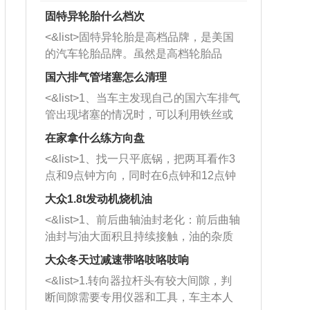
固特异轮胎什么档次
<&list>固特异轮胎是高档品牌，是美国
的汽车轮胎品牌。虽然是高档轮胎品
牌，但是中高低端的轮胎都有生产，这
国六排气管堵塞怎么清理
也是为了更好的开拓市场。
<&list>1、当车主发现自己的国六车排气
管出现堵塞的情况时，可以利用铁丝或
者是细棍，直接将杂物给取出来，如果
在家拿什么练方向盘
堵塞情况比较严重，也可以采取应急措
<&list>1、找一只平底锅，把两耳看作3
施。 <&list>2、直接利用木棍将所有的
点和9点钟方向，同时在6点钟和12点钟
杂物推到排气管里面的位置处，然后将
方向做一个标记。 <&list>2、双手握住
三元催化器拆解开，就可以将堵塞的东
大众1.8t发动机烧机油
平底锅两耳，然后往左打半圈、一圈、
西取出来。但如果是因为积碳过多引起
<&list>1、前后曲轴油封老化：前后曲轴
一圈半的练习，往右同样也要打相同的
的堵塞，就需要将三元催化器泡在草酸
油封与油大面积且持续接触，油的杂质
圈数。 <&list>3、最后强调要反复练
中进行清洗。 <&list>3、也可以利用清
和发动机内持续温度变化使其密封效果
习，这样就可以形成肌肉记忆，在真实
大众冬天过减速带咯吱咯吱响
洗剂对堵塞的情况得到解决，将清洗剂
逐渐减弱，导致渗油或漏油。<&list>2、
驾驶车辆时，不需要记忆也能打好方
放在燃油箱中，与燃油混合后，车辆启
<&list>1.转向器拉杆头有较大间隙，判
活塞间隙过大：积碳会使活塞环与缸体
向。
动时，就可以和汽油一起进入到燃烧
断间隙需要专用仪器和工具，车主本人
的间隙扩大，导致机油流入燃烧室中，