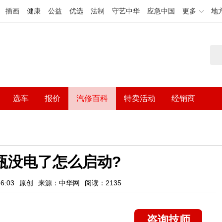
插画
健康
公益
优选
法制
守艺中华
应急中国
更多
地
选车
报价
汽修百科
特卖活动
经销商
瓶没电了怎么启动?
6:03
原创
来源：中华网
阅读：2135
咨询技师