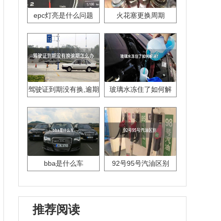
epc灯亮是什么问题
火花塞更换周期
驾驶证到期没有换,逾期
玻璃水冻住了如何解
怎么办??
决？
bba是什么车
92号95号汽油区别
推荐阅读