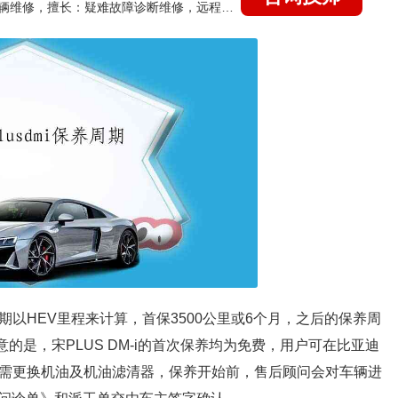
国家认证的汽车维修技师，15年德美日等各系车辆维修，擅长：疑难故障诊断维修，远程维修技术指导
周期以HEV里程来计算，首保3500公里或6个月，之后的保养周
意的是，宋PLUS DM-i的首次保养均为免费，用户可在比亚迪
保需更换机油及机油滤清器，保养开始前，售后顾问会对车辆进