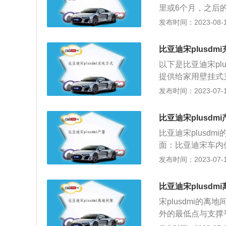
里或6个月，之后
芯、火花塞每225
发布时间：2023-08-17
意的是，宋PLUS
约，到店不用等，
比亚迪宋plusdm
顾问会对车辆进行
以下是比亚迪宋pl
工单交由车主签字
提供给家用壁挂式
以进入维修车间，
装。壁挂式充电桩的
发布时间：2023-07-17
使用公共充电桩。
桩。比亚迪宋plu
比亚迪宋plusdmi
找交流充电桩，一
比亚迪宋plusd
随车充电器。在买
面：比亚迪宋车内
用插座即可充电，
车内方向盘底部标
发布时间：2023-07-17
充满电的时间是11.
用的是由1.5T
设计感相对平淡，
在前后桥的位置，
装饰条，风格偏向
比亚迪宋plusdm
公里，其0至100
宋plusdmi的
不会超过2L\u002F
外的最低点与支撑
碍物的能力。关于比