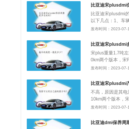
辆车都支持角度调整
比亚迪宋plusd
比亚迪宋plusd
以下几点：1、车
连接牢固、三滤畅
发布时间：2023-07-17
滑作业项目：检查
油，车辆各部分油
比亚迪宋plusdm
查转向器，横拉杆
宋plus重量1.
0km两个版本，宋PL
亏电状态下综合油耗
发布时间：2023-07-17
110km，满油综合续
0km。2、配置
比亚迪宋plusdm
像、12.8英寸可旋
不高，原因是其电池
程升级、后排座椅
10km两个版本，宋P
进入/启动、手机
在亏电状态下综合油
发布时间：2023-07-17
到110km，满油综合
100km。配置方
比亚迪dmi保养周
像、12.8英寸可旋