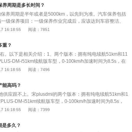
功能，但宋PLUSDM-i的调整幅度明显要更大，更舒适。
mi保养周期是多长时间？
mi的保养周期是半年或者是5000km，以先到为准。汽车保养包括
辆一级保养项目：一级保养作业完成后，应该达到车容整洁、
通、不漏油、不漏水、不漏气、不漏电。2、车辆一级保养润
 16:18:55
阅读：7851
发电机、变速器、后桥、转向器的油平面，按规定和添润滑
嘴配备齐全、有效。3、车辆一级保养检查紧固作业项目：检
i多重？
，直拉杆，各转向臂连接紧固情况。
7吨左右。以下是相关介绍：1、两个版本：拥有纯电续航51km和11
US-DM-i51km续航版车型，0-100km/h加速时间为8.5s，在
可以低至4.4L/100km。而110km版本，最大纯电续航可达到
 16:18:55
阅读：7496
航超过1200km。完成0-100km/h加速7.9s，亏电油耗4.5L/10
方面：新车全系标配装备包括静音玻璃、胎压显示、360度全景影
i产能高吗？
转中控屏、DiLink3.0系统、车载蓝牙、9扬声器音响、OTA远
供应跟不上。宋plusdmi的两个版本：拥有纯电续航51km和1
角度调节、外后视镜电动折叠、外后视镜电加热除霜、无钥匙
LUS-DM-i51km续航版车型，0-100km/h加速时间为8.5s，
NFC钥匙、后排隐私玻璃等。
耗可以低至4.4L/100km。而110km版本，最大纯电续航可达
 16:18:55
阅读：7399
续航超过1200km。完成0-100km/h加速7.9s，亏电油耗4.5L/
面：新车全系标配装备包括静音玻璃、胎压显示、360度全景影
期是多久？
转中控屏、DiLink3.0系统、车载蓝牙、9扬声器音响、OTA远