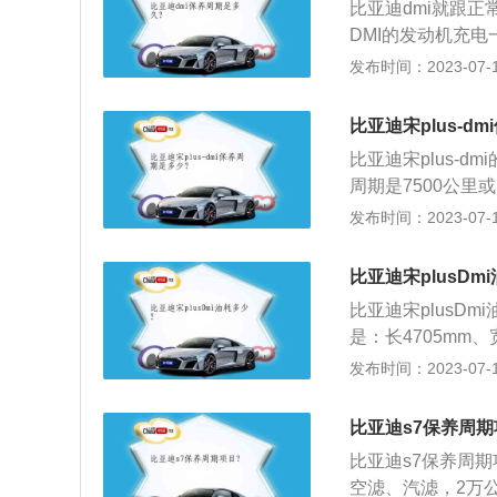
比亚迪dmi就跟正
程升级、后排座椅
DMI的发动机充
进入/启动、手机
就手动切换到EV
发布时间：2023-07-17
是指定期对汽车相
预防性工作，又称
比亚迪宋plus-d
机系统（引擎）、
比亚迪宋plus-
等的保养范围。
周期是7500公
空气滤芯等。以下
发布时间：2023-07-17
行检查、清洁、补
护。2、现代汽车
比亚迪宋plusDm
统、冷却系统、燃
比亚迪宋plusDm
保持车容整洁、保
是：长4705mm、
延长使用周期。
021款比亚迪宋p
发布时间：2023-07-17
悬架，其搭载了1.
大扭矩是135nm
比亚迪s7保养周期
比亚迪s7保养周
空滤、汽滤，2万