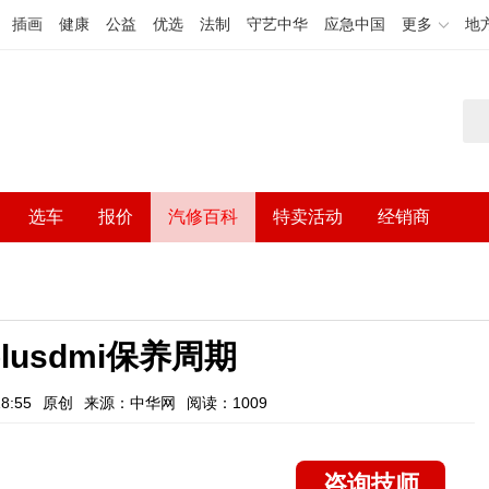
插画
健康
公益
优选
法制
守艺中华
应急中国
更多
地
选车
报价
汽修百科
特卖活动
经销商
lusdmi保养周期
8:55
原创
来源：中华网
阅读：1009
咨询技师