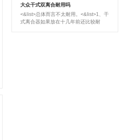
室，最后形成废气排出，就可以让三元
无法制作，需要将车辆送到修理厂或4s
造成烧机油。<&list>3、机油粘度。使用
大众干式双离合耐用吗
催化器得到清洗，排气管堵塞的情况就
店；<&list>2.车辆半轴套管防尘罩破
机油粘度过小的话，同样会有烧机油现
<&list>总体而言不太耐用。<&list>1、干
能够得到解决。
裂，破裂后会出现漏油现象，使半轴磨
象，机油粘度过小具有很好的流动性，
式离合器如果放在十几年前还比较耐
损严重，磨损的半轴容易损坏，产生异
容易窜入到气缸内，参与燃烧。<&list>
用，但是由于现在的汽车发动机动力输
响；<&list>3.稳定器的转向胶套和球头
4、机油量。机油量过多，机油压力过
出越来越高，使得干式离合器散热不足
老化，一般是使用时间过长造成的。解
大，会将部分机油压入气缸内，也会出
的缺陷也逐渐暴露出来。<&list>2、由于
决方法是更换新的质量好的转向橡胶套
现烧机油。<&list>5、机油滤清器堵塞：
干式双离合的工作环境暴露在空气中，
和球头。
会导致进气不畅，使进气压力下降，形
而离合器的散热也是通离合器罩上面的
成负压，使机油在负压的情况下吸入燃
几个小孔来进行散热。但是在行驶过程
烧室引起烧机油。<&list>6、正时齿轮或
中变速箱需要换挡，就不得不使得离合
链条磨损：正时齿轮或链条的磨损会引
器频繁工作。<&list>3、长时间的低速行
起气阀和曲轴的正时不同步。由于轮齿
驶以及过于频繁的启停，导致离合器的
或链条磨损产生的过量侧隙，使得发动
温度不断升高，而低速行驶时空气流动
机的调节无法实现：前一圈的正时和下
效率不高，无法将离合器中的热量有效
一圈可能就不一样。当气阀和活塞的运
的带走，导致离合器内部的温度不断升
动不同步时，会造成过大的机油消耗。
高，加速离合器的磨损。
解决方法：更换正时齿轮或链条。<&list
>7、内垫圈、进风口破裂：新的发动机
设计中，经常采用各种由金属和其他材