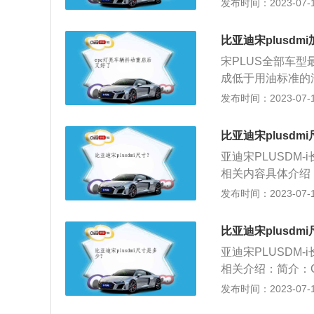
发布时间：2023-07-17
比较柔软，舒适性
纯平。5.具有车载
比亚迪宋plusdm
宋plusdmi是比
宋PLUS全部车
0、1680mm，轴
成低于用油标准的
kw，最大扭矩为2
标号。因为更换低
发布时间：2023-07-17
以在1500到37
由于汽油的燃烧不
使用的是铝合金缸
出现车辆动力下降
用麦弗逊独立悬架
比亚迪宋plusdm
机油；注重机油对
亚迪宋PLUSDM-i
油。
相关内容具体介绍
阔，腿部和头部空间
发布时间：2023-07-17
且因为更宽，后排乘
如后排两辆车都支持
比亚迪宋plusdm
舒适。
亚迪宋PLUSDM-i
相关介绍：简介：
头部空间都非常宽裕
发布时间：2023-07-17
宽，后排乘坐三人也