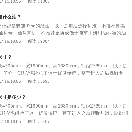
 16:18:55
阅读：1005
较好。3.整体内饰舒适，不显廉价感。4.后排空间较大，地面
卡拉ok功能和外部放电功能。6.前排双层玻璃，静音性能好。
i加什么油？
亚迪旗下的一辆紧凑型suv。这一款车的长宽高分别是4705、189
型最低都是要加92号的燃油。以下是加油选择标准：不推荐更换
距为2765mm。搭载一款1.5升涡轮增压发动机。最大功率是136
油标号：通常来讲，不推荐更换成低于随车手册用油标准的油
88牛米，这款发动机可以在5500转每分钟时输出最大功率，可
标号油后，可能会使汽油提前燃烧，引起发动机爆震，再加上
 16:18:55
阅读：9304
00转每分钟时输出最大扭矩。这款发动机配备缸内直喷技术，而且
完全，会导致积碳增多，从而造成导管和喷嘴出现堵塞，以及
盖缸体。与这款发动机匹配的是7速双离合变速器。前悬架使
、油耗升高等情况。性能选择：在意机油长效性，可选择美孚
，后悬架使用多连杆独立悬架。
i尺寸？
发动机的清洁，可以使用壳牌润滑油；需要强油膜韧性的润滑
长4705mm、宽1890mm、高1680mm，轴距2765mm。以下是
：简介：CR-V也继承了这一优良传统，整车进入之后视野开
都非常宽裕。优势：宋PLUSDM-i尺寸上先天就占优势，而
 16:18:55
阅读：8593
坐三人也更宽适。宋PLUSDM-i则更注重舒适度的体验，比
角度调整功能，但宋PLUSDM-i的调整幅度明显要更大，更
i尺寸是多少？
长4705mm、宽1890mm、高1680mm，轴距2765mm。以下是
CR-V也继承了这一优良传统，整车进入之后视野开阔，腿部和
。优势：宋PLUSDM-i尺寸上先天就占优势，而且因为更
 16:18:55
阅读：8407
更宽适。宋PLUSDM-i则更注重舒适度的体验，比如后排两