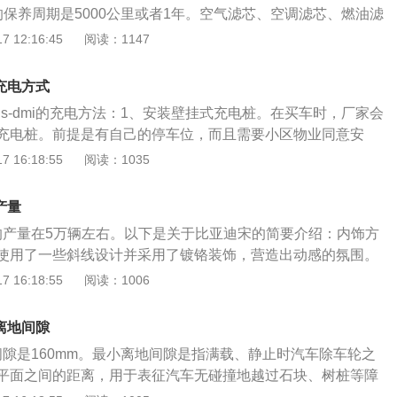
的保养周期是5000公里或者1年。空气滤芯、空调滤芯、燃油滤
00km需要进行更换；制动液每40000km需要进行更换。值得注
 12:16:45
阅读：1147
DM-i的首次保养均为免费，用户可在比亚迪汽车APP提前预
非常方便。首保需更换机油及机油滤清器，保养开始前，售后
i充电方式
登记检查，并开具《比亚迪汽车服务店车辆环检问诊单》和派
us-dmi的充电方法：1、安装壁挂式充电桩。在买车时，厂家会
确认。在车辆保养期间，车主既可以在休息区娱乐喝茶，也可
充电桩。前提是有自己的停车位，而且需要小区物业同意安
享受高度透明的售后服务，整个过程大概需要半个小时。
充电功率为3.3KW。实际使用中，充电功率在3kw上下。2、
 16:18:55
阅读：1035
公共充电桩一般有两种，一种是直流充电桩，一种是交流充电
s-dmi混动汽车型号不支持直流快充。在查找公共充电桩时，要
产量
定不要找直流充电桩，不然开过去也不一定能充电。3、使用
mi的产量在5万辆左右。以下是关于比亚迪宋的简要介绍：内饰方
车时，厂家会赠送一把便携式家用随车充电器。直接插220V家
使用了一些斜线设计并采用了镀铬装饰，营造出动感的氛围。
不过实际充电功率只有1.5KW上下。使用随车充电器，从0到
有红色的宋字，彰显着这款车的身份。动力方面：比亚迪宋使
 16:18:55
阅读：1006
3小时。比亚迪宋plusdmi的特点比亚迪宋PLUSDM-i侧身方面
发动机加两台电动机组成的插电式混动系统，其中两个电动机分布
采用贯穿腰线和悬浮式车顶的常规设计，并在细节处加入镀铬
以此来实现四驱。据悉，该车在纯电动模式下的最大续航为70
简约化。
i离地间隙
公里加速时间为4.9秒。按照542战略的定义，这款车的油耗应该
离地间隙是160mm。最小离地间隙是指满载、静止时汽车除车轮之
100km。
平面之间的距离，用于表征汽车无碰撞地越过石块、树桩等障
亚迪宋plusdmi的优点：1.加速较为线性，提速较快。2.座椅