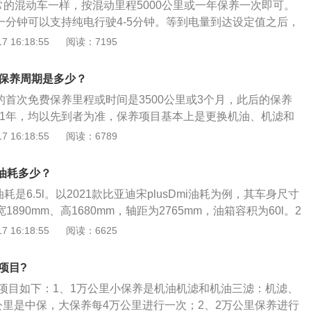
常的混动车一样，按混动里程5000公里或一年保养一次即可。
角度调节、外后视镜电动折叠、外后视镜电加热除霜、无钥匙
电一分钟可以支持纯电行驶4-5分钟。等到电量到达设定值之后，
NFC钥匙、后排隐私玻璃等。
模式行驶。关于汽车保养的相关信息如下：1、简介：汽车保养
 16:18:55
阅读：7195
关部分进行检查、清洁、补给、润滑、调整或更换某些零件的
汽车维护。2、保养范围：现代的汽车保养主要包含了对发动
mi保养周期是多少？
变速箱系统、空调系统、冷却系统、燃油系统、动力转向系统
dmi的首次免费保养里程或时间是3500公里或3个月，此后的保养
里或1年，均以先到者为准，保养项目基本上是更换机油、机滤和
关于汽车保养介绍：1、汽车保养是指定期对汽车相关部分进
 16:18:55
阅读：6789
给、润滑、调整或更换某些零件的预防性工作，又称汽车维
保养主要包含对发动机系统（引擎）、变速箱系统、空调系
i油耗多少？
油系统、动力转向系统等的保养范围。3、汽车保养的目的是
i油耗是6.5l。以2021款比亚迪宋plusDmi油耗为例，其车身尺寸
持技术状况正常、消除隐患来预防故障发生、减缓劣化过程、
宽1890mm、高1680mm，轴距为2765mm，油箱容积为60l。2
lusDmi油耗前悬架是麦弗逊式独立悬架，后悬架是多连杆式独立
 16:18:55
阅读：6625
5t自然吸气电动机，最大马力是110ps，最大功率是81kw，最
，与其匹配的是电子无级变速箱。
项目?
期项目如下：1、1万公里小保养是机油机滤和机油三滤：机滤、
公里是中保，大保养每4万公里进行一次；2、2万公里保养进行