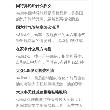
固特异轮胎什么档次
<&list>固特异轮胎是高档品牌，是美国
的汽车轮胎品牌。虽然是高档轮胎品
牌，但是中高低端的轮胎都有生产，这
国六排气管堵塞怎么清理
也是为了更好的开拓市场。
<&list>1、当车主发现自己的国六车排气
管出现堵塞的情况时，可以利用铁丝或
者是细棍，直接将杂物给取出来，如果
在家拿什么练方向盘
堵塞情况比较严重，也可以采取应急措
<&list>1、找一只平底锅，把两耳看作3
施。 <&list>2、直接利用木棍将所有的
点和9点钟方向，同时在6点钟和12点钟
杂物推到排气管里面的位置处，然后将
方向做一个标记。 <&list>2、双手握住
三元催化器拆解开，就可以将堵塞的东
大众1.8t发动机烧机油
平底锅两耳，然后往左打半圈、一圈、
西取出来。但如果是因为积碳过多引起
<&list>1、前后曲轴油封老化：前后曲轴
一圈半的练习，往右同样也要打相同的
的堵塞，就需要将三元催化器泡在草酸
油封与油大面积且持续接触，油的杂质
圈数。 <&list>3、最后强调要反复练
中进行清洗。 <&list>3、也可以利用清
和发动机内持续温度变化使其密封效果
习，这样就可以形成肌肉记忆，在真实
大众冬天过减速带咯吱咯吱响
洗剂对堵塞的情况得到解决，将清洗剂
逐渐减弱，导致渗油或漏油。<&list>2、
驾驶车辆时，不需要记忆也能打好方
放在燃油箱中，与燃油混合后，车辆启
<&list>1.转向器拉杆头有较大间隙，判
活塞间隙过大：积碳会使活塞环与缸体
向。
动时，就可以和汽油一起进入到燃烧
断间隙需要专用仪器和工具，车主本人
的间隙扩大，导致机油流入燃烧室中，