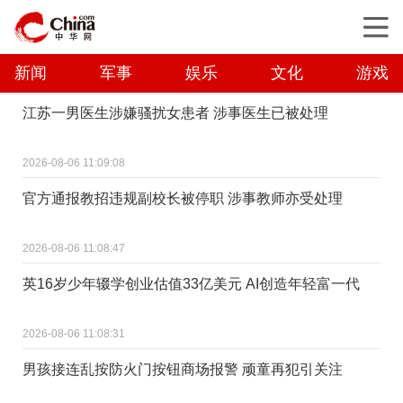
新闻
军事
娱乐
文化
游戏
江苏一男医生涉嫌骚扰女患者 涉事医生已被处理
2026-08-06 11:09:08
官方通报教招违规副校长被停职 涉事教师亦受处理
2026-08-06 11:08:47
英16岁少年辍学创业估值33亿美元 AI创造年轻富一代
2026-08-06 11:08:31
男孩接连乱按防火门按钮商场报警 顽童再犯引关注