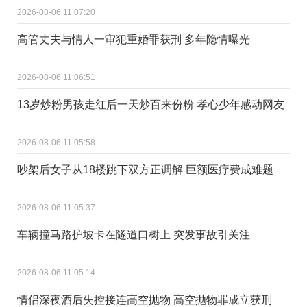
2026-08-06 11:07:20
高管丈夫与情人一审犯重婚罪获刑 多年隐情曝光
2026-08-06 11:06:51
13岁炒粉男孩走红后一天炒百来份粉 孝心少年感动网友
2026-08-06 11:05:58
吵架后女子从18楼跳下双方正调解 巨额医疗费成难题
2026-08-06 11:05:37
车辆撞马路护坡卡在隧道口树上 突发事故引关注
2026-08-06 11:05:14
情侣深夜酒后失控接连高空抛物 高空抛物罪成立获刑