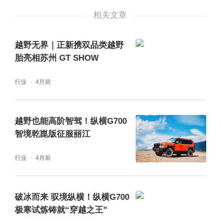
相关文章
越野无界｜正新携双品类越野
胎亮相苏州 GT SHOW
行业
4月前
中外越野爱好者现场切磋，共鉴纵横G700硬
核实力
越野也能高阶智驾！纵横G700
智境乾崑版征服丽江
两种越野范式的差异，从来不是非此即彼的对
行业
4月前
立，而是全球越野精神在不同文明语境下的多
元生长。摩押 60 年的发展史，本身就是一部
破冰而来 驭境纵横！纵横G700
不同技术路线、不同文化理念开放切磋、互鉴
极寒试炼铸就“穿越之王”
融合的演进史。此次纵横品牌登陆摩押，本质