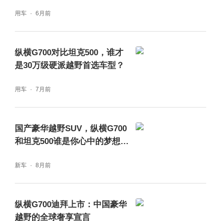
用车
6月前
上是东方越野体系第一次在全球越野的核心殿
堂，完成了从技术逻辑到文化理念的完整亮
相：它不是以挑战者的姿态打破规则，而是以
纵横G700对比坦克500，谁才
是30万级硬派越野首选车型？
共建者的身份，为全球越野生态补充了一套来
自东方的全新解题思路，在美式越野主导了 60
用车
7月前
年的叙事体系中，注入了独属于中国越野的价
值内涵，真正实现了两种越野文明的平等对话
国产豪华越野SUV，纵横G700
和坦克500谁是你心中的梦想座
与深度交融。
驾
新车
8月前
纵横与志同道合者一起担当与守护，推动中国
越野文化走向世界
纵横G700迪拜上市：中国豪华
越野的全球奢享宣言