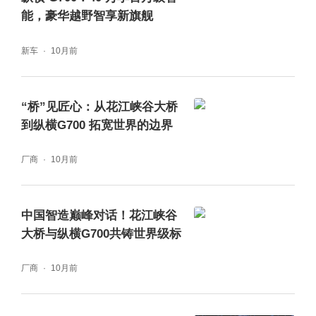
能，豪华越野智享新旗舰
新车
10月前
“桥”见匠心：从花江峡谷大桥
到纵横G700 拓宽世界的边界
厂商
10月前
中国智造巅峰对话！花江峡谷
罗比·戈登（Robby Gordon）：全球越野赛事
大桥与纵横G700共铸世界级标
冠军x纵横G700顶火鸣镝版
厂商
10月前