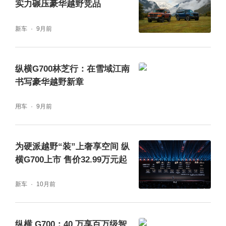
实力碾压豪华越野竞品
的深度同频，纵横此次登陆摩押 60 周年盛
新车
9月前
典，从来不是一次外来者的单向展示，而是以
全球越野圈层同路人的身份，向六十年来坚守
纵横G700林芝行：在雪域江南
这份越野初心的全球先行者致敬；更以中国品
书写豪华越野新章
牌的原创实践与思考，将东方语境下的越野文
用车
9月前
化与价值主张，传递至全球越野核心舞台，最
终实现跨地域、跨文化的圈层深度共鸣。
为硬派越野“装”上奢享空间 纵
横G700上市 售价32.99万元起
新车
10月前
演员曹操现场体验纵横G700
纵横 G700：40 万享百万级智