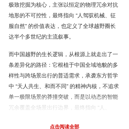
极致挖掘为核心，主张以恒定的物理冗余对抗
地形的不可控性，最终指向 “人驾驭机械、征
服自然” 的价值表达，也定义了全球越野圈长
达半个多世纪的主流叙事。
而中国越野的生长逻辑，从根源上就走出了一
条差异化的路径：它根植于中国全域地貌的多
样性与跨场景出行的普适需求，承袭东方哲学
中 “天人共生、和而不同” 的精神内核，不追求
单一极限场景的莽撞突破，而是以动态的智能
冗余覆盖全场景出行边界，最终指向 “人、
车、自然、圈层的平衡共生”。这套独属于中国
点击阅读全部
的越野文化与技术逻辑，恰恰是纵横品牌自诞