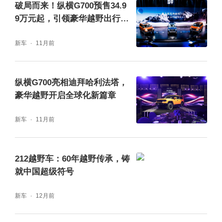
破局而来！纵横G700预售34.9
9万元起，引领豪华越野出行新
黑森·奥德尔（Hazen Audel）：国际知名探险
时代
新车
11月前
家x纵横G700
本次美国摩押复活节越野大会，世界顶级车
纵横G700亮相迪拜哈利法塔，
豪华越野开启全球化新篇章
手，全球越野赛事冠军Robby Gordon，纵横
品牌挚友，知名探险家Hazen Audel，以及精
新车
11月前
通地道北京话的美国籍演员曹操齐聚现场。三
人实地试驾了纵横G700在岩石、陡坡等摩押
212越野车：60年越野传承，铸
经典极限路况下的表现，对纵横GAIA全领域智
就中国超级符号
控系统所带来的全域越野性能给予了专业肯
新车
12月前
定。纵横G700在摩押的亮眼表现，获得了现