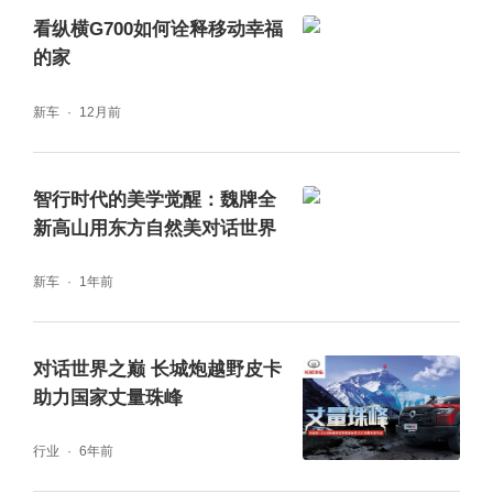
场国际友人与专业越野爱好者的广泛好评，其
看纵横G700如何诠释移动幸福
倡导的自由、突破、探索理念，与全球越野爱
的家
好者的追求不谋而合。
新车
12月前
智行时代的美学觉醒：魏牌全
新高山用东方自然美对话世界
以硬核实力对话全球越野传奇 纵横G700成功
新车
1年前
挑战摩押极限攀爬
摩押以高难度岩石攀爬、极限山脊穿越著称，
对话世界之巅 长城炮越野皮卡
助力国家丈量珠峰
长期被视为机械四驱的“终极考场”，行业内一
度存在“新能源解耦电四驱难以胜任极限攀
行业
6年前
爬”的偏见。G700凭借全领域智控技术，以创