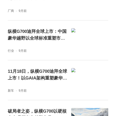
崇尚探索、勇于挑战、守望互助、回归本真，
是全球越野人跨越国界、跨越文化的共同价值
厂商
9月前
底色，更是摩押越野大会走过 60 年风雨、始
终能凝聚全球越野人的精神内核。这份根植于
纵横G700迪拜全球上市：中国
豪华越野以全球标准重塑市场
越野本源的价值共识，与纵横品牌 “心所向，
格局
自纵横” 的核心理念完全同频，更与品牌一以
行业
9月前
贯之的 “守护” 核心价值深度同源：全球越野人
崇尚的无畏探索，是纵横突破硬派越野技术边
11月18日，纵横G700迪拜全球
界的初心；圈层坚守的守望互助，是纵横以全
上市！以GAIA架构重塑豪华越
野新时代
维度安全冗余守护每一次出行的底层逻辑；而
新车
9月前
回归本真、兼顾生活与热爱的向往，正是纵横
倡导 “豪华与极限共存、城市与荒野兼顾” 高品
破局者之姿，纵横G700以硬核
质越野生活方式的本源。正因为这份精神层面