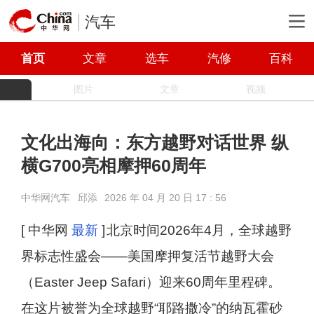
汽车
首页
文章
选车
汽修
百科
图片
文章
视频
文化出海向：东方越野对话世界 纵
横G700亮相摩押60周年
中华网汽车
邱添
2026 年 04 月 20 日 17 : 56
[ 中华网
最新
]
北京时间2026年4月，全球越野
界标志性盛会——美国摩押复活节越野大会
（Easter Jeep Safari）迎来60周年里程碑。
在这片被誉为全球越野“耶路撒冷”的纳瓦霍砂