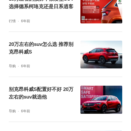
载问界M7 Pro+同款舱内激光视觉Limera，上
选择德系柯珞克还是日系逍客
市即支持城区领航辅助，后续OTA可升级至华
行情
6年前
为乾崑ADS 5 Pro。鸿蒙座舱在15-20万价位几
乎没有对手，5万多个手机应用可直接上车，
20万左右的suv怎么选 推荐别
华为手机用户导航、音乐无缝流转，四音区语
克昂科威S
音交互覆盖冰箱、座椅等所有可控配置。
导购
6年前
别克昂科威S配置好不好 20万
左右的suv就选他
导购
6年前