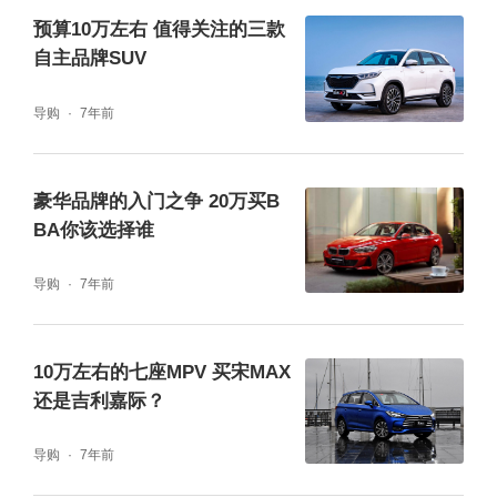
预算10万左右 值得关注的三款
自主品牌SUV
银河M9搭载高通8295P芯片和Flyme Auto 2.0
导购
7年前
系统，基础操作流畅。高阶智驾需选装，低配
无激光雷达，城区领航等功能要选配才有完整
豪华品牌的入门之争 20万买B
BA你该选择谁
覆盖。如果高阶智驾是购车优先级中的核心需
求，希望在20万以内获得完整体验，华境S是
导购
7年前
唯一选择。
10万左右的七座MPV 买宋MAX
配置取舍的实际意义
还是吉利嘉际？
华境S的中高配配备二排吸顶娱乐屏、智能冷
导购
7年前
暖冰箱、小桌板、香氛系统等舒适配置。银河