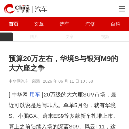
汽车
首页
文章
选车
汽修
百科
图片
文章
视频
预算20万左右，华境S与银河M9的
大六座之争
中华网汽车
邱添
2026 年 06 月 11 日 10 : 58
[ 中华网
用车
]
20万级的大六座SUV市场，最
近可以说是热闹非凡。单单5月份，就有华境
S、小鹏GX、蔚来ES9等多款新车扎堆上市。
算上之前陆续入场的深蓝S09、风云T11，这