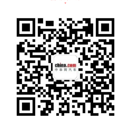
尺寸空间
华境S长宽高5235/1999/1800mm，轴距3105
mm。银河M9长宽高5205/1999/1800mm，轴
距3030mm。华境S在车长上多30mm，轴距
多75mm。轴距的差异直接体现在第三排和后
备箱。华境S二三排过道宽190mm，配合纯平