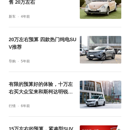
售 20万左右
前双叉臂、后多连杆独立悬架，搭配电控连续
可变阻尼减震器。配合智能防晕车系统，起步
新车
4年前
刹车更平稳。
20万左右预算 四款热门纯电SU
经常满载超车或热衷驾驶乐趣的用户，银河M9
V推荐
更合适。但如果你是以城市通勤和标准高速巡
导购
5年前
航为主的用户，那华境S对你来说，完全够
用。
有限的预算好的体验，十万左
右买大众宝来和斯柯达明锐哪
智驾与座舱
个好
行情
6年前
智驾和座舱算是两款车差异比较明显的部分。
华境S全系标配华为乾崑ADS Pro增强版，搭
15万左右的预算，紧凑型SUV