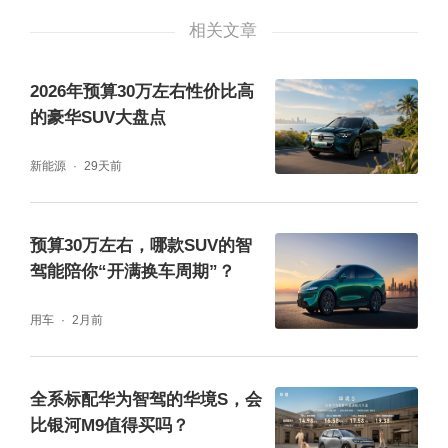
相关文章
地台，老人小孩进出更方便。第三排坐垫厚度
约60mm，靠背可125度电动调节。六座满员
2026年预算30万左右性价比高
时后备箱采用双层下沉式结构，容积423升，
的豪华SUV大盘点
实测可装7个20寸登机箱。
新能源
29天前
预算30万左右，哪款SUV的智
驾能陪你“开满换车周期”？
用车
2月前
全系标配华为智驾的华境S，会
比银河M9值得买吗？