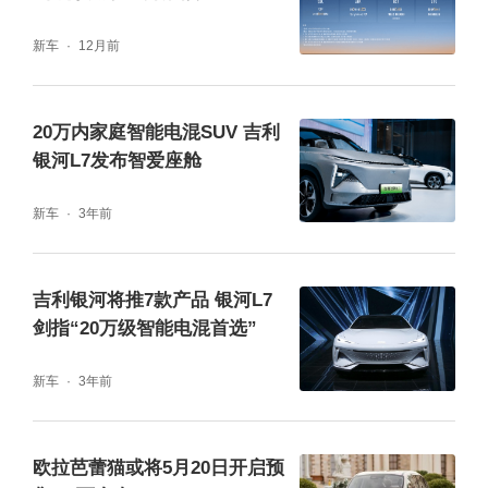
动力与操控
新车
12月前
银河M9四驱版搭载了全新雷神EM-P AI电混和
20万内家庭智能电混SUV 吉利
分布式三电机四驱系统，系统综合功率640k
银河L7发布智爱座舱
W、扭矩超1000N·m，官方零百加速4.5秒，
新车
3年前
亏电油耗两驱版CLTC馈电油耗4.8L+最大综合
续航1505km。顶配配备双腔闭式空气悬架和C
吉利银河将推7款产品 银河L7
CD连续可变阻尼减震器。在大六座SUV中，
剑指“20万级智能电混首选”
这套动力底盘配置十分少见。
新车
3年前
华境S提供两驱和四驱两种选项。四驱版综合
功率386kW，零百加速最快5.2秒。底盘采用
欧拉芭蕾猫或将5月20日开启预