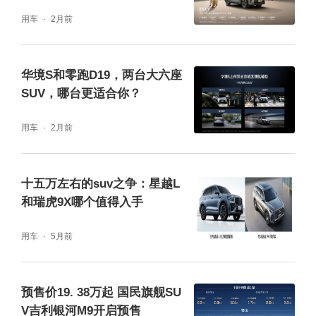
用车
2月前
银河M9的第三排靠背最大后仰150度，1070m
m超宽座椅，坐姿更偏向“躺”一些。满员后备
华境S和零跑D19，两台大六座
箱328L，门洞开口700mm出头，放婴儿车稍
SUV，哪台更适合你？
费劲。如果全家长途旅行、行李是刚需，华境
用车
2月前
S的后备箱的大小会更有优势一些。
十五万左右的suv之争：星越L
和瑞虎9X哪个值得入手
用车
5月前
预售价19. 38万起 国民旗舰SU
V吉利银河M9开启预售