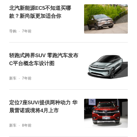
北汽新能源EC5不知道买哪
舒适度很到位。如果你想用20多万的价格，追
款？新尚版更加适合你
求豪华体验、预算又到不了传统豪华品牌的区
导购
7年前
间，那零跑D19带来的“平替豪车”感确实有吸
引力。
轿跑式跨界SUV 零跑汽车发布
C平台概念车设计图
新车
7年前
定位7座SUV/提供两种动力 华
晨雷诺观境将4月上市
简单说，华境S给的是“全能刚需”的舒心感，零
跑D19能带来一种“越级豪华”的面子感，看你
新车
8年前
更在意哪种。