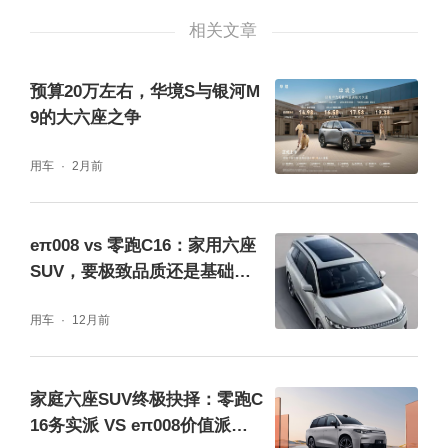
泊车这些高阶功能，硬件潜力雄厚，长期OTA
相关文章
升级空间也更值得期待。
预算20万左右，华境S与银河M
安全方面，都舍得用料
9的大六座之争
用车
2月前
两台车在安全用料上都没省成本。华境S的车
身高强钢占比超过85%，全车8根防撞梁，四
个车门都是双2000MPa防撞梁，笼式车身结构
eπ008 vs 零跑C16：家用六座
SUV，要极致品质还是基础性
加上一体式热成型地板骨架，被动防护方面，
价比？
9个气囊14腔体，侧气帘贯穿到第三排，保压6
用车
12月前
秒。更值得一提的是，华境S做了行业首次80k
m/h侧碰加15米高坡翻滚的双重挑战，不仅车
家庭六座SUV终极抉择：零跑C
16务实派 VS eπ008价值派，
身结构扛住了，车门能正常打开，气囊也对应