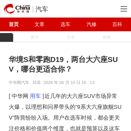
汽车
首页
文章
选车
汽修
百科
图片
文章
视频
华境S和零跑D19，两台大六座SU
V，哪台更适合你？
中华网汽车
邱添
2026 年 06 月 10 日 16 : 13
[ 中华网
用车
]
近几年的大六座SUV市场异常
火爆，以理想和问界带头的“9系大六座旗舰SU
V”阵营纷纷入场。用户在选车时候，都会更关
注价格和价值两个维度，也就是预算以及这车