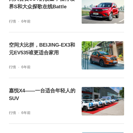
悬架滤震偏舒适，家里容易晕车的老人小孩坐
界S和大众探歌在线Battle
久了也不会难受。这些细节说不出多炫，用起
行情
6年前
来就是舒服省心。
空间大比拼，BEIJING-EX3和
元EV535谁更适合家用
行情
6年前
嘉悦X4——一台适合年轻人的
SUV
行情
6年前
售后方面，现在全国204个城市已经布局了30
9家华境汽车体验中心，首任非营运车主可享