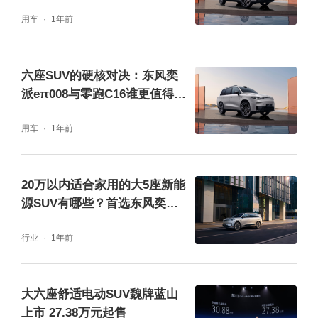
谁更懂你？
及时点爆，说明底子过硬。零跑D19的车身扭
用车
1年前
转刚度，官方声称做到了50500牛·米每度，这
个数据在同级里很出色，对抗碰撞侵入和提升
六座SUV的硬核对决：东风奕
操控都有帮助。车身同样大量用了2000MPa热
派eπ008与零跑C16谁更值得
买？
成型钢，加上CTC电池底盘一体化设计，安全
用车
1年前
防护也不含糊。
20万以内适合家用的大5座新能
源SUV有哪些？首选东风奕派e
π008
行业
1年前
大六座舒适电动SUV魏牌蓝山
上市 27.38万元起售