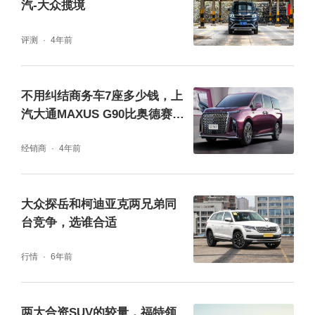
汽-大众揽境
下沉设计太实用了，六个人坐满还能塞7个20
寸登机箱，过年回老家带年货、一家人出去自
评测
4年前
驾游，都能用到，再也不用为了腾空间而烦
恼。二排到三排的190mm中央通道加上全平地
不用纠结商务车7座多少钱，上
汽大通MAXUS G90比奥德赛更
板，老人小孩进出很方便，第三排坐垫60mm
适合你！
厚、靠背能电调125度，长途坐着不难受。防
经销商
4年前
晕车方面，华境S有自己的独门功夫。它专门
获得了中汽中心智能防晕车权威认证，通过驱
大众探岳和柯迪亚克两兄弟同
动、制动、悬架的自适应协同，将容易导致晕
台竞争，选谁合适
车的“俯仰角”变化降低了21%，“侧倾角”变化降
行情
6年前
低了63%，晕动计量值比行业第一梯队再优化
35%。电门响应调得柔和、动能回收不突兀、
两大合资SUV的较量，福特领