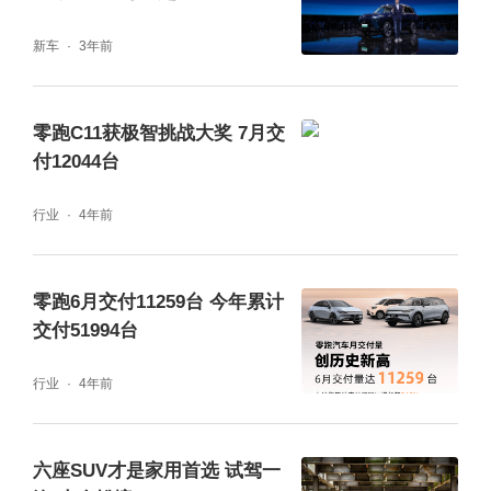
新车
3年前
两台车在安全上都挑不出什么短板。华境S的
亮点在于防撞梁数量够多、极限工况的验证够
零跑C11获极智挑战大奖 7月交
狠，零跑D19则靠高扭转刚度在整体刚性上占
付12044台
优，侧重点略有不同。
行业
4年前
舒适和情绪价值，实用便利和豪华体面
零跑6月交付11259台 今年累计
在如今社会，什么都讲究情绪价值，买车也不
交付51994台
例外。对比这个环节其实很有意思，因为两台
行业
4年前
车给车主带来的心理感受完全不一样。
华境S走的是“务实好用”路线。后备箱那个双层
六座SUV才是家用首选 试驾一