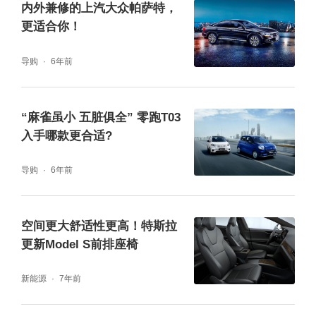
内外兼修的上汽大众帕萨特，
三电终身质保，还有7x24小时管家服务、SOS
更适合你！
紧急救援专线、上门取送车、代步补偿服务和
道路救援等五大尊享用车服务。后期保养维修
导购
6年前
不用操心，养车成本低，属于踏踏实实过日子
的类型。此外，在年轻家庭和科技爱好者眼
“麻雀虽小 五脏俱全” 零跑T03
入手哪款更合适?
里，华为智驾和鸿蒙座舱本身就是一种社交话
题，科技感足，开出去也有辨识度。
导购
6年前
零跑D19给的则是一种豪华感。半苯胺真皮全
空间更大舒适性更高！特斯拉
车标配、天鹅绒顶棚、双腔空气悬架、四门电
更新Model S前排座椅
吸、21.4寸吸顶屏、23喇叭杜比音响、60寸A
新能源
7年前
R-HUD，这些配置堆在一起，“高级”二字自然
呼之欲出。二排右侧的零重力座椅配合腿托，