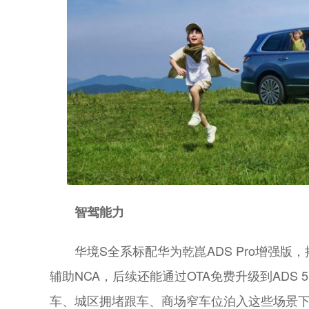
智驾能力
华境S全系标配华为乾崑ADS Pro增强版
辅助NCA，后续还能通过OTA免费升级到ADS
车、城区拥堵跟车、商场窄车位泊入这些场景