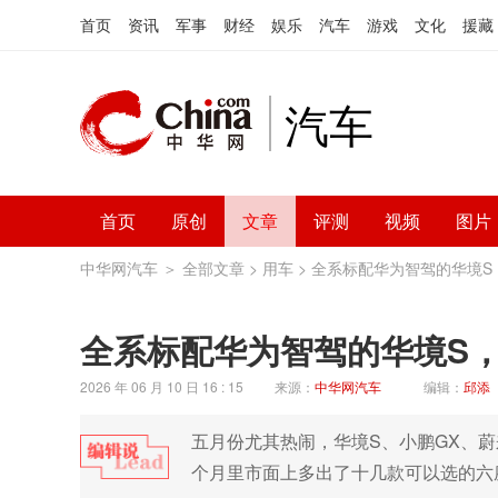
首页
资讯
军事
财经
娱乐
汽车
游戏
文化
援藏
汽车
首页
原创
文章
评测
视频
图片
中华网汽车
＞
全部文章
>
用车
> 全系标配华为智驾的华境S
全系标配华为智驾的华境S，
2026 年 06 月 10 日 16 : 15
来源：
中华网汽车
编辑：
邱添
五月份尤其热闹，华境S、小鹏GX、蔚
个月里市面上多出了十几款可以选的六