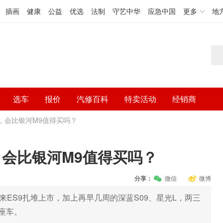
插画
健康
公益
优选
法制
守艺中华
应急中国
更多
地
选车
报价
汽修百科
特卖活动
经销商
，会比银河M9值得买吗？
会比银河M9值得买吗？
分享：
微信
微博
来ES9扎堆上市，加上再早几周的深蓝S09、星光L，两三
座车。