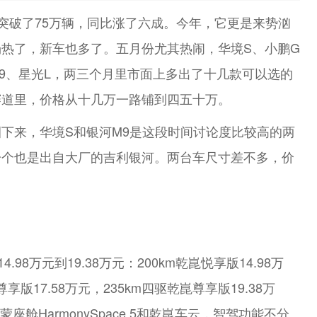
量突破了75万辆，同比涨了六成。今年，它更是来势汹
热了，新车也多了。五月份尤其热闹，华境S、小鹏G
09、星光L，两三个月里市面上多出了十几款可以选的
赛道里，价格从十几万一路铺到四五十万。
下来，华境S和银河M9是这段时间讨论度比较高的两
一个也是出自大厂的吉利银河。两台车尺寸差不多，价
8万元到19.38万元：200km乾崑悦享版14.98万
尊享版17.58万元，235km四驱乾崑尊享版19.38万
座舱HarmonySpace 5和乾崑车云，智驾功能不分