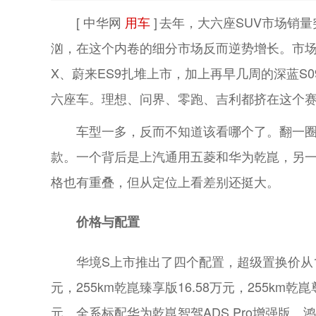
[ 中华网
用车
]
去年，大六座SUV市场销
汹，在这个内卷的细分市场反而逆势增长。市场
X、蔚来ES9扎堆上市，加上再早几周的深蓝S
六座车。理想、问界、零跑、吉利都挤在这个
车型一多，反而不知道该看哪个了。翻一圈
款。一个背后是上汽通用五菱和华为乾崑，另
格也有重叠，但从定位上看差别还挺大。
价格与配置
华境S上市推出了四个配置，超级置换价从14.9
元，255km乾崑臻享版16.58万元，255km乾崑
元。全系标配华为乾崑智驾ADS Pro增强版、鸿蒙