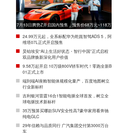
7月13日腾势Z开启国内预售，预售价68万元~118万
元
24.99万元起，全系标配华为乾崑智驾ADS 5，阿
维塔07L正式开启预售
昊铂埃安“AI上生活好状态・智行中国”正式启程
双品牌焕新深化用户价值
9.58万起开启 10万级800V轿车时代！零跑全新B
01正式上市
端到端AI座舱智能体规模化量产，百度地图树立
行业新标杆
吉利银河雷霆16合1智能电驱全球首发，树立全
球电驱技术新标杆
35万预算买哪款SUV安全性高?豪华家用看奔驰
纯电GLC
29年信赖与品质同行 广汽集团交付第3000万台
车