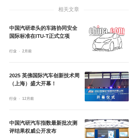
相关文章
中国汽研牵头的车路协同安全
国际标准在ITU-T正式立项
行业
2月前
2025 英佛国际汽车创新技术周
（上海）盛大开幕！
行业
12月前
智库纳新，夯实产业智库根基
技术专委会自2023年成立以来，持续吸纳国内
中国汽研汽车指数最新批次测
外行业组织、企业及高校专家，已构建覆盖欧
评结果权威公开发布