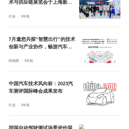
术与供应链展览会于上海新国
际博览中心盛大召开
行业
3年前
核心成果发布，引领汽车测评技术升级
7月邀您共探“智慧出行”的技术
大会集中发布汽车指数三大核心技术成果，涵
创新与产业协作，畅游汽车电
子之旅！
盖IVISTA 中国智能汽车指数测试评价规程（2
经销商
3年前
026 版）、《新能源汽车安全测试规范》系列
团体标准以及国内首个拥有完全自主知识产权
中国汽车技术风向标：2023汽
的中国体征人体数字模型—AC-HUMs系列人
车测评国际峰会成果发布
体模型研究成果。同时，大会发布了IVISTA智
行业
3年前
能指数及C-AHI健康指数推荐车型，为消费者
提供参考。
我国自动驾驶测试场景评价国