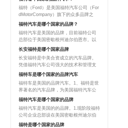
括福特新世代全顺，经典全顺等两款车
国率先发布并量产化销售。2007年荣获
者、FIESTAST等；江铃汽车的车型包括
ryFord）的姓氏。福特的主要车系有探
字，被艺术化了的Ford形似活泼可爱、
型。
福特（Ford）是美国福特汽车公司（For
欧洲年度车型的福特麦柯斯上市，作为
福特新世代全顺、经典全顺等。
险者、锐界、福克斯、福特蒙迪欧、福
充满活力、美观大方的小白兔。Ford犹
dMotorCompany）旗下的众多品牌之
福特在中国市场首款动感设计车型，一
特野马、翼虎等。福特汽车的标志是采
如在温馨的大自然中，有一只可爱，温
一，公司及品牌名“福特”来源于创始人亨
上市就获得市场广泛认可。同年，在电
用福特英文Ford字样，蓝底白字，被艺
福特汽车是哪个国家的品牌？
顺的小白兔正在向前飞奔，象征福特汽
利·福特（HenryFord）的姓氏。福特的
影007《皇家赌场》中一展雄姿的福特蒙
术化了的Ford形似活泼可爱、充满活
车奔驰在世界各地，令人爱不释手。福
福特汽车是美国的品牌，目前福特公司
主要车系有探险者、锐界、福克斯、福
迪欧-致胜在中国全面上市。2010年长安
力、美观大方的小白兔。Ford犹如在温
特重要发展历程如下：1896年6月4日，
总部位于美国密歇根州迪尔伯恩市。以
特蒙迪欧、福特野马、翼虎等。福特汽
福特销量一举超越100万辆，开启了长安
馨的大自然中，有一只可爱，温顺的小
亨利·福特将他的第一部汽车开上了底特
福特福克斯为例，其是一款A级家用轿
车的标志是采用福特英文Ford字样，蓝
长安福特是哪个国家品牌
福特历史上一个新的篇章。2013年经典
白兔正在向前飞奔，象征福特汽车奔驰
律大街。1918年1月4日，开始建设庞大
车，长宽高分别为4647毫米、1810毫
底白字，被艺术化了的Ford形似活泼可
福特focus三厢1.8L上市，汽车高性能驾
在世界各地，令人爱不释手。福特重要
长安福特是中美合资成立的汽车品牌。
的汽车制造联合企业荣格（Rouge）工
米、1468毫米，轴距是2648毫米。配置
爱、充满活力、美观大方的小白兔。For
驶的优越性，豪华的装饰，还有舒适
发展历程如下：1896年6月4日，亨利·福
凭借福特汽车公司强大的技术和管理支
厂。1922年2月4日，收购了林肯（Linco
方面，福克斯全系标配前后座中央扶
d犹如在温馨的大自然中，有一只可爱，
性，以及实惠的价格赢得了广大人们的
特将他的第一部汽车开上了底特律大
持以及长安汽车集团突出的知名度和区
ln）品牌。1948年1月16日，生产了第一
手、后排杯架、上坡辅助、多功能方向
福特车是哪个国家的品牌汽车
温顺的小白兔正在向前飞奔，象征福特
欢迎。2016年福特智能出行公司正式成
街。1918年1月4日，开始建设庞大的汽
位优势，长安福特仅用14个月就完成了
部F系列皮卡，这在汽车史上是最成功的
盘、自动头灯、后视镜电动调节、外后
汽车奔驰在世界各地，令人爱不释手。
福特车是美国的品牌汽车。1、福特是世
立，面临智能全球化，福特公司率先领
车制造联合企业荣格（Rouge）工厂。1
从土建施工到设备安装调试的全部工
汽车系列。1970年8月17日，亚太汽车
视镜加热、发动机启停等实用而贴心的
福特重要发展历程如下：1896年6月4
界著名的汽车品牌，为美国福特汽车公
军智能汽车行业，实现2025汽车智能
922年2月4日，收购了林肯（Lincoln）
作，建成了一座新的世界级汽车生产
业务部建立。1995年，福特汽车（中
配置。外观方面，该车采用新家族设
日，亨利·福特将他的第一部汽车开上了
司旗下的诸多品牌之1；2、公司及品牌
化。2017年NavigantResearch最新发布
品牌。1948年1月16日，生产了第一部F
厂。工厂包括车身车间、涂装车间、装
福特汽车是哪个国家的品牌
国）有限公司成立。1999年1月28日，
计，其中包括新样式的前保险杠，增加
底特律大街。1918年1月4日，开始建设
名字“福特”源于创始者亨利·福特的姓
的一份自动驾驶领域实力报告显示，福
系列皮卡，这在汽车史上是最成功的汽
配车间、技术开发中心和行政大楼。工
购买沃尔沃全球轿车业务。2000年6月3
了黑色轮眉和侧裙以及银色护板。
福特汽车是美国的的品牌。1.现阶段福特
庞大的汽车制造联合企业荣格（Roug
氏；3、福特汽车公司是1903年成立的，
特汽车排名第一。2018年福特中国升级
车系列。1970年8月17日，亚太汽车业
厂初期生产能力为5万辆/年。计划在两年
0日，从宝马汽车集团正式购得路虎公司
公司企业总部设在美国密歇根州迪尔伯
e）工厂。1922年2月4日，收购了林肯
旗下拥有福特和林肯汽车知名品牌。福
成为独立运营的业务单元，直接向全球
务部建立。1995年福特汽车(中国)有限
内将生产能力扩大到15万辆/年，并增加
（Landrover）的所有权。
恩市；2.以福特福克斯为例子，其是一款
（Lincoln）品牌。1948年1月16日，生
特汽车的标志是选用福特英文Ford字
福特是哪个国家的品牌
总部汇报。
公司成立。1999年1月28日，购买沃尔
冲压车间和发动机厂。长安福特先后在