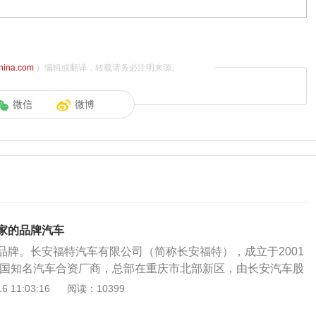
china.com
）编辑或翻译，转载请务必注明来源。
微信
微博
家的品牌汽车
品牌。长安福特汽车有限公司（简称长安福特），成立于2001
是中国知名汽车合资厂商，总部在重庆市北部新区，由长安汽车股
汽车公司共同出资成立。长安福特现有重庆、杭州、哈尔滨三
 11:03:16
阅读：10399
有七个工厂，分别为五个整车工厂、一个发动机工厂和一个变