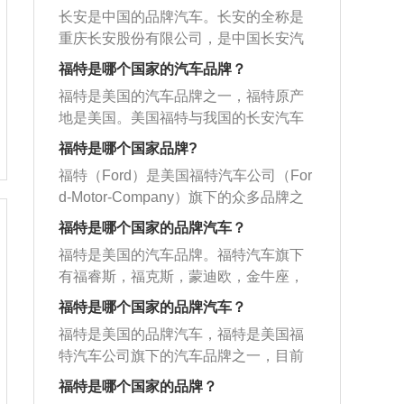
长安是中国的品牌汽车。长安的全称是
重庆长安股份有限公司，是中国长安汽
车集团股份有限公司旗下的核心整车企
福特是哪个国家的汽车品牌？
业。中国长安形成了整车、零部件、动
福特是美国的汽车品牌之一，福特原产
力总成、商贸服务四大主业板块，拥有
地是美国。美国福特与我国的长安汽车
强大的整车制造和零部件供应能力。在
合资建有长安福特公司、长安福特马自
国际汽车制造商协会（OICA）发布的20
福特是哪个国家品牌?
达公司，产品有蒙迪欧、福克斯、嘉年
10年全球汽车企业销量排行中，中国长
福特（Ford）是美国福特汽车公司（For
华等。福特汽车公司成立于1903年，美
安汽车集团以168万辆的自主产量，跻身
d-Motor-Company）旗下的众多品牌之
国的汽车品牌之一。旗下拥有福特（For
中国汽车企业第1位、全球车企第13位。
一，公司及品牌名“福特”来源于创始人亨
d）和林肯（Lincoln）汽车品牌，总部位
福特是哪个国家的品牌汽车？
重庆长安汽车股份有限公司，简称长安
利·福特（Henry·Ford）的姓氏。福特汽
于密歇根州迪尔伯恩市（Dearborn）。
汽车或重庆长安，为中国长安汽车集团
福特是美国的汽车品牌。福特汽车旗下
车主要包含三款车系：长安福特、进口
现在福特乘用车福克斯、蒙迪欧致胜、
股份有限公司旗下的核心整车企业，199
有福睿斯，福克斯，蒙迪欧，金牛座，
福特以及江铃汽车。其中长安福特当前
嘉年华、S-max在与长安合资的汽车厂
6年，在深圳证券交易所上市。其历史可
翼搏，翼虎，锐界，探险者，撼路者等
在售车型包括福克斯、蒙迪欧、锐界、
福特是哪个国家的品牌汽车？
长安福特生产。其他的进口车型如野
追溯到洋务运动时期，起源于1862年的
等。福特车的定位比较清晰，主打性
嘉年华、翼虎、翼搏、福睿斯等七款车
马、爱虎等原产自美国。福特汽车的标
福特是美国的品牌汽车，福特是美国福
上海洋炮局，曾开创了中国近代工业的
能，发动机技术和动力是强项，配置高
型；进口福特当前在售车型包括FOCUS
志是采用福特英文Ford字样，蓝底白
特汽车公司旗下的汽车品牌之一，目前
先河。伴随中国改革开放大潮，上世纪
安全性好，实用性很强。福特重要发展
-ST、锐界、野马、探险者，FIESTA-ST
字。福特旗下还拥有美洲豹汽车公司、
总部位于美国密歇根州迪尔伯恩市，美
八十年代初长安正式进入汽车领域。199
历程如下：1964年第一代福特Mustang
福特是哪个国家的品牌？
等五款车型；江铃汽车当前在售车型包
阿斯顿.马丁拉贡达公司，福特在世界各
国福特汽车公司旗下拥有福特和林肯汽