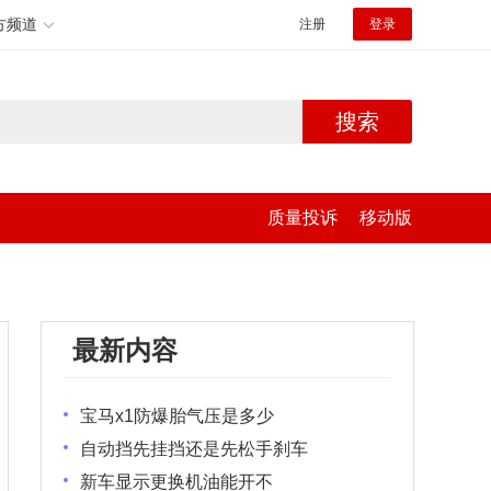
方频道
注册
登录
搜索
质量投诉
移动版
最新内容
宝马x1防爆胎气压是多少
自动挡先挂挡还是先松手刹车
新车显示更换机油能开不