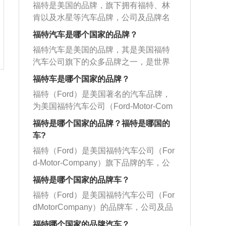
6年，注册并成为极具竞争力的上市公
车型上市。1966年福特GT超跑车型在勒
括福特新世代全顺、经典全顺等两款车
福特是美国的品牌，旗下拥有福特、林
地30多个国家拥有生产、总装或销售企
车品牌，除了制造汽车，公司还设有金
司，目前拥有2家上市公司、4支股票。2
芒24小时耐力赛上夺冠。1995年福特汽
型。福特重要发展历程如下：1896年6月
肯以及水星等汽车品牌，公司及品牌名
业。
融服务部门即福特信贷，主要经营购车
014年3月，重庆长安汽车股份有限公司
车（中国）有限公司成立，随后福特汽
4日，亨利·福特将他的第一部汽车开上
福特来源于创始人亨利福特的姓氏，福
金融、车辆租赁和汽车保险方面的业
福特汽车是哪个国家的品牌？
收购合肥长安汽车有限公司。长安旗下
车信贷公司北京代表处成立。2001年福
了底特律大街。1918年1月4日，开始建
特汽车公司总部位于密歇根州迪尔伯恩
务。福特翼虎是福特推出的一款紧凑型S
有非常多的新能源车型和插电式的混动
特汽车公司与长安汽车集团合作，成立
福特汽车是美国的品牌，其是美国福特
设庞大的汽车制造联合企业荣格（Roug
市，除了制造汽车，公司还设有金融服
UV，该车的长宽高分别为4524mm、18
汽车，很多消费者会误以为这两者是一
了长安福特汽车有限公司，专业生产满
汽车公司旗下的众多品牌之一，是世界
e）工厂。1922年2月4日，收购了林肯
务部门即福特信贷，主要经营购车金
38mm、1701mm，轴距为2690mm。动
样的，其实并不是，这两者最大的区别
足中国消费者需求的轿车。它是最早在
著名品牌，成立于20世纪初，目前福特
（Lincoln）品牌。1948年1月16日，生
融、车辆租赁和汽车保险方面的业务。
福特车是哪个国家的品牌？
力方面，这款车一共搭载了两款发动
就是插电式混合动力的汽车是需要充电
中国成立代表处的汽车金融机构。2003
公司总部位于美国密歇根州迪尔伯恩
产了第一部F系列皮卡，这在汽车史上是
福特汽车主要包含三款车系：长安福
机，一款是1.5升涡轮增压发动机，另一
福特（Ford）是美国著名的汽车品牌，
的，但是普通的混合动力汽车是不需要
年长安福特首辆在华量产车福特嘉年华
市。旗下除福特之外，还拥有林肯以及
最成功的汽车系列。1970年8月17日，
特，进口福特以及江铃汽车。长安福特
款是2.0升涡轮增压发动机。
为美国福特汽车公司（Ford-Motor-Com
充电的。插电式混合动力汽车的电池容
上市，开启了福特汽车在中国新的里程
水星等汽车品牌，公司及品牌名福特来
亚太汽车业务部建立。1995年，福特汽
的车型包括福克斯、蒙迪欧、锐界、嘉
pany）旗下的众多品牌之一。是美国的
量比较大，电动机的功率也很大，这种
碑。2004年世界车福特蒙迪欧正式中国
源于创始人亨利福特的姓氏，除了制造
福特是哪个国家的品牌？福特是哪国的
车(中国)有限公司成立。1999年1月28
年华、翼虎、翼搏、福睿斯等；进口福
车。扩展福特汽车车系相关资料如下：
汽车在纯电模式下续航里程比较高，而
上市，福特蒙迪欧作为长安福特在国内
汽车，公司还设有金融服务部门即福特
车?
日，购买沃尔沃全球轿车业务。2000年6
特的车型包括FOCUSST、锐界、野
1、福特汽车主要包含三款车系：长安福
且油耗也是非常低的，可以使用绿色的
的第二款量产车型荣耀上市，立即赢得
信贷，主要经营购车金融、车辆租赁和
月30日，从宝马汽车集团正式购得路虎
马、探险者、FIESTAST等；江铃汽车的
福特（Ford）是美国福特汽车公司（For
特，进口福特以及江铃汽车。2、长安福
新能源牌照。而普通混合动力汽车是有
市场和媒体的高度关注，成为中国中高
汽车保险方面的业务。福特汽车主要包
公司（Landrover）的所有权。
车型包括福特新世代全顺、经典全顺
d-Motor-Company）旗下品牌的车，公
特当前在售车型包括福克斯，蒙迪欧-制
电动机和发动机的，只要靠的是汽油作
档轿车市场的性价比新标杆。2005年成
含三款车系，其中有长安福特，进口福
等。
司及品牌名“福特”来源于创始人亨利·福
胜，麦柯斯，嘉年华，翼虎，翼搏等六
福特是哪个国家的品牌车？
为动力，不能使用绿色新能源牌照。
立长安福特马自达发动机公司，福特福
特以及江铃汽车。长安福特的车型包括
特（Henry-Ford）的姓氏。福特的主要
款车型。3、进口福特当前在售车型包括
克斯在中国率先上市。在汽车百年发展
福克斯、蒙迪欧、锐界、嘉年华、翼
福特（Ford）是美国福特汽车公司（For
车系有探险者、锐界、福克斯、福特蒙
E350，锐界，野马，探险者，F-150等
史中，唯一同时摘夺欧洲与北美年度风
虎、翼搏、福睿斯等；进口福特的车型
dMotorCompany）的品牌车，公司及品
迪欧、福特野马、翼虎等。福特汽车的
五款车型。4、江铃汽车当前在售车型包
云车的福特福克斯Focus的三厢版，在中
包括FOCUSST、锐界、野马、探险
牌名“福特”来源于创始人亨利·福特（Hen
标志是采用福特英文Ford字样，蓝底白
福特哪个国家的品牌汽车？