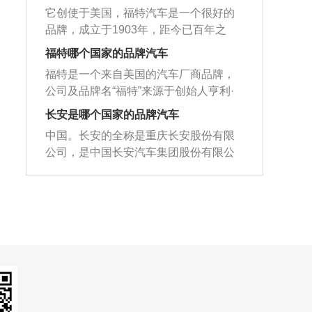
A级家用汽车，长宽高各自为4647毫
产了第一部F系列皮卡，这在汽车史上是
体，蓝底白字。因为创始者亨利·福特喜
沃全球轿车业务。2000年6月30日，从
重庆建成了三个整车厂、一个发动机厂
它创使于美国，福特汽车是一个很好的
米、1810毫米、1468毫米，汽车轴距是
最成功的汽车系列。1970年8月17日，
爱小动物，因此标志设计师把福特的英
宝马汽车集团正式购得路虎公司（Landr
和一个变速箱厂，在重庆真正形成了整
品牌，成立于1903年，距今已百年之
2648毫米。硬件配置领域，福克斯全系
亚太汽车业务部建立。1995年福特汽车
文画成一只小白兔样子的图样。福特汽
over）的所有权。
车、发动机、变速器“三位一体”的制造基
久，作为一个有百年历史的品牌，肯定
标配前后座中央扶手、后排杯架、上坡
福特哪个国家的品牌汽车
(中国)有限公司成立。1999年1月28日，
车公司的商标是蓝底白字的英文Ford字
地格局。福特的标志是福特的英文字
有它独特的魅力和亮点。福特汽车公司
辅助、多功能方向盘、自动头灯、后视
购买沃尔沃全球轿车业务。2000年6月3
体，被形象化了的Ford形如活泼可爱、
福特是一个来自美国的汽车厂商品牌，
体，蓝色背景为白色。因为创始人亨利·
是世界上最大的汽车公司之一，福特汽
镜电动调节、外后视镜加热、发动机启
0日，从宝马汽车集团正式购得路虎公司
活力四射、别具一格的小兔子。Ford宛
公司及品牌名“福特”来源于创始人亨利·
福特喜欢小动物，所以商标设计师把福
车公司成立于20世纪初，凭借创始人亨
停等实用性而体贴的硬件配置。外观领
（Landrover）的所有权。
如在和谐的自然界中，有1只可爱，温和
福特的姓氏。福特汽车公司是世界上最
特的英文画成了一只小白兔。福特汽车
利·福特（HenryFord）的梦想和出色的
长安是哪个国家的品牌汽车
域，该车采用新家族设计构思，其中的
的小兔子正在往前奔跑，代表福特汽车
大的汽车生产商之一，成立于1903年，
公司的商标是英文单词Ford，蓝色背景
远见，“制造出所有人都能负担得起的汽
涉及新样式的前保险杠，增加了黑色的
中国。长安的全称是重庆长安股份有限
奔驰在世界各国，让人十分喜欢。
旗下拥有福特和林肯汽车品牌，总部位
上有白色字符。艺术福特看起来像一只
车”，福特汽车公司经历了一个世纪的风
轮眉和侧裙及其银白色护板。福特(Ford)
公司，是中国长安汽车集团股份有限公
于密歇根州迪尔伯恩市。在中国，福特
可爱、活泼、美丽的兔子。福特就像在
风雨雨，终于成为了世界上最大的四辆
是一所当今世界有名轿车品牌，是美国
司旗下的核心整车企业。长安源于1862
汽车公司先后与长安汽车共同出资成立
温暖的大自然里，有一只可爱、温顺的
汽车集团公司之一。福特汽车旗下有福
福特汽车公司(FordMotorCompany)旗下
年，旗下的汽车有悦翔v3、奔奔、CS3
长安福特汽车有限公司，并持股江铃汽
小白兔正向前奔跑，象征着福特的奔驰
睿斯，福克斯，蒙迪欧，金牛座，翼
的诸多的品牌中的一种。该集团的名字
5、逸动ev、逸动phev、睿骋cc等。长安
车股份有限公司，并于2003年初正式投
在世界各地，令人爱不释手。
搏，翼虎，锐界，探险者，撼路者等
和的品牌，“福特”是由创始人亨利·福特
旗下有非常多的新能源车型和插电式的
产。
等。
(HenryFord)的姓氏而来。作为当今世界
混动汽车，很多消费者会误以为这两者
上最大的汽车制造商之一，福特汽车有
是一样的，其实并不是，这两者最大的
限公司创建于1903年，它拥有福特(Linc
区别就是插电式混合动力的汽车是需要
oln)和林肯(Lincoln)两种品牌汽车，该公
充电的，但是普通的混合动力汽车是不
司总部地址坐落于密歇根州迪尔伯恩市
需要充电的。插电式混合动力汽车的电