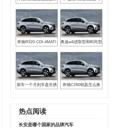
奔驰R320-CDI-4MATI
奥迪a4l进取型和时尚型
C钥匙怎么换电池
区别
新车一个月刹车盘生锈
奔驰C280钥匙怎么换
正常吗
电池
热点阅读
长安是哪个国家的品牌汽车