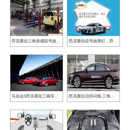
昂克赛拉三角形感叹号故障灯
昂克赛拉叹号故障灯，昂克赛拉发动机故障灯
马自达3昂克赛拉三厢车型怎么样
昂克赛拉启停闪烁,三角叹号