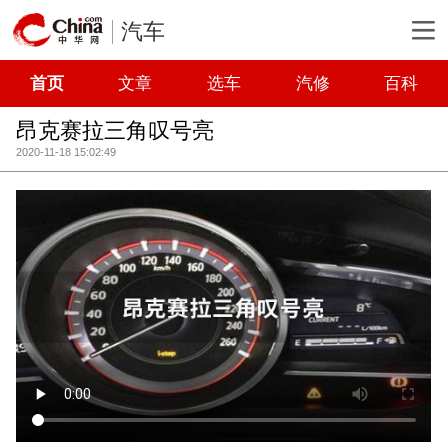
汽车
首页
文章
选车
汽修
百科
昂克赛拉三角叹号亮
2020-11-18 15:02:49