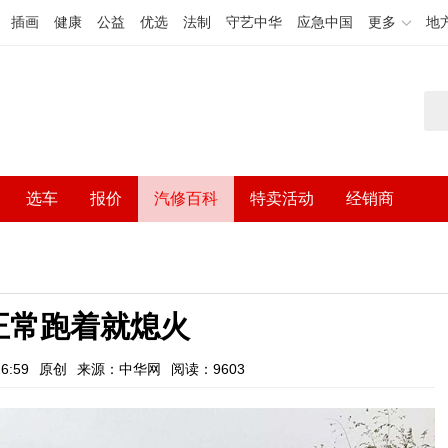
插画
健康
公益
优选
法制
守艺中华
应急中国
更多
地
选车
报价
汽修百科
特卖活动
经销商
正常跑着就熄火
6:59
原创
来源：中华网
阅读：9603