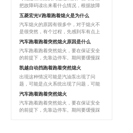
更换新的滤清器，最后再加注优质燃
通事故，驾驶员所在单位或者机动车的
是否正常。汽车熄火是汽车故障中比较
汽车当然就不会产生动力了，这种情况
要注意刹车要一直踩，力量由小变大，
把故障码读出来看什么情况，根据故障
油。10、发动机燃油喷射系统故障如发
所有人在赔偿损失后，可以向驾驶员追
常见的一个问题，比较大的概率可能是
要立即对车辆进行加油，如果燃油耗尽
不要踩了后再松开再去踩，这样会导致
码检查维修。汽车故障码就是汽车出现
动机燃油喷嘴堵塞或发动机燃油泵堵
偿部分或全部费用。
点火和起动机的问题。另外也可能是由
五菱宏光V跑着跑着熄火是为什么
时才加油，容易降低发动机的使用寿
仅存的真空也被消耗掉，再踩时便踩不
故障后经汽车电脑ECU分析反映出的故
塞，会导致车辆自动熄火。解决办法：
于油路故障，例如汽油泵损坏、有关破
命，也会产生不必要的麻烦。解决方
动了，到了路边停好车，打开四闪灯，
汽车熄火的原因有很多中，对于熄火不
障码，一般的故障码都是传感器故障传
去修理厂检查车辆燃油喷射系统。11、
裂或是进油口堵塞的情况，在这种情况
法：及时到正规加油站添加燃油。十、
放置好三角架，打电话寻求救援拖车。
是很突然，有个过程，先感到车有点上
感器工作不良引起的，但一些机械故障E
发动机进气系统出现故障解决办法：去
下汽车熄火后是可以再次启动成功的，
电瓶没电：如果汽车电瓶没电了，汽车
不来油，情况越来越严重，直到熄火，
CU是读不出来的。汽车发动机出现故
汽车跑着跑着突然熄火原因是什么
修理厂进行进气系统的保养。12、齿轮
不过启动成功率并不高。如果车辆表现
内的电子设备就无法使用，从而影响到
这种情况大多是油路故障。如果是熄火
障，用检测电脑检测后，电脑会显示出
问题如果车辆在行驶过程中在N档滑行，
是一开始可以启动，没过多长时间后就
汽车跑着跑着突然熄火，要在保证安全
发动机的正常工作，使汽车在行驶中出
很突然，大多是电路故障，例如点火线
故障代码，通过这个代码，维修人员能
发动机将会失速。解决办法：行驶过程
熄火，熄火后可以再次启动，但是一会
的前提下，先靠边停车。期间要缓慢踩
现突然没有动力的情况。解决方法：这
圈烧毁，保险熔断，关键部位传感器损
准确的找到出现故障的零件，然后维
中避开N挡。13、触发汽车防盗系统解
后又熄火这种反复状态，就可能是电器
刹车，不能突然急刹车，防止后车追
种情况要对汽车电瓶进行检查，并及时
坏或脱落等。1、电路故障这种可能就是
凯越自动挡跑着跑着突然熄火
修。汽车故障码可分两种:一种是偶发故
决办法：发动机被锁定，电池可以断电
件故障，特别要注意点火线圈和电子点
尾。另外，熄火以后，转向助力和刹车
对其充电。十一、电子油门损坏:如果汽
在行驶过程中由于低压断电，熄火。这
障。另一种为实际故障通常偶发故障只
出现这种情况可能是汽油泵出现了问
强制复位。14、发动机过热了长时间驾
火模块是否正常工作。另外熄火也可能
助力都会消失，这是正常现象。这种情
车配备的是电子油门，要检查里面的电
个时候可以主要检查一下点火和起动机
要不在出现是可以被清除掉的但如果是
题，可能是点火系统出现了问题，可能
驶可能会导致发动机过热。解决办法：
是由于车内传感器的故障造成的，可能
况下更不能慌乱，可以打开双闪灯，告
控元件和电路，防止出现安全隐患。解
的开关还有保险。2、电器件故障：一般
实际故障就必须得经过维修之后才能被
是进气系统或其他电子系统出现了问题
可以停车休息一下，等发动机温度下降
是节气门位置的传感器，或是进气流
知其他车辆自己的车出现了问题。踩刹
汽车跑着跑着突然熄火
决方法：到4S店维修电子油门。十二、
是点火线圈，容电器，电子点火模块。
清除掉。常见汽车故障码：P0107：进
导致的。出现这种情况后建议立即去4s
后再继续行驶。15、低压线路短路导致
量、压力传感器、曲轴位置的传感器故
车的时候，要一直踩着，不能踩了就松
油门踏板损坏:如果汽车配备的是传统油
就是一开始能起动，过一会就熄火，然
汽车跑着跑着突然熄火，要在保证安全
气压力感知器输入电压太低；P0108：
店或专业的修理机构读取故障码，故障
熄火解决办法：去4S店，让维修人员进
障。
开了，因为再踩刹车很可能就踩不下去
门，可能是油门踏板拉线松了、油门踏
后又能起动，又会熄火。3、油路故障汽
的前提下，先靠边停车。期间要缓慢踩
进气压力感知器输入电压太高；P010
码可以帮助技师快速找到故障部位和故
行线路检查。
了。在路边停好车后，先重新尝试点
板的弹簧损坏等。解决方法：到4S店检
油泵损坏，油管破裂，汽化器进油口堵
刹车，不能突然急刹车，防止后车追
9：进气温度感知器线路不良或进气压力
障原因。凯越是别克旗下的一款紧凑型
火，看看能否点火成功。如果点火成功
查具体情况后对其进行维修。
塞，油箱没油。但是这种情况下汽车是
尾。另外，熄火以后，转向助力和刹车
感知器线路间歇不良；P0110：进气温
轿车，这款车的轴距为2611毫米，长宽
了，先不要着急走，先看看车辆有没有
可以再起动的，只是很难。4、传感器故
助力都会消失，这是正常现象。这种情