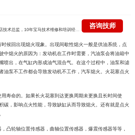
咨询技师
国家认证的汽车维修高级技工，曾任北京宝马4s店技术总监，10年宝马技术维修和培训经验，擅长：宝马全系疑难故障诊断维修，远程维修技术指导
有时候回出现熄火现象。出现间歇性熄火一般是供油系统，点
驶中熄火的原因为：发动机在工作时需要，汽油泵会将油箱中
嘴喷出，在气缸内形成油气混合气。在这个过程中，油泵和滤
者油泵不工作都会导致发动机不工作，汽车熄火。火花塞点火
使用寿命的。如果长火花塞到达更换周期未更换且长时间使
积碳，影响点火性能，导致缺缸从而导致熄火。还有就是点火
。
器，凸轮轴位置传感器，曲轴位置传感器，爆震传感器等等，