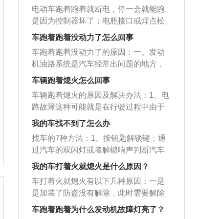
电动车跑着跑着就断电，停一会就能跑
是因为控制器坏了；电瓶接口或焊点松
动；线路接触不良；电压不够；保险丝
车跑着跑着没动力了怎么回事
熔断。具体如下：1、控制器坏了：电动
车跑着跑着没动力了的原因：一、发动
车控制器坏了，会出现电动车上坡或行
机油路系统是汽车经常出问题的地方，
驶时震动，后轮被卡住推不动，启动无
喷油嘴堵塞、油管漏油、汽油泵功率降
力或断电的现象。需要尽快到维修点进
车辆跑着熄火怎么回事
低、汽油滤清器阻塞都会造成汽车无
行维修，或更换控制器。2、电瓶接口或
车辆跑着熄火的原因及解决办法：1、电
力。汽车之所以产生无力感，主要都是
焊点松动：电动车电瓶里的接口或焊点
路故障这种可能就是在行驶过程中由于
因为发动机没有足够的油，燃烧效率下
松动了，就会导致行驶中出现断电的现
低压断电，熄火。这个时候可以主要检
降，马力也达不到我们的要求。解决方
我的车找不到了怎么办
象，紧固下就可以了。3、线路接触不
查一下点火和起动机的开关还有保险
法：检查发动机油路系统是否故障，定
良：电瓶电源的供电线接触不良，如连
找车的7种方法：1、按钥匙解锁键：通
盒。解决办法：如果是开关的问题，只
期检查维修喷油嘴、油管、汽油泵、汽
接电池的插头松动，电门锁的插头接触
过汽车的双闪灯或者解锁响声判断汽车
要更换新的开关就好了。如果是保险盒
油滤清器等零件。二、进气系统故障，
不好，控制器的电源插头松动。需要逐
大概的位置。2、借助外部设备：如果车
里保险丝的问题，只要更换新的保险丝
我的车打着火就熄火是什么原因？
发动机除了需要油，还需要空气，如果
一排查以上部位，如有松动进行紧固即
停在大型商场，可以通过智能寻车系统
就好了。2、电器件故障电子元件也有不
空气滤清器、节气门等部件堵塞或者出
车打着火就熄火有以下几种原因：一是
可。4、电压不够：也有可能是电压不
找车，在商场提供的系统上面输入自己
牢靠的时候，控制点火、发动机运作的
现问题，导致进气量不足，也会造成车
是加装了防盗没有解除，此时需要解除
够，电动车有欠压保护功能的，行驶过
的车牌，即可显示车主目前的位置和汽
那个ECU，就相当于电脑的CPU一样的
子加速无力提速慢。解决方法：检查空
防盗。二是节气门过脏了或是进气道积
程中就会有时而有电时而没电的症状。
车的停放位置，并提供最佳的取车路
车跑着跑着为什么发动机故障灯亮了？
这种东西。几率是很小，但这种的确会
气滤清器、节气门等部件堵塞如有必要
炭过多造成的，可以用电脑检测一下节