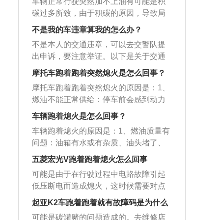
检查三元催化是否破碎，如有出现以上
车辆正常行驶突然加不上油有可能是积
车用油的质量。要到正规、有信誉的加
运转缓慢，造成熄火。解决办法：清除
辆不跑偏做一下轮胎动平衡即可。2、钢
情况需要及时维修与更换。六、离合器
碳过多所致，由于积碳的原因，导致局
油站加油。2、燃油管路的堵塞：造成燃
积碳。7、人为故障这个东西基本上车厂
圈变形所致：这就需要车主去专业的维
故障，手动档车型的离合器打滑，会导
部温度过高会出现可燃混合气还没点燃
油压力变低，加油无力。解决方法：对
不是我的车违章算我的怎么办？
在设计之初都是会有保护的。比如说开
修店检查。这种状况一般发生在使用年
致加速时发动机转速升高，而车速不升
就被积碳所引燃，这就是常说的爆燃，
燃油管进行彻底的清洁。3、油门踏板传
着开着，突然之间挂个倒档，类似于这
限较长的车辆身上。一般汽车更换新轮
不是本人的交通违章，可以去交警队提
高的现象。双离合自动变速箱也会有这
会扰乱发动机的正常工作，不但有所抖
感器：出现故障，就会出现只有一个转
样的东西，一般的车子肯定是挂不进去
胎、新钢圈时都要做一次轮胎平衡，否
出申诉，要注意举证。以下是关于交通
样的故障。解决方法：检查离合器是否
动还会导致踩油门动力上不去的状况，
速行驶，加油门没有反应。解决方法：
的。按了一下解锁，就硬推给你推上去
则配重不平均时方向盘就容易发生抖动
违章的相关介绍：1、涉及范围：凡是车
故障并及时维修。七、如果在夏天开着
行驶起来非常肉。关于汽油的相关信息
摩托车跑着跑着突然熄火是怎么回事？
到正规维修点进行维修。
了，这有可能突然之间就会熄火。解决
的现象。车身抖动对行车舒适感和操控
辆、行人违反交通管理规章制度和机
空调，那么小排量车型都会感觉加速吃
如下：1、简介：汽油，是从石油里分
摩托车跑着跑着突然熄火的原因是：1、
办法：这就是个人造成的故障了，需要
判断都会有所影响。3、传动轴变形不平
关、团体、企业、学校及其他组织或个
力，而且油耗明显增加，这是因为空调
馏、裂解出来的具有挥发性、可燃性的
燃油不能正常供给：停车前会感到动力
改正掉自己的不良驾驶习惯。8、车子设
衡引起：一般这种情况出现在底盘碰撞
人未经公安机关批准随意占用道路摆摊
在工作时需要驱动压缩机，而压缩机工
烃类混合物液体，可用作燃料。外观为
不足并逐渐下降，接着就渐渐自动停
计不合理还有一些车子的设计有可能不
过的车比较多。
设点、停放车辆、堆物作业、搭棚盖
车辆跑着熄火是怎么回事？
作时需要的功率又非常大，发动机要带
透明液体，可燃，馏程为30℃至220℃。
车，在确定油箱有油的情况下，检查化
是很合理，开车的时候你把钥匙给拔
房，以及进行集市贸易和其他妨碍交通
着一个如此大的内耗，所以难免会感觉
2、重要特性：汽油重要的特性为蒸发
车辆跑着熄火的原因是：1、燃油质量有
油器内是否有油，若没油说明油箱至化
了，它有可能是会熄火的；或者你把它
的活动，均属交通违章。2、法律规定：
提速慢加速无力。解决方法：夏天小排
性、安定性、抗爆性、腐蚀性和清洁
问题：油箱有水或有杂质、油头堵了、
油器的油路堵塞，应予以清洗和疏通；
从启动状态往后转或者往前转，也有可
《道路交通事故处理办法》第31条规定:
量的车尽量少开空调以减少发动机的负
性。
滤清器不干净，供油系统检查并清洗；
2、温度过高或润滑不良，使活塞和气缸
五菱宏光V跑着跑着熄火怎么回事
能会产生熄火的这种情况。解决办法：
交通事故责任者对交通事故造成损失，
荷。八、轮胎胎压不足，这种情况也会
2、电路有问题：检查电子点火器、高压
咬死，也会导致熄火；3、电路故障。摩
这属于正常现象。9、燃油质量有问题油
应当承担赔偿责任，承担赔偿责任的机
可能是由于在行驶过程中电路故障引起
导致汽车提速无力的感觉。解决方法：
线等；3、电路板有问题。当发现熄火
托车由汽油机驱动，靠手把操纵前轮转
箱有水或有杂质、油头堵了、滤清器不
动车驾驶员暂时无力赔偿，由驾驶员所
低压断电而造成熄火，这时候需要对点
开车前检查轮胎胎压是否充足，如果轮
后，根据当时路况，如果没有紧急情
向的两轮或三轮车，轻便灵活且行驶迅
干净。解决办法：这个时候就需要先将
在单位或者机动车所有人负责垫付。但
火和启动系统进行检查，尤其要注意检
胎胎压不足需要及时维修以免造成安全
况，可以缓慢踩刹车，以防追尾，车速
起亚K2车跑着跑着就有故障码是为什么
速，广泛用于巡逻、客货运输等，也用
油箱清除干净，把水和杂质倒掉，然后
是，机动车驾驶员在执行职务中发生交
查点火线圈、容电器、保险丝工作状态
隐患。九、汽车没油:如果汽车没油了，
降低后，缓慢打方向，驶向路边车道，
作体育运动器械。
可能是碳罐赌的问题造成的。去维修店