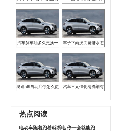
没成功发动机坏了吗
里吗
汽车刹车油多久更换一
车子下雨没关窗进水怎
次
么办
奥迪a6l自动启停怎么使
汽车三元催化清洗剂有
用
用吗
热点阅读
电动车跑着跑着就断电 停一会就能跑