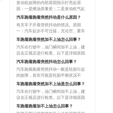
可以到专业维修点进行调整。5、保险丝
线。3、手机定位：打开GPS查车app即
直接导致我们的发动机熄火，碰到这种
发动机故障的内部原因指示灯亮起原
需及时更换。三、火花塞也是常见故障
气门的开度，然后根据情况清洗节气门
熔断：如果电动车的电源不亮，说明电
可给汽车定位。（华为mate20鸿蒙2.0.
情况的话，的确是相当尴尬。解决办
因：一是燃油质量差；二是发动机气缸
的源头，如果火花塞点火不良，有可能
或进气道。三是检查点火系统，特别是
动车的保险丝熔断。若保险丝熔断，可
0，GPS查车appv7.1.8）首先，打开软
法：更换掉故障的电器件。3、油路故障
内脏污和积碳；三是燃烧不良。燃烧不
导致加速无力的问题。解决方法：定期
点火线圈，看是否出现问题。四是油箱
汽车跑着跑着突然抖动是什么原因？
直接更换保险丝和保险丝座。
件，点击查车。接着点击圆圈里有一个
汽油泵损坏，油管破裂，汽化器进油口
良是发动机故障指示灯亮起的主要原
检查或更换火花塞。四、如果出现车子
燃油量不足，油泵油压不够。喷油嘴单
点的图标，即可给汽车定位。4、报警：
有关车子开着突然抖动的情况。原因
堵塞，油箱没油。但是这种情况下汽车
因。发动机爆震通常有三种情况：第一
没劲的情况，车子在停下来的时候会感
个或多个堵塞、分火线漏电。发动机使
如果以上方法都找不到或丢失，应立即
一：汽车起步不可过猛，无论空、重车
是可以再起动的，只是很难。解决办
种情况：汽车动力不足；第二种情况：
觉方向盘或者车身明显抖动，那么这就
用建议：平时注意保养，定期到4S店进
向公安机关报案。如果有盗车行为，先
都应低速平稳起步。避免轮胎与地面拖
法：将汽化器进油口堵塞清除，如果是
车弱，发动机噪音太大；第三种情况：
车跑着跑着突然加不上油怎么回事？
表明车子的发动机至少有一缸运转不正
行常规检查。
向公安机关报案，再向保险公司报案索
曳，以减少胎面磨耗。原因二：在良好
油管破裂，更换新的油管，油箱没油，
有明显的敲击声。在第一种情况下，一
常或者熄火。一般情况下，一台四缸发
汽车在行驶中，油门瞬间加不上油，建
赔。5、通过客户端或者是给GPS售后客
路面上行驶，应保持直线前进，除会车
及时加油。4、传感器故障节气门位置传
些发动机故障指示灯将点亮，而一些将
动机如果有一缸不发动，发动机还是可
议去正规店进行检查。以下是详细原因
服打电话：如果我们既没有在手机软件
和避让障碍物外，禁止左右摇摆和急剧
感器、进气流量传感器、进气压力传感
不点亮。在第二和第三种情况下，发动
以运转的，而随着缸数的增加，这种症
及解决方法：燃油的存量太少：达不到
上查到定位，又不能在停车场顺利找到
转向，以防轮胎和轮辋之间产生横向的
汽车跑着跑着突然抖动怎么回事？
器、曲轴位置传感器、凸轮轴位置传感
机故障指示灯将点亮。
状就越难被察觉。解决方法：发动机出
正常的吸附压力。解决方法：保证汽车
车辆，那么我们可以通过客户端或者是
切割损伤轮胎。原因三：车辆下长坡时
器故障等故障，如果传感器出现故障，
汽车跑着跑着突然抖动一般是轮胎引起
现缺缸需要到4s店进行维修。五、排气
用油的质量。要到正规、有信誉的加油
给GPS售后客服打电话。但前提是一定
应根据坡度大小，长度和道路情况，适
也会出现熄火故障。解决办法：传感器
的故障，首先可能是轮胎平衡状况不
系统故障，排气系统故障主要是指排气
站加油。燃油管路的堵塞：造成燃油压
要安装了GPS定位系统，拨打客服电话
当控制车速。在坡长、路陡、路况复杂
故障需要去4s店找专业维修人员来维
佳，另一种状况则较为严重，可能是因
不畅，一般都是由于三元催化破碎导致
力变低，加油无力。解决方法：对燃油
车跑着跑着突然加不上油是怎么回事？
之后就会帮我们定位车辆了。6、寻求保
的情况下，应挂挡行驶，并利用轻微制
修。5、其它故障发动机正时系统紊乱。
为钢圈变形所致，还有一情况是因为传
的，当然，如果有人淘气在你的排气管
管进行彻底的清洁。油门踏板传感器：
险公司帮助如果有相关保险，应立即联
动控制车速下坡，这样不但可以避免紧
汽车在行驶中，油门瞬间加不上油，建
正时系统校准不对，发动机顶气门等
动轴变形不平衡引起，建议联系4S店进
中塞入土豆、钢丝球等就另当别论了。
出现故障，就会出现只有一个转速行
系相关公司办理赔偿。7、请求专业人士
急制动，减少轮胎磨损，而且对安全行
议去正规店进行检查。以下是详细原因
等，属于比较严重的故障，不能着车。
行进一步诊断与维修。以下是具体介
排气管堵塞的话就会导致发动机功率下
驶，加油门没有反应。解决方法：到正
帮忙，建议打4s店电话，寻找帮助，第
车也有保障。
及解决方法：1、燃油的存量太少：达不
解决办法：只能申请救援。6、积碳过多
绍：1、轮胎平衡状况不佳：需要车主尽
车跑着跑着加不上油怎么回事？
降。解决方法：检查排气管是否堵塞，
规维修点进行维修。
一时间处理，避免更大的损失。
到正常的吸附压力。解决方法：保证汽
积碳过多就会造成堵塞，就会让发动机
快去做一个四轮定位和动平衡，如果车