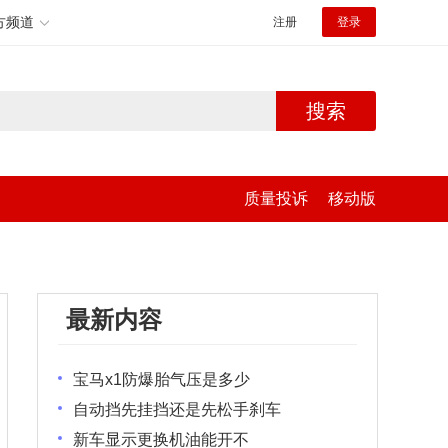
方频道
注册
登录
搜索
质量投诉
移动版
最新内容
宝马x1防爆胎气压是多少
自动挡先挂挡还是先松手刹车
新车显示更换机油能开不