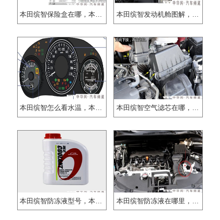
本田缤智保险盒在哪，本田缤智保险丝盒图解
本田缤智发动机舱图解，本田缤智引擎盖怎么打开
本田缤智怎么看水温，本田缤智水温表符号是怎样
本田缤智空气滤芯在哪，本田缤智空气滤芯更换教程
本田缤智防冻液型号，本田缤智怎么加防冻液
本田缤智防冻液在哪里，本田缤智防冻液位置图