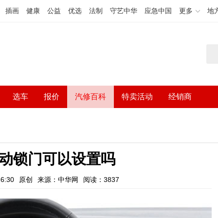
插画
健康
公益
优选
法制
守艺中华
应急中国
更多
地
选车
报价
汽修百科
特卖活动
经销商
自动锁门可以设置吗
6:30
原创
来源：中华网
阅读：3837