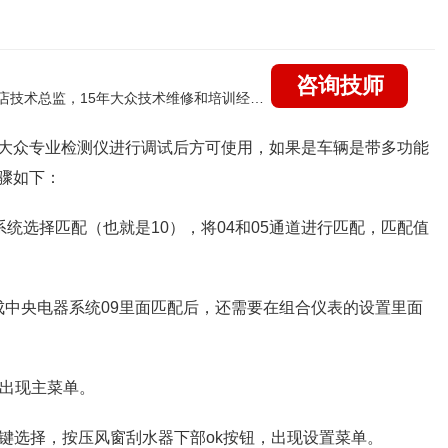
咨询技师
国家认证的汽车维修高级技工，曾任上海大众4s店技术总监，15年大众技术维修和培训经验，擅长：大众全系疑难故障诊断维修，远程维修技术指导
大众专业检测仪进行调试后方可使用，如果是车辆是带多功能
骤如下：
系统选择匹配（也就是10），将04和05通道进行匹配，匹配值
成中央电器系统
09里面匹配后，还需要在组合仪表的设置里面
表出现主菜单。
键选择，按压风窗刮水器下部ok按钮，出现设置菜单。