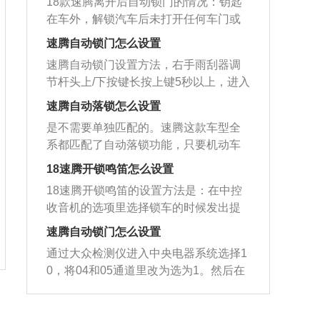
18款速腾离开后自动锁门的情况：钥匙
员车门的锁门键不松开10秒以上即可设
机，最大功率是85千瓦，最大扭矩是175
在车外，解锁汽车后未打开任何车门或
置完成。速腾是一汽大众旗下的一款紧
牛米，与其匹配的是5挡手动变速箱。
者后备箱，一分钟左右会自动锁车。自
凑型车，该车长宽高分别是4544mm、1
速腾自动锁门怎么设置
动落锁功能根据车型的不同，触发条件
760mm、1461mm，轴距是2578mm，
速腾自动锁门设置方法，右手雨刮器调
也是不同的。例如速腾是车速到了需要
搭载的是1.4TSI、1.8TSI以及1.6L自然吸
节杆头上/下按键长按上键5秒以上，进入
的时速会自动落锁。有的车型只需连续
气三种发动机。
行车电脑设置，按一下上/下是换项数
驾驶10秒钟，车锁便会自动锁止；还有
速腾自动落锁怎么设置
据，按住上5秒以上就进入行车电脑的主
的车型行驶员只需一踩刹车，车锁就会
是不需要单独匹配的。速腾这款车型全
菜单进行设置。外观方面，从整体外观
自动锁死。18款速腾的车身尺寸为长465
系都匹配了自动落锁功能，只要机动车
看全新速腾，无需logo便可认出是一款
5mm、宽1780mm、高1453mm，轴距
辆在行驶速度超过每小时15km的时候，
大众的车，这与大众家族式设计密不可
18速腾开锁鸣笛怎么设置
为2651mm。
车辆的中控就会自动落锁，使用非常的
分。全新速腾前脸保持了大众品牌独有
18速腾开锁鸣笛的设置方法是：在中控
方便，可以有效防止车辆在等红灯或者
的风格，棱角分明的前大灯与宽大的前
收音机的选项里选择锁车的时候发出提
堵车的时候车门被强行拉开。机动车辆
保险杠，平添了青春动感。由前大灯源
示音。开启开锁鸣笛这个功能后，在锁
的自动落锁功能是当机动车辆行驶到一
速腾自动锁门怎么设置
起的两条造型线：一条源起大灯内侧棱
车的时候听到喇叭的声音，证明车门已
定速度时，车辆的车门会自动锁住。对
角，穿越整个前盖，直达A柱，两条造型
通过大众检测仪进入中央电器系统选择1
经锁上了，就不用担心车门会不会没有
于机动车辆有儿童乘坐的情况，使用起
线与前格栅形成完美夹角造型，让原本
0，将04和05通道里改为选为1。然后在
被锁上。这个功能发出的声音不是跟平
来是比较方便的，可以防止儿童在乘坐
显得空旷无生机的前舱盖焕发了生机；
仪表设置里把自动落锁和解锁打开。按
常按的喇叭声音一样，而是独立的外置
车辆的时候私自打开车辆的后门，发生
另一条，源起大灯外侧收边，穿越前翼
压刮水器端部按钮2s以上，仪表出现主
发声装置。锁车鸣笛的作用主要是用来
不必要的交通事故。同时也可以防止车