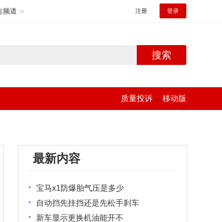
方频道
注册
登录
搜索
质量投诉
移动版
最新内容
宝马x1防爆胎气压是多少
自动挡先挂挡还是先松手刹车
新车显示更换机油能开不