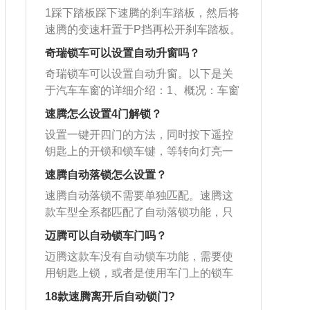
1踩下踏板踩下速腾的刹车踏板，然后将
速腾的变速杆置于P挡再松开刹车踏板。
2设置完成连续按一键启动键，关闭四个
奇瑞锁车可以设置自动升窗吗？
车门再按住驾驶员车门的锁门键不松开1
奇瑞锁车可以设置自动升窗。以下是关
0秒以上即完成。
于汽车车窗的详细介绍：1、概况：车窗
（car-window）是整个车身的重要组成
速腾怎么设置4门解锁？
部分，目的是满足车内采光、通风以及
设置一键开四门的方法，同时按下遥控
驾驶员视野的需要。车窗按玻璃安装位
钥匙上的开锁和锁车键，等转向灯亮一
置不同，分为前、后风窗，侧窗和门
下后松开即可。如果不成功需要到4S店
窗。2、其他：车窗结构通常为曲面封闭
速腾自动落锁怎么设置？
刷行车电脑。遥控钥匙是指利用中控锁
式，在车身的车窗框与车窗玻璃之间，
速腾自动落锁不需要单独匹配。速腾这
的无线遥控功能，不用把钥匙键插入锁
用橡胶密封条连接。密封条起密封和缓
款车型全系都匹配了自动落锁功能，只
孔中，就可以远距离开门和锁门的钥
冲作用，以防止因车身受力使窗框变形
要机动车辆在行驶速度超过每小时15km
匙，多见于智能门锁。以下是更多相关
迈腾可以自动锁车门吗？
时不致损坏风窗玻璃。
的时候，车辆的中控就会自动落锁，使
的介绍：汽车遥控钥匙的基本原理：从
迈腾这款车没有自动锁车功能，需要使
用非常的方便，可以有效防止车辆在等
车主身边发出微弱的电波，由汽车天线
用钥匙上锁，或者是使用车门上的锁车
红灯或者堵车的时候车门被强行拉开。
接收该电波信号，经电子控制器ECU识
开关进行锁车。以下是关于无钥匙进入
关于自动落锁功能的相关信息如下：1、
18款速腾离开后自动锁门?
别信号代码，再由该系统的执行器执行
功能的相关介绍：1、随着汽车生产技术