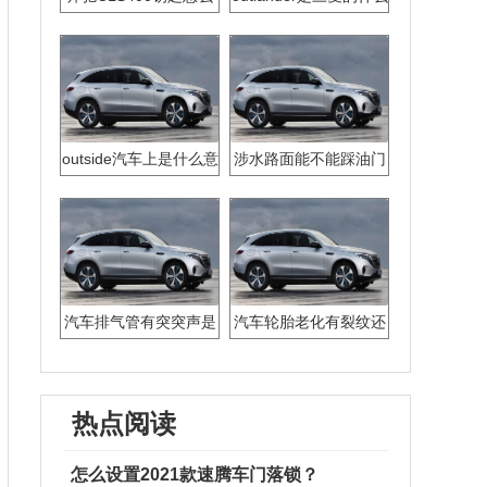
换电池
型号车
outside汽车上是什么意
涉水路面能不能踩油门
思
汽车排气管有突突声是
汽车轮胎老化有裂纹还
什么原因
能不能开
热点阅读
怎么设置2021款速腾车门落锁？