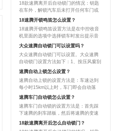
简介：机动车辆的自动落锁功能是当机
启/闭锁的动作。该系统主要由发射机和
18款速腾离开后自动锁门的情况：钥匙
的不断发展，有很多高配置的车型采用
动车辆行驶到一定速度时，车辆的车门
接收机两个部分组成。发射机由发射开
在车外，解锁汽车后未打开任何车门或
了无钥匙进入功能，汽车在熄火之后，
会自动锁住。2、作用：可以防止儿童在
关、发射天线（键板）、集成电路等组
者后备箱，一分钟左右会自动锁车。关
携带智能钥匙走到汽车的周围，点击车
18速腾开锁鸣笛怎么设置？
乘坐车辆的时候私自打开车辆的后门，
成。在键板上与信号发送电路组成一
于汽车自动落锁的更多资料如下：1、自
门上的按钮，行车电脑检测到钥匙之
发生不必要的交通事故。同时也可以防
18速腾开锁鸣笛设置方法是在中控收音
体。单片集成电路小型化的结果是，在
动落锁功能根据车型的不同，触发条件
后，就可以锁车，同时也可以使用这种
止车辆在等红灯的时候有人拉开车门对
机里面的选项中选择锁车时发出提示音
电路的反面安装一块锂电池。发射机利
也不同。2、例如18款速腾是车速到了规
方式解锁。2、点击锁车开关之后，首先
车主进行打劫。
即可。以下是关于速腾开锁鸣笛的具体
用FM调制发出识别代码，通过汽车的F
定的时速会自动落锁，而有的车型只需
大众速腾自动锁门可以设置吗？
要看一下汽车的双闪是否点亮，如果汽
介绍：1、速腾车门上锁时喇叭不发出声
M天线进行接收，并利用分配器进入接收
连续驾驶10秒钟，车锁便会自动锁止。
车带有后视镜自动折叠功能，在锁车之
大众速腾自动锁门可以设置。大众速腾
音，这让很多车主在锁车时不好判断车
机ECU的FM高频增幅处理器进行解调，
3、还有的车型行驶员只需一踩刹车，车
后后视镜会自动折叠，还有一种方式就
自动锁门设置方法如下：1、按压风窗刮
门是不是被锁上或打开，开启这个功能
与被解调节器的识别代码进行比较；如
锁就会自动锁死。
是拉一下汽车的门把手，如果打不开车
水器端部按钮2s以上，组合仪表出现主
后，在锁车时只要听到喇叭的声音，就
速腾自动上锁怎么设置？
果是正确的代码，就输入控制电路并使
门，说明汽车处于上锁的状态。
菜单。2、打开主菜单，进入设置功能，
不用担心车门没有被锁上。2、该功能中
执行器工作。
速腾自动上锁的设置方法是：车速达到
通过上下翻按键选择，按压风窗刮水器
发出声响的并不是平时按的喇叭，而是
每小时15km以上时，车门即会自动落
下部ok按钮，出现设置菜单。3、选择舒
一个独立的外置发声装置，发出的声音
锁，自动落锁功能的目的是防盗，行车
适功能，子菜单下选择门锁控制，选择
速腾车门自动锁怎么设置？
是很小很清脆的“嘀嘀”声。
后能够很快落锁，防止堵车和等红绿灯
自动门锁控制，勾选自动闭锁和自动解
速腾车门自动锁的设置方法是：首先踩
时被拉门抢劫，可以起到一定的安全防
锁即可激活。4、建议去专业维修机构进
下速腾的刹车踏板，然后将速腾的变速
范作用。速腾车身尺寸是：长4753m
行匹配和设置：需专用的设备进行调
杆置于P挡再松开刹车踏板，连续按次一
m、宽1800mm、高1462mm、轴距为27
18款速腾离开后怎么自动锁门？
试；避免误操作导致新问题出现。
键启动键，关闭四个车门，再按住驾驶
31mm。速腾搭载了1.2t涡轮增压发动