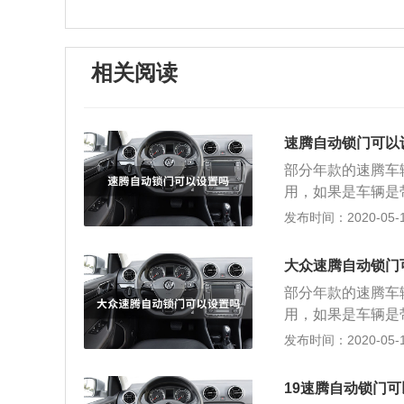
相关阅读
速腾自动锁门可以
部分年款的速腾车
用，如果是车辆是
如下： 一用大众
发布时间：2020-05-13
将04和05通道
能。 二如果车辆
大众速腾自动锁门
还需要在组合仪表
部分年款的速腾车
窗刮水器端部按钮
用，如果是车辆是
能，通过上下翻按
如下： 一用大众
发布时间：2020-05-13
舒适功能，子菜单
将04和05通道
解锁勾选，即可激
能。 二如果车辆
要开启的话，建议
19速腾自动锁门
还需要在组合仪表