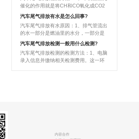
等；2、据统计，每千辆汽车每天排放的
生碰撞时，安全气囊的充电需要0.003
会降低。
催化的作用就是将CH和CO氧化成CO2
一氧化碳约3000公斤，碳氢化合物200-4
秒，可以以非常快的充电速度确保乘客
和H2O，将NOx还原成N2，所以它尾气
00公斤，氮氧化合物50-150公斤；3、美
汽车尾气排放有水是怎么回事?
的身体在背安全带束缚的同时，及时弹
检测通过的关键。三元催化容易出现积
国洛杉矶市汽车等机动车污染源排放的
出气囊保护车内人员，安全气囊弹开的
汽车尾气排放有水原因：1、排气管流出
碳堵塞或中毒、失效，积碳堵塞是可逆
污染物已占大气污染物总量的90%。
速度可以高达320公里每小时，以足够快
的水一部分是燃油里的水分，一部分是
的，可以通过清洗来恢复活性，而中毒
的速度保障车内人员不受二次伤害。
空气里的潮气，后着最明显了，尤其是
失效、破损就需要更换；2、火花塞、高
汽车尾气排放检测一般用什么检测?
在寒冷的季节里或天气比较潮湿时；2、
压包等点火系故障也会造成汽车排放超
汽车尾气排放检测的检测方法：1、电脑
汽车将燃烧后的废气排出，在排气管里
标，火花塞工况差会造成排放污染加
录入信息并缴纳相关检测费用。这一环
冷却后形成水。至于流水的多少与汽车
剧。而火花塞也容易积碳，也可以通过
节在登录亭进行，目的是根据车辆特性
的性能和排气量有关，性能好的和排气
砂纸清理干净或清洗剂的清洗来恢复活
分配检车线路，由电脑自动完成；2、到
量大的汽车流水就多；3、汽车发动机吸
性，点火间隙也可以调整好。但如果检
指定检测线。调度人员引导车辆进入电
入空气与雾化的汽油，然后被火花塞点
查到火花塞烧蚀故障或者到了使用寿
脑分配好的检测线，其间度人员无权更
燃做功。经历充分燃烧之后，可燃气体
命，那就直接更换；3、氧传感器又分为
改检测线路；3、中控室确认信息。该环
成为废气。废气的主要成分是二氧化碳
前氧和后氧，前氧负责检测燃烧后的气
节确认待检车辆进入正确的检测线，否
和水蒸气。
体，一旦出现积碳或工作不正常，就会
则无法进入下一个环节；4、实施尾气检
造成ECU无法正确调节混合气；而后氧
测。该环节由检测人员按照电脑屏幕提
负责检测三元催化的净化效果，一到损
示进行，操作正确才能检测成功。检测
坏，就不能判断三元催化是否正常。所
结果由系统上传至服务器；5、检测完
内容合作