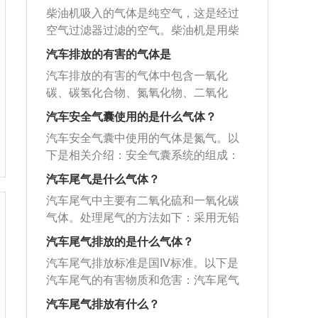
柴油机吸入的气体是纯空气，这是经过
空气过滤器过滤的空气。柴油机是用柴
油作燃料的内燃机，柴油燃料自燃的特
汽车排放的有害的气体是
点是低的温度，所以不用柴油、火花
汽车排放的有害的气体中包含一氧化
塞、点火装置，使用压缩空气来提高空
碳、碳氢化合物、氮氧化物、二氧化
气温度，柴油氧化测试空气的温度，然
碳、苯并芘、醛类等。另外还有铅微
后将柴油喷雾自燃的空气混合物注入燃
汽车安全气囊使用的是什么气体？
粒、碳烟和油烟等颗粒物。汽车排放的
烧。柴油机属于压缩点火式发动机，其
汽车安全气囊中使用的气体是氮气。以
有害气体中最主要的三种气体是：一氧
工作原理是：吸入柴油机气缸内的空
下是相关介绍：安全气囊系统的组成：
化碳：一氧化碳和人体红血球中的血红
气，因活塞的运动而受到较高程度的压
安全气囊系统主要由传感器、微处理
蛋白有很强的亲合力，它的亲合力比氧
汽车尾气是什么气体？
缩，达到500到700度的高温，然后将燃
器、气体发生器和气囊等主要部件组
强几十倍，亲合后生成碳氧血红蛋白（C
油以雾状喷入高温空气中，与高温空气
汽车尾气中主要有二氧化硫和一氧化碳
成。安全气囊系统的原理：传感器和微
OHb%），从而消弱血液向各组织输送
混合形成可燃混合气，自动着火燃烧，
气体。处理尾气的方法如下：采用无铅
处理器用以判断撞车程度，传递及发送
氧的功能，造成感觉、反应、理解、记
燃烧中释放的能量作用在活塞顶面上，
汽油：采用无铅汽油代替有铅汽油，可
信号；气体发生器根据信号指示产生点
汽车尾气排放的是什么气体？
忆力等机能障碍，重者危害血液循环系
推动活塞并通过连杆和曲轴转换为旋转
减少汽油尾气毒性物质的排放量。可以
火动作，点燃固态燃料并产生气体向气
统，导致生命危险。氮氧化物：氮氧化
汽车尾气排放标准是国IV标准。以下是
的机械功。柴油是在压缩冲程末由喷油
用无铅汽油代替四乙基铅汽油。这种汽
囊充气，使气囊迅速膨胀。安全气囊系
物主要是指NO、NO2，都是对人体有害
汽车尾气的有害物质和危害：汽车尾气
嘴喷入气缸的；汽油机在吸气冲程中，
油是用甲荃树丁醚作渗合剂，它不仅无
统的作用：当汽车在行驶过程中发生碰
的气体，特别是对呼吸系统有危害。在N
的有害物质：汽车尾气含有上百种不同
吸入的是空气和雾状汽油的混合物。活
铅，而且汽车尾气排出的一氧化碳、氮
汽车尾气排放有什么？
撞事故时，首先由安全气囊传感器接收
O2浓度为9.4mg/m2（5PPm）的空气中
的化合物，其中的污染物有固体悬浮微