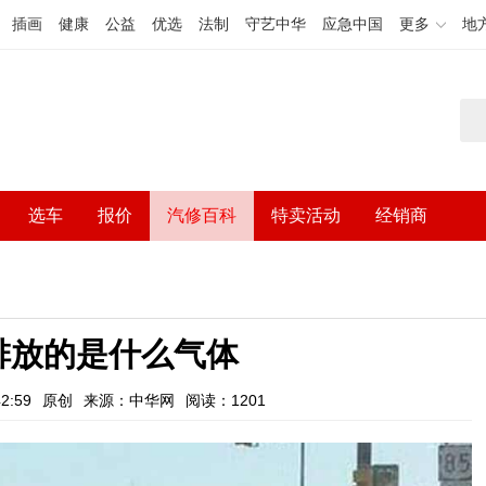
插画
健康
公益
优选
法制
守艺中华
应急中国
更多
地
选车
报价
汽修百科
特卖活动
经销商
排放的是什么气体
2:59
原创
来源：中华网
阅读：1201