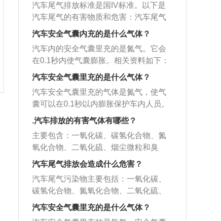
塞在汽缸内往复运动时，从汽缸的一端
氧化合物、碳氢化合物均会减少。加入
撞击信号，只要达到规定的强度，传感
汽车尾气排放标准是国IV标准。以下是
暴露10分钟，即可造成呼吸系统失调。
粒、一氧化碳、二氧化碳、碳氢化合
运动到另一端的过程，叫作一个冲程。
甲醇燃料：汽油中掺入15％以下的甲醇
器即产生动作并向电子控制器发出信
汽车尾气的有害物质和危害：汽车尾气
碳氢化合物：目前还不清楚它对人体健
物、氮氧化合物、铅及硫氧化合物等。
燃料，或者采用含10％水份的汽油燃
号。电子控制器接收到信号后，与其原
的有害物质：汽车尾气含有上百种不同
康的直接危害。但是HC和NOX在大气环
汽车尾气的危害：尾气在直接危害人体
汽车安全气囊内充的是什么气体？
料，都能在一定程度上减少或者消除C
存储信号进行比较，如果达到气囊展开
的化合物，其中的污染物有固体悬浮微
境中受强烈太阳光紫外线照射后，产生
健康的同时，还会对人类生活的环境产
O、NOx、HC和铅尘的污染效果。若采
汽车内的安全气囊里充的是氮气。它会
条件，则由驱动电路向气囊组件中的气
粒、一氧化碳、二氧化碳、碳氢化合
一种复杂的光化学反应，生成一种新的
生深远影响。尾气中的二氧化硫具有强
用“甲醇燃料”，即采用甲醇和其它醇类同
在0.1秒内使气囊膨胀。相关资料如下：
体发生器送去起动信号。气体发生器接
物、氮氧化合物、铅及硫氧化合物等。
污染物光化学烟雾。1952年12月伦敦发
烈的刺激气味，达到一定浓度时容易导
汽油混合所制成的燃料。当甲醇占比例3
1、安全气囊中有固体的叠氮化钠NaN
到信号后引燃气体发生剂，产生大量气
汽车尾气的危害：尾气在直接危害人体
汽车安全气囊里充的是什么气体？
生的光化学烟雾，4天中死亡人数较常年
致“酸雨”的发生，造成土壤和水源酸化，
0%到40％，汽车尾气排出的污染物可基
3，受到剧烈撞击时迅速分解生成大量氮
体，经过滤并冷却后进入气囊，使气囊
健康的同时，还会对人类生活的环境产
同期约多4000，45岁以上的死亡最多，
影响农作物和森林的生长。
汽车安全气囊里充的气体是氮气，使气
本上消除。
气。2、安全气囊系统是一种被动安全性
在极短的时间内突破衬垫迅速展开，在
生深远影响。尾气中的二氧化硫具有强
约为平时的3倍；1岁以下的约为平时的2
囊可以在0.1秒以内膨胀保护车内人员。
(见汽车安全性能)的保护系统，它与座椅
驾驶员或乘员的前部形成弹性气垫，并
烈的刺激气味，达到一定浓度时容易导
倍。事件发生的一周中，因支气管炎、
以下是关于汽车安全气囊的更多资料：
安全带配合使用，可以为乘员提供有效
.汽车排放的有害气体有哪些？
及时泄漏、收缩，吸收冲击能量，从而
致“酸雨”的发生，造成土壤和水源酸化，
冠心病、肺结核和心脏衰弱者死亡分别
1、汽车的安全气囊是汽车被动安全性保
的防撞保护。在汽车相撞时，汽车安全
有效地保护人体头部和胸部，使之免于
影响农作物和森林的生长。
主要包含：一氧化碳、碳氢化合物、氮
为事件前一周同类死亡人数的9.3倍、2.4
护系统，一般和汽车的安全带相互配合
气囊可使头部受伤率减少25%，面部受
伤害或减轻伤害程度。
氧化合物、二氧化硫、烟尘微粒和臭
倍、5.5倍和2.8倍。
使用，为车内乘客提供有效的防撞保
伤率减少80%左右。3、安全气囊系统主
气。烟尘微粒中包含某些重金属化合
护，根据测试显示汽车在发生交通事故
汽车尾气排放会造成什么危害？
要由传感器、微处理器、气体发生器和
物、铅化合物、黑烟及油雾。汽车排放
时，采用安全气囊可以减少头部受伤
气囊等主要部件组成。传感器和微处理
汽车尾气污染物主要包括：一氧化碳、
有害气体的危害性如下：1、汽车排放多
率，头部受伤率可以减少25%左右。2、
器用以判断撞车程度，传递及发送信
碳氢化合物、氮氧化合物、二氧化硫、
了有害气体会引起城市温度急剧添加，
发生碰撞时，安全气囊的充电需要0.003
号。气体发生器根据信号指示产生点火
烟尘微粒（某些重金属化合物、铅化合
由于汽车排放的有害气体中有二氧化
汽车安全气囊里充的是什么气体？
秒，可以以非常快的充电速度确保乘客
动作，点燃固态燃料并产生气体向气囊
物、黑烟及油雾）、臭气（甲醛等）。
碳，二氧化碳多了会造成温室效应和破