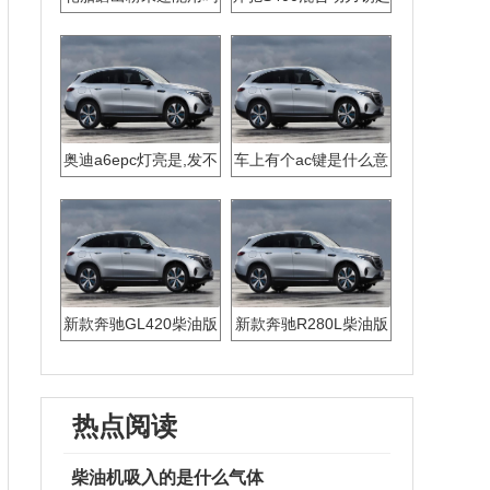
怎么换电池
奥迪a6epc灯亮是,发不
车上有个ac键是什么意
了车
思
新款奔驰GL420柴油版
新款奔驰R280L柴油版
钥匙电池怎么换
钥匙电池怎么换
热点阅读
柴油机吸入的是什么气体