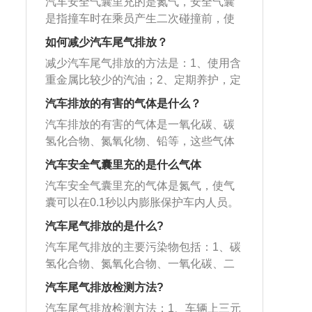
的身体在背安全带束缚的同时，及时弹
汽车安全气囊里充的是氮气，安全气囊
充气，使气囊迅速膨胀。
具体介绍如下：1、据统计，每千辆汽车
坏臭氧层，臭氧层被破坏后太阳会直射
出气囊保护车内人员，安全气囊弹开的
是指撞车时在乘员产生二次碰撞前，使
每天排出一氧化碳约3000kg，碳氢化合
地球表层，气温会上升。2、会危害人类
速度可以高达320公里每小时，以足够快
气囊膨胀保护乘员的装置，其组成部分
物200—400kg，氮氧化合物50—150k
如何减少汽车尾气排放？
身体健康，人类吸入汽车排放的尾气
的速度保障车内人员不受二次伤害。
是：1、安全气囊传感器；2、防撞安全
g；美国洛杉矶市汽车等流动污染源排放
后，呼吸系统会受到破坏。3、会破坏地
减少汽车尾气排放的方法是：1、使用含
气囊及电子控制装置。安全气囊需要与
的污染物已占大气污染物总量的90%。
球的生态和气候，近年汽车排放的有害
重金属比较少的汽油；2、定期养护，定
座椅安全带配合使用，其作用是为乘员
汽车尾气可谓大气污染的“元凶”。2、汽
气体多，经常会发生酸雨和黑雨的现
期更换机油；3、在启动的时候要进行预
提供有效的防撞保护。安全气囊的使用
汽车排放的有害的气体是什么？
车尾气最主要的危害是形成光化学烟
象，这样会影响生物的灭绝。
热，减少汽车内部零件的磨损；4、启动
注意事项是：1、乘车时与气囊保持合适
雾。汽车尾气中的碳氢化合物和氮氧化
汽车排放的有害的气体是一氧化碳、碳
或者加速的时候要循序渐进逐渐的加
的距离；2、禁止在气囊的前方、上方或
合物在阳光作用下发生化学反应，生成
氢化合物、氮氧化物、铅等，这些气体
速；5、购买小排放量的节能环保汽车；
近处放置物品；3、驾驶员的胸部与方向
臭氧，它和大气中的其它成分结合就形
不仅对环境有污染，对人体也是有害处
6、尽量减少使用私家车。汽车尾气排放
汽车安全气囊里充的是什么气体
盘保持一定距离；4、禁止擅自改变安全
成光化学烟雾。其对健康的危害主要表
的，随着环境污染问题日益严重，全球
故障灯亮的原因是：1、三元催化器的失
气囊系统及周边布置。
汽车安全气囊里充的气体是氮气，使气
现为刺激眼睛，引起红眼病；刺激鼻、
各个国家都出台了更加严格的排放法规
效；2、氧传感器故障；3、汽油品质太
囊可以在0.1秒以内膨胀保护车内人员。
咽喉、气管和肺部，引起慢性呼吸系统
来限制汽车尾气的排放。汽车的发动机
差；4、发动机温度过高；5、发动机缺
汽车的安全气囊是汽车被动安全性保护
疾病。光化学烟雾能使树木枯死，农作
在排放到大气中时是已经经过处理的，
汽车尾气排放的是什么?
缸；5、水温传感器故障；6、蓄电池亏
系统，一般和汽车的安全带相互配合使
物大量减产；能降低大气的能见度，妨
汽车的排气管内是有三元催化器的。三
电或破损；7、发动机积碳。
汽车尾气排放的主要污染物包括：1、碳
用，为车内乘客提供有效的防撞保护，
碍交通。
元催化器就是用来净化尾气的。三元催
氢化合物、氮氧化合物、一氧化碳、二
根据测试显示汽车在发生交通事故时，
化器安装在排气管的头段，在尾气排放
氧化硫、烟尘颗粒还有重金属化合物、
采用安全气囊可以减少头部受伤率，头
汽车尾气排放检测方法?
出来的时候首先要经过三元催化器，尾
铅化合物、黑烟和油雾、气味有甲醛
部受伤率可以减少25%左右。一般在发
气经过三元催化器后，有害气体的含量
汽车尾气排放检测方法：1、车辆上三元