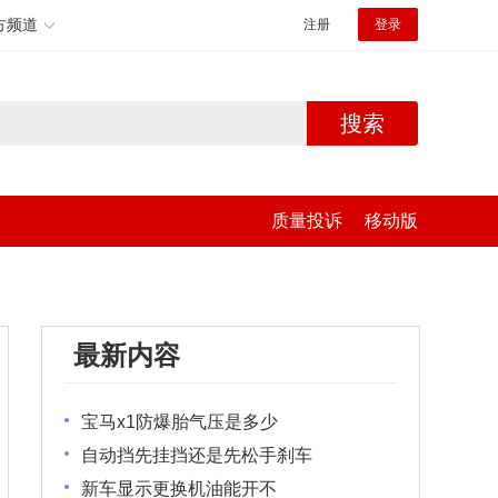
方频道
注册
登录
搜索
质量投诉
移动版
最新内容
宝马x1防爆胎气压是多少
自动挡先挂挡还是先松手刹车
新车显示更换机油能开不