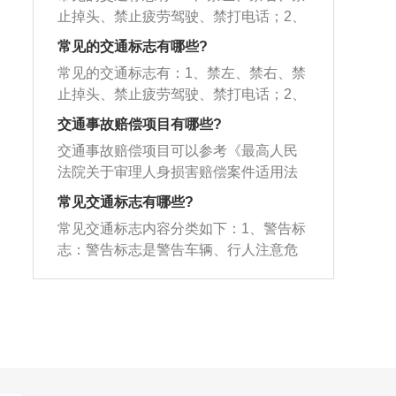
下，机油严重缺少。汽车烧机油，大体
如果不改善一定要到汽修厂维修。打不
向变速器输入的动力。以离合器打滑时
服务网点办理。
止掉头、禁止疲劳驾驶、禁打电话；2、
分为两种原因。一个是车型的通病，这
着火：自己新买的车总是打不着火，每
和离合器分离不彻底为例，离合器打滑
单行道、限速、禁停、红绿灯、道路通
种情况很难解决。一个是随着车龄的增
常见的交通标志有哪些?
次检查后总是发现汽车用品电瓶没电。
时：主要征象是加速时车的速度不能随
行标志是直行、左拐、右拐，实线、停
加，发动机内部部件的过度磨损和老化
遇到这种情况的车主朋友们先别着急，
发动机转速增加而加快，动力性不足，
常见的交通标志有：1、禁左、禁右、禁
车点；3、禁鸣、限高、限宽、限轴重、
导致。这种情况只需要更换过度磨损和
根据经验，电瓶很少会亏电，很可能是
爬坡无力。离合器分离不彻底：发动机
止掉头、禁止疲劳驾驶、禁打电话；2、
减速慢行、距离标示；4、地名、风景区
老化的部件即可解决问题。第二个：车
因为下车后忘关车灯或者停车熄火后在
怠速运转，踩下离合器踏板，原地挂挡
单行道、限速、禁停、红绿灯、道路通
标志、行车标志、落石、村庄标志、路
交通事故赔偿项目有哪些?
辆抖动。车辆抖动，涉及的原因非常
车里听音响等习惯造成电瓶亏电。
有齿轮撞击声，且难以挂入，情况严重
行标志是直行、左拐、右拐，实线、停
口标志、靠左靠右行驶、道路变宽、变
多。有可能是底盘出现问题，例如前后
交通事故赔偿项目可以参考《最高人民
时，会导致发动机熄火。
车点；3、禁鸣、限高、限宽、限轴重、
窄标志等等。
悬架、转向、传动等结构存在松动。有
法院关于审理人身损害赔偿案件适用法
减速慢行、距离标示；4、地名、风景区
可能是轮胎的问题，例如四个轮胎胎压
律若干问题的解释》第十七条：1、受害
标志、行车标志、落石、村庄标志、路
常见交通标志有哪些?
相差过大；轮胎动平衡有问题等。另
人遭受人身损害，因就医治疗支出的各
口标志、靠左靠右行驶、道路变宽、变
常见交通标志内容分类如下：1、警告标
外，点火系统，进气系统，燃油系统中
项费用以及因误工减少的收入，包括医
窄标志等等。
志：警告标志是警告车辆、行人注意危
任何一个部位出现问题，都有可能导致
疗费、误工费、护理费、交通费、住宿
险地点的标志；2、禁令标志：禁令标志
汽车抖动的现象。解决办法：首先确定
费、住院伙食补助费、必要的营养费，
是禁止或限制车辆、行人交通行为的标
是汽车的哪里出现问题，再对症修复。
赔偿义务人应当予以赔偿；2、受害人因
志；3、指示标志：指示标志是指示车
第三个：仪表盘的故障灯亮起。例如发
伤致残的，其因增加生活上需要所支出
辆、行人行进的标志；4、指路标志：指
动机故障灯、胎压报警灯、机油警示灯
的必要费用以及因丧失劳动能力导致的
路标志是传递道方向、地点、距离信息
等等。这个根据车型的不同，相差会比
收入损失，包括残疾赔偿金、残疾辅助
的标志；5、旅游区标志：旅游区标志是
较大。建议查看车辆使用说明书，上面
器具费、被扶养人生活费，以及因康复