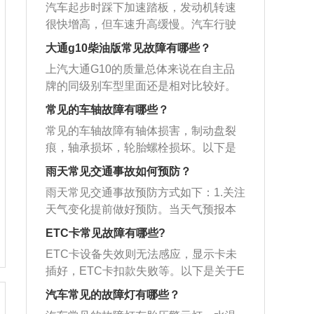
不是简单的四轮定位就能解决的。所以
动困难、停车困难、汽车漏油漏水、照
机油。车辆抖动涉及的原因非常多。有
汽车起步时踩下加速踏板，发动机转速
驶人打算变换车道提醒其注意。当高速
位过低，这种情况应马上停车检查，随
此时不建议继续行驶，最好赶紧报修，
明系统故障等。异响的常见故障还有有
可能是底盘出现问题，例如前后悬架、
很快增高，但车速升高缓慢。汽车行驶
上出现雾、雨、雪、沙尘、冰雹等低能
后就近维修，不能继续长途奔驰。刹车
以免造成严重后果。4、水箱漏水。如果
工况突变、异响、异味、排烟异常、温
转向、传动等结构存在松动。有可能是
中踩下加速踏板加速时，发动机转速升
见度气象条件时，应更加谨慎，提高注
效果明显降低：往往是出现踩下刹车并
大通g10柴油版常见故障有哪些？
应急水箱漏水，继续行驶，发动机的冷
度异常、外观异常、燃油和润滑油消耗
轮胎的问题，例如四个轮胎胎压相差过
高但车速没有很快升提高；汽车平路行
意力，行驶时注意保持安全距离，防止
不能马上停车，而继续向前走很远才能
却无法得到有效保证。轻的话会增加发
异常、泄漏等。
上汽大通G10的质量总体来说在自主品
大，轮胎动平衡有问题等。另外，点火
驶基本正常，但上坡无力，且发动机转
前后车追尾。
停车，这可能是汽车的刹车系统出现故
动机的损耗，重的话可能会烧坏发动
牌的同级别车型里面还是相对比较好。
系统，进气系统，燃油系统中任何一个
速异常高。以下是扩展资料：故障排
障，这是驾驶中最可怕的故障，往往容
机。5、涉水熄火涉水熄火是雨水渗入发
以下是关于大通g10的相关介绍：1、简
部位出现问题，都有可能导致汽车抖
除：自动变速器油面太低；自动变速器
常见的车轴故障有哪些？
易形成交通事故，要做紧急处理，一般
动机进气系统造成的。发动机通过压缩
介：上汽大通G10—大大的MPV，汇聚
动。仪表盘的故障灯亮起。例如发动机
油面太高，运转中被行星齿轮机构剧烈
是看刹车片是否老化、刹车油是否变
常见的车轴故障有轴体损害，制动盘裂
气体燃烧。这时，进气系统充满了水。
众多卓越配置，无论动力、空间，还是
故障灯、胎压报警灯、机油警示灯等
搅动后产生大量气泡；离合器或制动器
质、轮胎是否磨损严重。方向盘突然变
痕，轴承损坏，轮胎螺栓损坏。以下是
如果汽车再次启动，发动机会将水压缩
科技、形象，都尽显大大的实力，全面
等，不同的车型相差会比较大。建议查
摩擦片、制动带磨损过甚或烧焦；油泵
沉：如果开车中突然发现转动方向明显
各个故障的原因：1、轴体损害：超载严
为空气体。水会损坏发动机的气门和活
满足消费者的全领域需求。2、动力系
雨天常见交通事故如何预防？
看车辆使用说明书。电瓶问题。例如电
磨损过甚或主油路泄露，造成油路油压
有阻力，拐弯后方向盘不能自动回位，
重，承受瞬间冲击载荷过大，或上下支
塞，严重的话还会造成气缸体突破，造
统：大动力的速度推动领先的脚步，1.1
瓶亏电、电瓶寿命到达极限等等。如果
过低；单向超越离合器打滑；离合器或
雨天常见交通事故预防方式如下：1.关注
可能是前轮中有一侧漏气，如果是液压
板，板簧座，空气悬空主梁没有按规范
成非常严重的影响。因此，涉水熄火时
2.0T涡轮增压缸内直喷发动机。最大功
电瓶出现问题，会导致汽车不能打火，
制动器活塞密封圈损坏，导致漏油。
天气变化提前做好预防。当天气预报本
助力，可能是助力油出现问题，如果是
焊接。2、制动盘裂痕:长期重载运行，路
不要发动汽车，等待救援。当汽车出现
率225HP，峰值扭矩可达345N.m，升功
汽车仪表盘就会亮起故障灯。电瓶的寿
地有暴雨或大暴雨时，要提前将车停放
电动助力可能是保险丝烧坏或其他线路
况极差或长时间制动出现热裂痕或制动
ETC卡常见故障有哪些?
故障时，切勿驾驶汽车。
率高达82.5kW/L。3、性能：采用欧洲经
命，一般在四年左右。需要注意在晚上
在地势较高处，避免因强降雨积水淹泡
出现短路。水箱漏水：发动机在运行中
盘高温时进行水冷却。3、轴承损坏:轴承
典双缝线技术，高档真皮包裹，营造出
ETC卡设备失效则无法感应，显示卡未
锁车时，一定要关闭车内的用电设施，
车辆。停车时还要尽量避开广告牌、大
需要用水来循环降温，但如果水箱出现
间隙发生变化或润滑脂不足或有坚硬异
舒适的座舱氛围。同时更配有蝶翼式包
插好，ETC卡扣款失败等。以下是关于E
如果忘记关闭，第二天电瓶很容易亏
树、高楼下方等一些高风险地段，避免
漏水的情况要立即停车。如果底部漏水
物进入轴承内。4、轮胎螺栓损坏:承受的
覆头枕，由头枕中央向两侧延伸出侧
TC故障灯解决方法：1、通过ETC车道
电。
大风大雨可能对车辆的损害。2.关注道路
汽车常见的故障灯有哪些？
可能是水箱或玻璃水壶泄露，这种情况
冲击载荷过大或车轮螺母没按规定扭矩
枕，让驾乘者的头部与颈部得到最佳的
应减速保持车距：车辆通过ETC车道
情况，防止途中受阻或出现意外。雨季