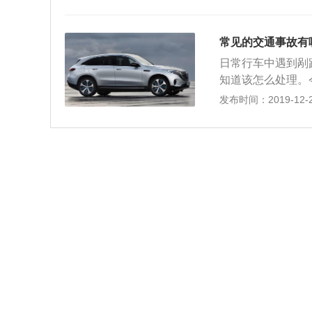
常见的交通事故有
日常行车中遇到剐
知道该怎么处理。
故：自己开车撞了
发布时间：2019-12-27
其它障碍物导致车
物损失。 第二种
员伤亡,但涉及三
尾，后车负全部责
停放时被撞、被刮
被其他车辆刮蹭。
然后通过他们来协
机事故表示三辆或
两台车处于停驶状
责。如果都是在行
车赔偿，第二辆车
导致车辆被水淹没