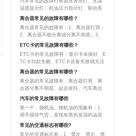
还可以继续开车；如果流出的是黄色或
拧紧或扭矩过大。
汽车常见的故障灯有胎压警示灯、水温
承托。更配有人性化腿托、电动调节、
时，车速不得超过现场限速标志规定的
自然灾害频发，因暴雨导致的塌方、泥
者绿色、粉色的防冻液，那就是水箱泄
温度提示灯、机油压力指示灯、制动系
更有通风、加热、按摩等，令每一次的
时速，并与前车保持安全距离。2、ETC
石流和洪水经常出现，出发前一定要选
露，必须请求拖车救援，修好后才可以
统警示灯等。解除胎压报警的方法是：
出行都犹如置身欧洲皇室的尊贵享受。
车道故障可走人工车道：如果遇到ETC
离合器常见的故障有哪些？
择安全系数较高的路段，确保出行安
开车。拐弯时车辆明显发飘：这往往是
长按胎压复位键（set键），按住3秒后
车道故障或拥堵，可以选择从人工车道
全。3.加强车辆保养，使车辆保持良好的
离合器常见的故障有：1、离合器打滑；
由于前轮摆头引起的故障，出现这种情
听到叮的声音即可复位，同时仪表上胎
通过，优惠折扣不变。3、车载电子标签
技术状态。关注平时不用的雨刮器是否
2、离合器不能分离或分离不彻底；3、
况一般是因为曾垫补过轮胎或车辆修补
压警示灯消失。胎压灯报警一般有两个
显示正常方可通过：当车主驾驶安装有
好用，如果雨刮器的扫水能力下降，雨
离合器发抖；4、离合器踏板自由行程过
造成前轮平衡被破坏，传动轴有零件出
原因：轮胎气压不足、轮胎气压过高。
ETC卡的常见故障有哪些？
车载电子标签(OBU)的车辆进入ETC车
天行车会使前方视野模糊容易引发事
大或过小；5、离合器有异响。离合器的
现松动以及总成动平衡被破坏、减震器
如果轮胎胎压不足切记不要强行开，否
道前，请将ETC联名卡插入电子标签
ETC卡的常见故障有：显示卡未插好、E
故。
作用是：1、保证汽车平稳起步；2、便
失效、转向系机件磨损松驰、前轮校准
则会导致轮胎变形严重，发热量也会随
中。电子标签显示工作正常后，车辆方
TC卡扣款失败、ETC卡设备失效就无法
于换挡；3、防止传动系统过载；4、降
不当等，应排查出具体的原因，然后再
之增大，便会导致橡胶疲劳、韧性下
可通行ETC车道。4、个别车辆需切开挡
感应。解决办法：把卡取下重新插入，
低扭振冲击。汽车离合器的工作原理是
离合器的常见故障有哪些？
进行维修。汽车排气筒冒烟：冒白烟，
降，从而引起爆胎；还会使油耗上升，
风玻璃的金属防爆膜：个别型号的车辆
扣款失败在24小时内补交费用，ETC电
发动机发出的转矩，通过飞轮及压盘与
这可能是空气滤清器脏污，进气不足；
加速轮胎的损坏，缩短轮胎使用寿命。
离合器的常见故障有：离合器打滑、离
前挡风玻璃因金属防爆膜的原因，对微
子标签背后有一个防拆按钮，如果设备
从动盘接触面的摩擦作用传给从动盘，
或者是化油器、氧传感器等出现问题；
合器分离不彻底、起步发抖。汽车离合
波信号有屏蔽作用导致OBU无法安装与
失效就无法感应，只能重新激活。当车
当驾驶员踩下离合器踏板时，通过机件
冒蓝烟，一般伴有加速无力，噪声变
器位于发动机和变速箱之间的飞轮壳
激活，或安装以后不能成功通过ETC车
主驾驶安装有OBU的车辆进入ETC车道
汽车的常见故障有哪些
的传递，使膜片弹簧大端带动压盘后
大，这可能是发动机内部故障烧机油或
内，用螺钉将离合器总成固定在飞轮的
道，建议找专业汽车美容店在防爆膜上
前，将ETC联名卡插入电子标签中，电
移，此时从动部分与主动部分会分离。
第一个：烧机油。烧机油的现象有：1、
汽缸内壁划伤等，要及时维修避免造成
后平面上，离合器的输出轴就是变速箱
切开相应区域。
子标签显示工作正常后，车辆方可通行E
用手摸排气管，发现有黑色发湿的油泥
损失过大；冒黑烟，这种情况一般是汽
的输入轴。驾驶员可根据需要踩下或松
TC车道。OBU发售后车主可提出转移或
积聚，并且闻一下有机油味。2、汽车排
车点火系统出现问题或汽缸压力太低、
开离合器踏板，使发动机与变速箱暂时
常见的交通标志有哪些?
损坏更换，需携带本人有效身份证件、
气管冒蓝烟。3、在没有漏机油的情况
油品质量问题，可以先换加油点试试，
分离和逐渐接合，以切断或传递发动机
车辆行驶证和原OBU到银行ETC一站式
常见的交通标志有：1、禁左、禁右、禁