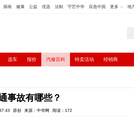
插画
健康
公益
优选
法制
守艺中华
应急中国
更多
地
选车
报价
汽修百科
特卖活动
经销商
通事故有哪些？
7:43
原创
来源：中华网
阅读：172