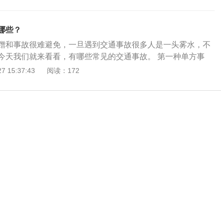
哪些？
蹭和事故很难避免，一旦遇到交通事故很多人是一头雾水，不
今天我们就来看看，有哪些常见的交通事故。 第一种单方事
固定无需赔偿的物体。就像车辆行驶过程中撞到护栏、路墩或
 15:37:43
阅读：172
辆受损，都算是单方事故，并不涉及到人员伤亡或第三方的财
：双方事故：车与人车与车车与赔偿物出现事故。虽然不涉及人
者财物损失、事故责任明确的双方多方交通事故。比如说车辆追
任，对方或两方车辆均受损的情况下 第三种：单方被撞：车辆
、被砸。行驶时被其他车辆撞。如停放在小区、停车场等地，
我们要第一时间先找小区、停车场的管理部门调取监控录像，
商赔偿处理事宜。 第四种：连环撞击：多车连环撞击。连环撞
三辆以上车辆出现事故撞击。赔偿与判定方法有两种，如果前
态，而第三辆车追尾导致三辆车都受损，那由最后一辆车负全
驶过程中出现连环追尾，那么第一台车如果无违章，那由后方
由第三辆车负责赔偿。 第五种：水淹车：因驾驶环境和方式，
损坏。遇到积水路面时，我们行驶中突然发现发动机进水熄