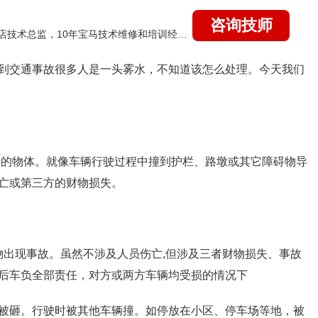
咨询技师
国家认证的汽车维修高级技工，曾任北京宝马4s店技术总监，10年宝马技术维修和培训经验，擅长：宝马全系疑难故障诊断维修，远程维修技术指导
到交通事故很多人是一头雾水，不知道该怎么处理。今天我们
偿的物体。就像车辆行驶过程中撞到护栏、路墩或其它障碍物导
亡或第三方的财物损失。
物出现事故。虽然不涉及人员伤亡
,
但涉及三者财物损失、事故
后车负全部责任，对方或两方车辆均受损的情况下
被砸。行驶时被其他车辆撞。如停放在小区、停车场等地，被