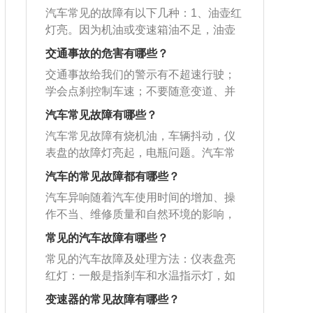
汽车常见的故障有以下几种：1、油壶红
灯亮。因为机油或变速箱油不足，油壶
的红灯亮起。如果石油短缺，我们只需
交通事故的危害有哪些？
要自己加油。如果车辆受到撞击，可能
交通事故给我们的警示有不超速行驶；
是发动机机油和变速箱油泄漏或油路损
学会点刹控制车速；不要随意变道、并
坏。这时，不要加油。最好停下来检查
线；恶劣天气增大安全距离。十次事故
一下，等待救援。2、汽车刹车灯、水温
汽车常见故障有哪些？
九次快，超速等重点交通违法行为是引
灯亮。车的刹车灯显示我们心爱的车刹
汽车常见故障有烧机油，车辆抖动，仪
发交通事故的重要原因。在高速路上行
车有问题。如果开车时手刹没有松开，
表盘的故障灯亮起，电瓶问题。汽车常
驶，保持安全车速是确保安全出行最重
就要及时松开。但是手刹松了，灯还亮
见故障是指出现次数多，频率高，但不
要的保障。当驾驶人发现前方车辆刹车
汽车的常见故障都有哪些？
着。很可能是刹车片太薄，导致刹车油
会对汽车使用构成致命性破坏的故障。
时，一定要点刹提醒后车。一是为了继
量低。这种情况会影响车辆的制动效
汽车异响随着汽车使用时间的增加、操
汽车烧机油的现象是用手摸排气管，会
续保持车距，二是为了提醒后车减速，
果，造成安全隐患。水温灯亮时，说明
作不当、维修质量和自然环境的影响，
发现有黑色发湿的油泥积聚。汽车烧机
避免发生追尾事故。高速中随意变更行
水温过高。此时应立即停车，否则可能
各零部件因磨损、损坏、松动、老化、
油会导致汽车排气管冒蓝烟。如果在没
常见的汽车故障有哪些？
驶车道，易导致通行秩序被打乱，造成
会冲走缸床，发动机的水路和油路混在
接触不良、短路、断路等产生超出规定
有漏机油的情况下，汽车烧机油会导致
后方车辆避让不及发生危险。当驾驶人
常见的汽车故障及处理方法：仪表盘亮
一起。那样的话，发动机就得大修了。
要求的噪音。如敲缸、超速鸣笛、零件
机油严重缺少。汽车烧机油的原因是车
有变换车道意图时，需通过车辆后视镜
红灯：一般是指刹车和水温指示灯，如
3、车辆偏离轨道。如果车辆偏离，我们
摩擦、换挡、齿卡嗒作响。汽车故障是
龄的增加。随着车龄的增加，发动机内
观察后方是否有来车，确认有足够安全
果行驶中刹车灯突然亮有可能是刹车片
应该立即停车。产生偏差的原因很多，
汽车无法完成功能的现象，如发动机启
变速器的常见故障有哪些？
部部件的过度磨损和老化会导致汽车烧
距离，再提前3秒打开转向灯告知后方驾
变薄，也可能是漏刹车油或是刹车油油