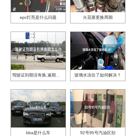
epc灯亮是什么问题
火花塞更换周期
驾驶证到期没有换,逾期怎么办??
玻璃水冻住了如何解决？
bba是什么车
92号95号汽油区别