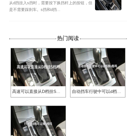
从d挡挂入s挡时，需要按下换挡杆上的按钮，但
是不需要踩刹车。s挡和d挡...
热门阅读
高速可以直接从D档挂S档吗
自动挡车行驶中可以d档换s档吗