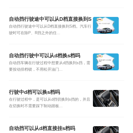
自动挡行驶途中可以从D档直接换到S
吗?
自动挡行驶途中可以从D档直接换到S档。汽车行
驶时可在除P、R挡之外的任...
自动挡行驶中可以从d档换s档吗
自动挡车辆在行驶过程中想要从d挡换到s挡，需
要按动排档锁，不用松开油门...
行驶中d档可以换s档吗
在行驶过程中，是可以从d挡切换到s挡的，并且
在切换时不需要踩下制动踏板...
自动挡可以从d档直接挂s档吗