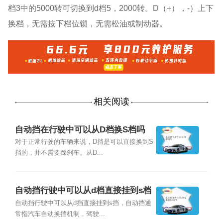
档3中的5000转可切换到d档5，2000转。D（+），-）上下
换档，无需按下档位锁，无需松油或制动器。
相关阅读
自动挡在行驶中可以从D档换S档吗
对于正常行驶的车辆来说，D挡是可以直接换到S
挡的，并不需要踩刹车。从D...
自动挡行驶中可以从d档直接挂到s档
上吗
自动挡行驶中可以从d挡直接挂到s挡，自动挡通
常指汽车自动换挡机制，驾驶...