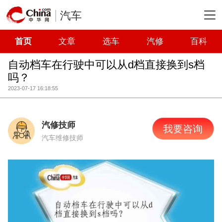
汽车
首页
文章
选车
汽修
百科
自动档车在行驶中可以从d档直接换到s档
吗？
2023-07-17 16:18:55
汽修技师
我要咨询
汽车维修技师