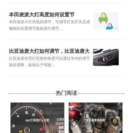
本田凌派大灯高度如何设置节
本田凌派大灯高低的调节，可调节灯光开关总成
侧面的高度调节旋钮进行调节...
比亚迪唐大灯如何调节，比亚迪唐大
灯调节教程
比亚迪唐前照灯照射的角度可以通过车内的调节
旋钮调整，旋钮位于驾驶...
热门阅读