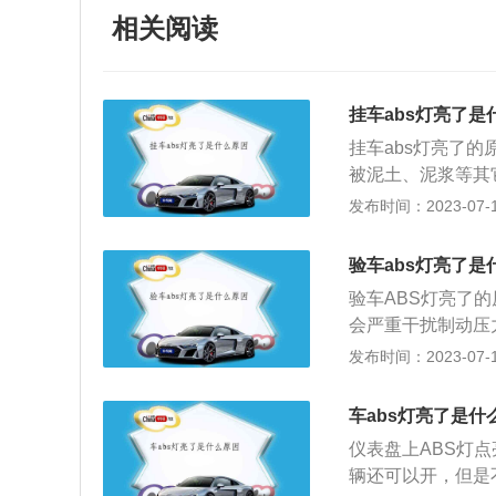
相关阅读
挂车abs灯亮了是
挂车abs灯亮了的
被泥土、泥浆等其
无法判别车速，不
发布时间：2023-07-17
动。处理方案：清
隙，即可恢复正常
验车abs灯亮了是
信号不良而使系统
验车ABS灯亮了
bs的系统电源供
会严重干扰制动压
起，加速时则abs
进行维护之后，松
发布时间：2023-07-17
v，引擎转速上升
题导致数据传输出
充电系统；检查电源
修，车主个人无法
算机故障：引擎启动
车abs灯亮了是什
3、车速传感器故
搭铁线路接触不良
仪表盘上ABS灯
响传感器感应相应
案：松开油压阀体
辆还可以开，但是
法：清洁传感器上
头是否间隙变大；更