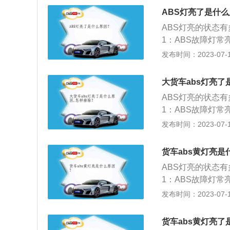
BS指示灯，以及
案：清洁车速传感
中线路连接部分出
ABS灯亮了是什
导致故障灯亮起。
正常。原因2：由
障。排除方法为检
置不良：ABS系
ABS灯亮的状态
良而使系统故障。
即可解决。4、A
导致ABS故障灯
1：ABS故障灯
S警告灯间歇性亮
自检正常亮起：车
等其它污染源覆盖
发布时间：2023-07-17
而电瓶电压下降低于
障灯熄灭，是正常
速，不能断定车轮
的系统电源供应电
案：清洁车速传感
重；检查充电系统
大货车abs灯亮了
正常。原因2：由
引擎启动后ABS警
ABS灯亮的状态
良而使系统故障。
铁线路接触不良；
1：ABS故障灯
S警告灯间歇性亮
案：松开油压阀体
等其它污染源覆盖
发布时间：2023-07-17
而电瓶电压下降低于
头是否间隙变大；更
速，不能断定车轮
的系统电源供应电
起。原因：在高速
案：清洁车速传感
重；检查充电系统
货车abs黄灯亮是
别太大；轮胎规格
正常。原因2：由
引擎启动后ABS警
圈规格，参考油箱
ABS灯亮的状态
良而使系统故障。
铁线路接触不良；
灯开关调整不当；
1：ABS故障灯
S警告灯间歇性亮
案：松开油压阀体
用手指将刹车开关
等其它污染源覆盖
发布时间：2023-07-17
而电瓶电压下降低于
头是否间隙变大；更
刹车灯开关。AB
速，不能断定车轮
的系统电源供应电
起。原因：在高速
防抱死制动系统故
案：清洁车速传感
重；检查充电系统
货车abs黄灯亮了
别太大；轮胎规格
法减速或调整车辆
正常。原因2：由