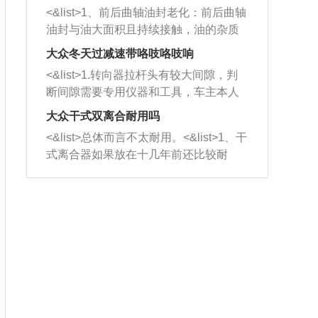
平底锅两耳，然后往左打半圈、一圈、
西取出来。但如果是因为积碳过多引起
<&list>1、前后曲轴油封老化：前后曲轴
一圈半的练习，往右同样也要打相同的
的堵塞，就需要将三元催化器泡在草酸
油封与油大面积且持续接触，油的杂质
圈数。 <&list>3、最后强调要反复练
中进行清洗。 <&list>3、也可以利用清
和发动机内持续温度变化使其密封效果
习，这样就可以形成肌肉记忆，在真实
大众冬天过减速带咯吱咯吱响
洗剂对堵塞的情况得到解决，将清洗剂
逐渐减弱，导致渗油或漏油。<&list>2、
驾驶车辆时，不需要记忆也能打好方
放在燃油箱中，与燃油混合后，车辆启
<&list>1.转向器拉杆头有较大间隙，判
活塞间隙过大：积碳会使活塞环与缸体
向。
动时，就可以和汽油一起进入到燃烧
断间隙需要专用仪器和工具，车主本人
的间隙扩大，导致机油流入燃烧室中，
室，最后形成废气排出，就可以让三元
无法制作，需要将车辆送到修理厂或4s
造成烧机油。<&list>3、机油粘度。使用
大众干式双离合耐用吗
催化器得到清洗，排气管堵塞的情况就
店；<&list>2.车辆半轴套管防尘罩破
机油粘度过小的话，同样会有烧机油现
<&list>总体而言不太耐用。<&list>1、干
能够得到解决。
裂，破裂后会出现漏油现象，使半轴磨
象，机油粘度过小具有很好的流动性，
式离合器如果放在十几年前还比较耐
损严重，磨损的半轴容易损坏，产生异
容易窜入到气缸内，参与燃烧。<&list>
用，但是由于现在的汽车发动机动力输
响；<&list>3.稳定器的转向胶套和球头
4、机油量。机油量过多，机油压力过
出越来越高，使得干式离合器散热不足
老化，一般是使用时间过长造成的。解
大，会将部分机油压入气缸内，也会出
的缺陷也逐渐暴露出来。<&list>2、由于
决方法是更换新的质量好的转向橡胶套
现烧机油。<&list>5、机油滤清器堵塞：
干式双离合的工作环境暴露在空气中，
和球头。
会导致进气不畅，使进气压力下降，形
而离合器的散热也是通离合器罩上面的
成负压，使机油在负压的情况下吸入燃
几个小孔来进行散热。但是在行驶过程
烧室引起烧机油。<&list>6、正时齿轮或
中变速箱需要换挡，就不得不使得离合
链条磨损：正时齿轮或链条的磨损会引
器频繁工作。<&list>3、长时间的低速行
起气阀和曲轴的正时不同步。由于轮齿
驶以及过于频繁的启停，导致离合器的