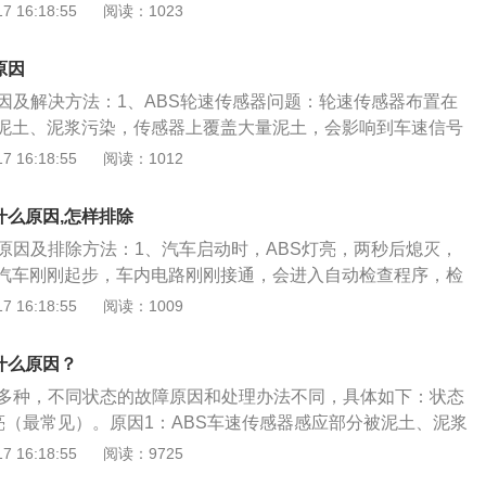
谨慎开车，避免高速行驶或紧急制动，否则很有可能因为ABS
 16:18:55
阅读：1023
速传感器；4、ABS线束断裂；没有线束传输就没有数据传
高速行驶亮起：在高速⾏驶中，abs计算机计算车速信号出现后轮
滑情况，影响行车安全。ABS灯点亮不正常的情况：1、车辆
传送，电脑判断出现故障问题导致灯亮；解决办法：更换整套
别太大；轮胎规格不正确或钢圈规格不正确。处理方案：参考
，仪表盘的指示灯都会点亮自检，包括ABS系统。自检完成
免出现更大的损失；5、在验车时，需要测试尾气排放，如果
原因
圈规格，参考油箱盖旁的贴铁。6、刹车灯内部接触不良：刹
会自动熄灭，也包括ABS灯；2、打开点火开关，ABS灯常亮
尾气排放时只有前轮转动；属于正常现象，无需做特殊处理；
，刹车灯内部接触不良。会导致abs警告灯间间歇性亮起。7、
原因及解决方法：1、ABS轮速传感器问题：轮速传感器布置在
程中ABS灯点亮，ABS系统完全不起作用；4、ABS灯偶尔点
，在测试尾气排放时只有后轮转动，这样在验完车后ABS就会
磁阀故障：由于ABS线路之间连接松动，ABS泵内部故障等原
泥土、泥浆污染，传感器上覆盖大量泥土，会影响到车速信号
时起作用，有时不起作用。
于正常现象，行驶一段时间后就会灭掉；7、在测试尾气排放
BS灯点亮，这个故障需要进行全面检查。处理方案：引擎发
脑无法判断车速信号，就会报警。解决方法：清洁传感器上的脏
 16:18:55
阅读：1012
轮一起转动，此时ABS系统就认为某些部位出现了故障，在验
，用手指将刹车开关连杆往下推到底，再放松刹车踏板，完成
信号齿圈的间隙即可。如果轮速传感器损坏，只能更换。2、
故障灯就会亮。
换刹车灯开关。abs故障灯亮了，建议不要继续驾驶，因为abs
说各个车都有ABS系统，但因工艺不同、装配质量及材料的原
什么原因,怎样排除
防抱死制动系统故障，紧急制动时如果车轮抱死，车辆会失控
差异的。轮速传感器插线松脱的故障比较多，此时可能会导致
的原因及排除方法：1、汽车启动时，ABS灯亮，两秒后熄灭，
法减速或调整车辆行驶轨迹，安全隐患较大。
解决方法：及时前往4S店等专业维修机构检修电路。3、ABS
汽车刚刚起步，车内电路刚刚接通，会进入自动检查程序，检
）编程问题：很可能是控制单元内的数据不匹配或数据不正确，
有问题。这时仪表盘的灯基本都会亮。检查后，没有问题，指
 16:18:55
阅读：1009
。这一项需要用到专用的检测电脑。解决方法：前往维修点清
果防抱死制动系统指示灯没有立即熄灭，则表明防抱死制动系
ABS总泵问题：ABS制动防抱死系统需要内置的总泵来驱动运
情况下，制动系统仍然可以正常使用，只有ABS防抱死制动系
导致ABS系统失效。解决方法：到维修机构维修或更换ABS总
什么原因？
踩刹车太猛，车轮很容易锁死，造成事故。因此，应该尽快去
单元（ECU）电路板故障：ABS控制单元故障，相当于车辆控
有多种，不同状态的故障原因和处理办法不同，具体如下：状态
修理厂修理。2、ABS传感器脏污：货车在行驶的时候，把路上
的芯片损坏，但这种故障概率很小。有的车的ABS控制单元的
常亮（最常见）。原因1：ABS车速传感器感应部分被泥土、泥浆
S传感器的感应部分，导致无法获得正常的数据信号，从而影响
行简单维修的，比如焊接点的脱落等。解决方法：前往4S店等
，影响传感器感应相应的车速信号，使ABS电脑无法判别车
 16:18:55
阅读：9725
收到信号做出判断来发出相应的指令。排除方法为把覆盖在ABS
板，或更换主板。6、蓄电池电压过低或保险丝熔断。车辆的A
的滑移率，进而不能发出相应动作指令来调节制动。处理方
清理干净，即可恢复正常工作。3、线路接触不良：ABS系统