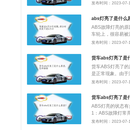
中，驾驶员一定要
发布时间：2023-07-17
坏，及时更换新车
确：abs警告灯
系统故障而出现打
输，没有正常信息
速度与前轮速度差
在打开点火开关时
线束或者插头，以
abs灯亮了是什么
车辆轮胎规格及钢
后，大多数指示灯
是前驱车，在测试
车灯开关调整不当
ABS故障灯亮的
不熄灭；3、行车过
6、如果是后驱车
ABS泵、调压电
车轮上，很容易被
亮，ABS系统有
亮故障灯，同样属
因，同样会导致A
的传递，ABS电
发布时间：2023-07-17
时，并不是四个车
动，踏下刹车踏板
污，调整传感器与
完车之后，ABS
自我设定位置或更
线路连接故障：虽
货车abs灯亮了是
灯亮意味着车辆的
因，所以还是有所
货车ABS灯亮了
打滑，使驾驶员无
ABS故障灯亮起。
是正常现象。由于
控制单元（ECU
查汽车的位置是否
发布时间：2023-07-17
需要重新调整数据
示灯就会熄灭。如
除故障即可。4、
统有故障。在这种
作，总泵故障就会
货车abs灯亮了是
统出现故障。如果
泵。5、ABS控制
ABS灯亮的状态
4S店或专业汽车
制制动防抱死系统
1：ABS故障灯
的污泥飞溅到AB
电路板还是可以进
等其它污染源覆盖
发布时间：2023-07-17
ABS模块无法接
维修机构修理电路
速，不能断定车轮
传感器上的脏东西