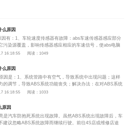
什么原因
原因有：1、车轮速度传感器有故障：abs车速传感器感应部分
它污染源覆盖，影响传感器感应相应的车速信号，使abs电脑
能断定车轮的滑移率，进而不能发出相应动作指令来调节制
 16:18:55
阅读：1049
洁车速传感器上的脏物，调整好车速传感器与信号齿圈的间
。2、由于系统线路之间连接松懈：abs继电器接触不良等引起
什么原因
故障。处理方案：检查线路连接处，有松动的重新连接。3、a
的原因是：1、系统管路中有空气，导致系统中出现问题；这样
应电压太低，如线头接触不足或搭铁不良：abs警告灯间歇性亮
力的调节，导致ABS系统功能丧失；解决办法：在对ABS系统
警告灯熄灭，当使用多种车辆电器，而电瓶电压下降低于10.5
开并排出管路中的空气即可解除；2、系统电脑故障；出现问
 16:18:55
阅读：1033
，电压上升，abs指示灯熄灭。处理方案：检查电瓶比重；检查
现故障；解决办法：建议车主去4S店或修理厂进行检测或维
供应（如电压继电器或电源接触不良）。4、abs或abs/asr计
解决此问题或容易使汽车产生新的问题，造成不必要的损失；
后abs警告灯一直亮着，直到引擎igff才熄灭：abs油压阀体
么原因
障；车速传感器感应部分被泥土、泥浆等其它污染源覆盖，影
；abs油压阀体电线接头接触不良；abs计算机故障。处理方
点亮是汽车防抱死系统出现故障。虽然ABS系统出现故障后，车
的车速信号，进而不能发出相应动作指令来控制制动；解决办
搭铁固定螺丝，再旋紧固定螺丝，必要时清洁接触面；检查插
不建议忽略ABS系统故障而继续行驶。前往4S店或维修店途
的脏污，调整传感器与信号齿圈的间隙；若车速传感器已经损
换abs或abs/asr计算机。5、轮胎规格不正确或钢圈规格不正