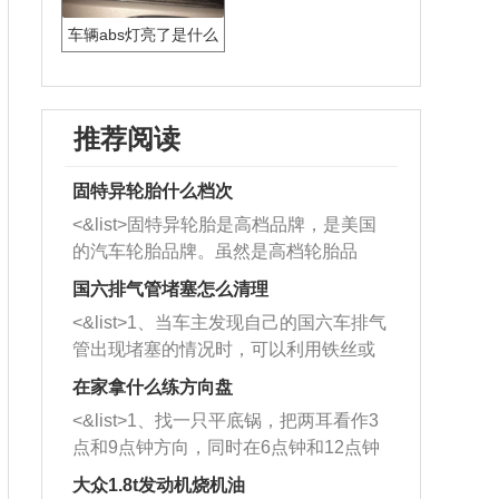
车辆abs灯亮了是什么
原因
推荐阅读
固特异轮胎什么档次
<&list>固特异轮胎是高档品牌，是美国
的汽车轮胎品牌。虽然是高档轮胎品
牌，但是中高低端的轮胎都有生产，这
国六排气管堵塞怎么清理
也是为了更好的开拓市场。
<&list>1、当车主发现自己的国六车排气
管出现堵塞的情况时，可以利用铁丝或
者是细棍，直接将杂物给取出来，如果
在家拿什么练方向盘
堵塞情况比较严重，也可以采取应急措
<&list>1、找一只平底锅，把两耳看作3
施。 <&list>2、直接利用木棍将所有的
点和9点钟方向，同时在6点钟和12点钟
杂物推到排气管里面的位置处，然后将
方向做一个标记。 <&list>2、双手握住
三元催化器拆解开，就可以将堵塞的东
大众1.8t发动机烧机油