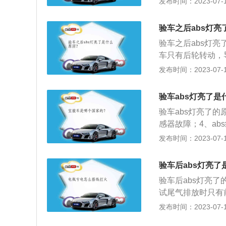
发布时间：2023-07-17
而电瓶电压下降低于
头是否间隙变大；更
刹车灯开关。AB
速，不能断定车轮
的系统电源供应电
起。原因：在高速
防抱死制动系统故
案：清洁车速传感
重；检查充电系统
验车之后abs灯亮
别太大；轮胎规格
法减速或调整车辆
正常。原因2：由
引擎启动后ABS警
圈规格，参考油箱
验车之后abs灯
良而使系统故障。
铁线路接触不良；
灯开关调整不当；
车只有后轮转动，
S警告灯间歇性亮
案：松开油压阀体
用手指将刹车开关
传感器、abs线路
发布时间：2023-07-17
而电瓶电压下降低于
头是否间隙变大；更
刹车灯开关。AB
其作用是：汽车在
的系统电源供应电
起。原因：在高速
防抱死制动系统故
证车轮与地面的附
重；检查充电系统
验车abs灯亮了是
别太大；轮胎规格
法减速或调整车辆
障灯：发动机有故
引擎启动后ABS警
圈规格，参考油箱
验车abs灯亮了
灯：缺少机油。
铁线路接触不良；
灯开关调整不当；
感器故障；4、ab
案：松开油压阀体
用手指将刹车开关
调节，使abs系统
发布时间：2023-07-17
头是否间隙变大；更
刹车灯开关。AB
与关闭都是通过车
起。原因：在高速
防抱死制动系统故
s必然不能正常工
验车后abs灯亮了
别太大；轮胎规格
法减速或调整车辆
都会使传感器工作
圈规格，参考油箱
验车后abs灯亮
覆盖，影响传感器
灯开关调整不当；
试尾气排放时只有
用手指将刹车开关
这样在验完车后a
发布时间：2023-07-17
刹车灯开关。AB
的防抱死制动系统