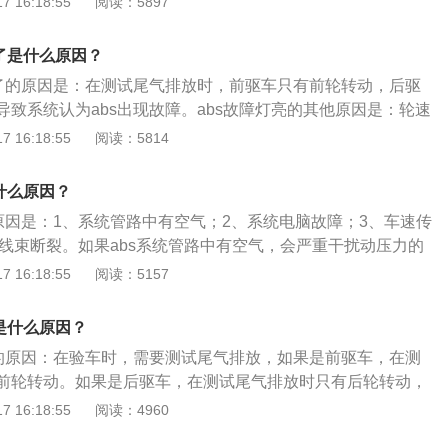
 16:18:55
阅读：5897
10.5V，引擎转速上升，电压上升，ABS指示灯熄灭；ABS
换ABS或ABS/ASR计算机。状态4：ABS警告灯高速行驶亮
S故障灯亮了，建议不要继续驾驶，因为ABS灯亮意味着车辆的
的滑移率，进而不能发出相应动作指令来调节制动。处理方
压太低，如线头接触不足或搭铁不良。处理方案：检查电瓶比
⾏驶中，ABS计算机计算车速信号出现后轮速度与前轮速度差
障，紧急制动时如果车轮抱死，车辆会失控打滑，使驾驶员无
器上的脏物，调整好车速传感器与信号齿圈的间隙，即可恢复
；检查电源供应（如电压继电器或电源接触不良）。状态3：
了是什么原因？
不正确或钢圈规格不正确。处理方案：参考车辆轮胎规格及钢
行驶轨迹，安全隐患较大。
于系统线路之间连接松懈，ABS继电器接触不良等引起信号不
告灯一直亮着，直到引擎IGFF才熄灭。原因：ABS油压阀体搭
盖旁的贴铁。状态5：ABS警告灯间间歇性亮起。原因：刹车
亮了的原因是：在测试尾气排放时，前驱车只有前轮转动，后驱
处理方案：检查线路连接处，有松动的重新连接。状态2：AB
ABS油压阀体电线接头接触不良；ABS计算机故障。处理方
刹车灯内部接触不良。处理方案：引擎发动，踏下刹车踏板，
导致系统认为abs出现故障。abs故障灯亮的其他原因是：轮速
起，加速时则ABS警告灯熄灭。原因：当使用多种车辆电器，
搭铁固定螺丝，再旋紧固定螺丝，必要时清洁接触面；检查插
连杆往下推到底，再放松刹车踏板，完成自我设定位置；更换
、abs调压电磁阀、abs电脑故障。abs全称为制动防抱死系统，
 16:18:55
阅读：5814
10.5V，引擎转速上升，电压上升，ABS指示灯熄灭；ABS
换ABS或ABS/ASR计算机。状态4：ABS警告灯高速行驶亮
S故障灯亮了，建议不要继续驾驶，因为ABS灯亮意味着车辆的
制动时，自动控制制动器制动力的大小，使车轮不抱死，以保
压太低，如线头接触不足或搭铁不良。处理方案：检查电瓶比
⾏驶中，ABS计算机计算车速信号出现后轮速度与前轮速度差
障，紧急制动时如果车轮抱死，车辆会失控打滑，使驾驶员无
着力在较大值。汽车内的指示灯及作用分别为：1、发动机故
；检查电源供应（如电压继电器或电源接触不良）。状态3：
什么原因？
不正确或钢圈规格不正确。处理方案：参考车辆轮胎规格及钢
行驶轨迹，安全隐患较大。
障；2、电瓶指示灯：电量耗光或发电机故障；3、机油报警
告灯一直亮着，直到引擎IGFF才熄灭。原因：ABS油压阀体搭
盖旁的贴铁。状态5：ABS警告灯间间歇性亮起。原因：刹车
的原因是：1、系统管路中有空气；2、系统电脑故障；3、车速传
ABS油压阀体电线接头接触不良；ABS计算机故障。处理方
刹车灯内部接触不良。处理方案：引擎发动，踏下刹车踏板，
s线束断裂。如果abs系统管路中有空气，会严重干扰动压力的
搭铁固定螺丝，再旋紧固定螺丝，必要时清洁接触面；检查插
连杆往下推到底，再放松刹车踏板，完成自我设定位置；更换
功能丧失，如果电脑发生故障abs将不能正常工作。abs的启动
 16:18:55
阅读：5157
换ABS或ABS/ASR计算机。状态4：ABS警告灯高速行驶亮
S故障灯亮了，建议不要继续驾驶，因为ABS灯亮意味着车辆的
速传感器将信号传递给电脑的，如果车速传感器发生故障，ab
⾏驶中，ABS计算机计算车速信号出现后轮速度与前轮速度差
障，紧急制动时如果车轮抱死，车辆会失控打滑，使驾驶员无
作。传感器传感插头脏污或者传感器的空气间隙没有达到要求，
是什么原因？
不正确或钢圈规格不正确。处理方案：参考车辆轮胎规格及钢
行驶轨迹，安全隐患较大。
不良。如abs车速传感器感应部分被泥土、泥浆等其他污染源
盖旁的贴铁。状态5：ABS警告灯间间歇性亮起。原因：刹车
了的原因：在验车时，需要测试尾气排放，如果是前驱车，在测
感应相应的车速信号。
刹车灯内部接触不良。处理方案：引擎发动，踏下刹车踏板，
前轮转动。如果是后驱车，在测试尾气排放时只有后轮转动，
连杆往下推到底，再放松刹车踏板，完成自我设定位置；更换
bs就会亮故障灯，这是正常的，行驶一段时间就好。abs是车上
 16:18:55
阅读：4960
S故障灯亮了，建议不要继续驾驶，因为ABS灯亮意味着车辆的
，这个系统是利用轮速传感器来检测车轮转速的。在测试尾气