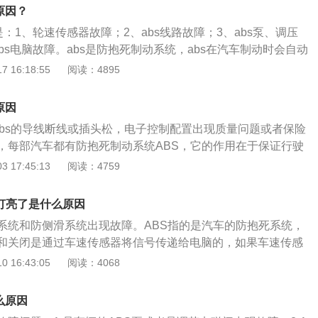
障，紧急制动时如果车轮抱死，车辆会失控打滑，使驾驶员无
个车轮一起转动的，此时abs系统就认为某些部位出现了故
原因？
行驶轨迹，安全隐患较大。
abs故障灯就会亮。验完车后，行驶一段距离abs故障灯就会熄
是：1、轮速传感器故障；2、abs线路故障；3、abs泵、调压
bs电脑故障。abs是防抱死制动系统，abs在汽车制动时会自动
的大小，使车轮不被抱死，处于边滚边滑的状态，以保证车轮
 16:18:55
阅读：4895
最大值。abs既有普通制动系统的制动功能，又能防止车轮锁
状态下仍能转向，保证汽车的制动方向稳定性，防止产生侧滑
原因
为abs的导线断线或插头松，电子控制配置出现质量问题或者保险
，每部汽车都有防抱死制动系统ABS，它的作用在于保证行驶
，让轮胎和地面有接触，锁死轮胎，以防轮胎在路面上打滑而
 17:45:13
阅读：4759
般来说，abs不会突然亮起，除非是在启动汽车时，它每次都
防止意外发生，这种情况不用理会。但如果是车辆在道路行驶
P灯亮了是什么原因
bs灯突然亮了，证明abs有异常情况，这时应该和其他车辆保持
系统和防侧滑系统出现故障。ABS指的是汽车的防抱死系统，
下，尽快到最近的维修店进行检查，因为abs亮了说明轮胎有
和关闭是通过车速传感器将信号传递给电脑的，如果车速传感
，十分危险。
死系统自然不会正常工作，这时汽车仪表盘上的指示灯就会点
 16:43:05
阅读：4068
汽车的防抱死系统，防抱死系统的开启和关闭是通过车速传感器
的，如果车速传感器出现故障，防抱死系统自然不会正常工
么原因
盘上的指示灯就会点亮。防抱死系统出现故障之后，会影响汽