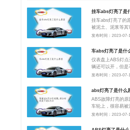
挂车abs灯亮了是
挂车abs灯亮了的
被泥土、泥浆等其
无法判别车速，不
发布时间：2023-07-17
动。处理方案：清
隙，即可恢复正常
车abs灯亮了是什
信号不良而使系统
仪表盘上ABS灯
bs的系统电源供
辆还可以开，但是
起，加速时则abs
中，驾驶员一定要
发布时间：2023-07-17
v，引擎转速上升
系统故障而出现打
充电系统；检查电源
在打开点火开关时
算机故障：引擎启动
abs灯亮了是什么
后，大多数指示灯
搭铁线路接触不良
ABS故障灯亮的
不熄灭；3、行车过
案：松开油压阀体
车轮上，很容易被
亮，ABS系统有
头是否间隙变大；更
的传递，ABS电
发布时间：2023-07-17
确：abs警告灯
污，调整传感器与
速度与前轮速度差
线路连接故障：虽
ABS灯亮了是什