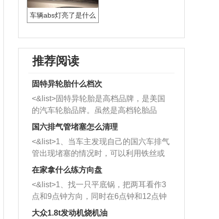
车辆abs灯亮了是什么
原因
推荐阅读
固特异轮胎什么档次
<&list>固特异轮胎是高档品牌，是美国
的汽车轮胎品牌。虽然是高档轮胎品
牌，但是中高低端的轮胎都有生产，这
国六排气管堵塞怎么清理
也是为了更好的开拓市场。
<&list>1、当车主发现自己的国六车排气
管出现堵塞的情况时，可以利用铁丝或
者是细棍，直接将杂物给取出来，如果
在家拿什么练方向盘
堵塞情况比较严重，也可以采取应急措
<&list>1、找一只平底锅，把两耳看作3
施。 <&list>2、直接利用木棍将所有的
点和9点钟方向，同时在6点钟和12点钟
杂物推到排气管里面的位置处，然后将
方向做一个标记。 <&list>2、双手握住
三元催化器拆解开，就可以将堵塞的东
大众1.8t发动机烧机油