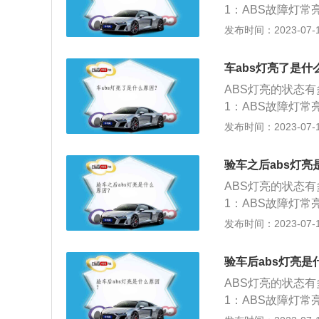
铁线路接触不良；
灯开关调整不当；
1：ABS故障灯
力过大而将车轮完
案：松开油压阀体
用手指将刹车开关
等其它污染源覆盖
发布时间：2023-07-17
制动效果达到最好
头是否间隙变大；更
刹车灯开关。AB
速，不能断定车轮
ABS中，对能够
起。原因：在高速
防抱死制动系统故
案：清洁车速传感
制通道分为四通道
车abs灯亮了是什
别太大；轮胎规格
法减速或调整车辆
正常。原因2：由
通道ABS，它是
圈规格，参考油箱
ABS灯亮的状态
良而使系统故障。
上安装一个轮速传感
灯开关调整不当；
1：ABS故障灯
S警告灯间歇性亮
以在方向稳定性、
用手指将刹车开关
等其它污染源覆盖
发布时间：2023-07-17
而电瓶电压下降低于
道式ABS：是对
刹车灯开关。AB
速，不能断定车轮
的系统电源供应电
轮由一个通道控制
防抱死制动系统故
案：清洁车速传感
重；检查充电系统
验车之后abs灯亮
通道式：有四个轮
法减速或调整车辆
正常。原因2：由
引擎启动后ABS警
压力调节器装置，
ABS灯亮的状态
良而使系统故障。
铁线路接触不良；
1：ABS故障灯
S警告灯间歇性亮
案：松开油压阀体
等其它污染源覆盖
发布时间：2023-07-17
而电瓶电压下降低于
头是否间隙变大；更
速，不能断定车轮
的系统电源供应电
起。原因：在高速
案：清洁车速传感
重；检查充电系统
验车后abs灯亮是
别太大；轮胎规格
正常。原因2：由
引擎启动后ABS警
圈规格，参考油箱
ABS灯亮的状态
良而使系统故障。
铁线路接触不良；
灯开关调整不当；
1：ABS故障灯
S警告灯间歇性亮
案：松开油压阀体
用手指将刹车开关
等其它污染源覆盖