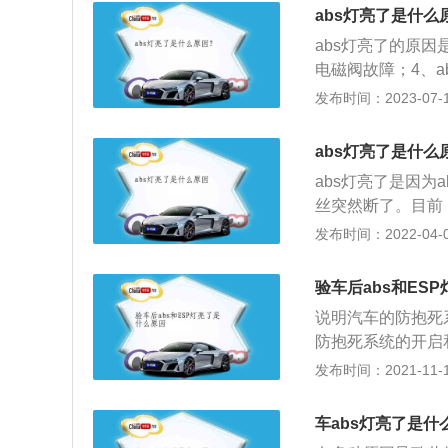
防抱死制动系统故
排放时，并不是四
abs灯亮了是什么
法减速或调整车辆
障，在验完车之后
abs灯亮了的原因
灭。
电磁阀故障；4、a
控制制动器制动力
发布时间：2023-07-17
与地面的附着力在
死，使汽车在制动
abs灯亮了是什么
和跑偏。
abs灯亮了是因
丝突然断了。目前
安全性，在刹车时
发布时间：2022-04-03
发生意外事故。一
会进行自我检查，
验车后abs和ES
时，仪表盘上的a
说明汽车的防抱死
距离，在安全条件
防抱死系统的开启
机会出现打滑情况
器出现故障，防抱
发布时间：2021-11-10
亮。ABS指的是
将信号传递给电脑
车abs灯亮了是什
作，这时汽车仪表