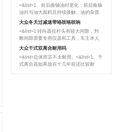
平底锅两耳，然后往左打半圈、一圈、
西取出来。但如果是因为积碳过多引起
<&list>1、前后曲轴油封老化：前后曲轴
一圈半的练习，往右同样也要打相同的
的堵塞，就需要将三元催化器泡在草酸
油封与油大面积且持续接触，油的杂质
圈数。 <&list>3、最后强调要反复练
中进行清洗。 <&list>3、也可以利用清
和发动机内持续温度变化使其密封效果
习，这样就可以形成肌肉记忆，在真实
大众冬天过减速带咯吱咯吱响
洗剂对堵塞的情况得到解决，将清洗剂
逐渐减弱，导致渗油或漏油。<&list>2、
驾驶车辆时，不需要记忆也能打好方
放在燃油箱中，与燃油混合后，车辆启
<&list>1.转向器拉杆头有较大间隙，判
活塞间隙过大：积碳会使活塞环与缸体
向。
动时，就可以和汽油一起进入到燃烧
断间隙需要专用仪器和工具，车主本人
的间隙扩大，导致机油流入燃烧室中，
室，最后形成废气排出，就可以让三元
无法制作，需要将车辆送到修理厂或4s
造成烧机油。<&list>3、机油粘度。使用
大众干式双离合耐用吗
催化器得到清洗，排气管堵塞的情况就
店；<&list>2.车辆半轴套管防尘罩破
机油粘度过小的话，同样会有烧机油现
<&list>总体而言不太耐用。<&list>1、干
能够得到解决。
裂，破裂后会出现漏油现象，使半轴磨
象，机油粘度过小具有很好的流动性，
式离合器如果放在十几年前还比较耐
损严重，磨损的半轴容易损坏，产生异
容易窜入到气缸内，参与燃烧。<&list>
用，但是由于现在的汽车发动机动力输
响；<&list>3.稳定器的转向胶套和球头
4、机油量。机油量过多，机油压力过
出越来越高，使得干式离合器散热不足
老化，一般是使用时间过长造成的。解
大，会将部分机油压入气缸内，也会出
的缺陷也逐渐暴露出来。<&list>2、由于
决方法是更换新的质量好的转向橡胶套
现烧机油。<&list>5、机油滤清器堵塞：
干式双离合的工作环境暴露在空气中，
和球头。
会导致进气不畅，使进气压力下降，形
而离合器的散热也是通离合器罩上面的
成负压，使机油在负压的情况下吸入燃
几个小孔来进行散热。但是在行驶过程
烧室引起烧机油。<&list>6、正时齿轮或
中变速箱需要换挡，就不得不使得离合
链条磨损：正时齿轮或链条的磨损会引
器频繁工作。<&list>3、长时间的低速行
起气阀和曲轴的正时不同步。由于轮齿
驶以及过于频繁的启停，导致离合器的