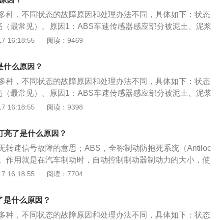
圈规格，参考油箱盖旁的贴铁。6、刹车灯内部接触不良：刹
差异的。轮速传感器插线松脱的故障比较多，此时可能会导致
，刹车灯内部接触不良。会导致abs警告灯间间歇性亮起。7、
有多种，不同状态的故障原因和处理办法不同，具体如下：状态
解决方法：及时前往4S店等专业维修机构检修电路。3、ABS
磁阀故障：由于ABS线路之间连接松动，ABS泵内部故障等原
常亮（最常见）。原因1：ABS车速传感器感应部分被泥土、泥浆
）编程问题：很可能是控制单元内的数据不匹配或数据不正确，
BS灯点亮，这个故障需要进行全面检查。处理方案：引擎发
，影响传感器感应相应的车速信号，使ABS电脑无法判别车
 16:18:55
阅读：9469
。这一项需要用到专用的检测电脑。解决方法：前往维修点清
，用手指将刹车开关连杆往下推到底，再放松刹车踏板，完成
的滑移率，进而不能发出相应动作指令来调节制动。处理方
ABS总泵问题：ABS制动防抱死系统需要内置的总泵来驱动运
换刹车灯开关。abs故障灯亮了，建议不要继续驾驶，因为abs
器上的脏物，调整好车速传感器与信号齿圈的间隙，即可恢复
导致ABS系统失效。解决方法：到维修机构维修或更换ABS总
是什么原因？
防抱死制动系统故障，紧急制动时如果车轮抱死，车辆会失控
于系统线路之间连接松懈，ABS继电器接触不良等引起信号不
单元（ECU）电路板故障：ABS控制单元故障，相当于车辆控
有多种，不同状态的故障原因和处理办法不同，具体如下：状态
法减速或调整车辆行驶轨迹，安全隐患较大。
处理方案：检查线路连接处，有松动的重新连接。状态2：AB
的芯片损坏，但这种故障概率很小。有的车的ABS控制单元的
常亮（最常见）。原因1：ABS车速传感器感应部分被泥土、泥浆
起，加速时则ABS警告灯熄灭。原因：当使用多种车辆电器，
行简单维修的，比如焊接点的脱落等。解决方法：前往4S店等
，影响传感器感应相应的车速信号，使ABS电脑无法判别车
 16:18:55
阅读：9398
10.5V，引擎转速上升，电压上升，ABS指示灯熄灭；ABS
板，或更换主板。6、蓄电池电压过低或保险丝熔断。车辆的A
的滑移率，进而不能发出相应动作指令来调节制动。处理方
压太低，如线头接触不足或搭铁不良。处理方案：检查电瓶比
其他故障灯，都是由蓄电池驱动的，蓄电池电压过低或故障就会
器上的脏物，调整好车速传感器与信号齿圈的间隙，即可恢复
；检查电源供应（如电压继电器或电源接触不良）。状态3：
P灯亮了是什么原因？
解决方法：及时为蓄电池充电，必要时更换。7、液压调节装
于系统线路之间连接松懈，ABS继电器接触不良等引起信号不
告灯一直亮着，直到引擎IGFF才熄灭。原因：ABS油压阀体搭
统内部液压传动装置损坏，刹车动力不能传送至防抱死系统，会
无转速信号故障的意思；ABS，全称制动防抱死系统（Antiloc
处理方案：检查线路连接处，有松动的重新连接。状态2：AB
ABS油压阀体电线接头接触不良；ABS计算机故障。处理方
亮起。解决方法：前往4S店检修液压调节装置。8、车辆启动时
ystem）。作用就是在汽车制动时，自动控制制动器制动力的大小，使
起，加速时则ABS警告灯熄灭。原因：当使用多种车辆电器，
搭铁固定螺丝，再旋紧固定螺丝，必要时清洁接触面；检查插
辆启动时，会进行自检操作，期间故障灯亮起，自检结束，故
于边滚边滑（滑移率在20%左右）的状态，以保证车轮与地面
 16:18:55
阅读：7704
10.5V，引擎转速上升，电压上升，ABS指示灯熄灭；ABS
换ABS或ABS/ASR计算机。状态4：ABS警告灯高速行驶亮
情况。解决方法：无需特别处理。
。ABS的工作原理：在制动时，ABS根据每个车轮速度传感器
压太低，如线头接触不足或搭铁不良。处理方案：检查电瓶比
⾏驶中，ABS计算机计算车速信号出现后轮速度与前轮速度差
可迅速判断出车轮的抱死状态，关闭开始抱死车轮上面的常开
；检查电源供应（如电压继电器或电源接触不良）。状态3：
了是什么原因？
不正确或钢圈规格不正确。处理方案：参考车辆轮胎规格及钢
动力不变。如果车轮继续抱死，则打开常闭输出电磁阀，这个
告灯一直亮着，直到引擎IGFF才熄灭。原因：ABS油压阀体搭
盖旁的贴铁。状态5：ABS警告灯间间歇性亮起。原因：刹车
有多种，不同状态的故障原因和处理办法不同，具体如下：状态
由于出现直通制动液贮油箱的管路而迅速下移，防止了因制动