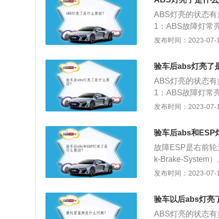
车辆轮胎规格及钢
因，所以还是有所
车灯开关调整不当
ABS灯亮的状态
ABS故障灯亮起。
ABS泵、调压电
1：ABS故障灯
控制单元（ECU
因，同样会导致A
等其它污染源覆盖
发布时间：2023-07-17
需要重新调整数据
动，踏下刹车踏板
速，不能断定车轮
除故障即可。4、
自我设定位置或更
案：清洁车速传感
作，总泵故障就会
验车后abs灯亮了
灯亮意味着车辆的
正常。原因2：由
泵。5、ABS控制
ABS灯亮的状态
打滑，使驾驶员无
良而使系统故障。
制制动防抱死系统
1：ABS故障灯
S警告灯间歇性亮
电路板还是可以进
等其它污染源覆盖
发布时间：2023-07-17
而电瓶电压下降低于
维修机构修理电路
速，不能断定车轮
的系统电源供应电
BS指示灯，以及
案：清洁车速传感
重；检查充电系统
验车后abs和ES
导致故障灯亮起。
正常。原因2：由
引擎启动后ABS警
置不良：ABS系
故障ESP是右前轮
良而使系统故障。
铁线路接触不良；
导致ABS故障灯
k-Brake-S
S警告灯间歇性亮
案：松开油压阀体
自检正常亮起：车
车轮不被抱死，处
发布时间：2023-07-17
而电瓶电压下降低于
头是否间隙变大；更
障灯熄灭，是正常
的附着力在最大值
的系统电源供应电
起。原因：在高速
传来的速度信号，
重；检查充电系统
验车以后abs灯亮
别太大；轮胎规格
输入电磁阀，让制
引擎启动后ABS警
圈规格，参考油箱
ABS灯亮的状态
车轮上的制动压力