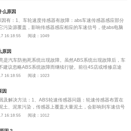
什么原因
原因有：1、车轮速度传感器有故障：abs车速传感器感应部分
它污染源覆盖，影响传感器感应相应的车速信号，使abs电脑
能断定车轮的滑移率，进而不能发出相应动作指令来调节制
 16:18:55
阅读：1049
洁车速传感器上的脏物，调整好车速传感器与信号齿圈的间
。2、由于系统线路之间连接松懈：abs继电器接触不良等引起
么原因
故障。处理方案：检查线路连接处，有松动的重新连接。3、a
点亮是汽车防抱死系统出现故障。虽然ABS系统出现故障后，车
应电压太低，如线头接触不足或搭铁不良：abs警告灯间歇性亮
不建议忽略ABS系统故障而继续行驶。前往4S店或维修店途
警告灯熄灭，当使用多种车辆电器，而电瓶电压下降低于10.5
谨慎开车，避免高速行驶或紧急制动，否则很有可能因为ABS
 16:18:55
阅读：1023
，电压上升，abs指示灯熄灭。处理方案：检查电瓶比重；检查
滑情况，影响行车安全。ABS灯点亮不正常的情况：1、车辆
供应（如电压继电器或电源接触不良）。4、abs或abs/asr计
，仪表盘的指示灯都会点亮自检，包括ABS系统。自检完成
后abs警告灯一直亮着，直到引擎igff才熄灭：abs油压阀体
原因
会自动熄灭，也包括ABS灯；2、打开点火开关，ABS灯常亮
；abs油压阀体电线接头接触不良；abs计算机故障。处理方
原因及解决方法：1、ABS轮速传感器问题：轮速传感器布置在
程中ABS灯点亮，ABS系统完全不起作用；4、ABS灯偶尔点
搭铁固定螺丝，再旋紧固定螺丝，必要时清洁接触面；检查插
泥土、泥浆污染，传感器上覆盖大量泥土，会影响到车速信号
时起作用，有时不起作用。
换abs或abs/asr计算机。5、轮胎规格不正确或钢圈规格不正
脑无法判断车速信号，就会报警。解决方法：清洁传感器上的脏
 16:18:55
阅读：1012
高速行驶亮起：在高速⾏驶中，abs计算机计算车速信号出现后轮
信号齿圈的间隙即可。如果轮速传感器损坏，只能更换。2、
别太大；轮胎规格不正确或钢圈规格不正确。处理方案：参考
说各个车都有ABS系统，但因工艺不同、装配质量及材料的原
么原因？