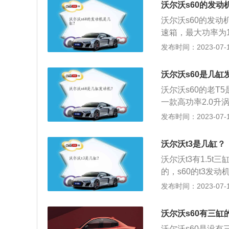
沃尔沃s60的发动
气。
沃尔沃s60的发
速箱，最大功率为1
压主要就是通过涡
发布时间：2023-07-17
矩。在车身尺寸方面，
m，轴距为2872
沃尔沃s60是几缸
的需求，这款车还
沃尔沃s60的老T
一款高功率2.0升
矩，能在5500转
发布时间：2023-07-17
矩。这款发动机搭
自一体变速箱。沃尔
沃尔沃t3是几缸？
1850mm、1431
沃尔沃t3有1.5t三
的，s60的t3发动机
发动机也同样拥有
发布时间：2023-07-17
汽油版车型一共使
率版2.0升涡轮增
沃尔沃s60有三缸
m、宽1866mm、
沃尔沃s60是没