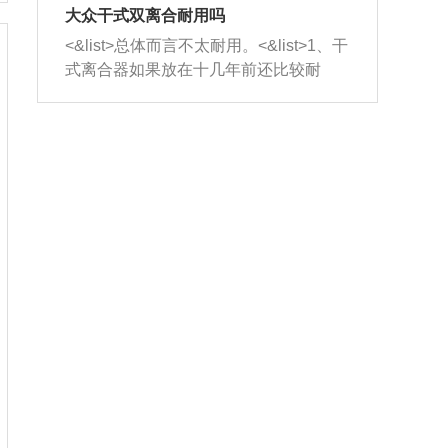
室，最后形成废气排出，就可以让三元
无法制作，需要将车辆送到修理厂或4s
造成烧机油。<&list>3、机油粘度。使用
大众干式双离合耐用吗
催化器得到清洗，排气管堵塞的情况就
店；<&list>2.车辆半轴套管防尘罩破
机油粘度过小的话，同样会有烧机油现
<&list>总体而言不太耐用。<&list>1、干
能够得到解决。
裂，破裂后会出现漏油现象，使半轴磨
象，机油粘度过小具有很好的流动性，
式离合器如果放在十几年前还比较耐
损严重，磨损的半轴容易损坏，产生异
容易窜入到气缸内，参与燃烧。<&list>
用，但是由于现在的汽车发动机动力输
响；<&list>3.稳定器的转向胶套和球头
4、机油量。机油量过多，机油压力过
出越来越高，使得干式离合器散热不足
老化，一般是使用时间过长造成的。解
大，会将部分机油压入气缸内，也会出
的缺陷也逐渐暴露出来。<&list>2、由于
决方法是更换新的质量好的转向橡胶套
现烧机油。<&list>5、机油滤清器堵塞：
干式双离合的工作环境暴露在空气中，
和球头。
会导致进气不畅，使进气压力下降，形
而离合器的散热也是通离合器罩上面的
成负压，使机油在负压的情况下吸入燃
几个小孔来进行散热。但是在行驶过程
烧室引起烧机油。<&list>6、正时齿轮或
中变速箱需要换挡，就不得不使得离合
链条磨损：正时齿轮或链条的磨损会引
器频繁工作。<&list>3、长时间的低速行
起气阀和曲轴的正时不同步。由于轮齿
驶以及过于频繁的启停，导致离合器的
或链条磨损产生的过量侧隙，使得发动
温度不断升高，而低速行驶时空气流动
机的调节无法实现：前一圈的正时和下
效率不高，无法将离合器中的热量有效
一圈可能就不一样。当气阀和活塞的运
的带走，导致离合器内部的温度不断升
动不同步时，会造成过大的机油消耗。
高，加速离合器的磨损。
解决方法：更换正时齿轮或链条。<&list
>7、内垫圈、进风口破裂：新的发动机
设计中，经常采用各种由金属和其他材