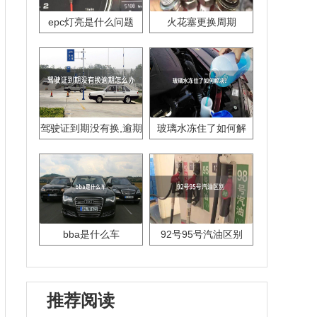
epc灯亮是什么问题
火花塞更换周期
驾驶证到期没有换,逾期
玻璃水冻住了如何解
怎么办??
决？
bba是什么车
92号95号汽油区别
推荐阅读