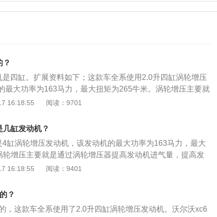
的？
机是四缸。扩展资料如下；这款车全系使用2.0升四缸涡轮增压
的最大功率为163马力，最大扭矩为265牛米。涡轮增压主要就
提高量，提高发动机的输出功率和扭矩。沃尔沃s60一共使用
 16:18:55
阅读：9701
是低功率版2.0升涡轮增压发动机，中功率版2.0升涡轮增压
2.0升涡轮增压发动机。与这三款发动机匹配的都是来自爱信的
是几缸发动机？
沃s60的前悬架使用了双叉臂独立悬架，后悬架使用了多连杆独
是4缸涡轮增压发动机，该发动机的最大功率为163马力，最大
。涡轮增压主要就是通过涡轮增压器提高发动机进气量，提高发
扭矩。一台发动机装上涡轮增压器后，其最大功率可以增加百
 16:18:55
阅读：9401
。沃尔沃s60是沃尔沃汽车公司旗下一款北欧豪华中型轿车，
4761毫米、1850毫米、1437毫米，轴距为2872毫米。沃尔
缸的？
行豪华版、T4智逸豪华版、T4智远豪华版、T4智远运动版、T5
缸的，这款车全系使用了2.0升四缸涡轮增压发动机。沃尔沃xc6
E驱混动四驱智逸豪华版、T8E驱混动四驱智雅运动版。