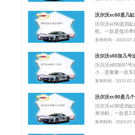
线条流畅，比例协
滤清器的细孔通过
沃S60搭载T5/T
塞，机油不能通过
沃尔沃xc60是几
的2.0T发动机，T
带回润滑部位，促
沃尔沃xc60是四
电混动的综合最大马
运转过程中，燃烧
机。一款是低功率版
环与缸壁之间的间
动机。低功率版2.
发布时间：2023-07-17
油泥。量少时在油
动机从每分钟140
润滑困难，引起磨
高功率版2.0升涡
沃尔沃s60加几号
不但能保证发动机
每分钟1500转时
沃尔沃s60加97
60的车身尺寸长宽高
小，是衡量一款车
动机完全相同的汽
发布时间：2023-07-17
车的长宽高分别为47
的驱动方式为前置前
沃尔沃xc90是几
m。
沃尔沃xc90是四
发动机，一款是2.
外观大气时尚，内
发布时间：2023-07-17
好。该车尺寸长宽高分
体造型看上去很匀