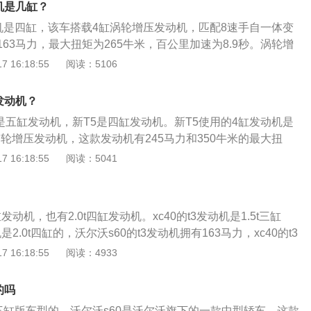
机是几缸？
动机是四缸，该车搭载4缸涡轮增压发动机，匹配8速手自一体变
63马力，最大扭矩为265牛米，百公里加速为8.9秒。涡轮增
轮增压器提高发动机进气量，从而提高发动机的输出功率和扭
 16:18:55
阅读：5106
沃尔沃s60的长宽高分别为4761mm、1850mm、1437m
mm。该车型是基于SPA架构打造，为了满足不同消费者对用车
发动机？
采用了双外观设计，分别是豪华版和运动版两种。
5是五缸发动机，新T5是四缸发动机。新T5使用的4缸发动机是
涡轮增压发动机，这款发动机有245马力和350牛米的最大扭
每分钟时输出最大功率，在1500到4800转每分钟时输出最大扭
 16:18:55
阅读：5041
载缸内直喷技术，并使用铝合金缸盖缸体，其匹配的是8挡手
沃s60是一款中型轿车，其车身尺寸长宽高分别为4761mm、
mm，轴距为2872mm。
缸发动机，也有2.0t四缸发动机。xc40的t3发动机是1.5t三缸
是2.0t四缸的，沃尔沃s60的t3发动机拥有163马力，xc40的t3
163马力。s60是沃尔沃旗下的一款豪华中型轿车，这款车的纯
 16:18:55
阅读：4933
用了三款发动机，分别是低功率版2.0升涡轮增压发动机、中功
压发动机、高功率版2.0升涡轮增压发动机。这款车长4715m
的吗
高1481mm，轴距2856mm。
有三缸版车型的，沃尔沃s60是沃尔沃旗下的一款中型轿车，这款