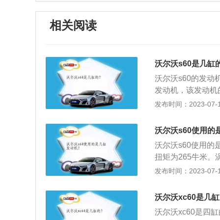
相关阅读
沃尔沃s60是几缸
沃尔沃s60的发动
发动机，该发动机
是通过涡轮增压器
发布时间：2023-07-17
了三款发动机，分别
发动机，高功率版
沃尔沃s60使用的
8at变速箱。沃尔
沃尔沃s60使用的
立悬架。
扭矩为265牛米
动机的输出功率和
发布时间：2023-07-17
分之四十甚至更高
该车的长宽高分别为
沃尔沃xc60是几
沃s60分为T3智
沃尔沃xc60是四
智雅运动版、T8