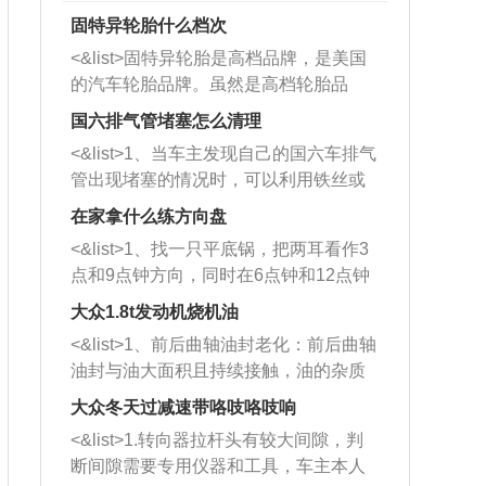
固特异轮胎什么档次
<&list>固特异轮胎是高档品牌，是美国
的汽车轮胎品牌。虽然是高档轮胎品
牌，但是中高低端的轮胎都有生产，这
国六排气管堵塞怎么清理
也是为了更好的开拓市场。
<&list>1、当车主发现自己的国六车排气
管出现堵塞的情况时，可以利用铁丝或
者是细棍，直接将杂物给取出来，如果
在家拿什么练方向盘
堵塞情况比较严重，也可以采取应急措
<&list>1、找一只平底锅，把两耳看作3
施。 <&list>2、直接利用木棍将所有的
点和9点钟方向，同时在6点钟和12点钟
杂物推到排气管里面的位置处，然后将
方向做一个标记。 <&list>2、双手握住
三元催化器拆解开，就可以将堵塞的东
大众1.8t发动机烧机油
平底锅两耳，然后往左打半圈、一圈、
西取出来。但如果是因为积碳过多引起
<&list>1、前后曲轴油封老化：前后曲轴
一圈半的练习，往右同样也要打相同的
的堵塞，就需要将三元催化器泡在草酸
油封与油大面积且持续接触，油的杂质
圈数。 <&list>3、最后强调要反复练
中进行清洗。 <&list>3、也可以利用清
和发动机内持续温度变化使其密封效果
习，这样就可以形成肌肉记忆，在真实
大众冬天过减速带咯吱咯吱响
洗剂对堵塞的情况得到解决，将清洗剂
逐渐减弱，导致渗油或漏油。<&list>2、
驾驶车辆时，不需要记忆也能打好方
放在燃油箱中，与燃油混合后，车辆启
<&list>1.转向器拉杆头有较大间隙，判
活塞间隙过大：积碳会使活塞环与缸体
向。
动时，就可以和汽油一起进入到燃烧
断间隙需要专用仪器和工具，车主本人
的间隙扩大，导致机油流入燃烧室中，