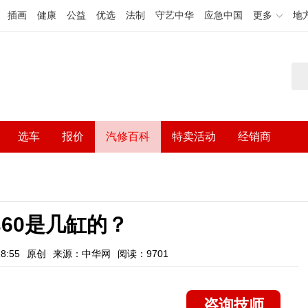
插画
健康
公益
优选
法制
守艺中华
应急中国
更多
地
选车
报价
汽修百科
特卖活动
经销商
s60是几缸的？
8:55
原创
来源：中华网
阅读：9701
咨询技师