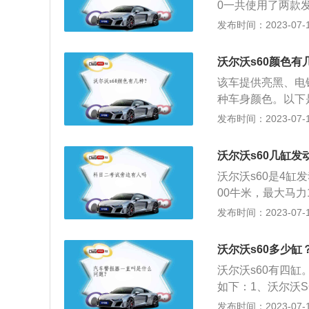
0一共使用了两款
率版2.0升涡轮增
发布时间：2023-07-17
的最大扭矩，这款
续到每分钟4000
沃尔沃s60颜色有
扭矩，这款发动机
该车提供亮黑、电
4800转。沃尔沃x
种车身颜色。以下
轴距是2865mm。
来说，外观已经足
发布时间：2023-07-17
成熟稳重的味道，
轿车，对比同级别的
沃尔沃s60几缸发
沃尔沃s60是4缸
00牛米，最大马力1
4200rpm。沃
发布时间：2023-07-17
产品。沃尔沃s6
润滑油。对汽油发
沃尔沃s60多少缸
油机油；柴油发动
沃尔沃s60有四缸
低于生产厂家规定
如下：1、沃尔沃S6
用过程中油质都会
mm。车头部分是
发布时间：2023-07-17
问题。为了避免故