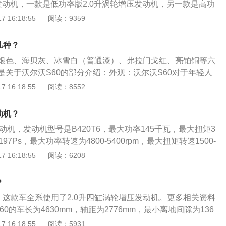
发动机，一款是低功率版2.0升涡轮增压发动机，另一款是高功
压发动机。低功率版2.0升涡轮增压发动机有190马力和300牛米
 16:18:55
阅读：9359
发动机从每分钟1400转开始就可以输出最大扭矩，并且可以持
转；高功率版2.0升涡轮增压发动机有254马力和350牛米的最大
几种？
从每分钟1500转时可以输出最大扭矩，并且可以持续到每分钟
银色、海贝灰、冰雪白（普通漆）、弗拉门戈红、亮铂铜等六
c60的车身尺寸长宽高分别是4688mm、1902mm、1658mm，
是关于沃尔沃S60的部分介绍：外观：沃尔沃S60对于年轻人
够年轻运动，但是对于中年人来说，这款车的外观又多了一份
 16:18:55
阅读：8552
因此用来家用也非常合适。车身尺寸：沃尔沃S60是一款中型
车型而言，沃尔沃S60车身长度超过4米7，轴距接近2米9。
动机？
发动机，发动机型号是B420T6，最大功率145千瓦，最大扭矩3
97Ps，最大功率转速为4800-5400rpm，最大扭矩转速1500-
尔沃s60的发动机是张家口沃尔沃汽车发动机制造有限公司生产的
 16:18:55
阅读：6208
0的发动机日常可使用以下方法进行保养：使用适当质量等级的
动机应根据进排气系统的附加装置和使用条件选用SD--SF级汽
？
机则要根据机械负荷选用CB--CD级柴油机油，选用标准以不
。这款车全系使用了2.0升四缸涡轮增压发动机。更多相关资料
要求为准；定期更换机油及滤芯。任何质量等级的润滑油在使
0的车长为4630mm，轴距为2776mm，最小离地间隙为136
发生变化。到一定里程之后，性能恶化，会给发动机带来种种
沃尔沃对角线格栅，格栅两侧是雷神之锤LED光带大灯，车身
 16:18:55
阅读：5931
障的发生，应结合使用条件定期换油，并使油量适中；机油从