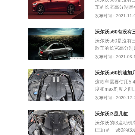
车的长宽高分别是47
60使用了三款发动
发布时间：2021-11-04
轮增压发动机，高功
拥有163马力和2
沃尔沃s60有没有
钟，最大扭矩转速为
沃尔沃s60是沒
90马力和300牛
款车的长宽高分别是
大扭矩转速为170
m），轴距为287
发布时间：2021-03-18
了铝合金缸盖缸体。
版2.0升涡轮增压
大扭矩，这款发动机
压发动机。低功率版
800转每分钟。与
沃尔沃s60机油加
这款发动机的最大功
车的换挡平顺性和
这款车需要使用5.
分钟。中功率版2.
悬架使用了多连杆
度和max刻度之间
发动机的最大功率转
被称为发动机的血
发布时间：2020-12-27
钟。这款发动机配
油在发动机内不仅
2.0升涡轮增压发
用。在发动机运行
率转速为5500转
沃尔沃t3是几缸
防止发动机内的各
机匹配的基本都是8
沃尔沃的t3发动机有
产生摩擦，会加剧
合理性。沃尔沃s
t三缸的，s60的
项性能都会降低，
独立悬架。