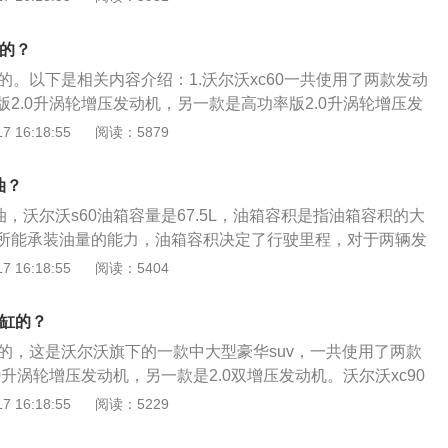
调。2、内饰为“北欧”车型内饰简约时尚的设计风格。3、沃尔
时把油中的固体颗粒和粘稠物积存在滤清器中。如滤清器堵
6/T8插电混动在内的三款汽油动力车型。T5车型搭载的是250匹
滤芯时，会胀破滤芯或打开安全阀，从旁通阀通过，仍把脏物
缸的？
6车型搭载的是最大马力316匹的2.0T双增压发动机，T6、T8插
使发动机磨损，内部的污染加剧；定期清洗曲轴箱。发动机在
缸的。以下是相关内容介绍：1.沃尔沃xc60一共使用了两款发动
力分别为340匹和400匹。
室内的高压未燃烧气体、酸、水分、硫和氮的氧化物经过活塞
2.0升涡轮增压发动机，另一款是高功率版2.0升涡轮增压发
隙进入曲轴箱中，与零件磨损产生的金属粉末混在一起，形成
0升涡轮增压发动机有190马力和300牛米的最大扭矩，这款发
 16:18:55
阅读：5879
中悬浮，量大时从油中析出，堵塞滤清器和油孔，造成发动机
0转开始就可以输出最大扭矩，并且可以持续到每分钟4000转；
损；定期使用水箱清洗剂清洗水箱。除去其中的锈迹和水垢，
轮增压发动机有254马力和350牛米的最大扭矩，这款发动机从
油？
正常工作，而且延长水箱和发动机的整体寿命。
可以输出最大扭矩，并且可以持续到每分钟4800转。2.沃尔沃xc
号油，沃尔沃s60油箱容量是67.5L，油箱容积是指油箱容积的大
分别是4688mm、1902mm、1658mm，轴距是2865mm。
所能承装油量的能力，油箱容积决定了行驶里程，对于两辆发
车来说，油箱越大跑得越远。沃尔沃s60是一款中型车，这款
 16:18:55
阅读：5404
61mm、1850mm、1437mm，轴距为2872mm。沃尔沃s60
驱，其搭载的发动机最大功率为120kw，最大扭矩为265n
个缸的？
缸的，这是沃尔沃旗下的一款中大型豪华suv，一共使用了两款
0升涡轮增压发动机，另一款是2.0双增压发动机。沃尔沃xc90
饰简约，运动风格明显，配置丰富，空间宽敞充裕，安全性能
 16:18:55
阅读：5229
别为4807mm、1898mm、1784mm，轴距为2857mm，整
称舒服，线条流畅，肌肉感明显，长方形的进气隔栅更加大