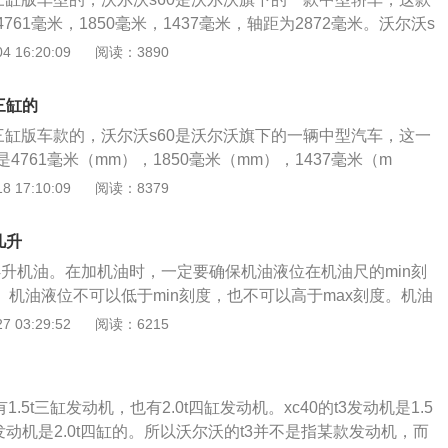
61毫米，1850毫米，1437毫米，轴距为2872毫米。沃尔沃s
机，分别是低功率版2.0升涡轮增压发动机，中功率版2.0升涡
 16:20:09
阅读：3890
率版2.0升涡轮增压发动机。低功率版2.0升涡轮增压发动机
65牛米的最大扭矩，这款发动机的最大功率转速为5000转每分
三缸的
1600到3800转每分钟。中功率版2.0升涡轮增压发动机拥有1
有三缸版车款的，沃尔沃s60是沃尔沃旗下的一辆中型汽车，这一
米的最大扭矩，这款发动机的最大功率转速为5000转每分钟，最
4761毫米（mm），1850毫米（mm），1437毫米（m
0到4000转每分钟。这款发动机搭载了缸内直喷技术，并且使用
2毫米（mm）。沃尔沃s60使用的是三款发动机，分别是低功率
 17:10:09
阅读：8379
高功率版2.0升涡轮增压发动机拥有250马力和350牛米的最
发动机，中功率版2.0升涡轮增压发动机，高功率版2.0升涡轮增
的最大功率转速为5500转每分钟，最大扭矩转速为1800到4
2.0升涡轮增压发动机具有163马力和265牛米的最大扭矩，
这三款发动机匹配的都是8at变速箱。使用8at变速箱可以提高汽
几升
率转速为5000转每分钟，最大扭矩转速为1600到3800转每
燃油经济性。沃尔沃s60的前悬架使用了双叉臂独立悬架，后
4升机油。在加机油时，一定要确保机油液位在机油尺的min刻
0升涡轮增压发动机具有190马力和300牛米的最大扭矩，这款
独立悬架。
。机油液位不可以低于min刻度，也不可以高于max刻度。机油
速为5000转每分钟，最大扭矩转速为1700到4000转每分
液，如果发动机内没有机油，那发动机是无法正常运行的。机
 03:29:52
阅读：6215
备了缸内直喷技术，而且使用的是铝合金缸盖缸体。高功率版
起到润滑作用，还起到清洁，密封，缓冲，防锈，散热的作
动机具有250马力和350牛米的最大扭矩，这款发动机的最大功
时机油会在发动机内的各个部件表面形成一层油膜，这样可以
每分钟，最大扭矩转速为1800到4800转每分钟。与这三款发动
个部件直接接触产生摩擦。如果发动机内的各个部件直接接触
at变速器。使用8at变速器可以提高汽车的换挡平顺性和燃油
1.5t三缸发动机，也有2.0t四缸发动机。xc40的t3发动机是1.5
发动机的磨损，并且也会导致发动机过热。机油长时间使用各
60的前悬架使用的是双叉臂独立悬架，后悬架使用的是多连杆
t3发动机是2.0t四缸的。所以沃尔沃的t3并不是指某款发动机，而
所以机油是需要定期更换的。如果长时间不更换机油，也会加