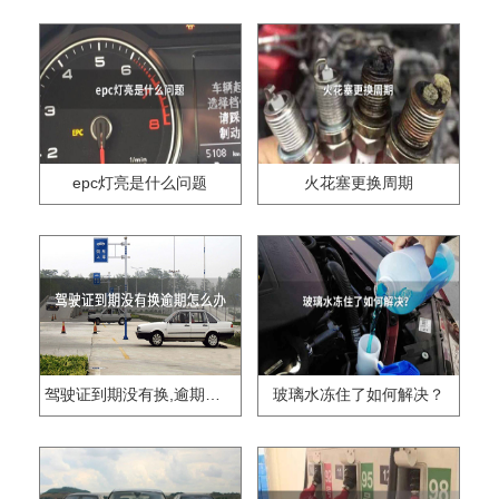
epc灯亮是什么问题
火花塞更换周期
驾驶证到期没有换,逾期怎么办??
玻璃水冻住了如何解决？