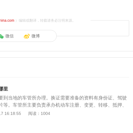
china.com
）编辑或翻译，转载请务必注明来源。
微信
微博
哪里
要到当地的车管所办理。换证需要准备的资料有身份证、驾驶
片等。车管所主要负责承办机动车注册、变更、转移、抵押、
驾驶证申请、补领、换领、审验及受理机动车和驾驶员相关的
 16:18:55
阅读：1004
机动车驾驶证申领和使用规定》机动车驾驶人应当于机动车驾
十日内，向机动车驾驶证核发地或者核发地以外的车辆管理所