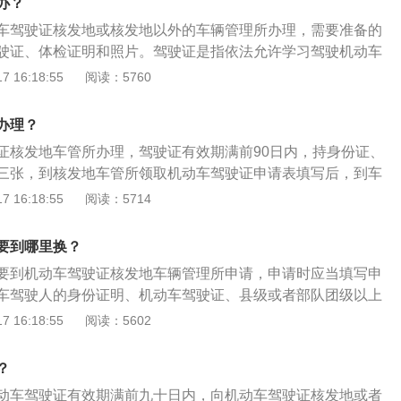
办？
最好在交警队办证大厅直接办理。否则自带的照片和体检证明
车驾驶证核发地或核发地以外的车辆管理所办理，需要准备的
需要重新拍照和体检，耽误时间。
驶证、体检证明和照片。驾驶证是指依法允许学习驾驶机动车
掌握了交通法规知识和驾驶技术后，经管理部门考试合格，核
 16:18:55
阅读：5760
动车的法律凭证。驾驶证到期换证的注意事项是：1、申请人
理所提交规定的材料，如实申告规定的事项并对其申请材料实
办理？
责；2、申请人应当符合机动车驾驶证申领和使用规定中规定
证核发地车管所办理，驾驶证有效期满前90日内，持身份证、
三张，到核发地车管所领取机动车驾驶证申请表填写后，到车
，体检获身体条件证明后一并提交办理换证业务，交付工本费
 16:18:55
阅读：5714
证。驾驶证全称为机动车驾驶证，驾驶车辆的许可是通过驾驶
，这表明获取驾驶证是一种具有一定格式的行为，必须有专门
要到哪里换？
要到机动车驾驶证核发地车辆管理所申请，申请时应当填写申
车驾驶人的身份证明、机动车驾驶证、县级或者部队团级以上
关身体条件的证明。驾驶证（全称机动车驾驶证）又作“驾
 16:18:55
阅读：5602
部门发给具有驾驶资格人士的证明文件，通常是一张卡片。要取
年龄，并且需要通过驾驶考试。驾驶证通常列明持有人可驾驶
？
例如摩托车、小客车、货车、公共汽车等。
动车驾驶证有效期满前九十日内，向机动车驾驶证核发地或者