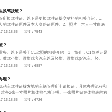
三年，则会注销驾驶证，只能重新到驾校考试。
里换驾驶证？
管所换驾驶证。以下是更换驾驶证提交材料的相关介绍：1、
人的驾驶证原件及本人身份证原件。2、照片：本人一寸白底
、身体条件证明：一般需要县级或部队团级以上医疗机构出具
 16:18:55
阅读：7543
申请残疾人专用小型自动挡载客汽车，应当提交经省级卫生主
医疗机构出具的有关身体条件的证明。
证？
业务。以下是关于C1驾照的相关介绍：1、简介：C1驾驶证是
，准驾小型、微型载客汽车以及轻型、微型载货汽车、轻、
车等车型。申请人可以持居民身份证在全国任一地直接申领驾
 16:18:55
阅读：6887
住登记凭证。考试科目包括交通法规及相关知识、场地驾驶、
明驾驶常识等四项。2、驾驶要求：根据《机动车驾驶证申领
办理？
1驾驶证准驾范围为小型、微型载客汽车及轻型、微型载货汽
机动车驾驶证核发地的车辆管理所申请换证，具体办理流程和
专项作业车；小型载客汽车乘坐人数小于或等于9人。根据这
、准备2张一寸照片和体检合格证明。一张照片贴在体检表的右
证不能驾驶多出9座的车辆。另外：驾驶货车总长度不能超过6
证时使用。2、携带本人身份证和驾驶证，到办证大厅，填写
 16:18:55
阅读：6726
把证件、体检合格表和换证申请表交给工作人员，缴纳10元的
通过后取新证即可。3、换证可以提前90天进行。4、换证准备