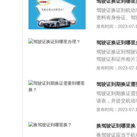
驾驶证换证到哪里
的照片和体检证明
驾驶证换证到机动
有可能不合格，还
资料有身份证、驾
的人员，经过学习
发布时间：2023-07-17
发许可驾驶某类机
应当如实向车辆管
驾驶证换证到哪里
质内容的真实性负
驾驶证换证到驾驶
的申请条件。
驾驶证和证件相片
管所指定的体检点
发布时间：2023-07-17
后即可领回新驾驶
证的核发来实现的
驾驶证到期换证需
机关来核发。
驾驶证到期换证需
请表，并提交机动
医疗机构出具的有
发布时间：2023-07-17
照”，是政府交通
得驾驶证需要符合
换驾驶证到哪里换
的机动车辆种类，
换驾驶证应当于机