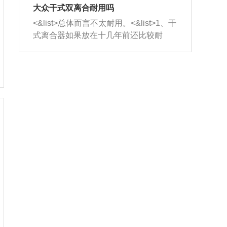
室，最后形成废气排出，就可以让三元
无法制作，需要将车辆送到修理厂或4s
造成烧机油。<&list>3、机油粘度。使用
大众干式双离合耐用吗
催化器得到清洗，排气管堵塞的情况就
店；<&list>2.车辆半轴套管防尘罩破
机油粘度过小的话，同样会有烧机油现
<&list>总体而言不太耐用。<&list>1、干
能够得到解决。
裂，破裂后会出现漏油现象，使半轴磨
象，机油粘度过小具有很好的流动性，
式离合器如果放在十几年前还比较耐
损严重，磨损的半轴容易损坏，产生异
容易窜入到气缸内，参与燃烧。<&list>
用，但是由于现在的汽车发动机动力输
响；<&list>3.稳定器的转向胶套和球头
4、机油量。机油量过多，机油压力过
出越来越高，使得干式离合器散热不足
老化，一般是使用时间过长造成的。解
大，会将部分机油压入气缸内，也会出
的缺陷也逐渐暴露出来。<&list>2、由于
决方法是更换新的质量好的转向橡胶套
现烧机油。<&list>5、机油滤清器堵塞：
干式双离合的工作环境暴露在空气中，
和球头。
会导致进气不畅，使进气压力下降，形
而离合器的散热也是通离合器罩上面的
成负压，使机油在负压的情况下吸入燃
几个小孔来进行散热。但是在行驶过程
烧室引起烧机油。<&list>6、正时齿轮或
中变速箱需要换挡，就不得不使得离合
链条磨损：正时齿轮或链条的磨损会引
器频繁工作。<&list>3、长时间的低速行
起气阀和曲轴的正时不同步。由于轮齿
驶以及过于频繁的启停，导致离合器的
或链条磨损产生的过量侧隙，使得发动
温度不断升高，而低速行驶时空气流动
机的调节无法实现：前一圈的正时和下
效率不高，无法将离合器中的热量有效
一圈可能就不一样。当气阀和活塞的运
的带走，导致离合器内部的温度不断升
动不同步时，会造成过大的机油消耗。
高，加速离合器的磨损。
解决方法：更换正时齿轮或链条。<&list
>7、内垫圈、进风口破裂：新的发动机
设计中，经常采用各种由金属和其他材