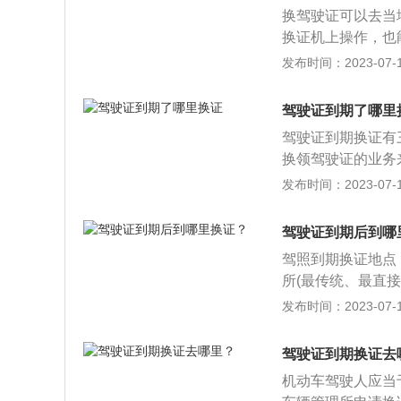
申请换证。驾照到
换驾驶证可以去当
办证大厅旁边就有
换证机上操作，也能
证大厅旁边就有，
足不出户完成换证
发布时间：2023-07-17
3、填写一张驾照
前三个月内完成，
大厅，把证件，表
时间不同会有不同
驾照了，一般的小
驾驶证到期了哪里
不会影响自己驾车
完，到时通知去取
驾驶证到期换证有三
号）第六十三条规
卓手机app版本下
换领驾驶证的业务
向机动车驾驶证核
医院进行体检并获
相应的体检，否则
发布时间：2023-07-17
申请信息，并提交
进行换证：登录交管
驾驶员去到所在地
疗机构出具的有关
进入；如果不存在
体检证明，就能快
驾驶人，带齐资料
驾驶证到期后到哪
理。阅读完业务须
证业务，但前提是
管所业务大厅，取
认界面，仔细核对
驾照到期换证地点
证。随后在业务大
需要邮寄的，则仔
所(最传统、最直
有些麻烦，但好处
证提交界面。再次
地都有开通)。以
发布时间：2023-07-17
动换证机换证：有
后，点击提交，即
为、未缴纳罚款等
证。可以在下班后
个计分周期均未记
驾驶证到期换证去
身份证和驾驶证。
效期为6年、10
这种换证方式需要
机动车驾驶人应当
分，届时即可换发