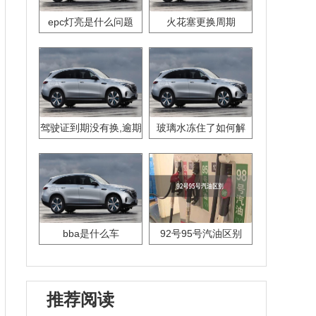
epc灯亮是什么问题
火花塞更换周期
驾驶证到期没有换,逾期
玻璃水冻住了如何解
怎么办??
决？
bba是什么车
92号95号汽油区别
推荐阅读