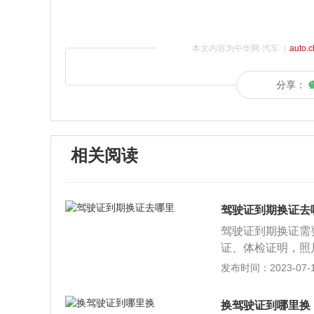
本文内容为中华网·汽车（
auto.
分享：
相关阅读
驾驶证到期换证去
驾驶证到期换证需
证、体检证明，照
注销登记，机动车
发布时间：2023-07-17
其他业务。根据《
驶证有效期满前九
换驾驶证到哪里换