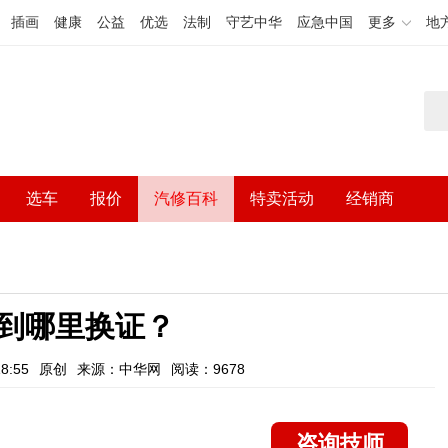
插画
健康
公益
优选
法制
守艺中华
应急中国
更多
地
选车
报价
汽修百科
特卖活动
经销商
到哪里换证？
8:55
原创
来源：中华网
阅读：9678
咨询技师