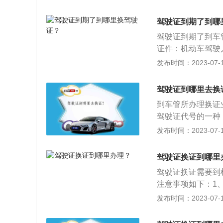
3到驾校考试超过
驾驶证到期了到哪
驾驶证到期了到车
证件：机动车驾驶
彩色照片三张。3
发布时间：2023-07-17
的身体证明。属于
管部门指定的专门
驾驶证到哪里去换
到车管所办理换证
驾驶证代号的一种
小、微型专项作业
发布时间：2023-07-17
照，不需要提交居
道路驾驶、安全文
驾驶证换证到哪里
和使用规定》，C
驾驶证换证需要到
车；轻、小、微型
注意事项如下：1
项标准要求，C1
上方，另一张换新
发布时间：2023-07-17
米。
换证申请表，然后
工本费，最后审批