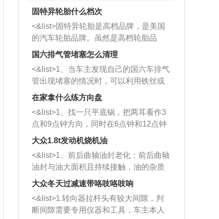
固特异轮胎什么档次
<&list>固特异轮胎是高档品牌，是美国
的汽车轮胎品牌。虽然是高档轮胎品
牌，但是中高低端的轮胎都有生产，这
国六排气管堵塞怎么清理
也是为了更好的开拓市场。
<&list>1、当车主发现自己的国六车排气
管出现堵塞的情况时，可以利用铁丝或
者是细棍，直接将杂物给取出来，如果
在家拿什么练方向盘
堵塞情况比较严重，也可以采取应急措
<&list>1、找一只平底锅，把两耳看作3
施。 <&list>2、直接利用木棍将所有的
点和9点钟方向，同时在6点钟和12点钟
杂物推到排气管里面的位置处，然后将
方向做一个标记。 <&list>2、双手握住
三元催化器拆解开，就可以将堵塞的东
大众1.8t发动机烧机油
平底锅两耳，然后往左打半圈、一圈、
西取出来。但如果是因为积碳过多引起
<&list>1、前后曲轴油封老化：前后曲轴
一圈半的练习，往右同样也要打相同的
的堵塞，就需要将三元催化器泡在草酸
油封与油大面积且持续接触，油的杂质
圈数。 <&list>3、最后强调要反复练
中进行清洗。 <&list>3、也可以利用清
和发动机内持续温度变化使其密封效果
习，这样就可以形成肌肉记忆，在真实
大众冬天过减速带咯吱咯吱响
洗剂对堵塞的情况得到解决，将清洗剂
逐渐减弱，导致渗油或漏油。<&list>2、
驾驶车辆时，不需要记忆也能打好方
放在燃油箱中，与燃油混合后，车辆启
<&list>1.转向器拉杆头有较大间隙，判
活塞间隙过大：积碳会使活塞环与缸体
向。
动时，就可以和汽油一起进入到燃烧
断间隙需要专用仪器和工具，车主本人
的间隙扩大，导致机油流入燃烧室中，