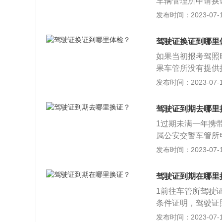
换证。三、交管12
车辆管理所申请换
驾驶人身份证及复
网上办理，如果有
证的方式如下：“交管
发布时间：2023-07-17
地方车管所推出的
有关身体条件的证明
心--期满换证服
了市民。不过并不
PP，点击右侧更
业厅的“警医邮”
多几趟耽搁时间，
驾驶证换证到哪里
记得仔细阅读照片
小时。目前只有少
了解。
如果当初报考驾照
息；5、照好或选
条件：持有大型客
果车管所没有提供
7、填好自己的个
分周期内没有记分
行体检，然后将身
发布时间：2023-07-17
分；持有大型客车
的扩展资料：驾驶
周期内有记分，以
一年以上三年以内
等以上责任未被吊
驾驶证到期去哪里
照作废无法再换证
处理完毕的道路交
1过期未满一年携
每个记分周期均未
条件；机动车驾驶
属公安交警车管所
的十年有效期内，
加道路交通安全法
发布时间：2023-07-17
前90天机动车驾
驾驶证到期在哪里
1前往车管所驾驶
条件证明，驾驶证
处于注销可恢复状
发布时间：2023-07-17