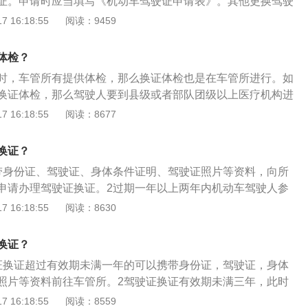
123APP办理换证。如果超过有效期不满11个月的话，可以在
证。申请时应当填写《机动车驾驶证申请表》。其他更换驾驶
印件、驾驶证、身体条件证明、照相回执等文件，虽然有一些
效期满11个月的就不支持网上办理了。还有有医疗机构出具的
12123”APP换证。下载“交管12123”APP，依次选择服务中
 16:18:55
阅读：9459
便民服务，只需要驾驶人提供身份证即可换证，这样极大方便
。1、首先您需要先上传一张驾驶证照片，打开交管12123A
务--填写资料即可。新证一般是通过邮寄的方式送达。前往邮政营
是所有车管所都是如此，所以大家最好先准备好材料，以免跑
多；2、找到驾驶证业务，点击中间的提交驾驶证证件照片；3、
服务点，进行换证办理，从受理登记、体检再到新证制作只需半
或者在办理换证业务前，先提前通过网站或公众号等渠道进行
体检？
尺寸要求；4、选择拍照或者是从相册中选择照片上传驾照信
部分城市开通了该项服务，比如杭州。换证和审验须符合以下
时，车管所有提供体检，那么换证体检也是在车管所进行。如
好照片后点击提交即可；6、提交完成后选择期满换领驾驶证；
车、牵引车、城市公交车、中型客车、大型货车驾驶证在本记
换证体检，那么驾驶人要到县级或者部队团级以上医疗机构进
人信息；8、选择邮政取件方式，填写地址；
，或者持有其他准驾车型驾驶证在本记分周期内记分未达到12
体条件证明交到车管所，车管所会给一证回执。以下是驾驶证
 16:18:55
阅读：8677
、牵引车、城市公交车、中型客车、大型货车驾驶证一个记分
证过期作废：时间规定过期不到一年，可以正常换证。过期期
及持有其他准驾车型驾驶证发生交通事故造成人员死亡承担同
，驾照注销，但可以通过考试科目一换证。过期三年以上，驾
销机动车驾驶证的驾驶人，已参加审验教育的；申请人没有未
换证？
。领证时间：机动车驾驶人在机动车驾驶证的六年有效期内，
通安全违法行为或者交通事故；申请人身体条件符合驾驶许可
带身份证、驾驶证、身体条件证明、驾驶证照片等资料，向所
记满12分，换发十年有效期的机动车驾驶证；在机动车驾驶证
证没有被依法扣押、扣留、暂扣、吊销、注销或撤销的情形。
申请办理驾驶证换证。2过期一年以上两年内机动车驾驶人参
每个记分周期均未记满12分，换发长期有效的机动车驾驶证。
律、法规和相关知识考试合格后，可以恢复驾驶资格。3到期
 16:18:55
阅读：8630
驶证有效期截止日期前90天就可以申请更换新驾驶证。
换证？
证换证超过有效期未满一年的可以携带身份证，驾驶证，身体
照片等资料前往车管所。2驾驶证换证有效期未满三年，此时
态，只要到车管所重新参加科目一考试，通过之后就能换证。
 16:18:55
阅读：8559