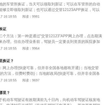
期更换新驾照流程如下：1、要准备好1寸照片（没有照片的，
地的车管所换证，当天可以领取到新证；可以在车管所的自动
专门拍照片的）；体检证明一份（没有体检证明的，也是在办
够立即领取到新证；也可以通过交管12123APP换证，可以
直接就可以体检）；2、驾驶证换证必须到车管所才能办理；
，不用现场排队更方便。需要提醒的是驾驶证换证要在有效期
 16:18:55
阅读：9981
换证申请表，照片贴在右上角；4、携带身份证、驾驶证到办证
如果已经过了有效期，就只能在现场换证。根据有效期过期的
格、体检证明、照片交给工作人员，核查无误后，就等着拿新
的处理方式，建议在没有过期前就完成换证，会更加方便，也
的城市是当场就拿走的，北上广这样的大城市是15个工作日办
换证
出行。《机动车驾驶证申领和使用规定》（公安部令第162
，也可以办理快递寄，但快递费要自己承担。交管12123（安
个方法：第一种是通过“交管12123”APP网上办理，点击期满
定：机动车驾驶人应当于机动车驾驶证有效期满前九十日内，
，v2.8.7）换证前需进行体检在申请换证业务前，需要先到指定
来办理。但在办理业务前，驾驶员一定要去到资质的医院参加
发地或者核发地以外的车辆管理所申请换证。申请时应当确认
取《机动车驾驶人身体条件证明》。体检后，可根据以下流程
无法办理。第二种是去车管所窗口办理，这是最传统的方式。
 16:18:55
阅读：9964
以下证明、凭证：（一）机动车驾驶人的身份证明；（二）医
12123app后，通过业务中心找到期满换领驾驶证业务，点击
车管所，提交身份证原件、1张1寸免冠彩色近照、原驾驶证、
身体条件的证明。一、车管所现场换证：对于当天需要出证的
有效驾驶证照片的，需要根据系统指示在线提交后才能继续办
速办理换证业务，拿到新的驾驶证。第三种是邮政网点办理换
前往当地的车管所。主要证件是身份证和驾驶证，在当地的车
里换证？
知后，点击同意，确认用户申告内容，然后进入驾驶人信息确
驾驶员所在城市的邮政储蓄银行开通了换驾驶证的业务。
号排队办理换证业务。工作人员会审核资料，无误会完成换
点击下一步；选择取件方式，可以邮政寄递或网点自取，如果
：网上办理(快捷可靠，但并非全国各地都有开通)；当地交管
厅的领证窗口，可以直接领取到新证。这种方法需要去现场会
细填写收件地址；确认取件方式后，点击下一步，进入期满换
接的方法，但费时费劲)；当地邮政局(快捷可靠，但并非全国各
是当天出证，如果急着用驾驶证的情形还是很适合的。二、自
确认所填资料信息无误后，获取手机短信验证码，验证通过
下是相关介绍：换证前处理好违章等：换证前应将车辆的违法行
 16:18:55
阅读：9697
些驾驶人需要上班，又急着用证，不方便通过交管12123换
可完成换证业务。
情况先处理完毕，否则车管所不予以换证。如果在有效期内每
或者周末找到24小时自动换证机进行换证，换证时也需要提供
满12分，即可换发有效期更长的驾驶证。举个例子，驾驶证有
哪里？
在自动换证机按照提示读取证件，也可以马上完成换证。当然
年以及长期有效，如果在6年有效期里，每个计分周期均未记满12
驾驶证在有效期，如果已经过了有效期的话就只能在现场进行
于机动车驾驶证有效期满前九十日内，向机动车驾驶证核发地
10年有效期的驾驶证。提前准备相应证件：驾照换证需要提供