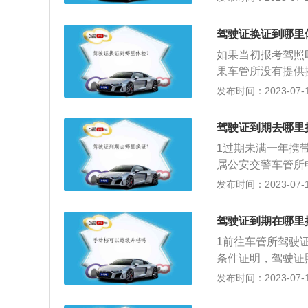
心--期满换证服
《机动车驾驶人身
业厅的“警医邮”
登录交通安全综合管
驾驶证换证到哪里
小时。目前只有少
理。注意，超过有
如果当初报考驾照
条件：持有大型客
所申请换证。
果车管所没有提供
分周期内没有记分
行体检，然后将身
发布时间：2023-07-17
分；持有大型客车
的扩展资料：驾驶
周期内有记分，以
一年以上三年以内
等以上责任未被吊
驾驶证到期去哪里
照作废无法再换证
处理完毕的道路交
1过期未满一年携
每个记分周期均未
条件；机动车驾驶
属公安交警车管所
的十年有效期内，
加道路交通安全法
发布时间：2023-07-17
前90天机动车驾
驾驶证到期在哪里
1前往车管所驾驶
条件证明，驾驶证
处于注销可恢复状
发布时间：2023-07-17
3到驾校考试超过