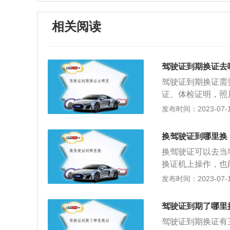
相关阅读
驾驶证到期换证去
驾驶证到期换证需
证、体检证明，照
注销登记，机动车
发布时间：2023-07-17
其他业务。根据《
驶证有效期满前九
换驾驶证到哪里换
申请换证。驾照到
换驾驶证可以去当
办证大厅旁边就有
换证机上操作，也能
证大厅旁边就有，
足不出户完成换证
发布时间：2023-07-17
3、填写一张驾照
前三个月内完成，
大厅，把证件，表
时间不同会有不同
驾照了，一般的小
驾驶证到期了哪里
不会影响自己驾车
完，到时通知去取
驾驶证到期换证有三
号）第六十三条规
卓手机app版本下