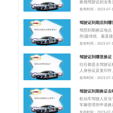
换领驾驶证的业务
向机动车驾驶证核
医院进行体检并获
相应的体检，否则
发布时间：2023-07-17
申请信息，并提交
进行换证：登录交管
驾驶员去到所在地
疗机构出具的有关
进入；如果不存在
体检证明，就能快
驾驶人，带齐资料
驾驶证到期后到哪
理。阅读完业务须
证业务，但前提是
管所业务大厅，取
认界面，仔细核对
驾照到期换证地点
证。随后在业务大
需要邮寄的，则仔
所(最传统、最直
有些麻烦，但好处
证提交界面。再次
地都有开通)。以
发布时间：2023-07-17
动换证机换证：有
后，点击提交，即
为、未缴纳罚款等
证。可以在下班后
个计分周期均未记
驾驶证到哪里换证
身份证和驾驶证。
效期为6年、10
这种换证方式需要
往往都是去驾驶证
分，届时即可换发
换证。三、交管12
人身份证及复印件
驾驶人身份证及复
网上办理，如果有
驾驶证申请表即可
发布时间：2023-07-17
地方车管所推出的
有关身体条件的证明
证即可换证，极大
了市民。不过并不
PP，点击右侧更
证前应将车辆的违
多几趟耽搁时间，
驾驶证到期换证去
记得仔细阅读照片
证。如果在有效期
了解。
机动车驾驶人应当
息；5、照好或选
证。举个例子，驾
车辆管理所申请换
7、填好自己的个
每个计分周期均未
证的方式如下：“交管
发布时间：2023-07-17
上办理：网上办理