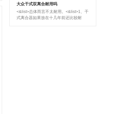
室，最后形成废气排出，就可以让三元
无法制作，需要将车辆送到修理厂或4s
造成烧机油。<&list>3、机油粘度。使用
大众干式双离合耐用吗
催化器得到清洗，排气管堵塞的情况就
店；<&list>2.车辆半轴套管防尘罩破
机油粘度过小的话，同样会有烧机油现
<&list>总体而言不太耐用。<&list>1、干
能够得到解决。
裂，破裂后会出现漏油现象，使半轴磨
象，机油粘度过小具有很好的流动性，
式离合器如果放在十几年前还比较耐
损严重，磨损的半轴容易损坏，产生异
容易窜入到气缸内，参与燃烧。<&list>
用，但是由于现在的汽车发动机动力输
响；<&list>3.稳定器的转向胶套和球头
4、机油量。机油量过多，机油压力过
出越来越高，使得干式离合器散热不足
老化，一般是使用时间过长造成的。解
大，会将部分机油压入气缸内，也会出
的缺陷也逐渐暴露出来。<&list>2、由于
决方法是更换新的质量好的转向橡胶套
现烧机油。<&list>5、机油滤清器堵塞：
干式双离合的工作环境暴露在空气中，
和球头。
会导致进气不畅，使进气压力下降，形
而离合器的散热也是通离合器罩上面的
成负压，使机油在负压的情况下吸入燃
几个小孔来进行散热。但是在行驶过程
烧室引起烧机油。<&list>6、正时齿轮或
中变速箱需要换挡，就不得不使得离合
链条磨损：正时齿轮或链条的磨损会引
器频繁工作。<&list>3、长时间的低速行
起气阀和曲轴的正时不同步。由于轮齿
驶以及过于频繁的启停，导致离合器的
或链条磨损产生的过量侧隙，使得发动
温度不断升高，而低速行驶时空气流动
机的调节无法实现：前一圈的正时和下
效率不高，无法将离合器中的热量有效
一圈可能就不一样。当气阀和活塞的运
的带走，导致离合器内部的温度不断升
动不同步时，会造成过大的机油消耗。
高，加速离合器的磨损。
解决方法：更换正时齿轮或链条。<&list
>7、内垫圈、进风口破裂：新的发动机
设计中，经常采用各种由金属和其他材