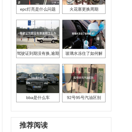
epc灯亮是什么问题
火花塞更换周期
驾驶证到期没有换,逾期
玻璃水冻住了如何解
怎么办??
决？
bba是什么车
92号95号汽油区别
推荐阅读