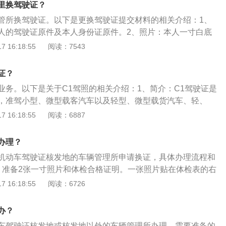
里换驾驶证？
管所换驾驶证。以下是更换驾驶证提交材料的相关介绍：1、
人的驾驶证原件及本人身份证原件。2、照片：本人一寸白底
、身体条件证明：一般需要县级或部队团级以上医疗机构出具
 16:18:55
阅读：7543
申请残疾人专用小型自动挡载客汽车，应当提交经省级卫生主
医疗机构出具的有关身体条件的证明。
证？
业务。以下是关于C1驾照的相关介绍：1、简介：C1驾驶证是
，准驾小型、微型载客汽车以及轻型、微型载货汽车、轻、
车等车型。申请人可以持居民身份证在全国任一地直接申领驾
 16:18:55
阅读：6887
住登记凭证。考试科目包括交通法规及相关知识、场地驾驶、
明驾驶常识等四项。2、驾驶要求：根据《机动车驾驶证申领
办理？
1驾驶证准驾范围为小型、微型载客汽车及轻型、微型载货汽
机动车驾驶证核发地的车辆管理所申请换证，具体办理流程和
专项作业车；小型载客汽车乘坐人数小于或等于9人。根据这
、准备2张一寸照片和体检合格证明。一张照片贴在体检表的右
证不能驾驶多出9座的车辆。另外：驾驶货车总长度不能超过6
证时使用。2、携带本人身份证和驾驶证，到办证大厅，填写
 16:18:55
阅读：6726
把证件、体检合格表和换证申请表交给工作人员，缴纳10元的
通过后取新证即可。3、换证可以提前90天进行。4、换证准备
办？
最好在交警队办证大厅直接办理。否则自带的照片和体检证明
车驾驶证核发地或核发地以外的车辆管理所办理，需要准备的