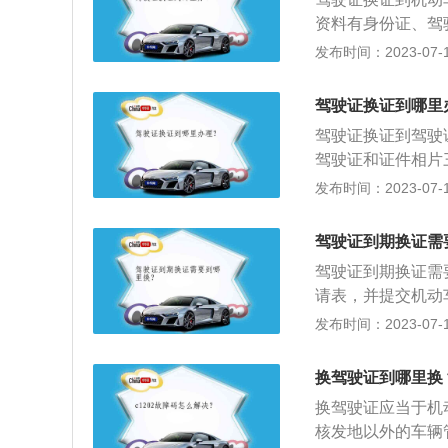
有可能不合格，还
资料有身份证、驾
的人员，经过学习
发布时间：2023-07-17
发许可驾驶某类机
应当如实向车辆管
驾驶证换证到哪里
质内容的真实性负
驾驶证换证到驾驶
的申请条件。
驾驶证和证件相片
管所指定的体检点
发布时间：2023-07-17
后即可领回新驾驶
证的核发来实现的
驾驶证到期换证需
机关来核发。
驾驶证到期换证需
请表，并提交机动
医疗机构出具的有
发布时间：2023-07-17
照”，是政府交通
得驾驶证需要符合
换驾驶证到哪里换
的机动车辆种类，
换驾驶证应当于机
核发地以外的车辆