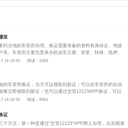
哪里
要到当地的车管所办理。换证需要准备的资料有身份证、驾驶
片等。车管所主要负责承办机动车注册、变更、转移、抵押、
驾驶证申请、补领、换领、审验及受理机动车和驾驶员相关的
 16:18:55
阅读：1004
机动车驾驶证申领和使用规定》机动车驾驶人应当于机动车驾
十日内，向机动车驾驶证核发地或者核发地以外的车辆管理所
期更换新驾照流程如下：1、要准备好1寸照片（没有照片的，
地的车管所换证，当天可以领取到新证；可以在车管所的自动
专门拍照片的）；体检证明一份（没有体检证明的，也是在办
够立即领取到新证；也可以通过交管12123APP换证，可以
直接就可以体检）；2、驾驶证换证必须到车管所才能办理；
，不用现场排队更方便。需要提醒的是驾驶证换证要在有效期
 16:18:55
阅读：9981
换证申请表，照片贴在右上角；4、携带身份证、驾驶证到办证
如果已经过了有效期，就只能在现场换证。根据有效期过期的
格、体检证明、照片交给工作人员，核查无误后，就等着拿新
的处理方式，建议在没有过期前就完成换证，会更加方便，也
的城市是当场就拿走的，北上广这样的大城市是15个工作日办
换证
出行。《机动车驾驶证申领和使用规定》（公安部令第162
，也可以办理快递寄，但快递费要自己承担。交管12123（安
个方法：第一种是通过“交管12123”APP网上办理，点击期满
定：机动车驾驶人应当于机动车驾驶证有效期满前九十日内，
，v2.8.7）换证前需进行体检在申请换证业务前，需要先到指定