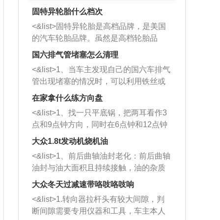
固特异轮胎什么档次
<&list>固特异轮胎是高档品牌，是美国
的汽车轮胎品牌。虽然是高档轮胎品
牌，但是中高低端的轮胎都有生产，这
国六排气管堵塞怎么清理
也是为了更好的开拓市场。
<&list>1、当车主发现自己的国六车排气
管出现堵塞的情况时，可以利用铁丝或
者是细棍，直接将杂物给取出来，如果
在家拿什么练方向盘
堵塞情况比较严重，也可以采取应急措
<&list>1、找一只平底锅，把两耳看作3
施。 <&list>2、直接利用木棍将所有的
点和9点钟方向，同时在6点钟和12点钟
杂物推到排气管里面的位置处，然后将
方向做一个标记。 <&list>2、双手握住
三元催化器拆解开，就可以将堵塞的东
大众1.8t发动机烧机油
平底锅两耳，然后往左打半圈、一圈、
西取出来。但如果是因为积碳过多引起
<&list>1、前后曲轴油封老化：前后曲轴
一圈半的练习，往右同样也要打相同的
的堵塞，就需要将三元催化器泡在草酸
油封与油大面积且持续接触，油的杂质
圈数。 <&list>3、最后强调要反复练
中进行清洗。 <&list>3、也可以利用清
和发动机内持续温度变化使其密封效果
习，这样就可以形成肌肉记忆，在真实
大众冬天过减速带咯吱咯吱响
洗剂对堵塞的情况得到解决，将清洗剂
逐渐减弱，导致渗油或漏油。<&list>2、
驾驶车辆时，不需要记忆也能打好方
放在燃油箱中，与燃油混合后，车辆启
<&list>1.转向器拉杆头有较大间隙，判
活塞间隙过大：积碳会使活塞环与缸体
向。
动时，就可以和汽油一起进入到燃烧
断间隙需要专用仪器和工具，车主本人
的间隙扩大，导致机油流入燃烧室中，