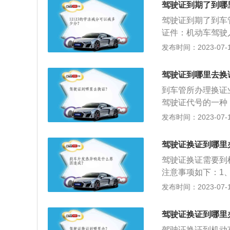
驾驶证到期了到哪
驾驶证到期了到车
证件：机动车驾驶
彩色照片三张。3
发布时间：2023-07-17
的身体证明。属于
管部门指定的专门
驾驶证到哪里去换
到车管所办理换证
驾驶证代号的一种
小、微型专项作业
发布时间：2023-07-17
照，不需要提交居
道路驾驶、安全文
驾驶证换证到哪里
和使用规定》，C
驾驶证换证需要到
车；轻、小、微型
注意事项如下：1
项标准要求，C1
上方，另一张换新
发布时间：2023-07-17
米。
换证申请表，然后
工本费，最后审批
驾驶证换证到哪里
的照片和体检证明
驾驶证换证到机动