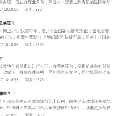
来办理。但在办理业务前，驾驶员一定要去到资质的医院参加
发地或者核发地以外的车辆管理所申请换证。申请时应当确认
取《机动车驾驶人身体条件证明》。体检后，可根据以下流程
无法办理。第二种是去车管所窗口办理，这是最传统的方式。
 16:18:55
阅读：9964
以下证明、凭证：（一）机动车驾驶人的身份证明；（二）医
12123app后，通过业务中心找到期满换领驾驶证业务，点击
车管所，提交身份证原件、1张1寸免冠彩色近照、原驾驶证、
身体条件的证明。一、车管所现场换证：对于当天需要出证的
有效驾驶证照片的，需要根据系统指示在线提交后才能继续办
速办理换证业务，拿到新的驾驶证。第三种是邮政网点办理换
前往当地的车管所。主要证件是身份证和驾驶证，在当地的车
里换证？
知后，点击同意，确认用户申告内容，然后进入驾驶人信息确
驾驶员所在城市的邮政储蓄银行开通了换驾驶证的业务。
号排队办理换证业务。工作人员会审核资料，无误会完成换
点击下一步；选择取件方式，可以邮政寄递或网点自取，如果
：网上办理(快捷可靠，但并非全国各地都有开通)；当地交管
厅的领证窗口，可以直接领取到新证。这种方法需要去现场会
细填写收件地址；确认取件方式后，点击下一步，进入期满换
接的方法，但费时费劲)；当地邮政局(快捷可靠，但并非全国各
是当天出证，如果急着用驾驶证的情形还是很适合的。二、自
确认所填资料信息无误后，获取手机短信验证码，验证通过
下是相关介绍：换证前处理好违章等：换证前应将车辆的违法行
 16:18:55
阅读：9697
些驾驶人需要上班，又急着用证，不方便通过交管12123换
可完成换证业务。
情况先处理完毕，否则车管所不予以换证。如果在有效期内每
或者周末找到24小时自动换证机进行换证，换证时也需要提供
满12分，即可换发有效期更长的驾驶证。举个例子，驾驶证有
？
在自动换证机按照提示读取证件，也可以马上完成换证。当然
年以及长期有效，如果在6年有效期里，每个计分周期均未记满12
驾驶证在有效期，如果已经过了有效期的话就只能在现场进行
核发地车管所窗口进行办理。办理换证前，要提前准备好驾驶
10年有效期的驾驶证。提前准备相应证件：驾照换证需要提供
123APP办理换证。如果超过有效期不满11个月的话，可以在
、驾驶证、身体条件证明、照相回执等文件，届时填写机动车
印件、驾驶证、身体条件证明、照相回执等文件，虽然有一些
效期满11个月的就不支持网上办理了。还有有医疗机构出具的
换证。现在有一些地方车管所推出了便民服务，只要提供身份
 16:18:55
阅读：9678
便民服务，只需要驾驶人提供身份证即可换证，这样极大方便
。1、首先您需要先上传一张驾驶证照片，打开交管12123A
方便了换证流程。以下是相关介绍：换证前处理好违章等：换
是所有车管所都是如此，所以大家最好先准备好材料，以免跑
多；2、找到驾驶证业务，点击中间的提交驾驶证证件照片；3、
法行为、未缴纳罚款等情况先处理完毕，否则车管所不予以换
或者在办理换证业务前，先提前通过网站或公众号等渠道进行
哪里？
尺寸要求；4、选择拍照或者是从相册中选择照片上传驾照信
内每个计分周期均未记满12分，即可换发有效期更长的驾驶
于机动车驾驶证有效期满前九十日内，向机动车驾驶证核发地
好照片后点击提交即可；6、提交完成后选择期满换领驾驶证；
驶证有效期为6年、10年以及长期有效，如果在6年有效期里，
证。申请时应当填写《机动车驾驶证申请表》。其他更换驾驶
人信息；8、选择邮政取件方式，填写地址；
记满12分，届时即可换发10年有效期的驾驶证。窗口办理或网
12123”APP换证。下载“交管12123”APP，依次选择服务中
 16:18:55
阅读：9459
可能是最简单快捷的方法，需先到指定医院进行体检并获取