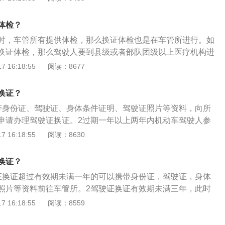
务--填写资料即可。新证一般是通过邮寄的方式送达。前往邮政营
体条件证明》。获取《机动车驾驶人身体条件证明》后，用户
服务点，进行换证办理，从受理登记、体检再到新证制作只需半
理平台后，点击;驾驶证;业务，然后点击;期满换证;进行办
体检？
部分城市开通了该项服务，比如杭州。换证和审验须符合以下
效期满11个月，未满1年，需到机动车驾驶证核发地车辆管理
时，车管所有提供体检，那么换证体检也是在车管所进行。如
车、牵引车、城市公交车、中型客车、大型货车驾驶证在本记
换证体检，那么驾驶人要到县级或者部队团级以上医疗机构进
，或者持有其他准驾车型驾驶证在本记分周期内记分未达到12
体条件证明交到车管所，车管所会给一证回执。以下是驾驶证
 16:18:55
阅读：8677
、牵引车、城市公交车、中型客车、大型货车驾驶证一个记分
证过期作废：时间规定过期不到一年，可以正常换证。过期期
及持有其他准驾车型驾驶证发生交通事故造成人员死亡承担同
，驾照注销，但可以通过考试科目一换证。过期三年以上，驾
销机动车驾驶证的驾驶人，已参加审验教育的；申请人没有未
换证？
。领证时间：机动车驾驶人在机动车驾驶证的六年有效期内，
通安全违法行为或者交通事故；申请人身体条件符合驾驶许可
带身份证、驾驶证、身体条件证明、驾驶证照片等资料，向所
记满12分，换发十年有效期的机动车驾驶证；在机动车驾驶证
证没有被依法扣押、扣留、暂扣、吊销、注销或撤销的情形。
申请办理驾驶证换证。2过期一年以上两年内机动车驾驶人参
每个记分周期均未记满12分，换发长期有效的机动车驾驶证。
律、法规和相关知识考试合格后，可以恢复驾驶资格。3到期
 16:18:55
阅读：8630
驶证有效期截止日期前90天就可以申请更换新驾驶证。
换证？
证换证超过有效期未满一年的可以携带身份证，驾驶证，身体
照片等资料前往车管所。2驾驶证换证有效期未满三年，此时
态，只要到车管所重新参加科目一考试，通过之后就能换证。
 16:18:55
阅读：8559
三年，则会注销驾驶证，只能重新到驾校考试。