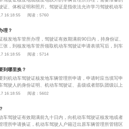
需要重新拍照和体检，耽误时间。
驶证、体检证明和照片。驾驶证是指依法允许学习驾驶机动车
掌握了交通法规知识和驾驶技术后，经管理部门考试合格，核
 16:18:55
阅读：5760
动车的法律凭证。驾驶证到期换证的注意事项是：1、申请人
理所提交规定的材料，如实申告规定的事项并对其申请材料实
办理？
责；2、申请人应当符合机动车驾驶证申领和使用规定中规定
证核发地车管所办理，驾驶证有效期满前90日内，持身份证、
三张，到核发地车管所领取机动车驾驶证申请表填写后，到车
，体检获身体条件证明后一并提交办理换证业务，交付工本费
 16:18:55
阅读：5714
证。驾驶证全称为机动车驾驶证，驾驶车辆的许可是通过驾驶
，这表明获取驾驶证是一种具有一定格式的行为，必须有专门
要到哪里换？
要到机动车驾驶证核发地车辆管理所申请，申请时应当填写申
车驾驶人的身份证明、机动车驾驶证、县级或者部队团级以上
关身体条件的证明。驾驶证（全称机动车驾驶证）又作“驾
 16:18:55
阅读：5602
部门发给具有驾驶资格人士的证明文件，通常是一张卡片。要取
年龄，并且需要通过驾驶考试。驾驶证通常列明持有人可驾驶
？
例如摩托车、小客车、货车、公共汽车等。
动车驾驶证有效期满前九十日内，向机动车驾驶证核发地或者
管理所申请换证，机动车驾驶人户籍迁出原车辆管理所管辖区