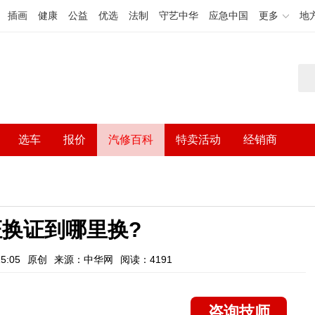
插画
健康
公益
优选
法制
守艺中华
应急中国
更多
地
选车
报价
汽修百科
特卖活动
经销商
证换证到哪里换?
5:05
原创
来源：中华网
阅读：4191
咨询技师