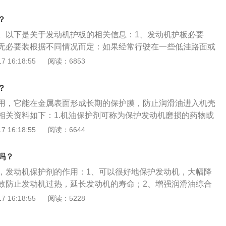
：发动机保护剂又叫做发动机抗磨保护剂，是一种能有效降低
腐蚀，抑制胶质、油泥等沉淀物的生成，可以在金属表面形成
？
度和耐磨性良好的保护层，防止机油氧化、稠化、酸化，从而
。以下是关于发动机护板的相关信息：1、发动机护板必要
延长发动机寿命的保养剂。2、发动机保护剂的作用：发动机
无必要装根据不同情况而定：如果经常行驶在一些低洼路面或
抗磨、润滑、降噪、提高发动机功率和节省燃油，一些还能防
板是有必要安装；如果平时只是用车在城市上下班，发动机护
 16:18:55
阅读：6853
洗积碳功能等。
。2.、发动机护板作用：发动机护板就是用来保护发动机，一
车头的底盘下面，防止发动机受到磕碰。根据车辆品牌和车型
？
厂时是否已经安装好发动机护板也不一样。
用，它能在金属表面形成长期的保护膜，防止润滑油进入机壳
相关资料如下：1.机油保护剂可称为保护发动机磨损的药物或
地减少零件磨损或腐蚀，抑制胶体、泥浆和其他沉积物的形
 16:18:55
阅读：6644
化，延长发动机寿命。2.机油保护剂主要作用包括防止机油磨
音，改善发动机动力和燃油性能，预防机油和洁净碳。市面上
吗？
配方，但其工作原理基本一致，在金属表面形成薄薄的一层，
，发动机保护剂的作用：1、可以很好地保护发动机，大幅降
高耐磨性的保护层，保护发动机零件。
效防止发动机过热，延长发动机的寿命；2、增强润滑油综合
和矿物油均有显着的提升；3、提升发动机的动力和燃油经济
 16:18:55
阅读：5228
转更加顺畅，噪音更低；4、可以有效清洁发动机，防止积碳
良好的抗氧化性能，可以有效地抑制润滑油的氧化降解，同时