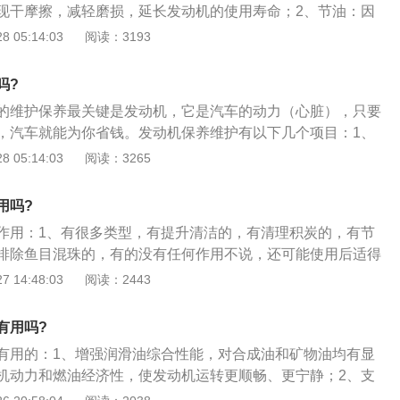
现干摩擦，减轻磨损，延长发动机的使用寿命；2、节油：因
滑性，减小了机件之间的摩擦，提高了机械效率，从而降低了
 05:14:03
阅读：3193
发动机磨合保护剂降低了发动机内部零件在运动是的摩擦阻
在低温启动时的效率；4、降噪：能有效的降低发动机因摩擦
吗?
下降后所产生的噪音；5、清净：发动机磨合保护剂独有的洁
的维护保养最关键是发动机，它是汽车的动力（心脏），只要
解和清洁活塞环、节气门等部位的积碳和胶质，能有效的保护
，汽车就能为你省钱。发动机保养维护有以下几个项目：1、
；
起到润滑、清洁、冷却、密封、减磨等作用，对于降低发动机
 05:14:03
阅读：3265
使用寿命有着重要的意义；2、机油滤芯：机油中都含有一定
水分和添加剂，在发动机工作过程中，各部件摩擦产生的金属
用吗?
杂质、机油氧化物等，都是机油滤芯过滤的对象；3、汽油滤
作用：1、有很多类型，有提升清洁的，有清理积炭的，有节
动机提供清洁的燃油，过滤掉汽油的水分及杂质，从而使发动
排除鱼目混珠的，有的没有任何作用不说，还可能使用后适得
，同时也为发动机提供了最佳保护。
积炭很久的老车，万一用了可以真的清理下积炭的添加剂，发
 14:48:03
阅读：2443
积炭不会百分百排出去，肯定会残留一部分；3、这一部分就
凶，甚至造成不可逆的拉缸破坏活塞损伤。
有用吗?
有用的：1、增强润滑油综合性能，对合成油和矿物油均有显
机动力和燃油经济性，使发动机运转更顺畅、更宁静；2、支
催化转化装置，降低尾气排放。抗磨（防止发动机内各金属元