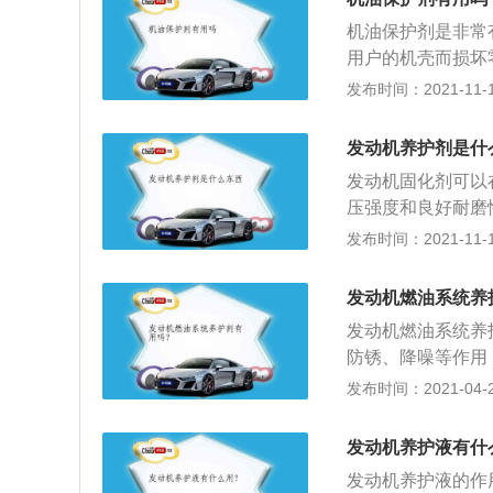
还可以减少高温沉
机油保护剂是非常
用户的机壳而损坏
能有效地减少零件
发布时间：2021-11-10
稠、酸化，延长发
改善发动机动力和
发动机养护剂是什
方，但其工作原理
发动机固化剂可以
耐磨性的保护层，
压强度和良好耐磨
擦系数，使润滑油
发布时间：2021-11-10
温、超低温、高速
机的内耗。显著提
发动机燃油系统养
沉积物和低温油泥
发动机燃油系统养
护发动机，大大减
防锈、降噪等作用
合性能，明显改善
果；2、燃油系统
发布时间：2021-04-28
行更加平稳、安静
等物质，经常少量
常；3、燃油系统
发动机养护液有什
燃料辛烷值不足而
发动机养护液的作