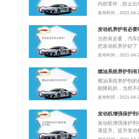
内部零件，防止出
为提高了机油的润
发布时间：2021-04-28
油耗；3、减阻：
力，还能改善汽车
发动机养护有必要
或者机油润滑性能
当然有必要，汽车
净分散作用，能溶
把发动机养护好了
发动机的精密部件
机油：能对发动机
发布时间：2021-04-28
零件的磨损，延长
量的胶质、杂质、
燃油系统养护剂有
屑、吸入空气中的
燃油系统养护剂的
芯：其作用是为发
能降耗的，当然不
机性能达到最优化
其反；2、特别些
发布时间：2021-04-27
动机气缸内掉下的
是损害发动机的元
发动机增强保护剂
发动机增强保护剂
著提升。提升发动
持氧传感器和三元