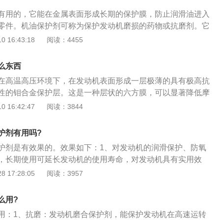
积物和低温油泥的形成，对发动机形成超强的综合保护。
有用的，它能在金属表面形成长期的保护膜，防止润滑油进入
零件。机油保护剂可称为保护发动机磨损的药物或抗磨剂。它
磨损或腐蚀，抑制胶体、泥浆和其他沉积物的形成，防止粘
 16:43:18
阅读：4455
动机寿命。其主要作用包括防止机油磨损，润滑，降低噪音，
燃油性能，预防机油和洁净碳。市面上有许多品牌和其他配
么东西
基本一致，在金属表面形成薄薄的一层，形成高抗压强度和高
在高温高压环境下，在发动机表面形成一层极薄的具有极高抗
保护发动机零件。
性的钼合金保护层。这是一种层状的六方膜，可以显著降低摩
中的残渣随时修复磨损的六方膜。钼合金保护层和六角膜在高
 16:42:47
阅读：3844
、高压和真空条件下具有优异的润滑性能，可以大大降低发动
高润滑油的抗氧化性，有效抑制润滑油的氧化降解，减少高温
护剂有用吗?
的形成，对发动机形成超全面的保护。发动机固化剂的优点:保
护剂是有效果的。效果如下：1、对发动机的润滑保护、防氧
少磨损，防止发动机过热，延长发动机寿命；提高润滑油的综
，长期使用可延长发动机的使用寿命，对发动机具有实用效
合成油和矿物油。提高发动机功率和燃油经济性，使发动机运
养护剂中的胺类物质可以清洁发动机系统中长时间累计的积碳
 17:28:05
阅读：3957
。
使用可以抑制碳积累的产生，减少发动机因碳积累而引起的异
养护剂可以在一定程度上提高燃料的辛烷值，减少或消除由于
么用?
引起的发动机爆震。
用：1、抗磨：发动机磨合保护剂，能保护发动机在高速运转