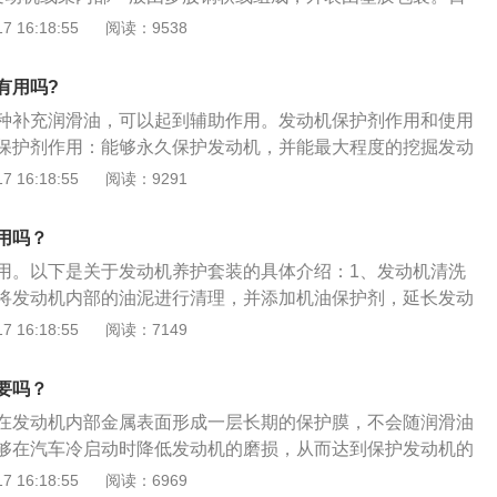
动机熄火。
很高，线束外表的塑胶受热后会释放出增塑剂等化学物质，这
 16:18:55
阅读：9538
部的铜线发生反应，导致塑胶强度下降，铜线电阻上升，最终
路的危险。机舱内的橡胶软管则属于不饱和高分子碳氢化合
有用吗?
易发生氧化引起车辆自燃。2、汽车自燃通常发生在使用年限
种补充润滑油，可以起到辅助作用。发动机保护剂作用和使用
，一般由两个原因引起：一是油管漏油引起自燃;另一个是线路
保护剂作用：能够永久保护发动机，并能最大程度的挖掘发动
燃。3、随着使用时间增加，发动机线路出现的老化、油污、
；能够产生非常卓越的润滑效果和优异的金属附着力，可以在
 16:18:55
阅读：9291
等问题，大大影响了发动机工作质量和效率，发动机就会发生
层保护层，防止发动机磨损并能让磨损的发动机部件在一定程
增加、动力不足、燃油经济性下降等问题，使汽车寿命大大缩
动机保护剂使用方法：将发动机保护剂加入到发动机机油中，
的发动机以及线路来说，更需要定期保养，尽可能地延长使用
用吗？
车辆温度达到正常，车辆每运5000到15000公里使用一次。
线路养护可以看一下保养手册怎么要求的，一般按照正常情况
用。以下是关于发动机养护套装的具体介绍：1、发动机清洗
照保养手册推荐的项目进行就可以了。20000公里进行线路养
将发动机内部的油泥进行清理，并添加机油保护剂，延长发动
看你平时用车的情况，做一下养护没有什么坏处，最多就是费
。2、燃油进气系统清洗：主要作用就是清洗燃油进气系统内
 16:18:55
阅读：7149
误区一，发动机保养误区。1:同时更换三滤。2：机油不加满不
催化清洗：作用是清洗三元催化表面的积碳，并提高三元催化
牌的冷却液混合使用，4：忽略发动机舱的清洗，现在经常有汽
每3到6万公里进行清洗一次，能够延长三元催化的使用寿命，
要吗？
：忽略发动机内部的清洗。6：忽略水箱的清洗。
尾气排放有帮助。
在发动机内部金属表面形成一层长期的保护膜，不会随润滑油
够在汽车冷启动时降低发动机的磨损，从而达到保护发动机的
发动机保护剂很有必要。以下是发动机保护剂的介绍：1、发
 16:18:55
阅读：6969