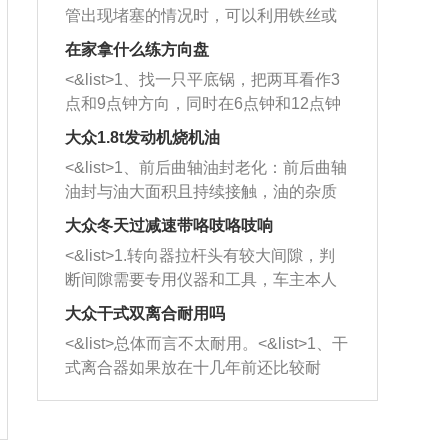
管出现堵塞的情况时，可以利用铁丝或
者是细棍，直接将杂物给取出来，如果
在家拿什么练方向盘
堵塞情况比较严重，也可以采取应急措
<&list>1、找一只平底锅，把两耳看作3
施。 <&list>2、直接利用木棍将所有的
点和9点钟方向，同时在6点钟和12点钟
杂物推到排气管里面的位置处，然后将
方向做一个标记。 <&list>2、双手握住
三元催化器拆解开，就可以将堵塞的东
大众1.8t发动机烧机油
平底锅两耳，然后往左打半圈、一圈、
西取出来。但如果是因为积碳过多引起
<&list>1、前后曲轴油封老化：前后曲轴
一圈半的练习，往右同样也要打相同的
的堵塞，就需要将三元催化器泡在草酸
油封与油大面积且持续接触，油的杂质
圈数。 <&list>3、最后强调要反复练
中进行清洗。 <&list>3、也可以利用清
和发动机内持续温度变化使其密封效果
习，这样就可以形成肌肉记忆，在真实
大众冬天过减速带咯吱咯吱响
洗剂对堵塞的情况得到解决，将清洗剂
逐渐减弱，导致渗油或漏油。<&list>2、
驾驶车辆时，不需要记忆也能打好方
放在燃油箱中，与燃油混合后，车辆启
<&list>1.转向器拉杆头有较大间隙，判
活塞间隙过大：积碳会使活塞环与缸体
向。
动时，就可以和汽油一起进入到燃烧
断间隙需要专用仪器和工具，车主本人
的间隙扩大，导致机油流入燃烧室中，
室，最后形成废气排出，就可以让三元
无法制作，需要将车辆送到修理厂或4s
造成烧机油。<&list>3、机油粘度。使用
大众干式双离合耐用吗
催化器得到清洗，排气管堵塞的情况就
店；<&list>2.车辆半轴套管防尘罩破
机油粘度过小的话，同样会有烧机油现
<&list>总体而言不太耐用。<&list>1、干
能够得到解决。
裂，破裂后会出现漏油现象，使半轴磨
象，机油粘度过小具有很好的流动性，
式离合器如果放在十几年前还比较耐
损严重，磨损的半轴容易损坏，产生异
容易窜入到气缸内，参与燃烧。<&list>
用，但是由于现在的汽车发动机动力输
响；<&list>3.稳定器的转向胶套和球头
4、机油量。机油量过多，机油压力过
出越来越高，使得干式离合器散热不足
老化，一般是使用时间过长造成的。解
大，会将部分机油压入气缸内，也会出
的缺陷也逐渐暴露出来。<&list>2、由于
决方法是更换新的质量好的转向橡胶套