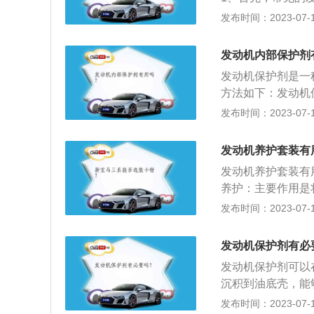
能正常工作导致发
常行驶中机舱温度
发布时间：2023-07-17
些物质会和线束内
使线束老化产生短
发动机内部保护剂
物，橡胶老化后也
发动机保护剂是一
比较长的老车身上
方法如下：发动机
老化引起的短路自
机潜力的润滑科技
发布时间：2023-07-17
水汽、氧化、短路
发动机表面形成双
不正常抖动、噪音
度上自动修复。发
短。因此对于老车
发动机养护套装有
添加前应怠速运转使
寿命。4、发动机
发动机养护套装有
来说，保养项目按
养护：主要作用是
护也不能说早，得
机部件的使用寿命
发布时间：2023-07-17
点钱。维修保养的
的积碳。3、三元
罢休。3：不同品
的还原能力。建议
发动机保护剂有必
车自燃的事故。5
对油耗和发动机的
发动机保护剂可以
沉积到油底壳，能
作用。由此看来，
发布时间：2023-07-17