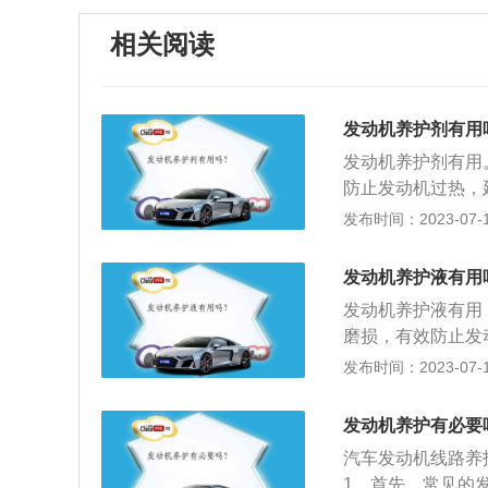
相关阅读
发动机养护剂有用
发动机养护剂有用
防止发动机过热，
除节气门油泥，油
发布时间：2023-07-17
碳，因为燃烧室容
道堵塞、汽油喷射
发动机养护液有用
项：首先要注意加
发动机养护液有用
摄氏度，还有冷车
磨损，有效防止发
三分之一燃油的时
油和矿物油均有显
发布时间：2023-07-17
更低。清洁发动机
熄火的原因：传感
发动机养护有必要
信号消失导致发动
汽车发动机线路养
提供正常燃油压力
1、首先，常见的