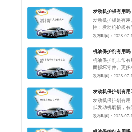
动机保护剂的介绍
发动机部件磨损或
发动机护板有用吗
一层具有高抗压强
发动机护板是有用
保护发动机部件，
性：发动机护板有
保护剂的作用包括
石子路，发动机护
发布时间：2023-07-17
止烧机油和具有清
板就没有必要安装
般将其安装在汽车
机油保护剂有用吗
的不同，新车在出
机油保护剂非常有
而损坏零件。更多
抗磨剂。它能有效
发布时间：2023-07-17
成，防止粘稠、酸
损，润滑，降低噪
发动机保护剂有用
有许多品牌和其他
发动机保护剂有用
形成高抗压强度和
低发动机磨损，有
性能，对于合成油
发布时间：2023-07-17
性，使得发动机运
的生成；5、具有
机油保护剂有用吗