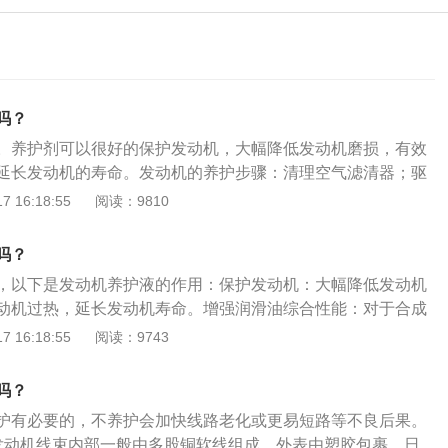
吗？
。养护剂可以很好的保护发动机，大幅降低发动机磨损，有效
延长发动机的寿命。发动机的养护步骤：清理空气滤清器；驱
泥多了进气会产生气阻，从而导致油耗的增加；清洗喷油嘴积
 16:18:55
阅读：9810
易产生积碳，而积碳会导致启动困难；喷油嘴积碳也会导致油
变形、雾化差，燃油消耗自然也会增大。发动机养护的注意事
吗？
足冷却水，检查节温器，日常行车要注意水温表，不能超过95
，以下是发动机养护液的作用：保护发动机：大幅降低发动机
启动一定要先热车，并且注意使用符合规定的燃油，油箱不满
动机过热，延长发动机寿命。增强润滑油综合性能：对于合成
候就要去加油。
着的提升。提升发动机的动力：使发动机运转更加顺畅，噪音
 16:18:55
阅读：9743
：可以有效清洁发动机，防止积炭的生成。以下是导致发动机
器阻值：曲轴位置传感器自身阻值不正常，使热车后曲轴转速
吗？
机熄火。燃油压力：汽油泵长时间工作使阻值发生变化，不能
护有必要的，不养护会加快线路老化或更易短路等不良后果。
导致发动机熄火。点火故障：点火系统故障、点火模块过热不
发动机线束内部一般由多股铜软线组成，外表由塑胶包裹。日