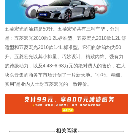
五菱宏光的油箱是50升。五菱宏光共有三种车型，分别
是：五菱宏光2010款1.2L标准型、五菱宏光2010款1.2L 舒
适型和五菱宏光2010款1.4L 标准型。它们的油箱均为50
升。五菱宏光以其小排量、巧妙设计、精致内饰、强有力
的跨级动力，以及4.48~6.68万元的绝对诱人的售价，在大
块头云集的商务车市场开创了一片新天地。“小巧、精细、
实用”是业内人士对五菱宏光的一致评价。
相关阅读