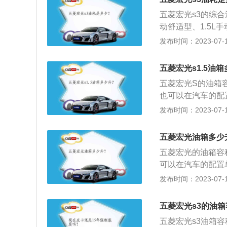
燃油表还剩2格的
五菱宏光s3的综合油耗
中，油的量可能会
动舒适型、1.5L手
箱底到安全界度的
动标准型的综合油耗为7
发布时间：2023-07-17
了保证油箱内的油
以上是NEDC综
如果在加油过程中
数据量数据。真实油耗
况。
五菱宏光s1.5油
因素直接相关，即
五菱宏光S的油箱
车油耗增加的具体
也可以在汽车的配
灯不提前松油门会
L，加满一箱油可
发布时间：2023-07-17
为排量大功率一般
剩余油量。一般都
因为自重大需要更
量的数值会真实的
等，在这些路面行
五菱宏光油箱多少
2格的时候就要加
汽车阻力增大，油
五菱宏光的油箱容
可能会超出标定的
油不易雾化，需要
可以在汽车的配置单
界度的容积，而从
电脑会控制用更高
7L，加满一箱油可
发布时间：2023-07-17
内的油品在温度变
油箱的剩余油量。
过程中把油加到油
题，油量的数值会
五菱宏光s3的油
表还剩2格的时候
五菱宏光s3油箱容
油的量可能会超出