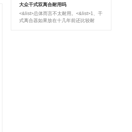
室，最后形成废气排出，就可以让三元
无法制作，需要将车辆送到修理厂或4s
造成烧机油。<&list>3、机油粘度。使用
大众干式双离合耐用吗
催化器得到清洗，排气管堵塞的情况就
店；<&list>2.车辆半轴套管防尘罩破
机油粘度过小的话，同样会有烧机油现
<&list>总体而言不太耐用。<&list>1、干
能够得到解决。
裂，破裂后会出现漏油现象，使半轴磨
象，机油粘度过小具有很好的流动性，
式离合器如果放在十几年前还比较耐
损严重，磨损的半轴容易损坏，产生异
容易窜入到气缸内，参与燃烧。<&list>
用，但是由于现在的汽车发动机动力输
响；<&list>3.稳定器的转向胶套和球头
4、机油量。机油量过多，机油压力过
出越来越高，使得干式离合器散热不足
老化，一般是使用时间过长造成的。解
大，会将部分机油压入气缸内，也会出
的缺陷也逐渐暴露出来。<&list>2、由于
决方法是更换新的质量好的转向橡胶套
现烧机油。<&list>5、机油滤清器堵塞：
干式双离合的工作环境暴露在空气中，
和球头。
会导致进气不畅，使进气压力下降，形
而离合器的散热也是通离合器罩上面的
成负压，使机油在负压的情况下吸入燃
几个小孔来进行散热。但是在行驶过程
烧室引起烧机油。<&list>6、正时齿轮或
中变速箱需要换挡，就不得不使得离合
链条磨损：正时齿轮或链条的磨损会引
器频繁工作。<&list>3、长时间的低速行
起气阀和曲轴的正时不同步。由于轮齿
驶以及过于频繁的启停，导致离合器的
或链条磨损产生的过量侧隙，使得发动
温度不断升高，而低速行驶时空气流动
机的调节无法实现：前一圈的正时和下
效率不高，无法将离合器中的热量有效
一圈可能就不一样。当气阀和活塞的运
的带走，导致离合器内部的温度不断升
动不同步时，会造成过大的机油消耗。
高，加速离合器的磨损。
解决方法：更换正时齿轮或链条。<&list
>7、内垫圈、进风口破裂：新的发动机
设计中，经常采用各种由金属和其他材