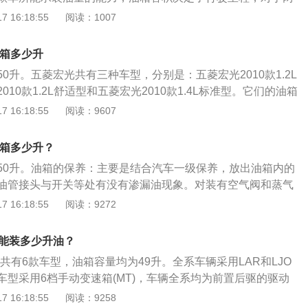
的汽车来说，油箱越大跑得越远。油箱是液压系统中储存液压
 16:18:55
阅读：1007
容器，其可分为开式油箱和闭式油箱。以五菱宏光s32019款手
身尺寸是：长4655毫米、宽1735毫米、高1790毫米，轴距
油箱多少升
备质量是1440千克。搭载了1.5t涡轮增压直列4缸发动机，最大
0升。五菱宏光共有三种车型，分别是：五菱宏光2010款1.2L
最大功率转速是每分钟5200转，最大扭矩是250牛米，最大扭
10款1.2L舒适型和五菱宏光2010款1.4L标准型。它们的油箱
0至3400转。
宏光以其小排量、巧妙设计、精致内饰、强有力的跨级动力，以
 16:18:55
阅读：9607
8万元的绝对诱人的售价，在大块头云集的商务车市场开创了一片新天
、实用”是业内人士对五菱宏光的一致评价。
油箱多少升？
50升。油箱的保养：主要是结合汽车一级保养，放出油箱内的
油管接头与开关等处有没有渗漏油现象。对装有空气阀和蒸气
检查其通气孔是否畅通。加油口的滤网应保持完好—以免加油
 16:18:55
阅读：9272
，堵塞油路。加油口盖的密封垫圏也应完好，以免在行车时油
车使用一段时间后，对油箱进行一次彻底的清洗检修。清冼油
箱能装多少升油？
内部后，用压缩空气吹干，借以清除汽油箱内部的汽油蒸气。
s3共有6款车型，油箱容量均为49升。全系车辆采用LAR和LJO
放入含有百分之10氢氧化钠的水溶液内浸冼，浸洗后用流水冲
车型采用6档手动变速箱(MT)，车辆全系均为前置后驱的驱动
部。也可用百分之5烧碱沸水溶液清洗后，再用热水冲冼。如
跑-2021款-1.4L-手动趣享版的油箱容积为43升，长安CS1
 16:18:55
阅读：9258
，用钢丝刷刷净后涂漆。油箱清洗完后，要进行密封性的检