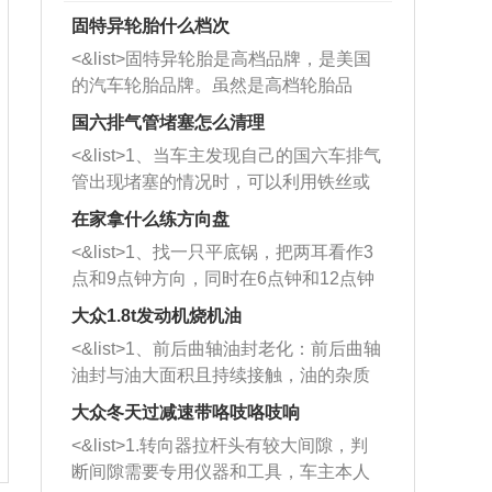
固特异轮胎什么档次
<&list>固特异轮胎是高档品牌，是美国
的汽车轮胎品牌。虽然是高档轮胎品
牌，但是中高低端的轮胎都有生产，这
国六排气管堵塞怎么清理
也是为了更好的开拓市场。
<&list>1、当车主发现自己的国六车排气
管出现堵塞的情况时，可以利用铁丝或
者是细棍，直接将杂物给取出来，如果
在家拿什么练方向盘
堵塞情况比较严重，也可以采取应急措
<&list>1、找一只平底锅，把两耳看作3
施。 <&list>2、直接利用木棍将所有的
点和9点钟方向，同时在6点钟和12点钟
杂物推到排气管里面的位置处，然后将
方向做一个标记。 <&list>2、双手握住
三元催化器拆解开，就可以将堵塞的东
大众1.8t发动机烧机油
平底锅两耳，然后往左打半圈、一圈、
西取出来。但如果是因为积碳过多引起
<&list>1、前后曲轴油封老化：前后曲轴
一圈半的练习，往右同样也要打相同的
的堵塞，就需要将三元催化器泡在草酸
油封与油大面积且持续接触，油的杂质
圈数。 <&list>3、最后强调要反复练
中进行清洗。 <&list>3、也可以利用清
和发动机内持续温度变化使其密封效果
习，这样就可以形成肌肉记忆，在真实
大众冬天过减速带咯吱咯吱响
洗剂对堵塞的情况得到解决，将清洗剂
逐渐减弱，导致渗油或漏油。<&list>2、
驾驶车辆时，不需要记忆也能打好方
放在燃油箱中，与燃油混合后，车辆启
<&list>1.转向器拉杆头有较大间隙，判
活塞间隙过大：积碳会使活塞环与缸体
向。
动时，就可以和汽油一起进入到燃烧
断间隙需要专用仪器和工具，车主本人
的间隙扩大，导致机油流入燃烧室中，