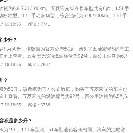
时候就要加油，以免开到半路没油的情况发生。实际加油过程
为6.9-7.3L/100km。五菱宏光s3在售车型共有6款，1.5L手
超出标定的容积，这是由于汽车厂家所标定的油箱容积是从油
动标准型、1.5L手动豪华型，综合油耗为6.9L/100km。1.5T手
容积，而从安全界度到油箱口还有一定的空间，这个空间是为
.1L/100km。1.5T手动豪华型的综合油耗为7.3L/100km。
 16:18:55
阅读：7741
品在温度变高的情况下膨胀，而不至于溢出油箱的安全空间。
合油耗，是车辆在NEDC测试规程下所测得的综合工况燃油消耗
把油加到油箱口，就会产生实际加油量比标定油箱容积大的情
高于这个值，为7.4-10.0L/100km。汽车油耗的高低与五大
箱多少升？
驾驶习惯、汽车本身、道路状态、自然风、环境温度。会使汽
容积为50升，该数据为官方公布数据，购买了五菱宏光S的车主
因素如下：驾驶习惯：驾驶粗暴，比如急加油、常超车、遇红
置单上查看。五菱宏光S的燃油标号为92号，百公里油耗为6.7
使油耗增高。汽车本身：排量大的车比排量小的车油耗大，因
以跑的里程为746km。日常行驶过程中，需要随时注意油箱的
 16:18:55
阅读：7667
就大，需要更多的汽油燃烧做功。汽车自重大的车油耗会高，
是通过车内的燃油表进行读数的观察，如果没有其他问题，油
大的驱动扭矩。道路状态：土路、泥泞路、松软路面、山路
反应到油表上。仪表的燃油表一般有5到6格，一般燃油表还剩
驶，阻力大，耗油会增加。自然风：迎风行驶、大风天行驶，
升？
油，以免开到半路没油的情况发生。实际加油过程中，油的量
耗增加。环境温度低，发动机缸体温度低，冷起动时喷入的汽
积为50升，该数据为官方公布数据，购买了五菱宏光的车主也
容积，这是由于汽车厂家所标定的油箱容积是从油箱底到安全
喷入更多的汽油才能然烧，油耗增大。同时，气温低，发动机
上查看。五菱宏光的燃油标号为92号，百公里油耗为6.5到6.
安全界度到油箱口还有一定的空间，这个空间是为了保证油箱
转速来热车，这也会增大油耗。
以跑的里程为746到769km。日常行驶过程中，需要随时注意
 16:18:55
阅读：6788
高的情况下膨胀，而不至于溢出油箱的安全空间。如果在加油
一般都是通过车内的燃油表进行读数的观察，如果没有其他问
箱口，就会产生实际加油量比标定油箱容积大的情况。
真实的反应到油表上。仪表的燃油表一般有5到6格，一般燃油
箱容积是多少升？
就要加油，以免开到半路没油的情况发生。实际加油过程中，
积为49L，1.5L车型与1.5T车型油箱容积相同。汽车的油箱容
标定的容积，这是由于汽车厂家所标定的油箱容积是从油箱底