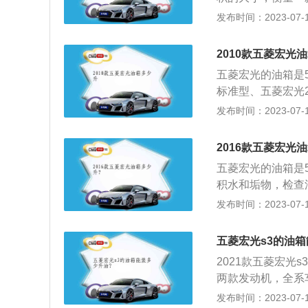
容积为53L。
辆发动机完全相同
发布时间：2023-07-17
油或液压液的专用
动标准型为例，其车
2010款五菱宏光
为2800毫米，整
五菱宏光的油箱是5
功率是108千瓦，
标准型、五菱宏光20
矩转速是每分钟220
均为50升。五菱
发布时间：2023-07-17
及4.48~6.6
地。“小巧、精细
2016款五菱宏光
五菱宏光的油箱是
积水和垢物，检查
阀的油箱盖，还应
发布时间：2023-07-17
时杂质进入油箱里
箱内的油溢出。汽
五菱宏光s3的油
箱时，用热水冲冼
2021款五菱宏光
然后，再把汽油箱
两款发动机，全系
洗油箱的内部和外
方式。同级别车中，奕
发布时间：2023-07-17
果油箱外部有锈蚀