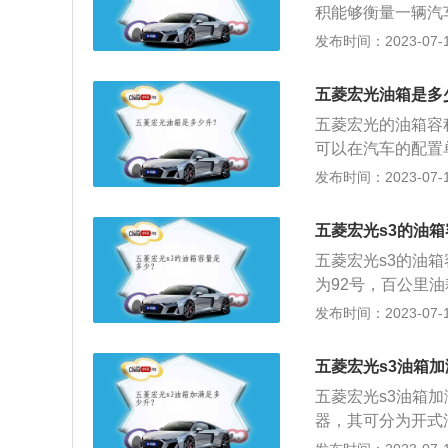
积能够衡量一辆汽
到安全界度的容积
用SUV，所以油
发布时间：2023-07-17
证油箱内的油品在
下：1、油箱容积
在加油过程中把油
容积决定了行驶里
五菱宏光油箱是多
远。2、油箱实际
五菱宏光的油箱容
标称容量是额定容
可以在汽车的配置单
7L，加满一箱油可
发布时间：2023-07-17
油箱的剩余油量。
题，油量的数值会
五菱宏光s3的油
表还剩2格的时候
五菱宏光s3的油箱
油的量可能会超出
为92号，百公里油耗
到安全界度的容积
行驶过程中，需要
发布时间：2023-07-17
证油箱内的油品在
数的观察，如果没
在加油过程中把油
表一般有5到6格
五菱宏光s3油箱
况发生。实际加油
五菱宏光s3油箱
标定的油箱容积是
器，其可分为开式油
的空间，这个空间
其车身尺寸是：长4