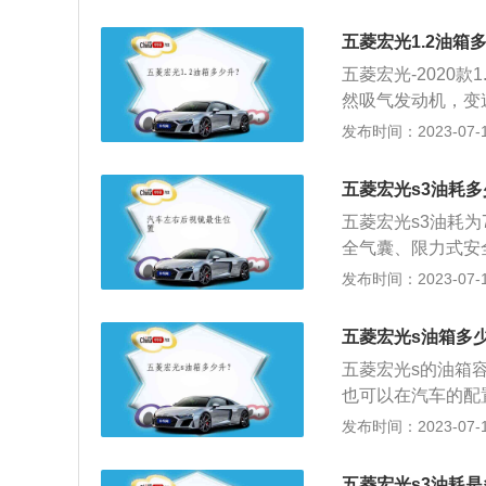
5-2021款-1.
查。检查时，将油
超出标定的容积，
缩空气，若在某部
五菱宏光1.2油箱
容积，而从安全界
焊补。焊补时，可
五菱宏光-2020款
品在温度变高的情
孔不大，可用锡焊
然吸气发动机，变
把油加到油箱口，
壳接合处有裂缝时
型为麦弗逊式独立
发布时间：2023-07-17
解油箱的剩余油量
注满冷水，以防爆
小康K05S-2019
E的时就表示快没
陷拉出修复。修复
2L厢式运输车实
五菱宏光s3油耗多
统中除储油外，还
定的容积，这是由
有很多辅件，如冷
五菱宏光s3油耗为
而从安全界度到油
全气囊、限力式安
度变高的情况下膨
刮器、中门儿童锁
发布时间：2023-07-17
到油箱口，就会产
自动寻车功能的遥
的剩余油量，可以
用1.5LDVVT发动
就表示快没油，接
五菱宏光s油箱多
m。另外一款1.2升发
五菱宏光s的油箱
系匹配5速手动变
也可以在汽车的配置
到6.7L，加满一
发布时间：2023-07-17
注意油箱的剩余油
他问题，油量的数
五菱宏光s3油耗