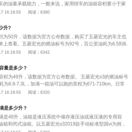
车的油量承载能力，一般来说，家用轿车的油箱容积要小于家
，而从安全界度到油箱口还有一定的空间，这个空间是为了保
箱容积的大小直接关乎汽车的油耗。有关汽车油箱容积的资料如
 16:18:55
阅读：6380
温度变高的情况下膨胀，而不至于溢出油箱的安全空间。如果
(L)是指油箱容积的大小衡量一款车所能承装油量的能力，油箱
加到油箱口，就会产生实际加油量比标定油箱容积大的情况。
程，对于两辆发动机完全相同的汽车来说，油箱越大跑得越
少升?
容量大于标称容量，根据燃油安全特性，国家规定汽车燃油箱
积为50升，该数据为官方公布数据，购买了五菱宏光的车主也
量的95%，所以加满油时可比标称容量多10%油量。
上查看。五菱宏光的燃油标号为92号，百公里油耗为6.5到6.
以跑的里程为746到769km。日常行驶过程中，需要随时注意
 16:18:55
阅读：6342
一般都是通过车内的燃油表进行读数的观察，如果没有其他问
真实的反应到油表上。仪表的燃油表一般有5到6格，一般燃油
箱容量是多少？
就要加油，以免开到半路没油的情况发生。实际加油过程中，
容积为49升，该数据为官方公布数据。 五菱宏光s3的燃油标号
标定的容积，这是由于汽车厂家所标定的油箱容积是从油箱底
为6.9-7.3L，加满一箱油可以跑的里程为671-710km。日常
，而从安全界度到油箱口还有一定的空间，这个空间是为了保
随时注意油箱的剩余油量。一般都是通过车内的燃油表进行读
 16:18:55
阅读：6320
温度变高的情况下膨胀，而不至于溢出油箱的安全空间。如果
有其他问题，油量的数值会真实的反应到油表上。仪表的燃油
加到油箱口，就会产生实际加油量比标定油箱容积大的情况。
，一般燃油表还剩2格的时候就要加油，以免开到半路没油的情
加满是多少升？
过程中，油的量可能会超出标定的容积，这是由于汽车厂家所
加满是49升，油箱是液压系统中储存液压油或液压液的专用容
从油箱底到安全界度的容积，而从安全界度到油箱口还有一定
箱和闭式油箱。以五菱宏光s32019款手动标准型国vi为例，
是为了保证油箱内的油品在温度变高的情况下膨胀，而不至于
655毫米、宽1735毫米、高1790毫米，轴距为2800毫米，整