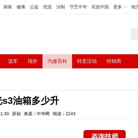
插画
健康
公益
优选
法制
守艺中华
应急中国
更多
地
选车
报价
汽修百科
特卖活动
经销商
s3油箱多少升
1:30
原创
来源：中华网
阅读：2243
咨询技师