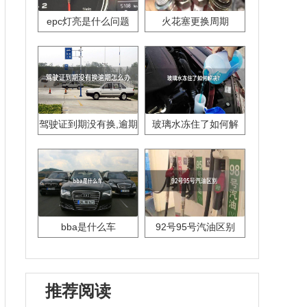
epc灯亮是什么问题
火花塞更换周期
驾驶证到期没有换,逾期
玻璃水冻住了如何解
怎么办??
决？
bba是什么车
92号95号汽油区别
推荐阅读