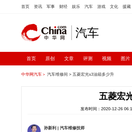
首页
资讯
军事
财经
娱乐
汽车
游戏
文化
援藏
汽车
首页
原创
文章
评测
视频
图片
中华网汽车＞
汽车维修间 >
五菱宏光s3油箱多少升
五菱宏光
发布时间：2020-12-26 06:1
孙新利
|
汽车维修技师