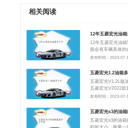
相关阅读
12年五菱宏光油
12年五菱宏光油
面会有车辆具体的
加油的时候，可以
发布时间：2023-07-17
灯，通过油表警示
及路况不同，所显
五菱宏光1.2油箱
验就能对油箱容积
五菱宏光V1.2L
是用升来作为计算
五菱宏光V2022款
们国家规定车辆的
机，车身尺寸为442
发布时间：2023-07-17
况，一般实际容量
足国六排放标。（
载人载物等多种场
五菱宏光s3的油
动力的前提下，也
五菱宏光s3的油
以下两种：1、五菱
积的大小，衡量一