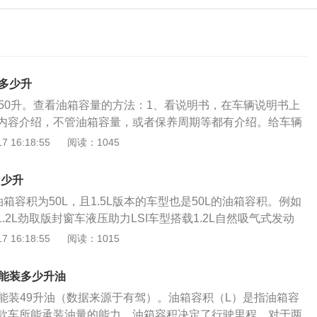
箱多少升
箱50升。查看油箱容量的方法：1、看说明书，在车辆说明书上
内容介绍，不管油箱容量，或者保养周期等都有介绍。给车辆
根据这个容量加油，切记不要超过安全容量。2、看油表警示
 16:18:55
阅读：1045
灯去看油箱的容量，可能会存在一定的误差。由于车辆情况以
示出来的容量会有一些区别。3、凭加油经验，一般凭加油经
多少升
做出判断，加油的过程中不能少于实际容量。油箱容量通常都
版油箱容积为50L，且1.5L版本的车型也是50L的油箱容积。例如
单位的，在不同的国家对油箱容量会有对应的标准。目前在我
1.2L劲取版封窗车液压助力LSI车型搭载1.2L自然吸气式发动
油箱容量，应该是在95%的额定值，但还是应该根据具体的情
5*1670*1860毫米，最大功率56千瓦，最大扭矩110牛米，满
 16:18:55
阅读：1015
比标准容量都要稍微大点。
数据来源于有驾官网）该车型适用于搬家、拉货、接送乘客、
景下的动力需求。发动机采用双顶置凸轮轴设计，在确保充沛
箱能装多少升油
表现出了良好的燃油经济性。五菱宏光其它车系的油箱容积有
箱能装49升油（数据来源于有驾）。油箱容积（L）是指油箱容
宏光S3：全系油箱容积为49L；2、五菱宏光Plus：全系油箱
款车所能承装油量的能力，油箱容积决定了行驶里程，对于两