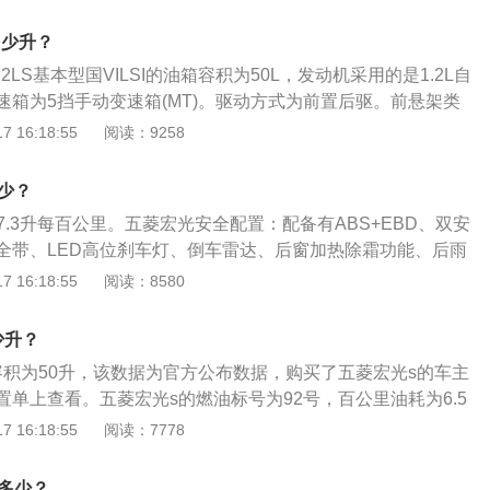
5L-手动进取型的油箱容积为44升。实际加油过程中，油的量可能会
箱的所有孔口用橡胶塞堵住后浸入水中，从油管接头孔输入压
这是由于汽车厂家所标定的油箱容积是从油箱底到安全界度的
位有气泡冒出，即为泄漏处，此时在泄漏处做好记号，除漆后
多少升？
度到油箱口还有一定的空间，这个空间是为了保证油箱内的油
根据漏孔的大小和部位采用不同的焊接方法进行焊补。如果漏
1.2LS基本型国VILSI的油箱容积为50L，发动机采用的是1.2L自
况下膨胀，而不至于溢出油箱的安全空间。如果在加油过程中
焊补；如果漏孔过大，则应用补丁焊补；如采汽油箱上、下半
速箱为5挡手动变速箱(MT)。驱动方式为前置后驱。前悬架类
就会产生实际加油量比标定油箱容积大的情况。车主如果想了
，焊前将油箱盖和油表传感器的浮子组端盖卸下，并在油箱内
悬架，后悬架类型为钢板弹簧非独立悬架。同级别车中，东风
 16:18:55
阅读：9258
，可以观察油表盘右侧的汽油表，上面标注着E、F，指针靠近
炸。若油箱壁有较大的凹陷，可在凹陷处焊接一根铁棒，将凹
款1.2L实用型国VIDK12的油箱容积为40L、五菱荣光V-2019款1.
油了，接近F的时候表示油量充足。
后的油箱，应再次做密封性试验。油箱的用途：油箱在液压系
用型的油箱容积为45L。实际加油过程中，油的量可能会超出标
少？
起着散热、分离油液中的气泡、沉淀杂质等作用。油箱中安装
于汽车厂家所标定的油箱容积是从油箱底到安全界度的容积，
却器、加热器、空气滤清器及液位计等。
7.3升每百公里。五菱宏光安全配置：配备有ABS+EBD、双安
箱口还有一定的空间，这个空间是为了保证油箱内的油品在温
全带、LED高位刹车灯、倒车雷达、后窗加热除霜功能、后雨
胀，而不至于溢出油箱的安全空间。如果在加油过程中把油加
、自动落锁功能、大灯/车门未关报警装置、带电子防盗系统和
 16:18:55
阅读：8580
生实际加油量比标定油箱容积大的情况。车主如果想了解油箱
控钥匙等丰富的安全配置。五菱宏光动力方面：五菱宏光s3使
观察油表盘右侧的汽油表，上面标注着E、F，指针靠近E的时
机，最大功率提升至82kW/5800rpm，最大扭矩146.5N.m/rp
近F的时候表示油量充足。
少升？
动机，最大功率63kW/6000rpm，最大扭矩108N.m/rpm，全
容积为50升，该数据为官方公布数据，购买了五菱宏光s的车主
速器。
单上查看。五菱宏光s的燃油标号为92号，百公里油耗为6.5
箱油可以跑的里程为746到769km。日常行驶过程中，需要随时
 16:18:55
阅读：7778
量。一般都是通过车内的燃油表进行读数的观察，如果没有其
值会真实的反应到油表上。仪表的燃油表一般有5到6格，一般
是多少？