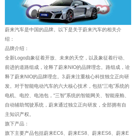
蔚来汽车是中国的品牌。以下是关于蔚来汽车的相关介
绍：
品牌介绍：
全新Logo由象征着开放、未来的天空，以及象征着行动、
前进的道路组成，诠释了蔚来NIO的品牌理念。路组成，诠
释了蔚来NIO的品牌理念。3.蔚来注重核心科技独立正向研
发。对于智能电动汽车的六大核心技术，包括“三电”系统的
电机、电控、电池包，“三智”系统的智能网关、智能座舱、
自动辅助驾驶系统，蔚来通过独立正向研发，全部拥有自
主知识产权。
旗下产品：
旗下主要产品包括蔚来EC6、蔚来ES8、蔚来ES6、蔚来E