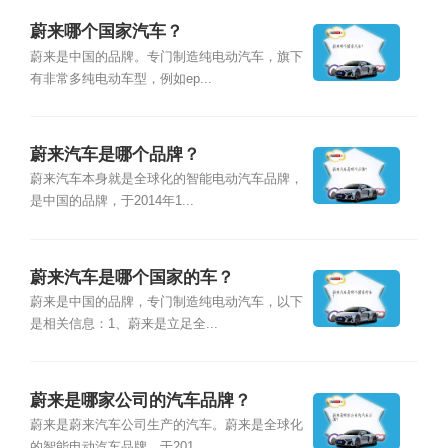
蔚来哪个国家汽车？
蔚来是中国的品牌。专门制造纯电动汽车，旗下
有非常多纯电动车型，例如ep...
蔚来汽车是哪个品牌？
蔚来汽车本身就是全球化的智能电动汽车品牌，
是中国的品牌，于2014年1...
蔚来汽车是哪个国家的车？
蔚来是中国的品牌，专门制造纯电动汽车，以下
是相关信息：1、蔚来是立足全...
蔚来是哪家公司的汽车品牌？
蔚来是蔚来汽车公司生产的汽车。蔚来是全球化
的智能电动汽车品牌，于201...