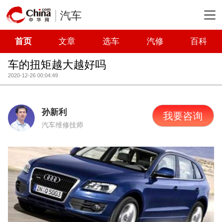
汽车
首页
文章
选车
汽修
百科
车的扭矩越大越好吗
2020-12-26 00:04:49
孙新利
我要咨询
汽车维修技师