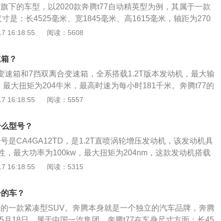
腾旗下的车型，以2020款奔腾t77自动精英型为例，其属于一款
实现与几百种智能电器互联互控，是全球首款3D全息智控SU
寸是：长4525毫米、宽1845毫米、高1615毫米，轴距为270
奔腾t77自动精英型搭载了1.5t涡轮增压发动机和7挡双离合变速
 16:18:55
阅读：5608
24千瓦，最大扭矩是258牛米，其驱动方式是前置前驱，前悬架
立悬架，后悬架使用了扭力梁式非独立悬架。
速箱？
动变速箱和7挡双离合变速箱，全系搭载1.2T版本发动机，最大输
，最大扭矩为204牛米，最高时速为每小时181千米。奔腾t77的
较激进，使用了很多的几何线条，中网区域采用点阵式设计，
 16:18:55
阅读：5557
，大灯比较狭长，攻击性很强，辨识度很高。奔腾t77的车身尺
5mm、1845mm、1615mm，轴距是2700mm。
什么型号？
型号是CA4GA12TD，是1.2T直喷涡轮增压发动机，该发动机具
，最大功率为100kw，最大扭矩为204nm，这款发动机搭载
使用了铝合金缸盖和铸铁缸体，与这款发动机匹配的变速箱有
 16:18:55
阅读：5315
手动变速箱、7速双离合变速箱。奔腾t77的前悬架使用了麦弗逊
使用了扭力梁非独立悬架，该车配备了电动转向助力系统，这
子的车？
uv。
旗下的一款紧凑型SUV。奔腾本身就是一个独立的汽车品牌，奔腾
年5月18日，属于中国一汽集团。奔腾t77在车身尺寸方面：长45