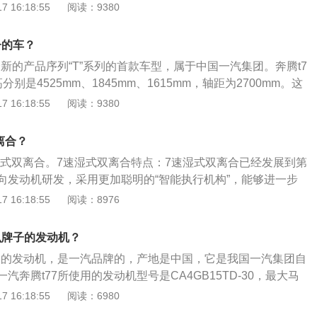
钟1600到4200转，与之匹配的是6速手动变速箱或7速双离
 16:18:55
阅读：9380
7使用了电动转向助力系统，是一款前驱的城市suv。奔腾t77的
4525mm、1845mm、1615mm，轴距为2700mm。
子的车？
全新的产品序列“T”系列的首款车型，属于中国一汽集团。奔腾t7
别是4525mm、1845mm、1615mm，轴距为2700mm。这
2升涡轮增压发动机，最大功率为105千瓦，最大扭矩为204牛
 16:18:55
阅读：9380
每分钟5500转，最大扭矩转速为每分钟1600到4200转，匹
速箱或7速双离合变速箱。
离合？
速湿式双离合。7速湿式双离合特点：7速湿式双离合已经发展到第
向发动机研发，采用更加聪明的“智能执行机构”，能够进一步
身能耗，同时还支持启停和滑行功能，并能轻松的升级为混合
 16:18:55
阅读：8976
被奔驰A级、宝马X1、1系以及MINI系列等车型采用。7速湿
速湿式双离合运行起来不算太稳定，而且还容易出现抖动、低
么牌子的发动机？
换挡的时候会出现明显的顿挫感，其结构也导致其油耗高并且
使用的发动机，是一汽品牌的，产地是中国，它是我国一汽集团自
点。
汽奔腾t77所使用的发动机型号是CA4GB15TD-30，最大马
124KW，最大功率转速5500rpm最大扭矩是258牛米。一汽
 16:18:55
阅读：6980
机日常可使用以下方法进行保养：使用适当质量等级的润滑油。对