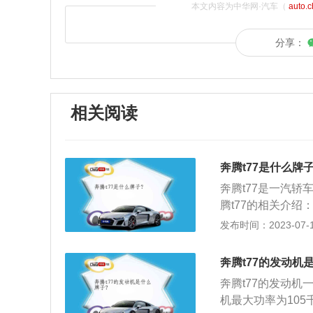
本文内容为中华网·汽车（
auto.
分享：
相关阅读
奔腾t77是什么牌
奔腾t77是一汽
腾t77的相关介
团。T77是奔腾旗
发布时间：2023-07-17
18日，国内唯一
一汽奔腾发展的里程
奔腾t77的发动机
4缸涡轮增压发动机
奔腾t77的发动机
最大扭矩204N·m
机最大功率为105
615mm，轴距为