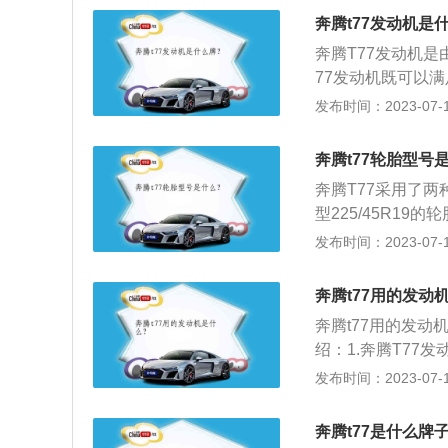
汽油发动机应根据
奔腾t77发动机是
油发动机则要根据
奔腾T77发动机
家规定要求为准；
77发动机既可以
质都会发生变化。
动机与7速DCT
发布时间：2023-07-17
避免故障的发生，
总成实现全路况纵情
孔通过时把油中的
同时拥有九大先进
通过滤芯时，会胀
奔腾t77轮胎型号
体缸盖分体冷却，
使发动机磨损，内
奔腾T77采用了两
置OCV式DVC
室内的高压未燃烧
型225/45R19
一。
隙进入曲轴箱中，
V，其入门车型搭配
发布时间：2023-07-17
中悬浮，量大时从
轮圈造型并不杂乱
损;定期使用水箱
的侧面造型有“钻
奔腾t77用的发动
常工作，而且延长
浮式车顶，尾部为
奔腾t77用的发动
绍：1.奔腾T77
性，以黄金动力总成
发布时间：2023-07-17
念，细节方面，新
阵排布的镀铬饰块
奔腾t77是什么牌
物联网1.0时代的