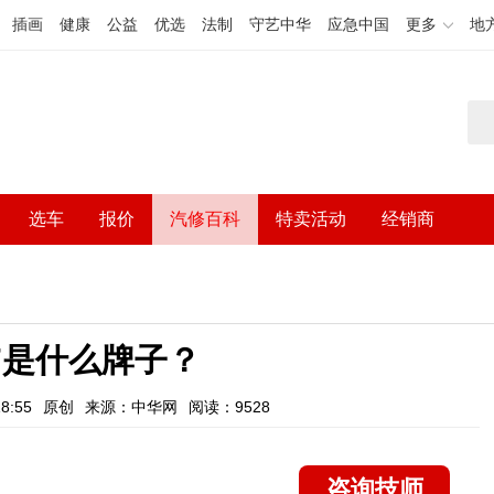
插画
健康
公益
优选
法制
守艺中华
应急中国
更多
地
选车
报价
汽修百科
特卖活动
经销商
77是什么牌子？
8:55
原创
来源：中华网
阅读：9528
咨询技师