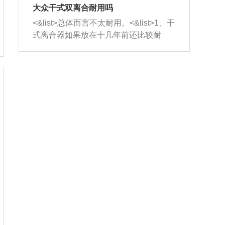
室，最后形成废气排出，就可以让三元
无法制作，需要将车辆送到修理厂或4s
造成烧机油。<&list>3、机油粘度。使用
大众干式双离合耐用吗
催化器得到清洗，排气管堵塞的情况就
店；<&list>2.车辆半轴套管防尘罩破
机油粘度过小的话，同样会有烧机油现
<&list>总体而言不太耐用。<&list>1、干
能够得到解决。
裂，破裂后会出现漏油现象，使半轴磨
象，机油粘度过小具有很好的流动性，
式离合器如果放在十几年前还比较耐
损严重，磨损的半轴容易损坏，产生异
容易窜入到气缸内，参与燃烧。<&list>
用，但是由于现在的汽车发动机动力输
响；<&list>3.稳定器的转向胶套和球头
4、机油量。机油量过多，机油压力过
出越来越高，使得干式离合器散热不足
老化，一般是使用时间过长造成的。解
大，会将部分机油压入气缸内，也会出
的缺陷也逐渐暴露出来。<&list>2、由于
决方法是更换新的质量好的转向橡胶套
现烧机油。<&list>5、机油滤清器堵塞：
干式双离合的工作环境暴露在空气中，
和球头。
会导致进气不畅，使进气压力下降，形
而离合器的散热也是通离合器罩上面的
成负压，使机油在负压的情况下吸入燃
几个小孔来进行散热。但是在行驶过程
烧室引起烧机油。<&list>6、正时齿轮或
中变速箱需要换挡，就不得不使得离合
链条磨损：正时齿轮或链条的磨损会引
器频繁工作。<&list>3、长时间的低速行
起气阀和曲轴的正时不同步。由于轮齿
驶以及过于频繁的启停，导致离合器的
或链条磨损产生的过量侧隙，使得发动
温度不断升高，而低速行驶时空气流动
机的调节无法实现：前一圈的正时和下
效率不高，无法将离合器中的热量有效
一圈可能就不一样。当气阀和活塞的运
的带走，导致离合器内部的温度不断升
动不同步时，会造成过大的机油消耗。
高，加速离合器的磨损。
解决方法：更换正时齿轮或链条。<&list
>7、内垫圈、进风口破裂：新的发动机
设计中，经常采用各种由金属和其他材