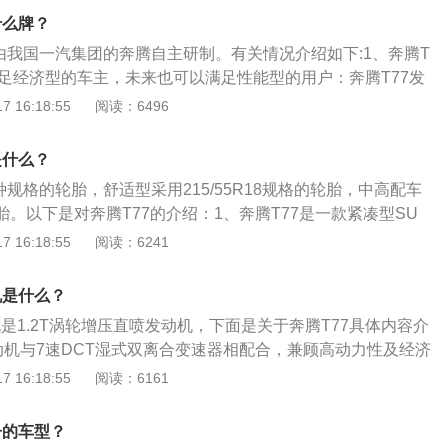
进排气系统的附加装置和使用条件选用SD--SF级汽油机油；柴
什么牌？
机械负荷选用CB--CD级柴油机油，选用标准以不低于生产厂
是由我国一汽集团的奔腾自主研制。有关情况介绍如下:1、奔腾T
定期更换机油及滤芯。任何质量等级的润滑油在使用过程中油
满足经济型的车主，未来也可以满足性能型的用户：奔腾T77发
到一定里程之后，性能恶化，会给发动机带来种种问题。为了
湿式双离合变速器相配合，兼顾高动力性及经济性，以黄金动力
 16:18:55
阅读：6496
应结合使用条件定期换油，并使油量适中；机油从滤清器的细
驾驭。2、奔腾230TID发动机搭载全新“智擎魔方”动力技术：
固体颗粒和粘稠物积存在滤清器中。如滤清器堵塞，机油不能
技术——高效燃烧系统，集成式排气歧管，高压缸内直喷，缸
破滤芯或打开安全，从旁通通过，仍把脏物带回润滑部位，促
是什么？
双质量飞轮，DLC涂层低摩擦运动组件，可变流量机油泵，中
部的污染加剧；定期清洗曲轴箱。发动机在运转过程中，燃烧
种规格的轮胎，舒适型采用215/55R18规格的轮胎，中高配车
T，低惯量涡轮增压器，是自主车型中技术应用最多的发动机之
气体、酸、水分、硫和氮的氧化物经过活塞环与缸壁之间的间
的轮胎。以下是对奔腾T77的介绍：1、奔腾T77是一款紧凑型SU
与零件磨损产生的金属粉末混在一起，形成油泥。量少时在油
了18寸轮毂，高配车型使用了19寸轮毂。2、奔腾T77多条幅
 16:18:55
阅读：6241
油中析出，堵塞滤清器和油孔，造成发动机润滑困难，引起磨
。车侧部分，一条平直的腰线从引擎盖延伸至后尾灯，让车辆
清洗剂清洗水箱。除去其中的锈迹和水垢，不但能保证发动机正
石切割”版的凌厉感，同时也使车身比例更加协调。T77车顶是悬
机是什么？
水箱和发动机的整体寿命。
溜背式造型，这些都是当下非常流行的设计元素。
机是1.2T涡轮增压直喷发动机，下面是关于奔腾T77具体内容介
发动机与7速DCT湿式双离合变速器相配合，兼顾高动力性及经济
实现全路况纵情驾驭。2.奔腾T77整体采用“光影折学”设计理
 16:18:55
阅读：6161
车前脸采用了六边形内凹式大嘴进气格栅，内部加以繁星般点
，搭配低矮车头。3.奔腾T77最大亮点在于智能，作为新奔腾
子的车型？
首款新车，奔腾T77的车载语音助手凭借3D全息影像+AI技术，