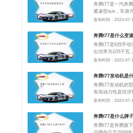
奔腾t77是一汽奔
除手机以外还首次
紧凑型suv，车身尺
V。
0毫米。2020款
发布时间：2023-07-17
箱，最大功率是1
使用了麦弗逊式独
奔腾t77是什么变
奔腾t77是6挡手
出功率为105千瓦
前脸设计看起来比
发布时间：2023-07-17
内部的立体感很强
寸长宽高分别为452
奔腾t77发动机是
奔腾t77发动机的
有高动力性及经济性
了缸内直喷技术并
发布时间：2023-07-17
两款，分别是6速
独立悬架，后悬架
奔腾t77是什么牌
是一款前驱的城市s
奔腾t77是奔腾
品牌创立于2006