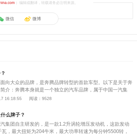
china.com
）编辑或翻译，转载请务必注明来源。
微信
微博
子？
轿车面向大众的品牌，是奔腾品牌转型的首款车型。以下是关于奔
绍：简介：奔腾本身就是一个独立的汽车品牌，属于中国一汽集
下的一款车型。奔腾品牌创立于2006年5月18日。2006年08月
 16:18:55
阅读：9528
一款自主品牌中高级轿车“奔腾”在中国一汽本部盛装上市，成为
碑事件。奔腾t77的性能配置：动力方面，全系搭载1.2T直列
是什么牌子？
，匹配6挡手动或7挡双离合变速箱两种，最大功率105KW，
一汽集团自主研发的，是一款1.2升涡轮增压发动机，这款发动
，最大马力143PS。车身尺寸方面，长宽高分别为4525/1845/1
千瓦，最大扭矩为204牛米，最大功率转速为每分钟5500转，
2700mm。前悬架为麦弗逊式独立悬架，后悬架为扭力梁式非独