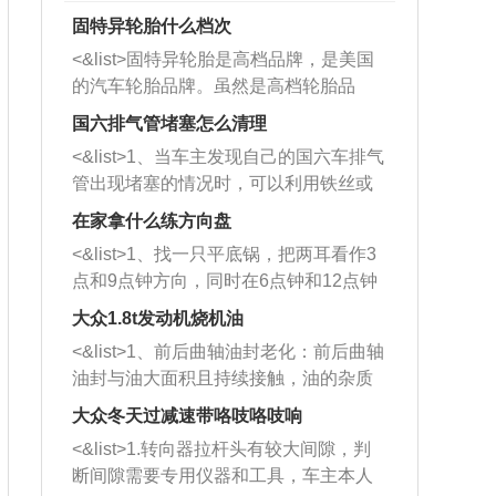
固特异轮胎什么档次
<&list>固特异轮胎是高档品牌，是美国
的汽车轮胎品牌。虽然是高档轮胎品
牌，但是中高低端的轮胎都有生产，这
国六排气管堵塞怎么清理
也是为了更好的开拓市场。
<&list>1、当车主发现自己的国六车排气
管出现堵塞的情况时，可以利用铁丝或
者是细棍，直接将杂物给取出来，如果
在家拿什么练方向盘
堵塞情况比较严重，也可以采取应急措
<&list>1、找一只平底锅，把两耳看作3
施。 <&list>2、直接利用木棍将所有的
点和9点钟方向，同时在6点钟和12点钟
杂物推到排气管里面的位置处，然后将
方向做一个标记。 <&list>2、双手握住
三元催化器拆解开，就可以将堵塞的东
大众1.8t发动机烧机油
平底锅两耳，然后往左打半圈、一圈、
西取出来。但如果是因为积碳过多引起
<&list>1、前后曲轴油封老化：前后曲轴
一圈半的练习，往右同样也要打相同的
的堵塞，就需要将三元催化器泡在草酸
油封与油大面积且持续接触，油的杂质
圈数。 <&list>3、最后强调要反复练
中进行清洗。 <&list>3、也可以利用清
和发动机内持续温度变化使其密封效果
习，这样就可以形成肌肉记忆，在真实
大众冬天过减速带咯吱咯吱响
洗剂对堵塞的情况得到解决，将清洗剂
逐渐减弱，导致渗油或漏油。<&list>2、
驾驶车辆时，不需要记忆也能打好方
放在燃油箱中，与燃油混合后，车辆启
<&list>1.转向器拉杆头有较大间隙，判
活塞间隙过大：积碳会使活塞环与缸体
向。
动时，就可以和汽油一起进入到燃烧
断间隙需要专用仪器和工具，车主本人
的间隙扩大，导致机油流入燃烧室中，