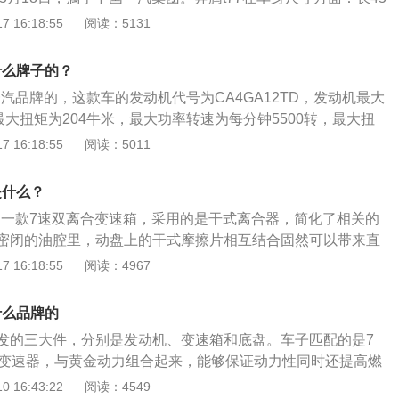
mm、1615mm，轴距为2700mm；悬架方面：其前悬架为麦弗逊
 16:18:55
阅读：5131
架为扭力梁式非独立悬架；动力方面：全系配备1.2T直列4缸
匹配6挡手动或7挡双离合变速器，最大功率105千瓦、最大扭
什么牌子的？
马力143匹。
一汽品牌的，这款车的发动机代号为CA4GA12TD，发动机最大
最大扭矩为204牛米，最大功率转速为每分钟5500转，最大扭
00到4200转，发动机搭载了缸内直喷技术，并且使用了铝合金
 16:18:55
阅读：5011
t77车身尺寸长为4525mm、宽为1845mm、高为1615m
0mm，前悬架使用麦弗逊独立悬架，后悬架使用扭力梁非独立悬
是什么？
箱是一款7速双离合变速箱，采用的是干式离合器，简化了相关的
密闭的油腔里，动盘上的干式摩擦片相互结合固然可以带来直
t77搭载一台1.2T发动机，最大功率为105kw，最大扭矩为20
 16:18:55
阅读：4967
6.3L，具有高动力性和经济性。奔腾t77是一汽奔腾旗下的紧凑
为4525mm、宽度为1845mm、高度为1615mm，轴距为270
什么品牌的
，奔腾t77的的腰线犹如刀切一般的平直，给整车的舒展度加分
发的三大件，分别是发动机、变速箱和底盘。车子匹配的是7
部分的比例也很恰到，侧身同样很漂亮。
合变速器，与黄金动力组合起来，能够保证动力性同时还提高燃
77是新奔腾的全新产品系列中T系列的第一款车型，跟以往的风
 16:43:22
阅读：4549