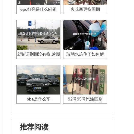
epc灯亮是什么问题
火花塞更换周期
驾驶证到期没有换,逾期
玻璃水冻住了如何解
怎么办??
决？
bba是什么车
92号95号汽油区别
推荐阅读