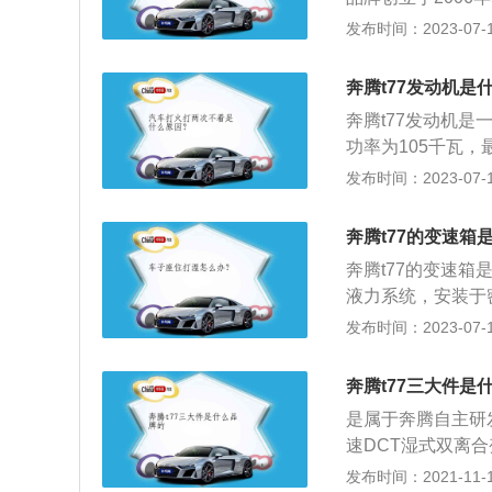
25mm、宽1845
发布时间：2023-07-17
式独立悬架，后悬
涡轮增压发动机，
奔腾t77发动机是
矩204牛米、最大
奔腾t77发动机是
功率为105千瓦，
矩转速为每分钟16
发布时间：2023-07-17
缸盖和铸铁缸体。奔腾
m，轴距为270
奔腾t77的变速箱
架。
奔腾t77的变速
液力系统，安装于
接的传递效率。奔腾
发布时间：2023-07-17
4nm，综合油耗为
型SUV，其车身长度
奔腾t77三大件是
0mm。外观方面
是属于奔腾自主研
了不少，车侧各个
速DCT湿式双离
油经济性。奔腾T
发布时间：2021-11-10