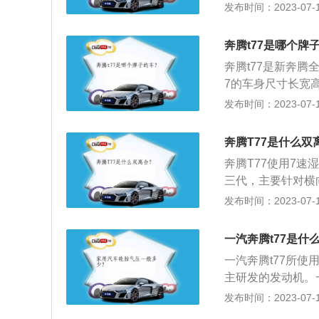
最大扭矩转速为每分
发布时间：2023-07-17
立悬架。
合变速箱。奔腾t7
车身尺寸长宽高分别是
奔腾t77是哪个牌
奔腾t77是新奔腾
7的车身尺寸长宽高分
款车全系使用了1.
发布时间：2023-07-17
米，最大功率转速为
配的是6速手动变
奔腾T77是什么双
奔腾T77使用7
三代，主要针对横
的降低变速箱的自
发布时间：2023-07-17
动力版本。目前广泛
式双离合缺点：7
一汽奔腾t77是什
速顿挫等问题。在
一汽奔腾t77所
制造工艺复杂的缺
主研发的发动机。一
力169匹，最大功率
发布时间：2023-07-17
奔腾t77的发动