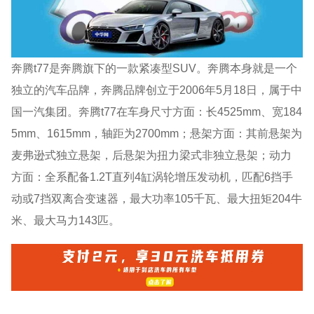
奔腾t77是奔腾旗下的一款紧凑型SUV。奔腾本身就是一个
独立的汽车品牌，奔腾品牌创立于2006年5月18日，属于中
国一汽集团。奔腾t77在车身尺寸方面：长4525mm、宽184
5mm、1615mm，轴距为2700mm；悬架方面：其前悬架为
麦弗逊式独立悬架，后悬架为扭力梁式非独立悬架；动力
方面：全系配备1.2T直列4缸涡轮增压发动机，匹配6挡手
动或7挡双离合变速器，最大功率105千瓦、最大扭矩204牛
米、最大马力143匹。