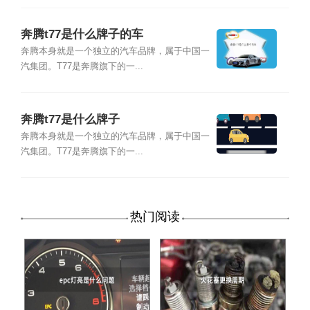
奔腾t77是什么牌子的车
奔腾本身就是一个独立的汽车品牌，属于中国一
汽集团。T77是奔腾旗下的一...
奔腾t77是什么牌子
奔腾本身就是一个独立的汽车品牌，属于中国一
汽集团。T77是奔腾旗下的一...
热门阅读