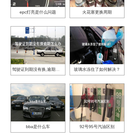
epc灯亮是什么问题
火花塞更换周期
驾驶证到期没有换,逾期怎么办??
玻璃水冻住了如何解决？
bba是什么车
92号95号汽油区别