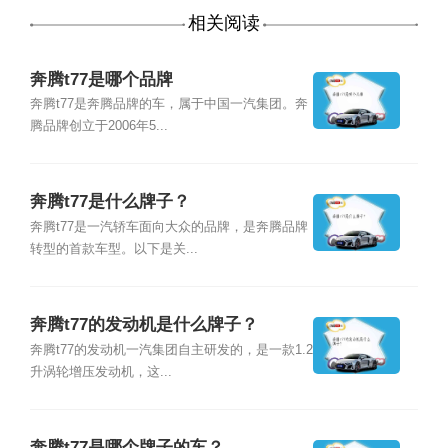
相关阅读
奔腾t77是哪个品牌
奔腾t77是奔腾品牌的车，属于中国一汽集团。奔
腾品牌创立于2006年5...
奔腾t77是什么牌子？
奔腾t77是一汽轿车面向大众的品牌，是奔腾品牌
转型的首款车型。以下是关...
奔腾t77的发动机是什么牌子？
奔腾t77的发动机一汽集团自主研发的，是一款1.2
升涡轮增压发动机，这...
奔腾t77是哪个牌子的车？