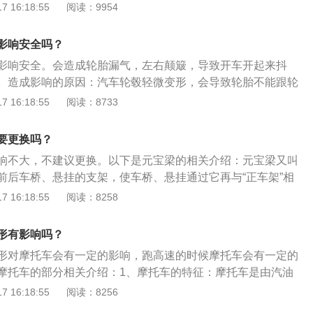
，造成油在循环时，从管线破损处泄露；变速箱与发动机连接
 16:18:55
阅读：9954
或紧固螺栓松脱，导致连接缝扩大，密封效果变差，油从连接
及时找到根本原因，那么漏油现象就会长期存在。变速箱轻微
影响安全吗？
认真仔细一下油是在哪些地方渗漏，如果是骨架密封或轴承端
影响安全。会造成轮胎漏气，左右颠簸，导致开车开起来抖
封圈毁坏，拆换。如果是壳体相接处漏油，拆卸修太不便能够
。造成影响的原因：汽车轮毂轻微变形，会导致轮胎不能跟轮
油洗干净，待车用汽油吹干后再用砂布把漏油处挫毛，用AB胶
隙。轮胎气压不稳定导致破胎和炸胎等危险。轮毂轻微变形解
 16:18:55
阅读：8733
，待胶干透既可。
变形建议更换新的轮毂，选择更换时，轮毂尺寸要合适的大
会更安全。如果是修复，需要找专业人士，不可自行随意更
要更换吗？
后果。
响不大，不建议更换。以下是元宝梁的相关介绍：元宝梁又叫
前后车桥、悬挂的支架，使车桥、悬挂通过它再与“正车架”相
可以阻隔振动和噪声减少其直接进入车厢的声音。一种车架元
 16:18:55
阅读：8258
梁和连接支架，连接支架具有顶面和侧面，连接支架的顶面连
的下方，连接支架的侧面连接在车架纵梁的侧翼面的内侧。连
形有影响吗？
纵梁的侧翼面，避开了应力最大的车架纵梁上翼面，从而避免
形对摩托车会有一定的影响，跑高速的时候摩托车会有一定的
接孔开裂问题，大大提高了车辆的安全性。
摩托车的部分相关介绍：1、摩托车的特征：摩托车是由汽油
纵前轮转向的两轮或三轮车，轻便灵活，行驶迅速，广泛用于
 16:18:55
阅读：8256
，也用作体育运动器械。2、摩托车的种类：从大的方向上来