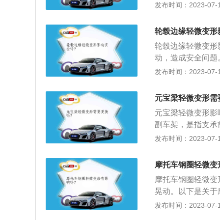
线破损。管线破损
发布时间：2023-07-17
处，密封垫损坏，
缝处渗漏。如果不
轮毂边缘轻微变形
渗油的解决方法：
轮毂边缘轻微变形
盖上的O型硅胶密
动，造成安全问题
把漏油处用车用汽
毂相吻合，导致缝
发布时间：2023-07-17
调准后糊在漏油处
决方法：汽车轮毂
小，这样装上去才
元宝梁轻微变形需
改，否则可能造成
元宝梁轻微变形影
副车架，是指支承
连的装置，安装后
发布时间：2023-07-17
宝梁总成包括元宝
接在元宝梁支撑点
摩托车钢圈轻微变
接支架设置在车架
摩托车钢圈轻微变
应力集中造成的铆
晃动。以下是关于
机驱动，靠手把操
发布时间：2023-07-17
巡逻、客货运输等