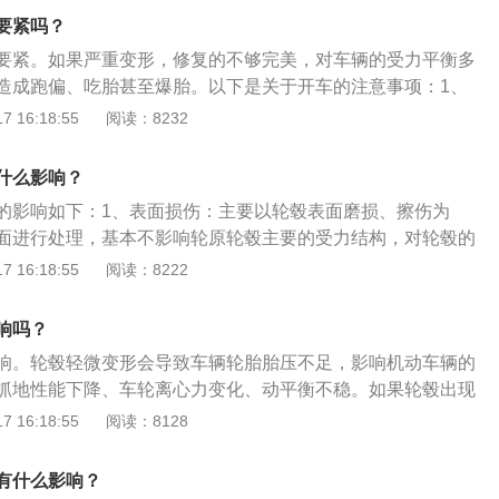
车、公路赛摩托车、越野摩托车、巡航车、旅行车等。
要紧吗？
要紧。如果严重变形，修复的不够完美，对车辆的受力平衡多
造成跑偏、吃胎甚至爆胎。以下是关于开车的注意事项：1、
停车，那里经常有一些废弃的螺丝，不小心扎进轮胎，轻则交
 16:18:55
阅读：8232
生命。2、准备超越货车或大车时，一定要多注意观察。因为
，很难短时间内降速太多。所以，如果您在他前面急刹车，就
什么影响？
不想停，而是他很难停下来。3、尽量在中间的车道行车，万
的影响如下：1、表面损伤：主要以轮毂表面磨损、擦伤为
，左右车道都可以变道。
面进行处理，基本不影响轮原轮毂主要的受力结构，对轮毂的
影响并不大。2、轮毂变形：即轮毂在外力的作用下发生变
 16:18:55
阅读：8222
汽车轮毂受到碰撞或撞击时，容易造成汽车轮毂轮缘弯曲、变
重损害。轮毂的材质是铝合金，材质本身的抗金属疲劳性相对
响吗？
变形后，又经外力强行恢复原状，即使表面肉眼无法观察到有
响。轮毂轻微变形会导致车辆轮胎胎压不足，影响机动车辆的
的角度上来讲，此处的金属结构与正常轮毂的金属结构已完全
抓地性能下降、车轮离心力变化、动平衡不稳。如果轮毂出现
汽车做一下动平衡，然后按照变形的程度加上铅块，从而达到
 16:18:55
阅读：8128
态即可。但如果经常在一些比较恶劣的路况驾驶，最好直接更
在行车时很难避免尖锐的物体磕碰到轮毂，使变形处出现断裂
有什么影响？
在一定的安全隐患。机动车辆轮毂在更换的时候需要更换原车