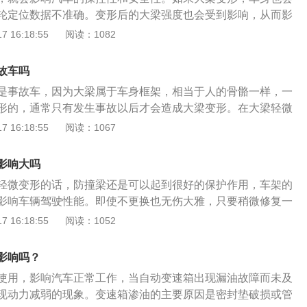
形，就只能够更换新的了。在更换新的大梁时，一定要将大梁
轮定位数据不准确。变形后的大梁强度也会受到影响，从而影
会影响汽车的正常行驶，因为车架的纵梁和横梁是通过焊接的
大梁在车身的前后。大梁是指汽车的前纵梁和后纵梁。打开发
 16:18:55
阅读：1082
在变形以后需要在变形的车架上进行切割和焊接。如果是更换
可以看到车身的前侧梁，在动力总成的两侧。前纵梁前方有防
要到车管所重新打车架号，不然的话会影响车辆的年检。
与前纵梁之间有吸能盒。发生碰撞时，吸能盒会塌陷吸收一部
故车吗
冲击力传递给纵梁，纵梁会塌陷吸收冲击力。汽车的副车架固
是事故车，因为大梁属于车身框架，相当于人的骨骼一样，一
的摆臂也固定在纵梁上。如果纵梁变形，汽车的四轮定位数据
形的，通常只有发生事故以后才会造成大梁变形。在大梁轻微
四轮定位数据不准确，会影响汽车的操控性。如果大梁变形，
响车子能够承载的冲撞力。这样的车子及时完整的修复，也会
 16:18:55
阅读：1067
和修复。但需要注意的是，修复后的大梁强度会降低，所以修
果，发生事故时，更没有办法保障车内乘员的生命安全。大梁
会降低。想买二手车，一定不要选择大梁或者车身框架其他部
、如果只是轻微变形的话，可以通过到专业的维修机构进行矫
影响大吗
时候可以通过外力的作用，将变形的地方进行修复。2、但如
轻微变形的话，防撞梁还是可以起到很好的保护作用，车架的
变形，就只能够更换新的了。在更换新的大梁时，一定要将大
影响车辆驾驶性能。即使不更换也无伤大雅，只要稍微修复一
不会影响汽车的正常行驶，因为车架的纵梁和横梁是通过焊接
已经严重变形的话还是需要尽快更换，以免影响到行车安全。
 16:18:55
阅读：1052
以在变形以后需要在变形的车架上进行切割和焊接。如果是更
：1、当车辆发生碰撞时，前保险杠防撞横梁可以将任何形式
需要到车管所重新打车架号，不然的话会影响车辆的年检。
造成的能量尽最大的努力均匀地分布到两个吸能支架上；2、
影响吗？
发生的低速追尾等碰撞时，前保险杠防撞横梁对保障翼子板、
使用，影响汽车正常工作，当自动变速箱出现漏油故障而未及
和灯具等部件起着一定作用；3、后保险杠防撞横梁可以降低
现动力减弱的现象。变速箱渗油的主要原因是密封垫破损或管
灯组等地方位置的损害。