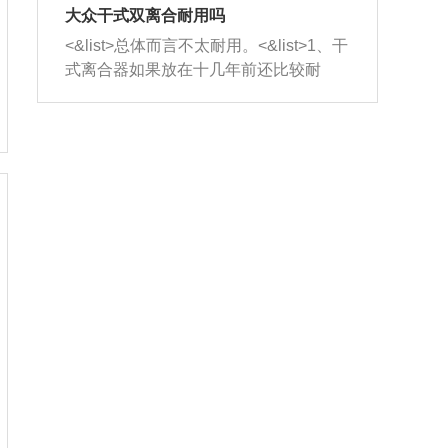
室，最后形成废气排出，就可以让三元
无法制作，需要将车辆送到修理厂或4s
造成烧机油。<&list>3、机油粘度。使用
大众干式双离合耐用吗
催化器得到清洗，排气管堵塞的情况就
店；<&list>2.车辆半轴套管防尘罩破
机油粘度过小的话，同样会有烧机油现
<&list>总体而言不太耐用。<&list>1、干
能够得到解决。
裂，破裂后会出现漏油现象，使半轴磨
象，机油粘度过小具有很好的流动性，
式离合器如果放在十几年前还比较耐
损严重，磨损的半轴容易损坏，产生异
容易窜入到气缸内，参与燃烧。<&list>
用，但是由于现在的汽车发动机动力输
响；<&list>3.稳定器的转向胶套和球头
4、机油量。机油量过多，机油压力过
出越来越高，使得干式离合器散热不足
老化，一般是使用时间过长造成的。解
大，会将部分机油压入气缸内，也会出
的缺陷也逐渐暴露出来。<&list>2、由于
决方法是更换新的质量好的转向橡胶套
现烧机油。<&list>5、机油滤清器堵塞：
干式双离合的工作环境暴露在空气中，
和球头。
会导致进气不畅，使进气压力下降，形
而离合器的散热也是通离合器罩上面的
成负压，使机油在负压的情况下吸入燃
几个小孔来进行散热。但是在行驶过程
烧室引起烧机油。<&list>6、正时齿轮或
中变速箱需要换挡，就不得不使得离合
链条磨损：正时齿轮或链条的磨损会引
器频繁工作。<&list>3、长时间的低速行
起气阀和曲轴的正时不同步。由于轮齿
驶以及过于频繁的启停，导致离合器的
或链条磨损产生的过量侧隙，使得发动
温度不断升高，而低速行驶时空气流动
机的调节无法实现：前一圈的正时和下
效率不高，无法将离合器中的热量有效
一圈可能就不一样。当气阀和活塞的运
的带走，导致离合器内部的温度不断升
动不同步时，会造成过大的机油消耗。
高，加速离合器的磨损。
解决方法：更换正时齿轮或链条。<&list
>7、内垫圈、进风口破裂：新的发动机
设计中，经常采用各种由金属和其他材