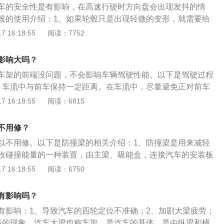
车的安全性是有影响，在高速行驶时方向盘会出现发抖的情
更换过大型号或者是过小型号的轮毂，就代表机动车辆属于非
毂的使用介绍：1、如果轮毂只是出现轻微的变形，就需要给
参加备案登记手续。
，然后按照变形的程度加上铅块即可，从而使轮胎达到转动平
 16:18:55
阅读：7752
经常在一些较为恶劣的路况上行驶用车，最好还是直接更换新
车过程中很难避免轮毂磕碰到尖锐物体，一旦出现磕碰就会在
影响大吗？
处出现断裂的现象，是存在一定安全隐患。
车架的前端没问题，不会影响车辆驾驶性能。以下是驾驶过程
、车流中与前车保持一定距离。在车流中，尽量避免正对前车
与前车错开一定的距离。这样不但可以做到提前预警，而且可
 16:18:55
阅读：6815
车情况避免被追尾。2、并线、换道时提起注意。在道路上随
成追尾事故的最大隐患之一。而强行变道出现的交通事故，一
不用修？
全责。3、制动时，注意尽量“点刹”。制动时，应该尽量“点
以不用修。以下是防撞梁的相关介绍：1、防撞梁是用来减轻
以提醒后车注意，而且还能够为后车提供制动的反应时间和缓冲
收碰撞能量的一种装置，由主梁、吸能盒，连接汽车的安装板
别人被追尾的几率。
盒都可以在车辆发生低速碰撞时有效吸收碰撞能量，尽可能减
 16:18:55
阅读：6750
梁的损害，通过这样就发挥了它对车辆的保护作用。2、防撞
证低速吸能盒通过溃缩有效吸收低速撞击时的能量，防撞梁通
有影响吗？
，方便拆卸和更换。
有影响：1、导致汽车的四轮定位不准确；2、加剧大梁疲劳；
振的现象。汽车大梁也称车架，是汽车的基体，是由纵梁和横