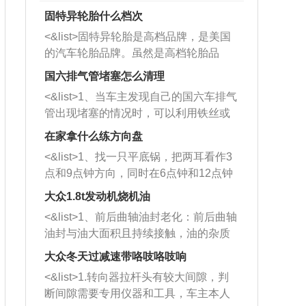
固特异轮胎什么档次
<&list>固特异轮胎是高档品牌，是美国
的汽车轮胎品牌。虽然是高档轮胎品
牌，但是中高低端的轮胎都有生产，这
国六排气管堵塞怎么清理
也是为了更好的开拓市场。
<&list>1、当车主发现自己的国六车排气
管出现堵塞的情况时，可以利用铁丝或
者是细棍，直接将杂物给取出来，如果
在家拿什么练方向盘
堵塞情况比较严重，也可以采取应急措
<&list>1、找一只平底锅，把两耳看作3
施。 <&list>2、直接利用木棍将所有的
点和9点钟方向，同时在6点钟和12点钟
杂物推到排气管里面的位置处，然后将
方向做一个标记。 <&list>2、双手握住
三元催化器拆解开，就可以将堵塞的东
大众1.8t发动机烧机油
平底锅两耳，然后往左打半圈、一圈、
西取出来。但如果是因为积碳过多引起
<&list>1、前后曲轴油封老化：前后曲轴
一圈半的练习，往右同样也要打相同的
的堵塞，就需要将三元催化器泡在草酸
油封与油大面积且持续接触，油的杂质
圈数。 <&list>3、最后强调要反复练
中进行清洗。 <&list>3、也可以利用清
和发动机内持续温度变化使其密封效果
习，这样就可以形成肌肉记忆，在真实
大众冬天过减速带咯吱咯吱响
洗剂对堵塞的情况得到解决，将清洗剂
逐渐减弱，导致渗油或漏油。<&list>2、
驾驶车辆时，不需要记忆也能打好方
放在燃油箱中，与燃油混合后，车辆启
<&list>1.转向器拉杆头有较大间隙，判
活塞间隙过大：积碳会使活塞环与缸体
向。
动时，就可以和汽油一起进入到燃烧
断间隙需要专用仪器和工具，车主本人
的间隙扩大，导致机油流入燃烧室中，