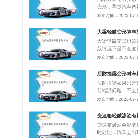
大梁是有严重的变
变形，导致汽车四
安装好，这样才不
响汽车的安全性。
发布时间：2023-07-17
方式连接的，所以
动机盖，仔细观察
了整个车架，就需
撞钢梁，防撞钢梁
大梁轻微变形算事
分冲击力，然后将
大梁轻微变形也算
定在纵梁上，悬架
般情况下是不会变
就会不准确。如果
变形以后，也会影
发布时间：2023-07-17
需要立即进行校准
影响车子的使用效
复后的车安全性也
变形解决办法：1
位损坏的车。
后防撞梁变形对车
正即可。在矫正的
后防撞梁如果只是
果大梁是有严重的
前端没问题，不会
梁安装好，这样才
下就可以了。如果
发布时间：2023-07-17
的方式连接的，所
汽车防撞梁的作用
换了整个车架，就
的偏置和正面碰撞
变速箱轻微渗油有
当汽车在市区道路
变速箱渗油会影响
散热器、发动机罩
时处理，汽车会出
行李舱、尾门、后