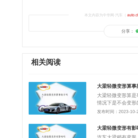
本文内容为中华网·汽车（
auto.
分享：
相关阅读
大梁轻微变形算事
大梁轻微变形算是
情况下是不会变形
形以后，也会影响
发布时间：2023-10-23
响车子的使用效果
形解决办法：1、
大梁轻微变形有影
即可。在矫正的时
汽车大梁稍有变形