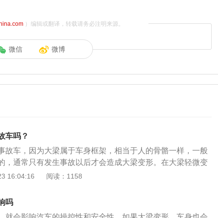
china.com
）编辑或翻译，转载请务必注明来源。
微信
微博
故车吗？
事故车，因为大梁属于车身框架，相当于人的骨骼一样，一般
的，通常只有发生事故以后才会造成大梁变形。在大梁轻微变
车子能够承载的冲撞力。这样的车子及时完整的修复，也会影
 16:04:16
阅读：1158
，发生事故时，更没有办法保障车内乘员的生命安全。大梁变
如果只是轻微变形的话，可以通过到专业的维修机构进行矫正
响吗
候可以通过外力的作用，将变形的地方进行修复。2、但如果
，就会影响汽车的操控性和安全性。如果大梁变形，车身也会