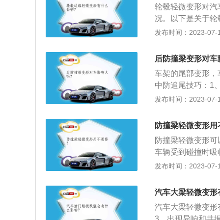
轮毂轻微变形对汽
型号的轮毂，如果
况。以下是关于轮
法改装状态，需要
汽车做一下动平衡
发布时间：2023-07-17
稳的状态。但如果
的轮毂。2、在行
后防撞梁变形对车
一定几率内使变形
车架的尾部变形，
中防追尾技巧：1
屁股行车，最好是
发布时间：2023-07-17
以方便后车观察前
意并线、换道是造
防撞梁轻微变形用
般是由并线一方负
防撞梁轻微变形可
刹”。这样不仅可
车辆受到碰撞时吸
距离，从而减少被
组成，主梁、吸能
发布时间：2023-07-17
小撞击力对车身纵
梁结构是应该能保
汽车大梁轻微变形
过螺栓连接到车身
汽车大梁轻微变形
3、出现异响和共