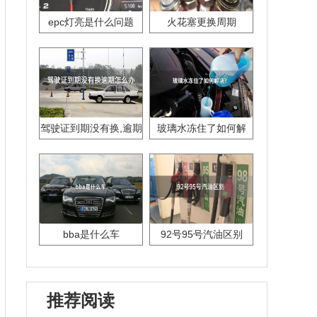
epc灯亮是什么问题
火花塞更换周期
驾驶证到期没有换,逾期
玻璃水冻住了如何解
怎么办??
决？
bba是什么车
92号95号汽油区别
推荐阅读