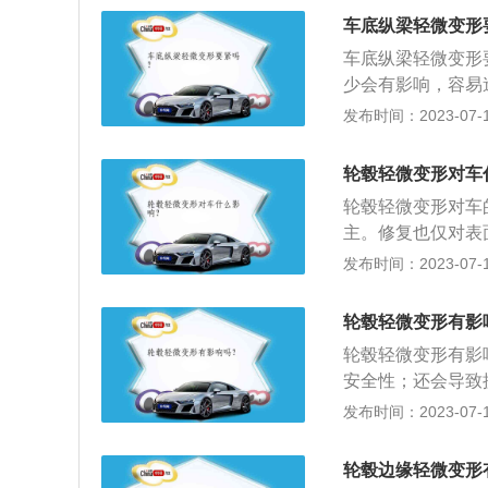
说，摩托车分为街
车底纵梁轻微变形
车底纵梁轻微变形
少会有影响，容易
不要在紧急停车带
发布时间：2023-07-17
通事故，重则危及
货车和重载的车辆
轮毂轻微变形对车
很危险，并不是他
轮毂轻微变形对车
一有危险情况发生
主。修复也仅对表
可靠性和安全性的
发布时间：2023-07-17
形、扭曲、失圆。
形等现象，属于严
轮毂轻微变形有影
较差，经外力产生
轮毂轻微变形有影
细小裂纹，从科学
安全性；还会导致
不同。
轻微变形，需要给
发布时间：2023-07-17
轮胎转动平稳的状
换新的轮毂。因为
轮毂边缘轻微变形
的情况，这样会存