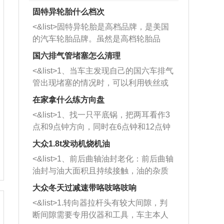
固特异轮胎什么档次
<&list>固特异轮胎是高档品牌，是美国
的汽车轮胎品牌。虽然是高档轮胎品
牌，但是中高低端的轮胎都有生产，这
国六排气管堵塞怎么清理
也是为了更好的开拓市场。
<&list>1、当车主发现自己的国六车排气
管出现堵塞的情况时，可以利用铁丝或
者是细棍，直接将杂物给取出来，如果
在家拿什么练方向盘
堵塞情况比较严重，也可以采取应急措
<&list>1、找一只平底锅，把两耳看作3
施。 <&list>2、直接利用木棍将所有的
点和9点钟方向，同时在6点钟和12点钟
杂物推到排气管里面的位置处，然后将
方向做一个标记。 <&list>2、双手握住
三元催化器拆解开，就可以将堵塞的东
大众1.8t发动机烧机油
平底锅两耳，然后往左打半圈、一圈、
西取出来。但如果是因为积碳过多引起
<&list>1、前后曲轴油封老化：前后曲轴
一圈半的练习，往右同样也要打相同的
的堵塞，就需要将三元催化器泡在草酸
油封与油大面积且持续接触，油的杂质
圈数。 <&list>3、最后强调要反复练
中进行清洗。 <&list>3、也可以利用清
和发动机内持续温度变化使其密封效果
习，这样就可以形成肌肉记忆，在真实
大众冬天过减速带咯吱咯吱响
洗剂对堵塞的情况得到解决，将清洗剂
逐渐减弱，导致渗油或漏油。<&list>2、
驾驶车辆时，不需要记忆也能打好方
放在燃油箱中，与燃油混合后，车辆启
<&list>1.转向器拉杆头有较大间隙，判
活塞间隙过大：积碳会使活塞环与缸体
向。
动时，就可以和汽油一起进入到燃烧
断间隙需要专用仪器和工具，车主本人
的间隙扩大，导致机油流入燃烧室中，