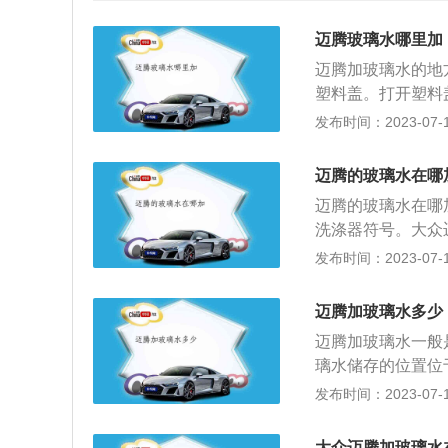
迈腾玻璃水哪里加
迈腾加玻璃水的地
塑料盖。打开塑料
的汽车挡风玻璃水
发布时间：2023-07-17
璃水功能：1、清
洁，可以将前挡玻
迈腾的玻璃水在哪
腐蚀。玻璃水里面
迈腾的玻璃水在哪
是非常安全的;3
洗涤器符号。大众
用，减少玻璃与雨
无固定更换周期，
发布时间：2023-07-17
洁以后，还能够去
刮器工作开关，此
酒精、乙二醇的存
出，在玻璃水加注
解冰霜。在冬季的
迈腾加玻璃水多少
打开，将残余的老
迈腾加玻璃水一般
倒入4升的玻璃水
璃水储存的位置位
要使用冬季玻璃水
腾玻璃水容量为4
发布时间：2023-07-17
会被冻住。如果玻
驾驶者使用的频率
圈。等发动机热了
在机动车辆风挡出
光最充足的时候，
大众迈腾加玻璃水