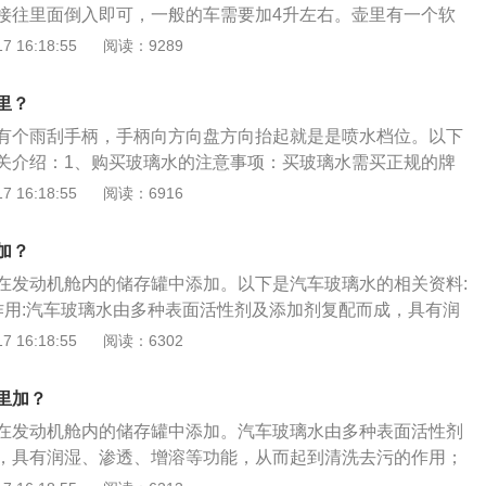
接往里面倒入即可，一般的车需要加4升左右。壶里有一个软
，到了刻度线就不要加了，加多了容易溢出来，造成不必要的
 16:18:55
阅读：9289
众旗下的一款车型，其车身尺寸长宽高分别为4866mm、18
m，轴距为2812mm。动力方面，迈腾搭载的第三代的EA888的
里？
4T以及2.0T高低功率的三种不同动力组合。
有个雨刮手柄，手柄向方向盘方向抬起就是是喷水档位。以下
关介绍：1、购买玻璃水的注意事项：买玻璃水需买正规的牌
小便宜买一些质量差的玻璃水。有些质量差的玻璃水里含有的
 16:18:55
阅读：6916
用会把喷水头堵住，影响到无法喷出玻璃水。2、加玻璃水的
水的地方在发动机舱里。打开发动机盖，可以看到右边前面有
加？
，打开塑料盖，玻璃水就加在这里面。
在发动机舱内的储存罐中添加。以下是汽车玻璃水的相关资料:
作用:汽车玻璃水由多种表面活性剂及添加剂复配而成，具有润
功能，从而起到清洗去污的作用；能显著降低液体的冰点，从
 16:18:55
阅读：6302
，能很快溶解冰霜；防止形成雾滴，保证风挡玻璃清澈透明，
玻璃表面的电荷，具有抗静电性能；可以起润滑作用，减少雨
里加？
摩擦，防止产生划痕。还可以彻底去除光滑表面的尘垢、污
在发动机舱内的储存罐中添加。汽车玻璃水由多种表面活性剂
需过水、不留水痕、持久光洁，不损伤物品表面。具有防尘、
，具有润湿、渗透、增溶等功能，从而起到清洗去污的作用；
不易附尘。2、汽车玻璃水类型：在北方应选择防冻型玻璃
冰点，从而起到防冻的作用。冬天时要使用冬季玻璃水，这种