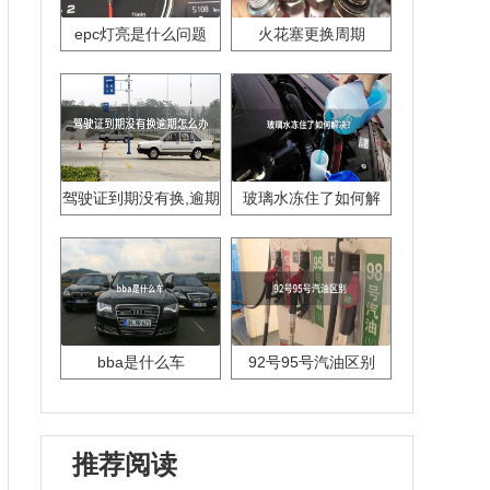
epc灯亮是什么问题
火花塞更换周期
驾驶证到期没有换,逾期
玻璃水冻住了如何解
怎么办??
决？
bba是什么车
92号95号汽油区别
推荐阅读