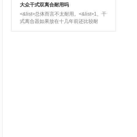
室，最后形成废气排出，就可以让三元
无法制作，需要将车辆送到修理厂或4s
造成烧机油。<&list>3、机油粘度。使用
大众干式双离合耐用吗
催化器得到清洗，排气管堵塞的情况就
店；<&list>2.车辆半轴套管防尘罩破
机油粘度过小的话，同样会有烧机油现
<&list>总体而言不太耐用。<&list>1、干
能够得到解决。
裂，破裂后会出现漏油现象，使半轴磨
象，机油粘度过小具有很好的流动性，
式离合器如果放在十几年前还比较耐
损严重，磨损的半轴容易损坏，产生异
容易窜入到气缸内，参与燃烧。<&list>
用，但是由于现在的汽车发动机动力输
响；<&list>3.稳定器的转向胶套和球头
4、机油量。机油量过多，机油压力过
出越来越高，使得干式离合器散热不足
老化，一般是使用时间过长造成的。解
大，会将部分机油压入气缸内，也会出
的缺陷也逐渐暴露出来。<&list>2、由于
决方法是更换新的质量好的转向橡胶套
现烧机油。<&list>5、机油滤清器堵塞：
干式双离合的工作环境暴露在空气中，
和球头。
会导致进气不畅，使进气压力下降，形
而离合器的散热也是通离合器罩上面的
成负压，使机油在负压的情况下吸入燃
几个小孔来进行散热。但是在行驶过程
烧室引起烧机油。<&list>6、正时齿轮或
中变速箱需要换挡，就不得不使得离合
链条磨损：正时齿轮或链条的磨损会引
器频繁工作。<&list>3、长时间的低速行
起气阀和曲轴的正时不同步。由于轮齿
驶以及过于频繁的启停，导致离合器的
或链条磨损产生的过量侧隙，使得发动
温度不断升高，而低速行驶时空气流动
机的调节无法实现：前一圈的正时和下
效率不高，无法将离合器中的热量有效
一圈可能就不一样。当气阀和活塞的运
的带走，导致离合器内部的温度不断升
动不同步时，会造成过大的机油消耗。
高，加速离合器的磨损。
解决方法：更换正时齿轮或链条。<&list
>7、内垫圈、进风口破裂：新的发动机
设计中，经常采用各种由金属和其他材