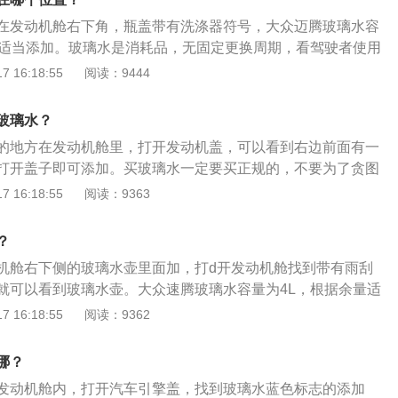
行使用，这样才可以对机动车辆的前风挡玻璃进行清洁。如果
化开。3、用一些辅助工具。例如除冰玻璃水、专业的除冻剂
在发动机舱右下角，瓶盖带有洗涤器符号，大众迈腾玻璃水容
候，玻璃上的灰尘会散射出光线，这时也可以喷一些玻璃水，
槽，等一会即可融化。
量适当添加。玻璃水是消耗品，无固定更换周期，看驾驶者使用
玻璃在最佳的透明状态。
用来清洁车辆等交通工具挡风玻璃的液体，主要由水、酒精、
 16:18:55
阅读：9444
有清洁、防冻、防雾的功能。大众迈腾是一汽大众第一款B级
长4866mm、宽1832mm、高1464mm，轴距为2812mm。
玻璃水？
质优化的麦弗逊前悬架和全新调校的多连杆后独立悬架，带来
的地方在发动机舱里，打开发动机盖，可以看到右边前面有一
的驾控感受。
打开盖子即可添加。买玻璃水一定要买正规的，不要为了贪图
的玻璃水。冬天的时候要使用冬季玻璃水，这样玻璃水不会被
 16:18:55
阅读：9363
被冻住，可以尝试以下方法：1、发动汽车，出去跑两圈，等
上来，冻住的玻璃水自然就会解冻；2、等中午太阳光充足的
？
太阳底下，打开引擎盖晒太阳，只要冻得不是太厉害，一会就
机舱右下侧的玻璃水壶里面加，打d开发动机舱找到带有雨刮
些辅助工具，例如除冰玻璃水、专业的除冻剂等，加进玻璃水
就可以看到玻璃水壶。大众速腾玻璃水容量为4L，根据余量适
。
消耗品，没有固定的加注周期，取决于车主使用的频率。速腾
 16:18:55
阅读：9362
车与中国一汽合资创立于2006年，第一代速腾产品是一汽大众
进德国大众面向北美市场推出的一款新品A级轿车。从外观来
哪？
长宽高分别为4644mm、1778mm、1482mm，轴距为2651m
发动机舱内，打开汽车引擎盖，找到玻璃水蓝色标志的添加
有了明显增加。