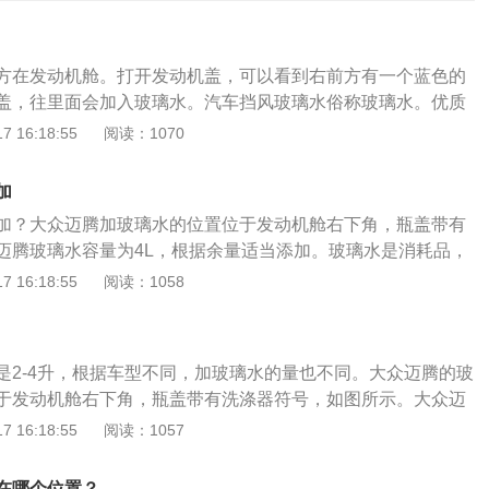
方在发动机舱。打开发动机盖，可以看到右前方有一个蓝色的
盖，往里面会加入玻璃水。汽车挡风玻璃水俗称玻璃水。优质
主要由水、酒精、乙二醇、缓蚀剂及多种表面活性剂组成。玻
 16:18:55
阅读：1070
洗前挡玻璃。玻璃水比较常见的作用就是对前挡玻璃进行清
璃上面的脏东西去除掉，具有润湿、增溶、渗透等优势;2、防
加
含有的成分对金属没有腐蚀作用，在使用以后对汽车面漆橡胶
加？大众迈腾加玻璃水的位置位于发动机舱右下角，瓶盖带有
、润滑作用。车窗中粘度大的时候，可以使用玻璃水起到润滑作
迈腾玻璃水容量为4L，根据余量适当添加。玻璃水是消耗品，
刮器之间的摩擦，避免产生划痕;4、抗静电。再使用玻璃水清
看驾驶者使用的频率。大众迈腾玻璃水添加教程：1、打开雨
 16:18:55
阅读：1058
除玻璃表面的电荷，有着抗静电的作用;5、防冻性。玻璃水有
时玻璃水就会从前挡风玻璃下方喷出。2、将旧玻璃水完全排
在，能显著降低液体的冰点，从而起到防冻的作用，能很快溶
口处，再加入少量的新的玻璃水。3、再次将玻璃水喷洗开关
时候可以选择冰点较低的玻璃水。
旧玻璃水清除干净。4、当第二次喷水口没有玻璃水喷出时，
是2-4升，根据车型不同，加玻璃水的量也不同。大众迈腾的玻
，完成后盖好玻璃水盖子，加注过程到此结束。冬天的时候，
于发动机舱右下角，瓶盖带有洗涤器符号，如图所示。大众迈
，这种玻璃水不会被冻住。如果使用普通的玻璃水，玻璃水就
L，根据余量适当添加。玻璃水是消耗品，无固定更换周期，看
 16:18:55
阅读：1057
璃水被冻住了，可以尝试以下方法：1、发动汽车，出去跑两
。机动车辆上使用的玻璃水也叫做机动车辆风挡玻璃清洗液，
，温度上来了，冻住的玻璃水自然就会解冻。2、等中午太阳
现过脏或者视线不好的时候可以使用喷涂玻璃水。需要搭配机
把车子开到太阳底下，打开引擎盖，晒晒太阳，只要冻得不是
在哪个位置？