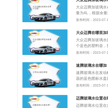
动车辆的雨刮器进
太厉害，一会就能
大众迈腾加玻璃水
是在夜间行驶的时
等等。加进玻璃水
量为4L，根据余
刮蹭之后可以保持
的频率。玻璃水是
发布时间：2023-07-17
乙二醇等组成，具
轿车，这款车的尺寸为
大众迈腾在哪里加
大众迈腾采用了轻
大众迈腾加玻璃水
了更稳定、更精准
个蓝色的塑料壶，
小便宜买一些劣质
发布时间：2023-07-17
冻住，如果玻璃水
发动机热了，温度
速腾玻璃水在哪加
时候，把车子开到
速腾玻璃水在发动
能化开；3、用一
器的蓝色图标水盖
槽，一会即可融化
当添加，玻璃水是
发布时间：2023-07-17
品牌由德国大众汽
审时度势，同步引
迈腾玻璃水位置在
看，2012版速腾的
迈腾玻璃水位置在
m，车身尺寸方面