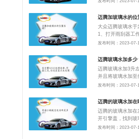
发布时间：2023-07-17
水，以免玻璃水尚
玻璃水不会被冻住
胶成分的玻璃水即
去跑两圈。等发动
用，只需按照说明
迈腾加玻璃水的位
光最充足时，把车
此选择稀释玻璃水的
大众迈腾玻璃水于
害，一会就能化开
侧有个水壶，盖上
1、打开雨刮器工
玻璃水灌进去，但
出后，在玻璃水加
发布时间：2023-07-17
X刻度线。
开，将残余的老旧
入4升玻璃水，加
迈腾玻璃水加多少
迈腾玻璃水加3升
并且将玻璃水加至
其车身长宽高分别是：
发布时间：2023-07-17
积为66l。202
独立悬架，其搭载了
迈腾的玻璃水加在
w，最大扭矩是25
迈腾的玻璃水加在
开引擎盖，找到玻
察液面达到刻度线
发布时间：2023-07-17
65mm、宽1832m