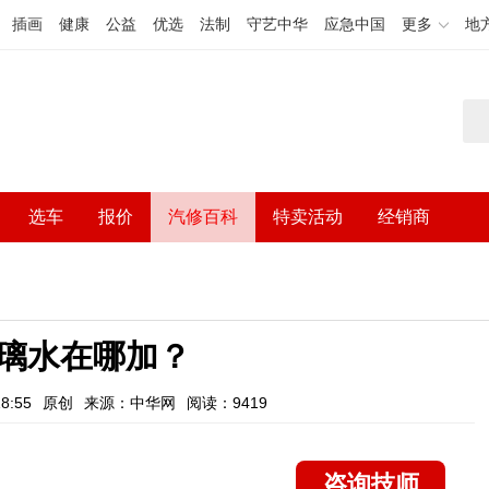
插画
健康
公益
优选
法制
守艺中华
应急中国
更多
地
选车
报价
汽修百科
特卖活动
经销商
璃水在哪加？
8:55
原创
来源：中华网
阅读：9419
咨询技师