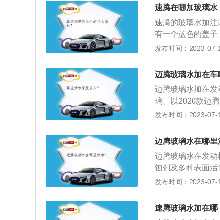
款迈腾前悬架是麦
速腾在哪加玻璃水
涡轮增压发动机，最
速腾的玻璃水加注
与其匹配的是7挡
有一个蓝色的盖子
一款紧凑型轿车，这
发布时间：2023-07-17
米、1462毫米。
一款是1.4升涡轮
迈腾玻璃水加在车
大扭矩，1.4升涡
迈腾玻璃水加在发
璃。以2020款迈
m、高1471mm，
发布时间：2023-07-17
弗逊式独立悬架，
马力是150ps，最
迈腾玻璃水在哪里
迈腾玻璃水在发动
蚀剂及多种表面活
透、增溶功能，可
发布时间：2023-07-17
液体的冰点，能溶解
m、1832mm、1
速腾玻璃水加在哪
车身重量为1445k