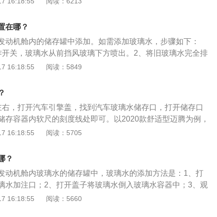
 16:18:55
阅读：6213
未用完已迎来冬季使得管路冻裂；在南方地区使用增加了除虫
。如果玻璃水被冻住，可以尝试以下方法：1、发动汽车，出
可。3、汽车玻璃水稀释：一般玻璃水均需要稀释之后才能使
机热温度上升，冻住的玻璃水自然就会解冻。2、等中午太阳
书上的指示操作即可。汽车的玻璃水容量大约是1.5L左右，因
置在哪？
子开到太阳底下，打开引擎盖，晒晒太阳，只要冻得不是太厉
容器用1.25L到1.5L即可。4、汽车玻璃水添加：发动机舱左
发动机舱内的储存罐中添加。如需添加玻璃水，步骤如下：
。3、用一些辅助工具，例如除冰玻璃水。
带着前挡喷水标识的就是玻璃水容器，打开来将稀释后的防冻
作开关，玻璃水从前挡风玻璃下方喷出。2、将旧玻璃水完全排
不要灌得太满，稍微能在最深里看见水面就足够，不要超过MA
注口处加入少量新的玻璃水。3、再次将玻璃水喷洗开关打
 16:18:55
阅读：5849
玻璃水清除干净。4、当第二次喷水口没有玻璃水喷出时，倒
注过程到此结束，完成后盖好玻璃水盖即可。
？
左右，打开汽车引擎盖，找到汽车玻璃水储存口，打开储存口
储存容器内软尺的刻度线处即可。以2020款舒适型迈腾为例，
4865mm、1832mm、1471mm，轴距为2871mm，油箱容
 16:18:55
阅读：5705
0款舒适型迈腾的前悬架是麦弗逊式独立悬架，后悬架是多连杆式
1.4l涡轮增压发动机，最大马力是150ps，最大功率是110k
哪？
0nm，与其匹配的是7挡双离合变速箱。
发动机舱内玻璃水的储存罐中，玻璃水的添加方法是：1、打
璃水加注口；2、打开盖子将玻璃水倒入玻璃水容器中；3、观
即可。以2020款迈腾为例，其属于中型车，车身尺寸是：长48
 16:18:55
阅读：5660
m、高1471mm，轴距为2871mm，整备质量为1445kg。2020