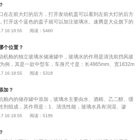
弗逊式独立悬架，后悬架是多连杆式独立悬架，其搭载了1.4l
？
大马力是150ps，最大功率是110kw，最大扭矩是250nm，
口在左前大灯的后方，打开发动机盖可以看到左前大灯的后方
双离合变速箱。
，打开这个蓝色的盖子就可以加注玻璃水。速腾是大众旗下的
款车的轴距为2731毫米，长宽高分别是4753毫米、1800毫
 16:18:55
阅读：5460
速腾一共使用了两款发动机，一款是1.2升涡轮增压发动机，另
增压发动机。1.2升涡轮增压发动机拥有116马力和200牛米的最
哪个位置？
轮增压发动机拥有150马力和250牛米的最大扭矩。
动机舱的独立玻璃水储液罐中，玻璃水的作用是清洗前挡风玻
腾为例，其是一款中型车，车身尺寸是：长4865mm、宽1832m
轴距为2871mm，车身重量为1445kg。2020款迈腾前悬架是麦
 16:18:55
阅读：5318
后悬架是多连杆式独立悬架，搭载1.4t涡轮增压发动机，最大
大扭矩是250nm，最大功率是110kw。
添加？
机舱内的储存罐中添加，玻璃水主要由水、酒精、乙二醇、缓
性剂组成，其作用是：1、清洗性能，玻璃水具有润湿、渗
以清洗去污；2、防冻性能，有酒精、乙二醇的存在，能降低
 16:18:55
阅读：5195
冰霜。以2020款迈腾为例，其车身长宽高分别是：4865m
471mm，轴距为2871nm，油箱容积为66l，行李箱容积为533l，
？
g。