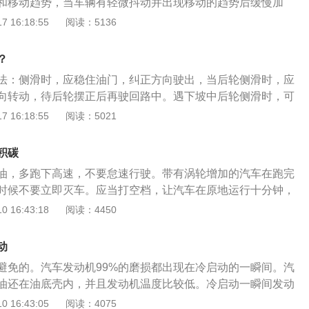
和移动趋势，当车辆有轻微抖动并出现移动的趋势后缓慢加
合器踏板，直至彻底松开，使车辆平稳起步。新手开车技巧：
 16:18:55
阅读：5136
，必须张贴实习标识；2、对自己的车辆离合点要多练习，把握
离合速度；3、开车调整好心态，千万不要有紧张、激动、慌
？
门刹车离合，做到安全出行。
法：侧滑时，应稳住油门，纠正方向驶出，当后轮侧滑时，应
向转动，待后轮摆正后再驶回路中。遇下坡中后轮侧滑时，可
提高车速，待侧滑消除后再按原车速行驶。需要学会准确控制
 16:18:55
阅读：5021
BS的车辆在遇到紧急情况时要采用间断制动法，即先猛烈地踩
到踏板行程二分之一至四分之三，再松回四分之一行程，利用
积碳
起制动踏板多次的方法，使车辆减速停车。
油，多跑下高速，不要怠速行驶。带有涡轮增加的汽车在跑完
时候不要立即灭车。应当打空档，让汽车在原地运行十分钟，
产生的积碳。汽车积碳是由于汽油中的蜡和胶质等不纯物燃烧
 16:43:18
阅读：4450
生的。所以相对而言，高质量的汽油产生的积碳相对比低质量
要少一些。选用高质量的汽油积碳少，对发动机的使用也起到
动
在红路灯比较多的地段跟长期堵车的地方行驶的车辆相对的积
避免的。汽车发动机99%的磨损都出现在冷启动的一瞬间。汽
刹车，怠速行驶，会使流入发动机的空气减少很多。流入的空
油还在油底壳内，并且发动机温度比较低。冷启动一瞬间发动
碳，从而越积越多。汽车多跑高速清积碳的原理就是利用快速
油参与润滑的，所以这时候发动机处于干摩擦状态。启动后十
 16:43:05
阅读：4075
生的积碳进行洗刷，冲走。从而达到清理积碳的目的。积碳少