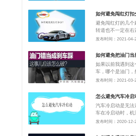
几秒内，机油会迅
了，汽车也不会那
动机提供润滑。车
相对于一般自然吸
如何避免闯红灯扣
一百多万公里的出
习惯，特别是在跑
避免闯红灯的几个
么这些车能跑这么
后再灭车。能有效
转道也不一定在右
损少。出租车在一
找路，及时走对车
发布时间：2021-04-26
很少。就算出租车
秒绿灯，很多司机
完全流回油底壳内
吧，闯红灯风险高
常勤的。出租车一
如何避免把油门当
放慢速度，尽量不
以发动机的磨损还
如果以前我遇到这
别走神了：找路、
中，早上起来上班
车，哪个是油门，
就闯了红灯。千万
下班后又要启动车
错把油门当刹车的
发布时间：2021-03-20
转，有的路口则是
多，并且家用车换
驾驶学习就严格按
议。
重一点。很多家用
海里。 只有那些
怎么避免汽车冷启
分钟就会熄火。这
好好学驾驶。我那
工况会很不好。冷
汽车冷启动是无法
道哪个是油门哪个
损。如果经常短途
车在冷启动时，机
门，哪个是刹车”
样对汽车有好处。
机运转时是没有机
发布时间：2020-12-26
了，那些有过“错
几秒内，机油会迅
思考，在犹豫？ 
动机提供润滑。车