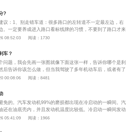
速到达各个需要润滑的位置，并且迅速建立油膜，这样会给发
么耗油，而且开起来的动力也比较有力。带有涡轮增压的汽车
友们平时坐出租车经常可以见到六七十万公里的出租车，甚至
气的汽车更要容易形成积碳。所以建议要形成一个良好的行车
分?
租车都是非常常见的。一般的出租车就是很便宜的车型，为什
完高速跟爬坡完后，不要立即灭车。需要原地怠速运行十分钟
建议：1、别走错车道：很多路口的左转道不一定最左边，右
多里程呢？原因就是因为出租车冷启动次数少，所以发动机磨
减少积碳的增加。
边。一定要养成进入路口看标线牌的习惯，不要到了路口才来
天的时间中大部分都是行驶在路上的，所以发动机冷启动次数
道，才会避免闯红灯的情况发生；2、别抢秒数：看着最后几
 08:52:03
阅读：1730
司机熄火了，但是发动机温度还是比较高的，此时机油也没有
就加着油冲过去，一不小心就闯了红灯。这种行为还是戒掉
，再次启动发动机时，磨损会很小。并且，出租车换机油是非
，对行人也是生命威胁啊；3、别让大车挡视线：经过路口要
般使用最便宜的矿物质机油，但是几个月就会换一次机油，所
刹车？
跟大车走。尽量与大车拉大距离，看清信号灯后再通行；4、
是比较低的。家用车一般就是上下班代步使用。在一天的时间
个问题，我会先画一张图就像下面这张一样，告诉你哪个是刹
打电话、看手机都容易走神，没留意信号灯，跟着前面的车走
时启动车辆，此时属于冷启动。到了工作单位后熄火去上班，
然后告诉你该怎么做，但当我驾驶了多年机动车后，或者有了
别干这种事；5、别乱右拐：有的路口圆屏灯亮红灯时可以右
辆回家，此时还是冷启动。家用车的冷启动次数要比出租车
经历后，我只能很负责任的说，唯一的好方法就是从一开始的
 00:08:06
阅读：8481
箭头灯，得看信号右转。判断错了就闯了红灯，这可不能复
机油不可能像出租车一样勤，所以家用车发动机内的磨损就严
照操作规程，将油门和刹车的位置、用法养成习惯，刻画在脑
车大部分时间都是短途行驶，也就是刚启动发动机后行驶十几
有过错把油门当刹车经历的人，才有痛彻心扉的感悟，悔不当初
动
样对发动机是有害处的，如果长时间这样使用车辆，发动机的
次严格意义上说并没有把刹车当油门，只是在那一刻，我不知
启动是无法避免的，但是可以用更好的机油来降低发动机磨
避免的。汽车发动机99%的磨损都出现在冷启动的一瞬间。汽
是刹车，究其原因，就是在那一刻在思考这个问题“哪个是油
行驶，那在周末有空时可以开着汽车长时间高速行驶一下，这
油还在油底壳内，并且发动机温度比较低。冷启动一瞬间发动
。 当你存在这一的思考的时候，那就是离“错把刹车当油门”不远
油参与润滑的，所以这时候发动机处于干摩擦状态。启动后十
 05:41:09
阅读：1966
把刹车当油门”的小伙伴们，你仔细想想那一瞬间，你是不是在
速到达各个需要润滑的位置，并且迅速建立油膜，这样会给发
当你犹豫不决又加上需要紧急制动的时候，你做出一个决定，一
友们平时坐出租车经常可以见到六七十万公里的出租车，甚至