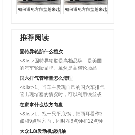
如何避免方向盘越来越
如何避免方向盘越来越
重？
重？
推荐阅读
固特异轮胎什么档次
<&list>固特异轮胎是高档品牌，是美国
的汽车轮胎品牌。虽然是高档轮胎品
牌，但是中高低端的轮胎都有生产，这
国六排气管堵塞怎么清理
也是为了更好的开拓市场。
<&list>1、当车主发现自己的国六车排气
管出现堵塞的情况时，可以利用铁丝或
者是细棍，直接将杂物给取出来，如果
在家拿什么练方向盘
堵塞情况比较严重，也可以采取应急措
<&list>1、找一只平底锅，把两耳看作3
施。 <&list>2、直接利用木棍将所有的
点和9点钟方向，同时在6点钟和12点钟
杂物推到排气管里面的位置处，然后将
方向做一个标记。 <&list>2、双手握住
三元催化器拆解开，就可以将堵塞的东
大众1.8t发动机烧机油