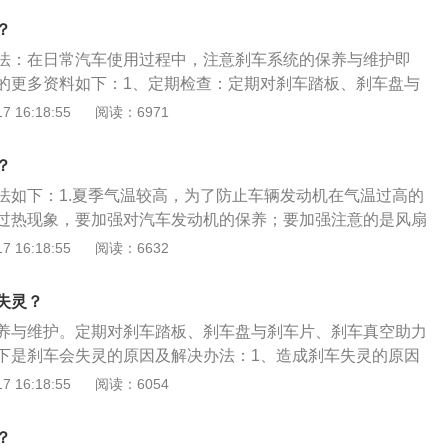
使得发动机损坏，容易爆燃。6.车内不留危险物品，不要在车
花塞就会一直点火，这种易损件一定要经常检查，不要经常在
应当立即停车，保护现场。并及时报警和通知保险公司。2、
7.拒绝不专业改装：不专业改装会使得车辆容易爆燃。8.车内
？
行驶，每行驶2万公里，最好更换空气网，清洗喷油器和节气
刹导致的追尾，交警一般都会判定为后车全责或主责。交通法
辆起火时，可以用灭火器灭火，避免爆燃。爆燃解决方法：1.
和猛加油门。手动挡的车，两千转换挡，自动挡的车，注意不
法：在日常汽车使用过程中，注意刹车系统的保养与维护即
不可以急刹车，但却有规定后车必须与前车保持安全距离，所
驶员突然发现汽车前部冒出火焰或黑烟，应立即靠边停车，然
换挡就是所谓的“拖挡”。汽车容易爆震，汽油燃烧不充分导致
的更多资料如下：1、定期检查：定期对刹车踏板、刹车盘与
车违规造成的追尾，都是后车的责任。
为关闭电源可以迅速断开油泵，减少汽油的燃烧。2.关闭电源
必要人为地提高换档速度——这会增加油耗，并导致离合器摩
助力泵、刹车总泵等进行检查，在检查刹车片的时候，还要检
 16:18:55
阅读：6971
离开燃烧的车厢。3.离开车厢后，司机应立即拿灭火器检查火
、避免熄火速度过快。每个人的驾驶习惯都不一样，错误的驾
的磨损情况，定期检查和更换刹车油。2、严格要求：刹车系
不要贸然打开车前盖，而是先把前盖打开一条小缝，等氧气进
车有着较大的损害，在停车后切记不要立即熄火，否则有可能
专门的维修保养人员完成，严格按照规定要求，防止重大事故
？
全部打开，用灭火器扑灭。因为一旦突然打开引擎盖，氧气会
生积碳。突然的熄火，会让一部分正在燃油的汽油沉淀下来，
保养的主要材料：主要用到的材料有喷雾型制动系统及零部件
焰会突然变大，容易烫伤自己。4.使用灭火器灭火时，应冷却
法如下：1.夏季气温较高，为了防止车辆发动机在气温过高的
积碳，正确的方式应该是在停车后的30秒到一分钟内熄火，让
高温保护剂、制动导向销及分泵润滑剂、制动毂润滑保护剂以
以免爆炸。同时，拨打119求助。5.如果你已经投保了汽车自燃
过热现象，要加强对汽车发动机的保养；要加强注意的是风扇
烧充分。8、在开车的时候尽可能避免拥堵路段。能长时间在
等。
做到:保护好汽车自燃现场；拨打119时，要求对方派消防调查
，以防打滑，要让皮带尽量保持松紧适度的状态。如果是长途
 16:18:55
阅读：6632
车辆，都会有不少的积炭，走走停停的拥堵路况会让汽车频繁
为向保险公司索赔时必须以消防调查员出具的调查文书为依
辆水温过高，应该及时在阴凉处停车，车辆熄火及时进行发动
加上不间断的踩油门和刹车踏板，导致空燃比始终处于较低的
机机舱盖，利于散热。2.车辆容易爆燃，一部分是因为车辆故
的浓度过高，从而使得燃油没办法得到充分的燃烧，一部分就
失灵？
是因为在行驶过程中车辆操作不当，存在一些安全隐患导致汽
在开车的时候尽可能避免拥堵路段是最直接避免积碳产生的方
养与维护。定期对刹车踏板、刹车盘与刹车片、刹车真空助力
在对车辆进行保养时，要重点做好对车辆的检查工作，对车辆
就规划好自己的出行路线，选择快速路或者不拥堵的路段行
下是刹车会失灵的原因及解决办法：1、造成刹车失灵的原因
机冷却系统、水箱、风扇等进行保养，防止爆燃现象发生。3.
、检修和清洗汽车。10、保持良好的驾驶习惯。
导致机件失灵，如长时间下坡会使刹车片摩擦生热、刹车毂碳
 16:18:55
阅读：6054
与发动机散热系统有着密切的联系，散热系统长时间不清理形
失效；由于严重超载，在重力加速度的作用下，加大了车辆运
，都会导致散热功能出现问题，在平时习惯用普通水代替发动
刹车失灵；缺乏定期保养刹车系统，由于刹车泵里杂质太多，
法是导致散热系统出现问题的主要原因，普通水杂质较多，非
？