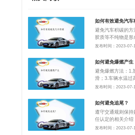
如何有效避免汽车
避免汽车积碳的方
胶质等不纯物是形
一些，因此，我们
发布时间：2023-07-17
是值得注意的是，
油的杂质就少，标
如何避免爆燃产生
免长时间怠速行驶
避免爆燃方法：1
喷到气门背面后蒸
滑；3.车辆水温
动机的空气流量也
打开发动机机舱盖；
发布时间：2023-07-17
积。3、平时多跑
车内不留危险物品；
够充分产生的。尤
加强对汽车发动机
高速的情况下，由
如何避免追尾？
能沾到机油，以防
种情况下，可以将
遵守交通规则保持
车辆水温过高，应
更换滑机油。机油
任认定的相关介绍
动机机舱盖，水温
如，改善发动机的
前车不是故意变道
发布时间：2023-07-17
检查工作：检查车
换机油，并保证机
由交警部门对事故