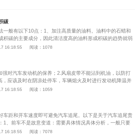
积碳
法一般有以下10点：1、加注高质量的油料。油料中的石蜡和
成积碳的主要成分，因此清洁度高的油料形成积碳的趋势就弱
在加油时一定要选择正规的加油站，油料质量相对有保障。但
 16:18:55
阅读：1078
高质量并不是高标号，也就是说95号的汽油并不一定比92号汽
号只代表汽油的辛烷值，并不能代表品质和清洁程度。2、避
。怠速时间长，发动机达到正常温度的时间也就变长，汽油被
.加强对汽车发动机的保养；2.风扇皮带不能沾到机油，以防打
发的速度就慢，积碳也由此而生。同时经常怠速行驶，进入发
过高，应该及时在阴凉处停车，车辆熄火及时进行发动机降温并
就小，这样对积碳的冲刷作用变得也很弱，会促进积碳的沉
4.做好对车辆的检查工作；5.发动机冷却液不要用普通水；6.
 16:18:55
阅读：1059
高速。积碳的产生主要是发动机在低转速下，由于燃油燃烧不
7.拒绝不专业改装；8.车内必备灭火器。以下是详细说明：1.
其是在现在城市中堵车的情况下，更容易产生发动机积碳。在
的保养，平时应加强发动机的保养，避免爆燃。2.风扇皮带不
于汽车发动机在高转速下运行，气缸活塞的运动也加快。在这
打滑，皮带打滑会使得风扇停止转动，从而导致温度升高。3.
发动机内部的积碳震掉，可以让积碳残渣排出车外。4、及时
好车距和开车速度即可避免汽车追尾。以下是关于汽车追尾责
该及时在阴凉处停车，车辆熄火及时进行发动机降温并打开发
对于汽车发动机来说非常重要，及时更换机油有很大好处。例
：1、前车不是故意变道：需要具体情况具体分析，一般只要
过高会使得发动机温度急速升高，容易爆燃。4.做好对车辆的
润滑状况、抑制发动机内部形成积碳等。所以，一定要及时更
，就是后车的责任。冰、雪、雾天气情况下，追尾责任认定是
 16:18:55
阅读：7078
辆是否存在问题。5.发动机冷却液不要用普通水，需要用专业
油质量。5、及时清理节气门、空空气格栅、更换火花塞。只
现场进行勘验后，再结合具体情况综合判断决定。发生追尾事