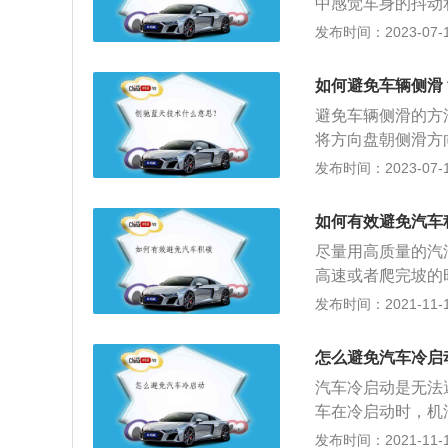
中感觉车身的抖动
油，继续缓慢松离
发布时间：2023-07-17
1、新手开车出行
具体位置点，放慢
如何避免车辆侧滑
张等情绪，分清油
避免车辆侧滑的方
将方向盘朝侧滑方
适当点一下油门，
发布时间：2023-07-17
车速，没有配备A
下制动器踏板，达
如何有效避免汽车
这种迅速踏下和松
尽量用高质量的汽
高速或者爬完坡的
排掉些高温作用下
发布时间：2021-11-10
转换动力的时候产
的汽油产生的积碳
怎么避免汽车冷启
一定的保护作用。
汽车冷启动是无法
碳要比较多。因为
车在冷启动时，机
气起不到洗刷掉积
机运转时是没有机
发布时间：2021-11-10
的气流对进气道产