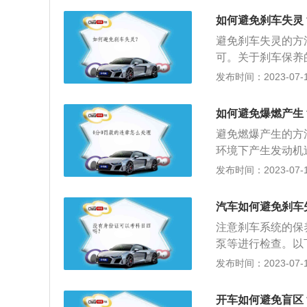
的冷却液，否则会
要汽车在运行，火
故后，车辆驾驶人
内存放易燃物品。
如何避免刹车失灵
尘土飞扬的道路上
前车急刹：前车急
必备灭火器，当车
门。6、不要脱档
避免刹车失灵的方
规并没有规定汽车
汽车在行驶中，驾
要猛加油门。低速
可。关于刹车保养
以只要不是由于前
后关闭发动机，因
积碳。但是，没有
刹车片、刹车真空
发布时间：2023-07-17
后，驾驶员应迅速
擦片过早磨损。7
查刹车盘或刹车鼓
情。看火的时候，
驶习惯自然会对汽
统保养时，必须由
如何避免爆燃产生
入一会儿，再慢慢
会让自己的汽车产
的发生。3、刹车
迅速进入，车内火
避免燃爆产生的方
久而久之就会形成
清洗剂、制动盘耐
油箱和燃烧部位，
环境下产生发动机
正在燃烧的汽油燃
及日常用到的砂纸
险，那么你一定要
皮带不能沾到机油
发布时间：2023-07-17
拥堵路况中行驶的
员一起到现场，因
行驶过程，或者车
的启动和熄火，再
据。
机降温并打开发动
水平，让混合气体
汽车如何避免刹车
障，另一部分原因
变成了积碳，所以
注意刹车系统的保
车爆燃，因此平时
式，可以在出门前
泵等进行检查。以
的电气线路，发动
驶。9、定期保养
有，由于操作不当
发布时间：2023-07-17
汽车发动机的温度
化、刹车功能完全
成污垢或者是堵塞
动惯性，直接导致
机冷却液，这种做
开车如何避免盲区