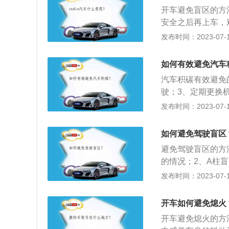
密封不严，刹车油
常容易产生污垢，
开车避免盲区的方
罐或管路接口漏气
却液不要用普通水
安全之后再上车，
车盘或刹车鼓的磨
盲区：不建议在宽
发布时间：2023-07-17
门的维修保养人员
时，需要车主控制
中，需要提前打转
如何有效避免汽车
过往车辆，转弯时
汽车积碳有效避免
驶；3、定期更换
灭；5、保持良好
发布时间：2023-07-17
方法是：1、将发
化将其变成浆状物
如何避免驾驶盲区
害：1、降低发动
避免驾驶盲区的方
害；3、影响汽车
的情况；2、A柱
行人，扩大转弯半
发布时间：2023-07-17
看车尾避免加速超
车；6、山路盲区
开车如何避免熄火
驶；7、光线盲区
开车避免熄火的方