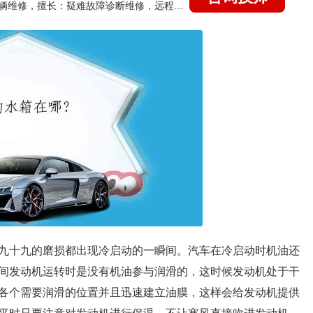
国家认证的汽车维修技师，15年德美日等各系车辆维修，擅长：疑难故障诊断维修，远程维修技术指导
九十九的磨损都出现冷启动的一瞬间。汽车在冷启动时机油还
间发动机运转时是没有机油参与润滑的，这时候发动机处于干
各个需要润滑的位置并且迅速建立油膜，这样会给发动机提供