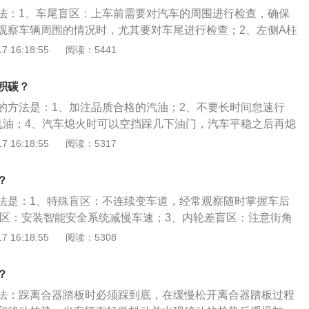
污染严重等情况，导致刹车系统受热后出现刹车泵漏油、储气
这就导致了发动机散热功能出现问题，所以尽量要用发动机冷
法：1、车尾盲区：上车前需要对汽车的周围进行检查，确保
，从而发生刹车失灵。2、在检查刹车片的时候，还要检查刹
。
观察车辆周围的情况时，尤其要对车尾进行检查；2、左侧A柱
损情况，定期检查和更换刹车油。刹车系统保养时，必须由专
阔路面上车辆长时间在左侧车道行驶，如果只能在左侧行驶
 16:18:55
阅读：5441
完成，严格按照规定要求。
好车速，做好刹车的准备；3、右侧A柱盲区：在转弯的过程
向灯，观察右侧的路况，在交通规则允许的情况下按喇叭提醒
积碳？
车速放慢，做好及时刹车的准备，尽量不要停在大车的右侧。
的方法是：1、加注品质合格的汽油；2、不要长时间怠速行
机油；4、汽车熄火时可以空挡踩几下油门，汽车平稳之后再熄
的驾驶习惯；6、定期保养、检修和清洗汽车。汽车积碳的清洗
 16:18:55
阅读：5317
动机拆解后进行清洗；2、将清洗剂排入进气道，对积碳稀释软
，从气缸处燃烧排掉；3、添加燃油添加剂。汽车积碳的危
？
机功率；2、引起发动机爆震、加速异响和对活塞及曲轴造成损
法是：1、特殊盲区：不连续变车道，经常观察随时掌握车后
的尾气排放。
盲区：安装智能安全系统减慢车速；3、内轮差盲区：注意街角
径并鸣喇叭提醒行人注意；4、超车盲区：超车看车头，会车
 16:18:55
阅读：5308
车撞到行人；5、泊车盲区：慎选停车区，请人来指挥协助停
：山道多弯，过弯先减速鸣注意控制车速，尽量靠车道右侧行
？
：出隧道或夜间行车不要跟车太近。
法：踩离合器踏板时必须踩到底，在缓慢松开离合器踏板过程