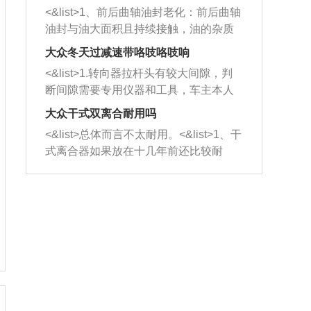
平底锅两耳，然后往左打半圈、一圈、
西取出来。但如果是因为积碳过多引起
<&list>1、前后曲轴油封老化：前后曲轴
一圈半的练习，往右同样也要打相同的
的堵塞，就需要将三元催化器泡在草酸
油封与油大面积且持续接触，油的杂质
圈数。 <&list>3、最后强调要反复练
中进行清洗。 <&list>3、也可以利用清
和发动机内持续温度变化使其密封效果
习，这样就可以形成肌肉记忆，在真实
大众冬天过减速带咯吱咯吱响
洗剂对堵塞的情况得到解决，将清洗剂
逐渐减弱，导致渗油或漏油。<&list>2、
驾驶车辆时，不需要记忆也能打好方
放在燃油箱中，与燃油混合后，车辆启
<&list>1.转向器拉杆头有较大间隙，判
活塞间隙过大：积碳会使活塞环与缸体
向。
动时，就可以和汽油一起进入到燃烧
断间隙需要专用仪器和工具，车主本人
的间隙扩大，导致机油流入燃烧室中，
室，最后形成废气排出，就可以让三元
无法制作，需要将车辆送到修理厂或4s
造成烧机油。<&list>3、机油粘度。使用
大众干式双离合耐用吗
催化器得到清洗，排气管堵塞的情况就
店；<&list>2.车辆半轴套管防尘罩破
机油粘度过小的话，同样会有烧机油现
<&list>总体而言不太耐用。<&list>1、干
能够得到解决。
裂，破裂后会出现漏油现象，使半轴磨
象，机油粘度过小具有很好的流动性，
式离合器如果放在十几年前还比较耐
损严重，磨损的半轴容易损坏，产生异
容易窜入到气缸内，参与燃烧。<&list>
用，但是由于现在的汽车发动机动力输
响；<&list>3.稳定器的转向胶套和球头
4、机油量。机油量过多，机油压力过
出越来越高，使得干式离合器散热不足
老化，一般是使用时间过长造成的。解
大，会将部分机油压入气缸内，也会出
的缺陷也逐渐暴露出来。<&list>2、由于
决方法是更换新的质量好的转向橡胶套
现烧机油。<&list>5、机油滤清器堵塞：
干式双离合的工作环境暴露在空气中，
和球头。
会导致进气不畅，使进气压力下降，形
而离合器的散热也是通离合器罩上面的
成负压，使机油在负压的情况下吸入燃
几个小孔来进行散热。但是在行驶过程
烧室引起烧机油。<&list>6、正时齿轮或
中变速箱需要换挡，就不得不使得离合
链条磨损：正时齿轮或链条的磨损会引
器频繁工作。<&list>3、长时间的低速行
起气阀和曲轴的正时不同步。由于轮齿
驶以及过于频繁的启停，导致离合器的