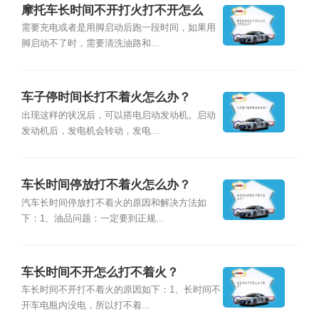
摩托车长时间不开打火打不开怎么
办？
需要充电或者是用脚启动后跑一段时间，如果用
脚启动不了时，需要清洗油路和...
车子停时间长打不着火怎么办？
出现这样的状况后，可以搭电启动发动机。启动
发动机后，发电机会转动，发电...
车长时间停放打不着火怎么办？
汽车长时间停放打不着火的原因和解决方法如
下：1、油品问题：一定要到正规...
车长时间不开怎么打不着火？
车长时间不开打不着火的原因如下：1、长时间不
开车电瓶内没电，所以打不着...