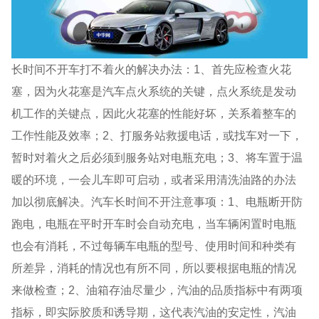
长时间不开车打不着火的解决办法：1、首先应检查火花
塞，因为火花塞是汽车点火系统的关键，点火系统是发动
机工作的关键点，因此火花塞的性能好坏，关系着整车的
工作性能及效率；2、打服务站救援电话，或找车对一下，
暂时对着火之后必须到服务站对电瓶充电；3、将车置于温
暖的环境，一会儿车即可启动，或者采用清洗油路的办法
加以彻底解决。汽车长时间不开注意事项：1、电瓶断开防
跑电，电瓶在平时开车时会自动充电，当车辆闲置时电瓶
也会有消耗，不过每辆车电瓶的型号、使用时间和种类有
所差异，消耗的情况也有所不同，所以要根据电瓶的情况
来做检查；2、油箱存油尽量少，汽油的品质指标中有两项
指标，即实际胶质和诱导期，这代表汽油的安定性，汽油