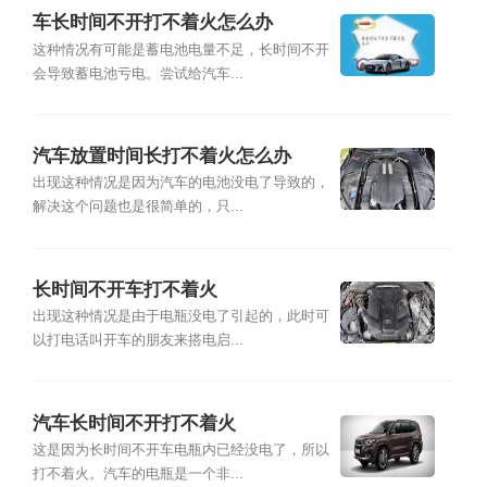
车长时间不开打不着火怎么办
这种情况有可能是蓄电池电量不足，长时间不开
会导致蓄电池亏电。尝试给汽车...
汽车放置时间长打不着火怎么办
出现这种情况是因为汽车的电池没电了导致的，
解决这个问题也是很简单的，只...
长时间不开车打不着火
出现这种情况是由于电瓶没电了引起的，此时可
以打电话叫开车的朋友来搭电启...
汽车长时间不开打不着火
这是因为长时间不开车电瓶内已经没电了，所以
打不着火。汽车的电瓶是一个非...