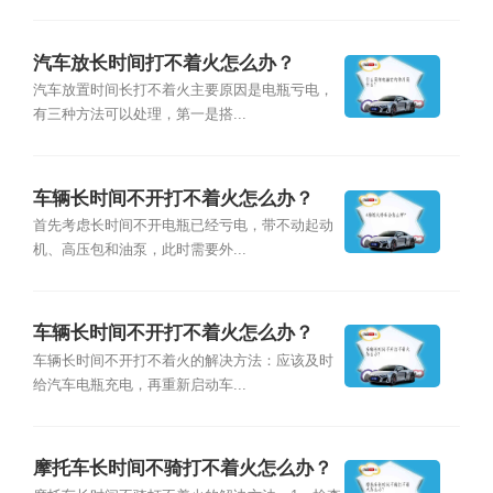
汽车放长时间打不着火怎么办？
汽车放置时间长打不着火主要原因是电瓶亏电，
有三种方法可以处理，第一是搭...
车辆长时间不开打不着火怎么办？
首先考虑长时间不开电瓶已经亏电，带不动起动
机、高压包和油泵，此时需要外...
车辆长时间不开打不着火怎么办？
车辆长时间不开打不着火的解决方法：应该及时
给汽车电瓶充电，再重新启动车...
摩托车长时间不骑打不着火怎么办？