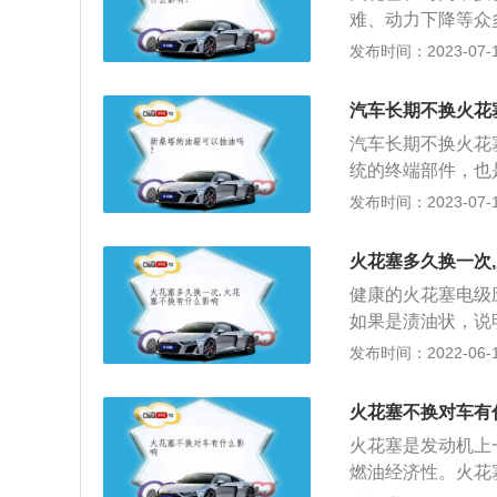
包安装好即可。
难、动力下降等众
通常火花塞的使用
发布时间：2023-07-17
塞的用处就是点火
耗电量，尤其是中
汽车长期不换火花
极材质的融点、强
汽车长期不换火花
白金、铱等材质，
统的终端部件，也
油充分燃烧，从而
导致汽车启动无力
发布时间：2023-07-17
间使用会出现间隙
火花塞的电板经由
火花塞多久换一次
分产生正时的高压
健康的火花塞电级
如果是渍油状，说
如在顶部处与电级
发布时间：2022-06-17
火花塞没有关系。
电阻火花塞的使用
火花塞不换对车有
金火花塞的使用寿
火花塞是发动机上
护时间不完全一致
燃油经济性。火花
发现车辆油耗增加