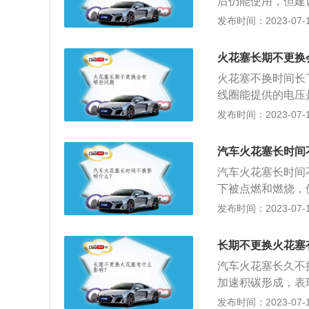
后仍能使用，但建
塞本身并没有损坏
公里，单铂金火花
发布时间：2023-07-17
重，顶端出现起疤
铱金火花塞的更换
排除故障后，更换
变化与稳定性下降
火花塞冷热型选错
火花塞长期不更换
通常表现为陶瓷绝
火花塞不换时间长
塞的更换周期理论
线圈能提供的电压
损耗，对击穿火花
发布时间：2023-07-17
就会发生失火，而
致发动机缺火、燃
汽车火花塞长时间
公里更换一次，火
汽车火花塞长时间
了，例如堵塞了或
下被点燃和燃烧，
如，开车时，如果
增多等问题，再者
发布时间：2023-07-17
动，那很可能就是
产生故障而需要拆
造成燃烧不充分甚
金属头是否有烧蚀
现松动或给油出不
长期不更换火花塞
绝缘体漏电的表现
超过经济寿命后仍
汽车火花塞长久不
加速积碳形成，表
造成缸内不工作缺
发布时间：2023-07-17