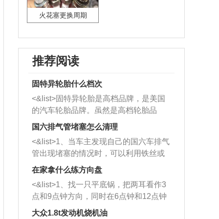
火花塞更换周期
推荐阅读
固特异轮胎什么档次
<&list>固特异轮胎是高档品牌，是美国
的汽车轮胎品牌。虽然是高档轮胎品
牌，但是中高低端的轮胎都有生产，这
国六排气管堵塞怎么清理
也是为了更好的开拓市场。
<&list>1、当车主发现自己的国六车排气
管出现堵塞的情况时，可以利用铁丝或
者是细棍，直接将杂物给取出来，如果
在家拿什么练方向盘
堵塞情况比较严重，也可以采取应急措
<&list>1、找一只平底锅，把两耳看作3
施。 <&list>2、直接利用木棍将所有的
点和9点钟方向，同时在6点钟和12点钟
杂物推到排气管里面的位置处，然后将
方向做一个标记。 <&list>2、双手握住
三元催化器拆解开，就可以将堵塞的东
大众1.8t发动机烧机油