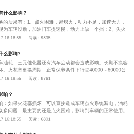
、燃烧不充分造成尾气排放不达标，对环境污染。火花塞坏了
果火花塞损坏，可以直接造成车辆点火系统漏电，油耗增高，动
有什么影响？
，最主要的还是点火困难，影响到车辆的正常使用。火花塞严
换的后果有：1、点火困难，易熄火，动力不足，加速无力，
起疤、破坏或电极熔化、烧蚀都表明火花塞已经毁坏应更换。
现为车辆没劲，加油门车提速慢，动力上缺一个挡；2、失火
缸，表现为发动机抖动，发动机故障灯亮，细听排气筒声音不
 16:18:55
阅读：9335
、燃烧不充分造成尾气排放不达标，对环境污染。火花塞坏了
果火花塞损坏，可以直接造成车辆点火系统漏电，油耗增高，动
什么影响?
，最主要的还是点火困难，影响到车辆的正常使用。火花塞严
车油耗、三元催化器还有汽车启动都会造成影响。长期不换容
起疤、破坏或电极熔化、烧蚀都表明火花塞已经毁坏应更换。
。火花塞更换周期：正常保养条件下行驶40000～60000公
品牌和发动机不同，会有所差异，建议按照使用手册进行。可
 16:18:55
阅读：8761
保养更换：铂金火花塞在4万公里更换，普通的镍合金火花塞2
火花塞6-8万公里更换。火花塞坏了有什么影响：如果火花塞损
影响？
车辆点火系统漏电，油耗增高，动力下降等众多问题，最主要
响：如果火花塞损坏，可以直接造成车辆点火系统漏电，油耗
影响到车辆的正常使用。火花塞严重烧蚀火花塞顶端起疤、破
众多问题，最主要的还是点火困难，影响到车辆的正常使用。
蚀都表明火花塞已经毁坏应更换。
花塞顶端起疤、破坏或电极熔化、烧蚀都表明火花塞已经毁坏
 16:18:55
阅读：6801
塞是否损坏的方法：拆下火花塞观察，根据以下的外观颜色观
用状况。正常火花塞的绝缘体裙部及电极呈灰白色、灰黄色或