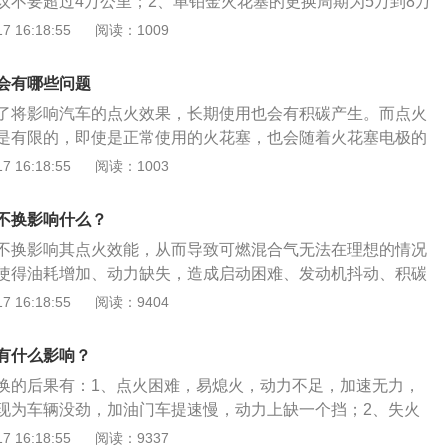
议不要超过4万公里；2、单铂金火花塞的更换周期为5万到8万
，清除油污和沉积物后可以继续使用。2、如果火花塞损坏严
塞性能下降表现为阳极正常，阴极烧蚀，点火间隙变化；3、
 16:18:55
阅读：1009
、黑色纹路、破裂、电极熔化等现象，则应找出损坏的原因，
周期为5万公里，性能下降时表现为阴极烧蚀，造成点火间隙
新的火花塞，此外，如果火花塞呈现的是烟熏过的黑色，表明
；4、铱铂金火花塞的更换周期为8万到10万公里，性能下降时
或混合气浓，机油上窜。
会有哪些问题
缘部分老化，出现漏气现象而导致缸压下降；5、双铱金火花
了将影响汽车的点火效果，长期使用也会有积碳产生。而点火
上超过10万公里，有点火迅速、动力强劲、寿命较长的特点。
是有限的，即使是正常使用的火花塞，也会随着火花塞电极的
塞间隙的电压需求不断增加。因此在急加速、高速或大负载，
 16:18:55
阅读：1003
造成车辆抖动、加速困难和燃油浪费。火花塞一旦出问题会导
烧不充分、积碳等问题。火花塞是要定期更换的，需要每3万
不换影响什么？
花塞位于发动机内部，负责发动机打火，一旦火花塞出问题
不换影响其点火效能，从而导致可燃混合气无法在理想的情况
损坏了，就无法启动发动机，长期如此，发动机就会受损。例
使得油耗增加、动力缺失，造成启动困难、发动机抖动、积碳
发现加速无力，或者踩下油门后觉得发动机出现明显异常抖
会损坏三元催化、尾气排放不达标，长期下去就会使得发动机
 16:18:55
阅读：9404
火花塞性能下降的造成的。火花塞性能下降会导致点火不畅，
解维修。火花塞使用情况的检查方法：1、检查火花塞顶部的
至缺火，此时可能会有1缸或多缸停止工作，所以发动机会出
、变形等情况；2、检查陶瓷绝缘体是否有黄褐色斑块，这是
来力的情况。火花塞型号繁多，但都有自己的经济寿命、如果
有什么影响？
；3、检查火花塞电极的积碳情况、电极的棱角和间隙如何。
然使用，将不利于发动机的动力性和经济性的发挥。
换的后果有：1、点火困难，易熄火，动力不足，加速无力，
现为车辆没劲，加油门车提速慢，动力上缺一个挡；2、失火
缸，表现为发动机抖动，发动机故障灯亮，细听排气筒声音不
 16:18:55
阅读：9337