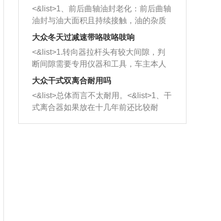
平底锅两耳，然后往左打半圈、一圈、
西取出来。但如果是因为积碳过多引起
<&list>1、前后曲轴油封老化：前后曲轴
一圈半的练习，往右同样也要打相同的
的堵塞，就需要将三元催化器泡在草酸
油封与油大面积且持续接触，油的杂质
圈数。 <&list>3、最后强调要反复练
中进行清洗。 <&list>3、也可以利用清
和发动机内持续温度变化使其密封效果
习，这样就可以形成肌肉记忆，在真实
大众冬天过减速带咯吱咯吱响
洗剂对堵塞的情况得到解决，将清洗剂
逐渐减弱，导致渗油或漏油。<&list>2、
驾驶车辆时，不需要记忆也能打好方
放在燃油箱中，与燃油混合后，车辆启
<&list>1.转向器拉杆头有较大间隙，判
活塞间隙过大：积碳会使活塞环与缸体
向。
动时，就可以和汽油一起进入到燃烧
断间隙需要专用仪器和工具，车主本人
的间隙扩大，导致机油流入燃烧室中，
室，最后形成废气排出，就可以让三元
无法制作，需要将车辆送到修理厂或4s
造成烧机油。<&list>3、机油粘度。使用
大众干式双离合耐用吗
催化器得到清洗，排气管堵塞的情况就
店；<&list>2.车辆半轴套管防尘罩破
机油粘度过小的话，同样会有烧机油现
<&list>总体而言不太耐用。<&list>1、干
能够得到解决。
裂，破裂后会出现漏油现象，使半轴磨
象，机油粘度过小具有很好的流动性，
式离合器如果放在十几年前还比较耐
损严重，磨损的半轴容易损坏，产生异
容易窜入到气缸内，参与燃烧。<&list>
用，但是由于现在的汽车发动机动力输
响；<&list>3.稳定器的转向胶套和球头
4、机油量。机油量过多，机油压力过
出越来越高，使得干式离合器散热不足
老化，一般是使用时间过长造成的。解
大，会将部分机油压入气缸内，也会出
的缺陷也逐渐暴露出来。<&list>2、由于
决方法是更换新的质量好的转向橡胶套
现烧机油。<&list>5、机油滤清器堵塞：
干式双离合的工作环境暴露在空气中，
和球头。
会导致进气不畅，使进气压力下降，形
而离合器的散热也是通离合器罩上面的
成负压，使机油在负压的情况下吸入燃
几个小孔来进行散热。但是在行驶过程
烧室引起烧机油。<&list>6、正时齿轮或
中变速箱需要换挡，就不得不使得离合
链条磨损：正时齿轮或链条的磨损会引
器频繁工作。<&list>3、长时间的低速行
起气阀和曲轴的正时不同步。由于轮齿
驶以及过于频繁的启停，导致离合器的