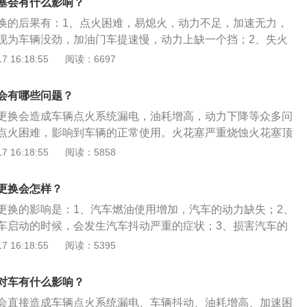
塞会有什么影响？
火花塞其绝缘体裙部为赤褐色，电极间隙在0.8-0.9mm之
换的后果有：1、点火困难，易熄火，动力不足，加速无力，
象。如果火花塞有油污或沉积物，火花塞本身并没有损坏，清
现为车辆没劲，加油门车提速慢，动力上缺一个挡；2、失火
可以继续使用。如果火花塞损坏严重，顶端出现起疤、黑色纹
缸，表现为发动机抖动，发动机故障灯亮，细听排气筒声音不
 16:18:55
阅读：6697
化等现象，则应找出损坏的原因，排除故障后，更换新的火花
、燃烧不充分造成尾气排放不达标，对环境污染。火花塞坏了
花塞呈现的是烟熏过的黑色，表明火花塞冷热型选错或混合气
果火花塞损坏，可以直接造成车辆点火系统漏电，油耗增高，动
会有哪些问题？
，最主要的还是点火困难，影响到车辆的正常使用。火花塞严
更换会造成车辆点火系统漏电，油耗增高，动力下降等众多问
起疤、破坏或电极熔化、烧蚀都表明火花塞已经毁坏应更换。
点火困难，影响到车辆的正常使用。火花塞严重烧蚀火花塞顶
极熔化、烧蚀都表明火花塞已经毁坏应更换。判断火花塞是否
 16:18:55
阅读：5858
火花塞观察，根据以下的外观颜色观察判断火花塞的使用状
绝缘体裙部及电极呈灰白色、灰黄色或浅棕色。工作正常的火
更换会怎样？
赤褐色，电极间隙在0.8-0.9mm之间，电极无烧损迹象。如
更换的影响是：1、汽车燃油使用增加，汽车的动力缺失；2、
沉积物，火花塞本身并没有损坏，清除油污和沉积物后可以继
车启动的时候，会发生汽车抖动严重的症状；3、损害汽车的
塞损坏严重，顶端出现起疤、黑色纹路、破裂、电极熔化等现
汽车尾气排放超标。火花塞是由接线螺母、绝缘体、接线螺
 16:18:55
阅读：5395
的原因，排除故障后，更换新的火花塞，此外，如果火花塞呈
电极以及外壳组成。更换火花塞的步骤是：1、发动机冷却，
色，表明火花塞冷热型选错或混合气浓，机油上窜。
高压包插头，拆掉固定螺栓，取下高压包；2、逆时针转动拆
对车有什么影响？
火花塞吸出；3、用磁棒吸住新火花塞并塞到孔里面，将高压
会直接造成车辆点火系统漏电、车辆抖动、油耗增高、加速困