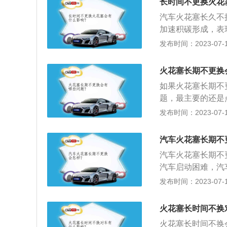
长时间不更换火花
浅棕色。工作正常的
汽车火花塞长久不
间，电极无烧损迹
加速积碳形成，表
除油污和沉积物后
造成缸内不工作缺
发布时间：2023-07-17
路、破裂、电极熔
连贯有突突声；3
塞，此外，如果火
有什么影响： 如
浓，机油上窜。
火花塞长期不更换
力下降等众多问题
如果火花塞长期不
重烧蚀火花塞顶端
题，最主要的还是
端起疤、破坏或电
发布时间：2023-07-17
损坏的方法：拆下
况。正常火花塞的
汽车火花塞长期不
花塞其绝缘体裙部为
汽车火花塞长期不
果火花塞有油污或
汽车启动困难，汽
续使用。如果火花
三元催化器，造成
发布时间：2023-07-17
象，则应找出损坏
杆、中心电极、侧
现的是烟熏过的黑
打开引擎盖，拔掉
火花塞长时间不换
松火花塞螺母，将
火花塞长时间不换