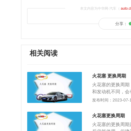
本文内容为中华网·汽车（
auto.
分享：
相关阅读
火花塞 更换周期
火花塞的更换周期：
和发动机不同，会
更换：铂金火花塞
发布时间：2023-07-17
塞6-8万公里更
判断火花塞的使用
火花塞更换周期
棕色。工作正常的火
火花塞的更换周期
电极无烧损迹象。