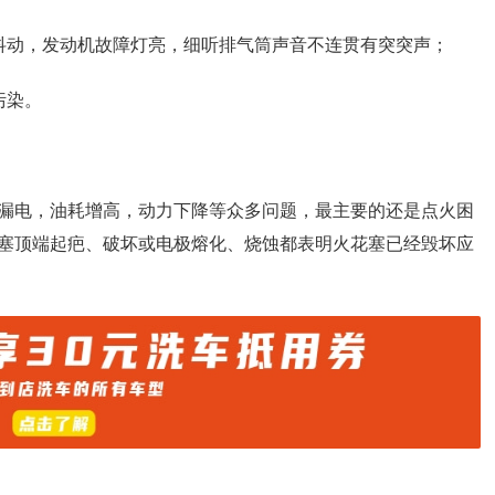
抖动，发动机故障灯亮，细听排气筒声音不连贯有突突声；
污染。
漏电，油耗增高，动力下降等众多问题，最主要的还是点火困
塞顶端起疤、破坏或电极熔化、烧蚀都表明火花塞已经毁坏应