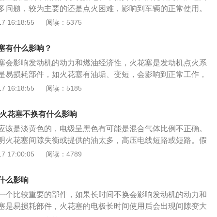
多问题，较为主要的还是点火困难，影响到车辆的正常使用。
寿命为一万五千公里，长效火花塞使用寿命为三万公里。火花
 16:18:55
阅读：5375
，使用过程中火花塞的电极通过火花放电从容易放电的地方消
心电极达到更高的温度时被酸化消耗掉。电极消耗量是根据电
塞有什么影响？
度、硬度而变化的。为了减少该消耗量在电极中使用镍合金或
塞会影响发动机的动力和燃油经济性，火花塞是发动机点火系
即使是很细小的电极也可以延长寿命。及时更换火花塞能使汽
是易损耗部件，如火花塞有油垢、变短，会影响到正常工作，
达到完美的动力而且降低油耗。
、缸油燃烧不完全、油耗增加、加速不良。火花塞的电极长时
 16:18:55
阅读：5185
变大和积碳现象，这样会影响火花塞的点火能量和点火动力。
反复持续的发电点火，点燃气缸内的混合气，点火系统其他部
,火花塞不换有什么影响
电脉冲，形成火花并产生爆炸提供引擎动力输出所需的能源。
应该是淡黄色的，电级呈黑色有可能是混合气体比例不正确。
明火花塞间隙失衡或提供的油太多，高压电线短路或短路。假
间有堆积物，堆积物是油溶性物时，证实气缸窜汽车机油，与
 17:00:05
阅读：4789
火花塞多久换一次火花塞每4万多公里替换一次。通常来讲，
寿命为2万多公里，铂金火花塞的使用寿命为4万多公里，而铱
什么影响
命则能超过6至8万多公里。不同车型汽车厂商所明文规定的养
一个比较重要的部件，如果长时间不换会影响发动机的动力和
，因此实际的替换时间也要以汽车厂商的明文规定标准。假如
塞是易损耗部件，火花塞的电极长时间使用后会出现间隙变大
，可以考虑是否更换火花塞。通常情况下，汽修厂会提议在两