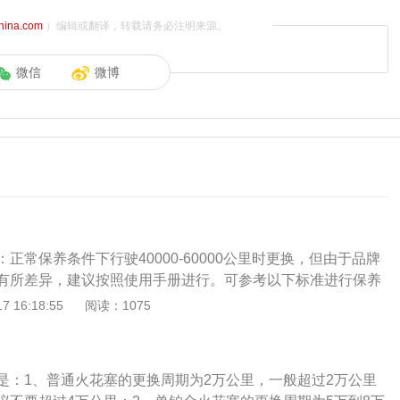
china.com
）编辑或翻译，转载请务必注明来源。
微信
微博
正常保养条件下行驶40000-60000公里时更换，但由于品牌
有所差异，建议按照使用手册进行。可参考以下标准进行保养
在4万公里更换，普通的镍合金火花塞2万公里更换，铱金火花
 16:18:55
阅读：1075
换。判断火花塞是否损坏的方法：拆下火花塞观察，根据外观颜色
状况。正常火花塞的绝缘体裙部及电极呈灰白色、灰黄色或浅
花塞其绝缘体裙部为赤褐色，电极间隙在0.8-0.9mm之间，
是：1、普通火花塞的更换周期为2万公里，一般超过2万公里
火花塞损坏解决办法：1、如果火花塞有油污或沉积物，火花