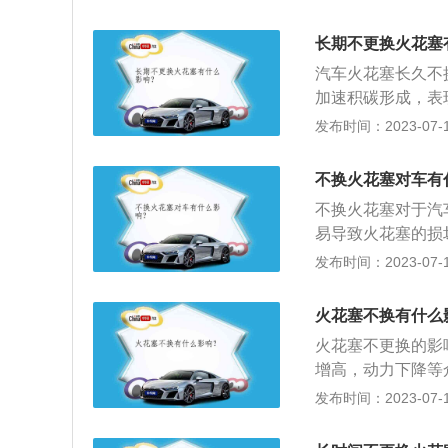
连贯有突突声；3
有什么影响： 如
长期不更换火花塞
力下降等众多问题
汽车火花塞长久不
重烧蚀火花塞顶端
加速积碳形成，表
造成缸内不工作缺
发布时间：2023-07-17
连贯有突突声；3
有什么影响： 如
不换火花塞对车有
力下降等众多问题
不换火花塞对于汽
重烧蚀火花塞顶端
易导致火花塞的损坏
里时更换，但由于
发布时间：2023-07-17
参考以下标准进行
万公里更换，铱金
火花塞不换有什么
坏，可以直接造成
火花塞不更换的影
的还是点火困难，
增高，动力下降等
坏或电极熔化、烧
火花塞严重烧蚀火
发布时间：2023-07-17
应更换。判断火花
察判断火花塞的使