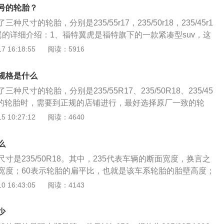
亨利福特的姓氏。2.福特汽车公司是世界上最大的汽车生产商之
号的轮胎？
3年，旗下拥有福特和林肯汽车品牌，总部位于密歇根州迪尔伯恩
尺寸的轮胎，分别是235/55r17，235/50r18，235/45r1
汽车，公司还设有金融服务部门即福特信贷，主要经营购车金
翼的详细介绍：1、福特翼虎是福特旗下的一款紧凑型suv，这
车保险方面的业务。
毫米，长宽高分别是4524毫米，1838毫米，1685毫米。2、
 16:18:55
阅读：5916
两款发动机，一款是1.5升涡轮增压发动机，另一款是2.0升
规格是什么
种尺寸的轮胎，分别是235/55R17、235/50R18、235/45
车的轮胎时，需要到正规的店铺进行，最好选择原厂一致的轮
号。汽车的轮胎按照用途可以分为轿车轮胎，载重汽车轮胎，
 10:27:12
阅读：4640
0余种，根据结构可以分为子午线轮胎，普通斜线轮胎，全尺寸
胎等。轮胎作为汽车最重要的部件之一，支撑着汽车的重量，
么
路况上行驶的目的。汽车的轮胎根据用途不同具有不同的特
寸是235/50R18。其中，235代表车辆的断面宽度，换言之
适性比较高，越野轮胎的道路通过性比较强。在挑选汽车的时
宽度；60表示轮胎的扁平比，也就是该车系轮胎的胎壁高度；
驶的道路情况，不要挑选错误，以免影响轮胎的使用。
型代号，表示的含义是子午线轮胎；18则表示轮胎的轮毂直
 16:43:05
阅读：4143
应该安装轮毂为18英寸的轮胎。在很多车系当中都会看到前轮
型号并不相同，而福特翼虎这款车系的前后轮胎使用的型号都
少
5/50R18，并且这些轮胎的轮圈都使用的是十幅式铝合金轮