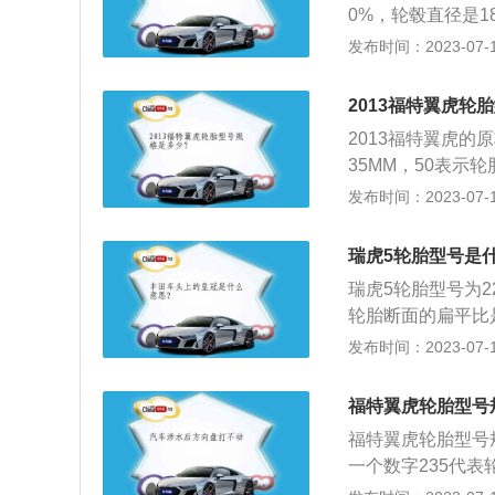
0%，轮毂直径是1
用六边形的进气格
发布时间：2023-07-17
形设计，保险杠下
式，将双边单出的圆
2013福特翼虎轮
发动机供消费者选
2013福特翼虎的原
35MM，50表示
表子午线轮胎,18
发布时间：2023-07-17
型号，轮胎上还标
布，R-人造丝帘布
瑞虎5轮胎型号是
等级：表明轮胎在
瑞虎5轮胎型号为22
8km/h到300k
轮胎断面的扁平比是
m/h；V：240km
代表轮辋直径是18
发布时间：2023-07-17
的轮辋规格。便于实
轮胎上还标有以下
人造丝帘布，N-尼
福特翼虎轮胎型号
表明轮胎在规定条件
福特翼虎轮胎型号规格
到300km/h的认
一个数字235代表
V：240km/h；
高度是宽度的55%