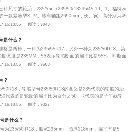
距为1563mm，后轮距为1565mm，油箱容积为60l，车身重量
三种尺寸的轮胎，235/55r17235/50r18235/45r19。1、福特wi
5T发动机，最大功率182马力，最大扭矩243，传动系统匹配6AT变
拥有的一款紧凑型SUV。该车轴距2690mm，长、宽、高分别为45
低转速下的动力响应很积极，油门调校的也很灵敏，起步很轻
毫米，1685毫米。2、福特翼虎使用两种发动机，一种是1.5升涡轮
 16:18:55
阅读：9843
顺畅，在城市道路下的表现足够出色。
是2.0升涡轮增压发动机。1.5升涡轮增压发动机具有181马力
扭矩。此发动机的最大扭矩转速为2000至4500转/分，最大功率
号是什么？
分。该发动机采用缸内直喷技术和采用铝合金缸盖。该发动机与6
是两种，一种为235/55R17，另外一种为235/50R18。第
.0升涡轮增压发动机具有237马力和354nm的最大扭矩。此发动
轮胎宽度是235MM，55表示轮胎断面的扁平比是55%，即断面
1850至4500转/分，最大功率转速为5000转/分。该发动机采
，17代表轮辋直径是17英寸。中间的字母或符号有特殊含
 16:18:55
阅读：9508
采用铝合金缸盖。
；“R”、“Z”表示子午胎；“一”表示低压胎。百公里油耗7.2L除了
有以下常用数据：胎体帘线材料：以汉语拼音表示，如M-棉帘
号？
，N-尼龙帘布，G-钢丝帘布，ZG-钢丝子午线帘布轮胎。速度
/50R18，轮胎型号235/50R18的含义是235代表的轮胎的胎
规定条件下承载规定负荷的最高速度。字母A至Z代表轮胎从4.
；50代表的是轮胎的扁平比为百分之50；R代表的是子午线轮
m/h的认证速度等级。常用的速度等级有：Q：160km/h；H：210k
轮毂直径为18英寸。不同品牌的汽车使用的轮胎是不同的，按照
 16:18:55
阅读：9327
/h；W：270km/h；Y：300km/h；轮辋规格：表示与轮胎相配用
午线轮胎、斜交轮胎；按照花纹划分可分为条形花纹、横向花
际使用，如标准轮辋5.00F。
轮胎、越野花纹轮胎。翼虎是福特旗下的一款紧凑型suv，该
型号是什么？
24毫米、1838毫米、1701毫米，轴距为2690毫米。
号为235/50-R18，胎宽235mm，胎厚118mm，扁平率是5