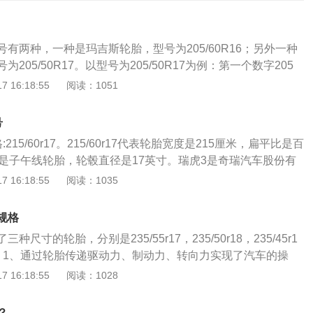
有两种，一种是玛吉斯轮胎，型号为205/60R16；另外一种
205/50R17。以型号为205/50R17为例：第一个数字205
5MM，50表示轮胎断面的扁平比是50%，即断面高度是宽度的
 16:18:55
阅读：1051
辋直径是17英寸。中间的字母或符号有特殊含义：“X”表示高压
表示子午胎；“一”表示低压胎。除了型号，轮胎上还标有以下常用数
号
：以汉语拼音表示，如M-棉帘布，R-人造丝帘布，N-尼龙帘
15/60r17。215/60r17代表轮胎宽度是215厘米，扁平比是百
，ZG-钢丝子午线帘布轮胎。速度等级：表明轮胎在规定条件下
型是子午线轮胎，轮毂直径是17英寸。瑞虎3是奇瑞汽车股份有
度。字母A至Z代表轮胎从4.8km/h到300km/h的认证速度
uv，以瑞虎3-2022款经典超值版1.5tcvt尊贵型为例，车长
 16:18:55
阅读：1035
：Q：160km/h；H：210km/h；V：240km/h；W：270
为1760mm，车高为1670mm，轴距为2510mm，搭载了一台1.
0km/h；轮辋规格：表示与轮胎相配用的轮辋规格。便于实际使
，最大功率为156马力，最大扭矩为230牛米。这台引擎被广泛
.00F”。轮胎作用介绍：1、支持车辆的全部重量，承受汽车的
规格
型上，与之匹配的是可模拟9挡的cvt变速箱，底盘采用了前麦
方向的力和力矩。2、传送牵引和制动的扭力，保证车轮和路
尺寸的轮胎，分别是235/55r17，235/50r18，235/45r1
式独立悬架，配备了主副驾驶座安全气囊、胎压显示、esp车
着性，以提高汽车的动力性、制动性和通过性；与汽车悬架共
：1、通过轮胎传递驱动力、制动力、转向力实现了汽车的操
雷达、倒车影像、定速巡航、上坡辅助、电动天窗、仿皮座椅
所受到的冲击，并衰减由此而产生的振动。3、防止汽车零部
载荷；3、减轻、吸收汽车行驶过程的震动和冲击力，避免剧烈
 16:18:55
阅读：1028
于有驾官网）。
早期损坏，适应车辆的高速性能并降低行驶时的噪音，保证行
件。以2019款福特翼虎为例，其是一款紧凑型suv，其轮胎
稳定性、舒适性和节能经济性。
18，车身尺寸是：长4524mm、宽1838mm、高1685mm，轴距
？