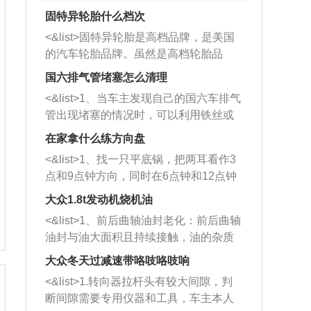
固特异轮胎什么档次
<&list>固特异轮胎是高档品牌，是美国
的汽车轮胎品牌。虽然是高档轮胎品
牌，但是中高低端的轮胎都有生产，这
国六排气管堵塞怎么清理
也是为了更好的开拓市场。
<&list>1、当车主发现自己的国六车排气
管出现堵塞的情况时，可以利用铁丝或
者是细棍，直接将杂物给取出来，如果
在家拿什么练方向盘
堵塞情况比较严重，也可以采取应急措
<&list>1、找一只平底锅，把两耳看作3
施。 <&list>2、直接利用木棍将所有的
点和9点钟方向，同时在6点钟和12点钟
杂物推到排气管里面的位置处，然后将
方向做一个标记。 <&list>2、双手握住
三元催化器拆解开，就可以将堵塞的东
大众1.8t发动机烧机油
平底锅两耳，然后往左打半圈、一圈、
西取出来。但如果是因为积碳过多引起
<&list>1、前后曲轴油封老化：前后曲轴
一圈半的练习，往右同样也要打相同的
的堵塞，就需要将三元催化器泡在草酸
油封与油大面积且持续接触，油的杂质
圈数。 <&list>3、最后强调要反复练
中进行清洗。 <&list>3、也可以利用清
和发动机内持续温度变化使其密封效果
习，这样就可以形成肌肉记忆，在真实
大众冬天过减速带咯吱咯吱响
洗剂对堵塞的情况得到解决，将清洗剂
逐渐减弱，导致渗油或漏油。<&list>2、
驾驶车辆时，不需要记忆也能打好方
放在燃油箱中，与燃油混合后，车辆启
<&list>1.转向器拉杆头有较大间隙，判
活塞间隙过大：积碳会使活塞环与缸体
向。
动时，就可以和汽油一起进入到燃烧
断间隙需要专用仪器和工具，车主本人
的间隙扩大，导致机油流入燃烧室中，