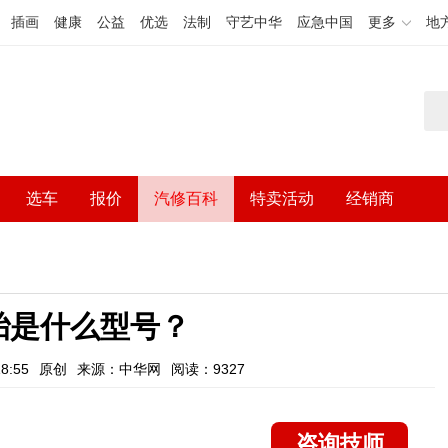
插画
健康
公益
优选
法制
守艺中华
应急中国
更多
地
选车
报价
汽修百科
特卖活动
经销商
胎是什么型号？
8:55
原创
来源：中华网
阅读：9327
咨询技师