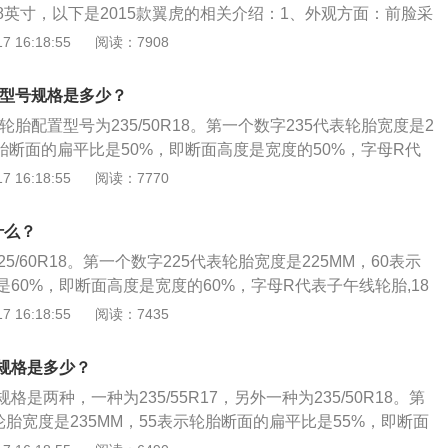
8英寸，以下是2015款翼虎的相关介绍：1、外观方面：前脸采
栅设计，并加入双横幅镀铬饰条进行装饰，下进气格栅采用圆
 16:18:55
阅读：7908
部安装有银色护板。后保险杠采用黑色和银色护板相结合的方
形排气管融入其中。2、动力方面：提供1.5t和2.0t两种排量
胎型号规格是多少？
择。
轮胎配置型号为235/50R18。第一个数字235代表轮胎宽度是2
轮胎断面的扁平比是50%，即断面高度是宽度的50%，字母R代
代表轮辋直径是18英寸。2013福特翼虎百公里油耗8.7L。除了
 16:18:55
阅读：7770
有以下常用数据：胎体帘线材料：以汉语拼音表示，如M-棉帘
，N-尼龙帘布，G-钢丝帘布，ZG-钢丝子午线帘布轮胎。速度
什么？
规定条件下承载规定负荷的最高速度。字母A至Z代表轮胎从4.
5/60R18。第一个数字225代表轮胎宽度是225MM，60表示
m/h的认证速度等级。常用的速度等级有：Q：160km/h；H：210k
60%，即断面高度是宽度的60%，字母R代表子午线轮胎,18
/h；W：270km/h；Y：300km/h；轮辋规格：表示与轮胎相配用
英寸。瑞虎5最高车速171km/h，百公里油耗7.7L。除了型号，
 16:18:55
阅读：7435
际使用，如“标准轮辋5.00F”。
常用数据：胎体帘线材料：以汉语拼音表示，如M-棉帘布，R-
龙帘布，G-钢丝帘布，ZG-钢丝子午线帘布轮胎。速度等级：
规格是多少？
下承载规定负荷的最高速度。字母A至Z代表轮胎从4.8km/h
是两种，一种为235/55R17，另外一种为235/50R18。第
证速度等级。常用的速度等级有：Q：160km/h；H：210km/h；
轮胎宽度是235MM，55表示轮胎断面的扁平比是55%，即断面
W：270km/h；Y：300km/h；轮辋规格：表示与轮胎相配用的轮
，17代表轮辋直径是17英寸。中间的字母或符号有特殊含