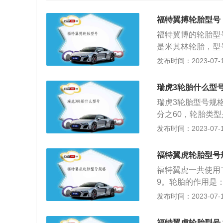
福特翼搏轮胎型号
福特翼博的轮胎型号
是米其林轮胎，型号为
代表轮胎宽度是20
发布时间：2023-07-17
50%，17代表轮
胎；“R”、“Z”
瑞虎3轮胎什么型
据：胎体帘线材料
瑞虎3轮胎型号规格:2
布，G-钢丝帘布
分之60，轮胎类
承载规定负荷的最高速
限公司旗下一款小型s
发布时间：2023-07-17
等级。常用的速度等级有
为4420mm，车宽
km/h；Y：30
5t涡轮增压发动机
用，如“标准轮辋5
福特翼虎轮胎型号
使用在奇瑞多款车
负荷，并传递其他
福特翼虎一共使用了三种
弗逊、后连杆支柱
面之间有良好的附
9。轮胎的作用是
身稳定系统、倒车
同缓和汽车行驶时
作；2、支撑车辆
发布时间：2023-07-17
等功能（数据来源
件受到剧烈震动和
的震动损坏汽车零部
驶的安全性、操纵
规格是235/50R
福特翼虎轮胎型号