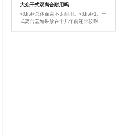
室，最后形成废气排出，就可以让三元
无法制作，需要将车辆送到修理厂或4s
造成烧机油。<&list>3、机油粘度。使用
大众干式双离合耐用吗
催化器得到清洗，排气管堵塞的情况就
店；<&list>2.车辆半轴套管防尘罩破
机油粘度过小的话，同样会有烧机油现
<&list>总体而言不太耐用。<&list>1、干
能够得到解决。
裂，破裂后会出现漏油现象，使半轴磨
象，机油粘度过小具有很好的流动性，
式离合器如果放在十几年前还比较耐
损严重，磨损的半轴容易损坏，产生异
容易窜入到气缸内，参与燃烧。<&list>
用，但是由于现在的汽车发动机动力输
响；<&list>3.稳定器的转向胶套和球头
4、机油量。机油量过多，机油压力过
出越来越高，使得干式离合器散热不足
老化，一般是使用时间过长造成的。解
大，会将部分机油压入气缸内，也会出
的缺陷也逐渐暴露出来。<&list>2、由于
决方法是更换新的质量好的转向橡胶套
现烧机油。<&list>5、机油滤清器堵塞：
干式双离合的工作环境暴露在空气中，
和球头。
会导致进气不畅，使进气压力下降，形
而离合器的散热也是通离合器罩上面的
成负压，使机油在负压的情况下吸入燃
几个小孔来进行散热。但是在行驶过程
烧室引起烧机油。<&list>6、正时齿轮或
中变速箱需要换挡，就不得不使得离合
链条磨损：正时齿轮或链条的磨损会引
器频繁工作。<&list>3、长时间的低速行
起气阀和曲轴的正时不同步。由于轮齿
驶以及过于频繁的启停，导致离合器的
或链条磨损产生的过量侧隙，使得发动
温度不断升高，而低速行驶时空气流动
机的调节无法实现：前一圈的正时和下
效率不高，无法将离合器中的热量有效
一圈可能就不一样。当气阀和活塞的运
的带走，导致离合器内部的温度不断升
动不同步时，会造成过大的机油消耗。
高，加速离合器的磨损。
解决方法：更换正时齿轮或链条。<&list
>7、内垫圈、进风口破裂：新的发动机
设计中，经常采用各种由金属和其他材