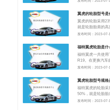
发布时间：2023-07-17
辋规格。便于实际使
义：“X”表示高压胎
型号，轮胎上还标
翼虎的轮胎型号是
布，R-人造丝帘布
翼虎的轮胎采用235
等级：表明轮胎在
就是轮胎胎肩的高度
8km/h到300k
8代表轮胎直径1
发布时间：2023-07-17
m/h；V：240km
牌，为美国福特汽
的轮辋规格。便于实
人亨利福特的姓氏
福特翼虎轮胎是什
903年，旗下拥
福特翼虎一共使用了三
R19。在更换汽
胎，注意轮胎的型
发布时间：2023-07-17
以分为轿车轮胎，
午线轮胎，普通斜
翼虎轮胎型号规格
重要的部件之一，
福特翼虎的轮胎采用2
车的轮胎根据用途
50%，就是轮胎胎
道路通过性比较强
胎；18代表轮胎直
发布时间：2023-07-17
错误，以免影响轮
著名的汽车品牌，