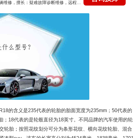
国家认证的汽车维修技师，15年德美日等各系车辆维修，擅长：疑难故障诊断维修，远程维修技术指导
50R18的含义是235代表的轮胎的胎面宽度为235mm；50代表的
胎；18代表的是轮毂直径为18英寸。不同品牌的汽车使用的轮
交轮胎；按照花纹划分可分为条形花纹、横向花纹轮胎、混合