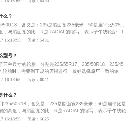
 16:18:55
阅读：6490
用，如“标准轮辋5.00F”。
；“R”、“Z”表示子午胎；“一”表示低压胎。百公里油耗7.2L除了
有以下常用数据：胎体帘线材料：以汉语拼音表示，如M-棉帘
什么？
，N-尼龙帘布，G-钢丝帘布，ZG-钢丝子午线帘布轮胎。速度
/50R18，含义是：235是胎面宽235毫米；50是扁平比50%，
规定条件下承载规定负荷的最高速度。字母A至Z代表轮胎从4.
，与胎面宽的比；R是RADIAL的缩写，表示子午线轮胎；1
m/h的认证速度等级。常用的速度等级有：Q：160km/h；H：210k
8英寸。关于福特的相关信息如下：1、福特是世界著名的汽车品
 16:18:55
阅读：6431
/h；W：270km/h；Y：300km/h；轮辋规格：表示与轮胎相配用
车公司旗下的众多品牌之一，公司及品牌名“福特”来源于创始
际使用，如“标准轮辋5.00F”。
。2、福特汽车公司是世界上最大的汽车生产商之一，成立于1
么型号？
有福特和林肯汽车品牌，总部位于密歇根州迪尔伯恩市。
种尺寸的轮胎，分别是235/55R17、235/50R18、235/45
车的轮胎时，需要到正规的店铺进行，最好选择原厂一致的轮
号。以下是关于轮胎的相关介绍：1、汽车的轮胎按照用途可
 16:18:55
阅读：6041
载重汽车轮胎，越野汽车轮胎等10余种，根据结构可以分为子
线轮胎，全尺寸备胎，非全尺寸备胎等。2、轮胎作为汽车最
是什么？
支撑着汽车的重量，使汽车实现在各种路况上行驶的目的。汽
35/50R18，含义是：235是胎面宽235毫米；50是扁平比是
不同具有不同的特点，轿车轮胎的舒适性比较高，越野轮胎的
肩的高度，与胎面宽的比；R是RADIAL的缩写，表示子午线轮
。在挑选汽车的时候需要考虑汽车驾驶的道路情况，不要挑选
径18英寸。关于福特的更多介绍如下：1.福特（Ford）是世界
 16:18:55
阅读：6025
胎的使用。
为美国福特汽车公司旗下的众多品牌之一，公司及品牌名“福