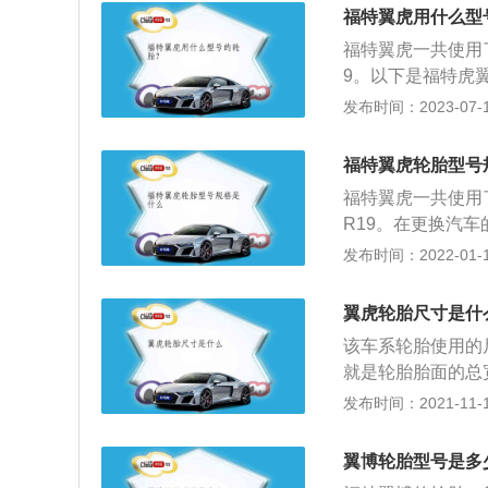
特”来源于创始人
福特翼虎用什么型
一，成立于190
福特翼虎一共使用了三种
市。3.除了制造
9。以下是福特虎
融、车辆租赁和汽
款车的轴距为2690
发布时间：2023-07-17
福特翼虎一共使用了
涡轮增压发动机。
福特翼虎轮胎型号
福特翼虎一共使用了三
R19。在更换汽
胎，注意轮胎的型
发布时间：2022-01-15
越野汽车轮胎等1
备胎，非全尺寸备
翼虎轮胎尺寸是什
使汽车实现在各种
该车系轮胎使用的尺
点，轿车轮胎的舒
就是轮胎胎面的总
候需要考虑汽车驾
R则表示轮胎的类
发布时间：2021-11-10
径，也就是该车系
和后轮使用的轮胎
翼博轮胎型号是多
是一样的，皆为23