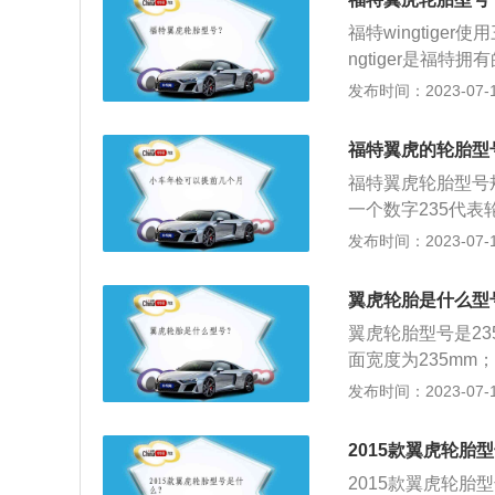
为2690mm，前轮
福特wingtiger使用
为1592kg。1.
ngtiger是福特
速箱，发动机在中
24mm，1838
发布时间：2023-07-17
快，中途提速也很
增压发动机，另一种
和240nm的最大
福特翼虎的轮胎型
转速为6000转/
福特翼虎轮胎型号规格
at变速箱匹配。2
一个数字235代表
机的最大扭矩转速为
高度是宽度的55%
发布时间：2023-07-17
用缸内直喷技术和
义：“X”表示高压胎
型号，轮胎上还标
翼虎轮胎是什么型
布，R-人造丝帘布
翼虎轮胎型号是235
等级：表明轮胎在
面宽度为235mm
8km/h到300k
胎；18代表的是
发布时间：2023-07-17
m/h；V：240km
结构划分可分为子
的轮辋规格。便于实
纹轮胎、混合花纹
2015款翼虎轮胎
车的长宽高分别为45
2015款翼虎轮胎型