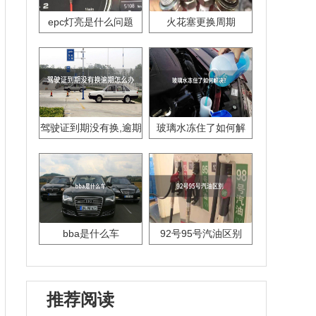
epc灯亮是什么问题
火花塞更换周期
驾驶证到期没有换,逾期
玻璃水冻住了如何解
怎么办??
决？
bba是什么车
92号95号汽油区别
推荐阅读