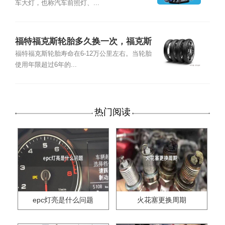
车大灯，也称汽车前照灯、...
福特福克斯轮胎多久换一次，福克斯
轮胎品牌型号尺寸
福特福克斯轮胎寿命在6-12万公里左右。当轮胎
使用年限超过6年的...
热门阅读
epc灯亮是什么问题
火花塞更换周期