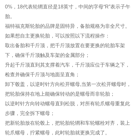
0%，18代表轮辋直径是18英寸，中间的字母“R”表示子午
胎。
福特福克斯轮胎的品牌是固特异，备胎规格为非全尺寸。
如果想自主更换轮胎，可以按照以下流程操作：
取出备胎和千斤顶，把千斤顶放置在要更换的轮胎车架
下，确保千斤顶触及车架的金属部分；
升起千斤顶直到其支撑着汽车，千斤顶应位于车辆之下，
检查并确保千斤顶与地面呈直角；
卸下毂盖，以逆时针方向松开螺母,当第一次松开螺母时，
把轮胎保持在地上能确保转动的是螺母而非轮胎；
以逆时针方向转动螺母直到松脱，对所有轮爪螺母重复此
步骤，完全拆下螺母；
把新轮胎放在轮毂上，把轮胎轮辋和车轮螺栓对齐，装上
轮爪螺母，拧紧螺母，此时轮胎就更换完成了。