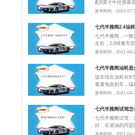
配8英寸中控屏幕
和科技感。外观方
发布时间：2023-07-17
车顶曲线都显得更
悬架，后悬架为多连
七代半雅阁2.4油
9mm，轴距是283
七代半雅阁，一般
左右，2.0排量
技术成熟，与变速
发布时间：2021-04-28
保养便宜，质量好
点：配置偏低，没
七代半雅阁油耗是
重，高速刹车发抖
该车综合油耗在9
动，转向泵漏油等
量避免急刹车，猛
油，里程越多差别
的重量是满载或满
发布时间：2021-04-28
后面带上水负载，
升功率、扭力、缸
七代半雅阁试驾怎
2、这个百公里等
七代半雅阁试驾：
车的数据用的。有
好，在省油的同是
据是根据2项的权
障率低，内饰宽大
发布时间：2021-04-27
般开车的数据比这