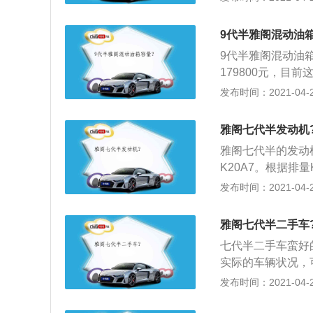
车电脑，漆面软，
法和不精确的加油
底盘不够结实，整
9代半雅阁混动油
9代半雅阁混动油箱
179800元，目
是59800元，
发布时间：2021-04-25
概在18万元左右
较大的；3、动力
雅阁七代半发动机
并且燃油经济性的
雅阁七代半的发动
代雅阁的性价比会
K20A7。根据排量K
版本为119千瓦。
发布时间：2021-04-25
外观设计就比较超
好看的；3、就是
雅阁七代半二手车
会出现难看的磨损
七代半二手车蛮好
用，你会发现手经
实际的车辆状况，
是放在现在，随便
况，查看发动机外
发布时间：2021-04-25
在提升之中。
色，假如排出的气
没有调校好；蓝色