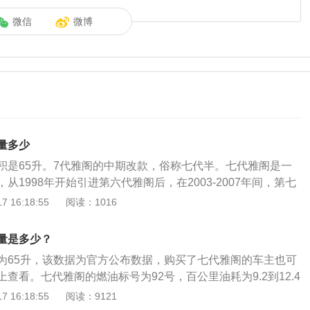
微信
微博
量多少
积是65升。7代雅阁的中期改款，俗称七代半。七代雅阁是一
从1998年开始引进第六代雅阁后，在2003-2007年间，第七
拿下了国内外的多项汽车大奖，足以见其受欢迎程度。是当时
 16:18:55
阅读：1016
杆车型，性能全面领先。第七代雅阁在性能、设计上再次超越
级的优异性能，并且创下连续19个月同级车销量冠军纪录。油
量是多少？
里程，对于两辆发动机完全相同的汽车来说，油箱越大的车辆
为65升，该数据为官方公布数据，购买了七代雅阁的车主也可
车只有一个汽油箱，越野车一般有两个汽油箱，以适应特殊要
查看。七代雅阁的燃油标号为92号，百公里油耗为9.2到12.4
里程（一次性加满汽油可连续行驶的里程）为200-400km。
跑的里程为524到707km。日常行驶过程中，需要随时注意油
 16:18:55
阅读：9121
，这样可防止汽油因激荡而溅出及油箱内汽油蒸气的溢出。
般都是通过车内的燃油表进行读数的观察，如果没有其他问