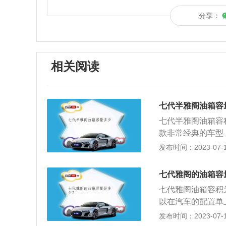
分享：
相关阅读
七代半雅阁油箱容
七代半雅阁油箱容
款非常经典的车型，
代雅阁横空出世，
发布时间：2023-07-17
国内中高级车的标
自我，达到更高一
七代雅阁的油箱容
箱容积决定了行驶
七代雅阁油箱容积
跑得越远。普通汽
以在汽车的配置单上
求。汽车油箱的储备
L，加满一箱油可以
发布时间：2023-07-17
油箱通常是密闭的
箱的剩余油量。一