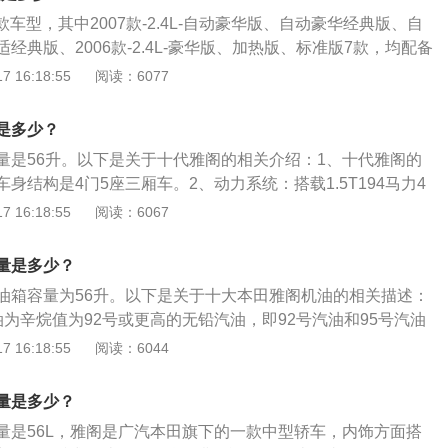
剩余油量。一般都是通过车内的燃油表进行读数的观察，如果
油箱的安全空间。如果在加油过程中把油加到油箱口，就会产
款车型，其中2007款-2.4L-自动豪华版、自动豪华经典版、自
量的数值会真实的反应到油表上。仪表的燃油表一般有5到6
定油箱容积大的情况。
经典版、2006款-2.4L-豪华版、加热版、标准版7款，均配备
剩2格的时候就要加油，以免开到半路没油的情况发生。实际
车型，NEDC百公里油耗10.5L。七代半雅阁2.4不同车型的油箱
 16:18:55
阅读：6077
量可能会超出标定的容积，这是由于汽车厂家所标定的油箱容
箱油能跑的距离如下：配备170马力发动机，NEDC百公里油
全界度的容积，而从安全界度到油箱口还有一定的空间，这个
箱容量为65L，加满一箱油能跑的距离为65/10.5*100=619k
箱内的油品在温度变高的情况下膨胀，而不至于溢出油箱的安
是多少？
低与五大因素直接相关，即驾驶习惯、汽车本身、道路状态、
油过程中把油加到油箱口，就会产生实际加油量比标定油箱容
量是56升。以下是关于十代雅阁的相关介绍：1、十代雅阁的
。会使汽车油耗增加的具体因素如下：驾驶习惯：驾驶粗暴，
身结构是4门5座三厢车。2、动力系统：搭载1.5T194马力4
超车、遇红灯不提前松油门会使油耗增高。汽车本身：排量大
CVT无级变速和ECVT无级变速的变速箱。3、车身尺寸：长宽
 16:18:55
阅读：6067
油耗大，因为排量大功率一般就大，需要更多的汽油燃烧做
、1862mm、1449mm。轴距是2830mm。4、底盘方面：驱动
车油耗会高，因为自重大需要更大的驱动扭矩。道路状态：土
前悬架是麦弗逊式独立悬架，后悬架是多连杆式独立悬架。
路面、山路等，在这些路面行驶，阻力大，耗油会增加。自然
量是多少？
风天行驶，汽车阻力增大，油耗增加。环境温度低，发动机缸
油箱容量为56升。以下是关于十大本田雅阁机油的相关描述：
时喷入的汽油不易雾化，需要喷入更多的汽油才能燃烧，油耗
为辛烷值为92号或更高的无铅汽油，即92号汽油和95号汽油
低，发动机电脑会控制用更高转速来热车，这也会增大油耗。
为了保持车辆地良好性能和正确运行，建议5000公里添加符合
 16:18:55
阅读：6044
地符合质量标准地净化添加剂。3、通过正确地保养车辆，可
应遵守保养时间表，如有需要可查看维修保养手册。4、所加
量是多少？
商规定地标号。汽油的标号代表的仅仅是汽油抗爆性的一个参
量是56L，雅阁是广汽本田旗下的一款中型轿车，内饰方面搭
着抗爆性越好，跟纯净度根本没有关系。