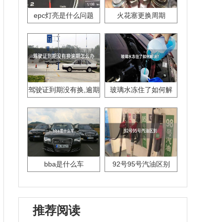
epc灯亮是什么问题
火花塞更换周期
驾驶证到期没有换,逾期
玻璃水冻住了如何解
怎么办??
决？
bba是什么车
92号95号汽油区别
推荐阅读