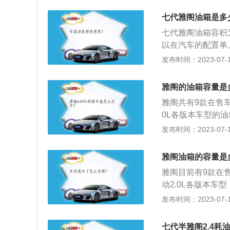
题，油量的数值会
七代雅阁油箱是多
表还剩2格的时候
七代雅阁油箱容积
油的量可能会超出
以在汽车的配置单上
到安全界度的容积
L，加满一箱油可以
发布时间：2023-07-17
证油箱内的油品在
箱的剩余油量。一
在加油过程中把油
题，油量的数值会
雅阁的油箱容量是
表还剩2格的时候
雅阁共有9款在售车
油的量可能会超出
0L各版本车型的油
到安全界度的容积
也可以在汽车的配置
发布时间：2023-07-17
证油箱内的油品在
型的百公里油耗为6
在加油过程中把油
0L各版本车型的百公
雅阁油箱的容量是
4km。日常行驶
雅阁目前有9款在售
油表进行读数的观
动2.0L各版本车
仪表的燃油表一般
主也可以在汽车的配
发布时间：2023-07-17
路没油的情况发生
L，加满一箱油可以
汽车厂家所标定的
耗为4.2-4.4L
口还有一定的空间
七代半雅阁2.4耗