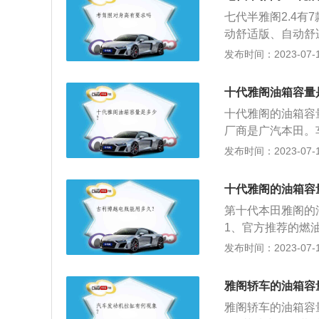
要随时注意油箱的
胀，而不至于溢出
七代半雅阁2.4有7
没有其他问题，油
生实际加油量比标
动舒适版、自动舒适
格，一般燃油表还
170马力发动机的
发布时间：2023-07-17
加油过程中，油的
容量相同，加满一
积是从油箱底到安
耗10.5L的车型，油
空间是为了保证油
十代雅阁油箱容量
m。汽车油耗的高
全空间。如果在加
十代雅阁的油箱容
自然风、环境温度
积大的情况。
厂商是广汽本田。车
比如：急加油、常
缸的发动机，配备
发布时间：2023-07-17
的车比排量小的车
高分别为4893mm
功。汽车自重大的
方式是前置前驱，
路、泥泞路、松软
十代雅阁的油箱容
风：迎风行驶、大
第十代本田雅阁的
体温度低，冷起动
1、官方推荐的燃油
增大。同时，气温
都可以使用。2、
发布时间：2023-07-17
广汽本田汽车要求
优化燃油经济型，
雅阁轿车的油箱容
汽油标号应符合厂
雅阁轿车的油箱容
数，标号越高代表