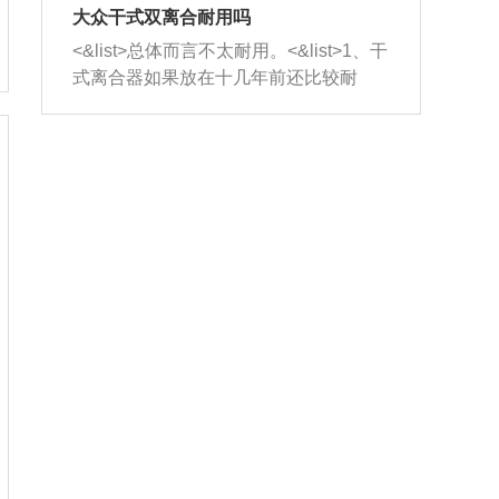
室，最后形成废气排出，就可以让三元
无法制作，需要将车辆送到修理厂或4s
造成烧机油。<&list>3、机油粘度。使用
大众干式双离合耐用吗
催化器得到清洗，排气管堵塞的情况就
店；<&list>2.车辆半轴套管防尘罩破
机油粘度过小的话，同样会有烧机油现
<&list>总体而言不太耐用。<&list>1、干
能够得到解决。
裂，破裂后会出现漏油现象，使半轴磨
象，机油粘度过小具有很好的流动性，
式离合器如果放在十几年前还比较耐
损严重，磨损的半轴容易损坏，产生异
容易窜入到气缸内，参与燃烧。<&list>
用，但是由于现在的汽车发动机动力输
响；<&list>3.稳定器的转向胶套和球头
4、机油量。机油量过多，机油压力过
出越来越高，使得干式离合器散热不足
老化，一般是使用时间过长造成的。解
大，会将部分机油压入气缸内，也会出
的缺陷也逐渐暴露出来。<&list>2、由于
决方法是更换新的质量好的转向橡胶套
现烧机油。<&list>5、机油滤清器堵塞：
干式双离合的工作环境暴露在空气中，
和球头。
会导致进气不畅，使进气压力下降，形
而离合器的散热也是通离合器罩上面的
成负压，使机油在负压的情况下吸入燃
几个小孔来进行散热。但是在行驶过程
烧室引起烧机油。<&list>6、正时齿轮或
中变速箱需要换挡，就不得不使得离合
链条磨损：正时齿轮或链条的磨损会引
器频繁工作。<&list>3、长时间的低速行
起气阀和曲轴的正时不同步。由于轮齿
驶以及过于频繁的启停，导致离合器的
或链条磨损产生的过量侧隙，使得发动
温度不断升高，而低速行驶时空气流动
机的调节无法实现：前一圈的正时和下
效率不高，无法将离合器中的热量有效
一圈可能就不一样。当气阀和活塞的运
的带走，导致离合器内部的温度不断升
动不同步时，会造成过大的机油消耗。
高，加速离合器的磨损。
解决方法：更换正时齿轮或链条。<&list
>7、内垫圈、进风口破裂：新的发动机
设计中，经常采用各种由金属和其他材