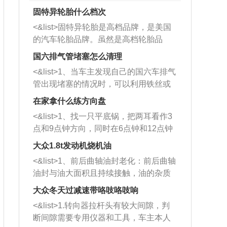
固特异轮胎什么档次
<&list>固特异轮胎是高档品牌，是美国
的汽车轮胎品牌。虽然是高档轮胎品
牌，但是中高低端的轮胎都有生产，这
国六排气管堵塞怎么清理
也是为了更好的开拓市场。
<&list>1、当车主发现自己的国六车排气
管出现堵塞的情况时，可以利用铁丝或
者是细棍，直接将杂物给取出来，如果
在家拿什么练方向盘
堵塞情况比较严重，也可以采取应急措
<&list>1、找一只平底锅，把两耳看作3
施。 <&list>2、直接利用木棍将所有的
点和9点钟方向，同时在6点钟和12点钟
杂物推到排气管里面的位置处，然后将
方向做一个标记。 <&list>2、双手握住
三元催化器拆解开，就可以将堵塞的东
大众1.8t发动机烧机油
平底锅两耳，然后往左打半圈、一圈、
西取出来。但如果是因为积碳过多引起
<&list>1、前后曲轴油封老化：前后曲轴
一圈半的练习，往右同样也要打相同的
的堵塞，就需要将三元催化器泡在草酸
油封与油大面积且持续接触，油的杂质
圈数。 <&list>3、最后强调要反复练
中进行清洗。 <&list>3、也可以利用清
和发动机内持续温度变化使其密封效果
习，这样就可以形成肌肉记忆，在真实
大众冬天过减速带咯吱咯吱响
洗剂对堵塞的情况得到解决，将清洗剂
逐渐减弱，导致渗油或漏油。<&list>2、
驾驶车辆时，不需要记忆也能打好方
放在燃油箱中，与燃油混合后，车辆启
<&list>1.转向器拉杆头有较大间隙，判
活塞间隙过大：积碳会使活塞环与缸体
向。
动时，就可以和汽油一起进入到燃烧
断间隙需要专用仪器和工具，车主本人
的间隙扩大，导致机油流入燃烧室中，