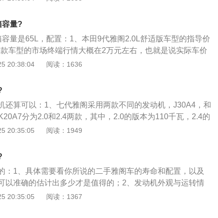
容易被划伤且容易老化，刹车衰退严重，高速刹车发抖；4、
计量数是可以比生产厂家宣传品上的数据还低。
体性不强，设计有缺陷，如怠速停车抖动，转向泵漏油等。
箱容量?
容量是65L，配置：1、本田9代雅阁2.0L舒适版车型的指导价
前这款车型的市场终端行情大概在2万元左右，也就是说实际车价
然后再加上购置税，保险上牌等等这些费用；2、全款落地的费用大
 20:38:04
阅读：1636
，这样的价格在同级别的车型当中，对于消费者的吸引力还是比
方面。所搭载的2.0升的自然吸气发动机能够满足日常的使用，
?
表现也是非常不错的，所以从性价比方面去考虑的话，其实九
机还算可以：1、七代雅阁采用两款不同的发动机，J30A4，和
更高一些，并且这款车型目前的市场终端优惠也比较大。
20A7分为2.0和2.4两款，其中，2.0的版本为110千瓦，2.4的
J30A4为3.0排量，拥有177千瓦的功率；2、外观，雅阁本身的
 20:35:05
阅读：1949
前，说难听的，把当时的雅阁7代半放到现在来讲，还是比较
内饰的质感和内饰的装饰，在当时那个年代来讲，经常使用不
?
，那是非常好的。因为当时的大多数车呢买回去后经常开门
的：1、具体需要看你所说的二手雅阁车的寿命和配置，以及
常抓的地方，磨损那叫一个严重呀，而且还比较那啥一点，要
可以准确的估计出多少才是值得的；2、发动机外观与运转情
一个8万左右的车，你会发现这种现象嘛，不可能的，技术都
观，识别漏油漏水的痕迹。点燃发动机，观察排出气体的颜
 20:35:05
阅读：1367
体半透明的淡灰色，说明状况良好；是黑色的，则说明发动机
说明发动机已经十分疲劳，白色的说明汽缸垫将报废；3、检