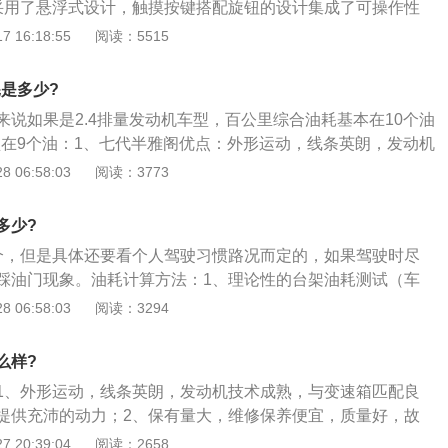
采用了悬浮式设计，触摸按键搭配旋钮的设计集成了可操作性
面，其更低趴和更宽阔的车身、突出的前鼻、接近于轿跑般的
 16:18:55
阅读：5515
为年轻和更具视觉冲击力。雅阁的前悬架使用了麦弗逊式独立
杆式独立悬架，车身长宽高分别为4893mm、1862mm、144
耗是多少?
0mm。
来说如果是2.4排量发动机车型，百公里综合油耗基本在10个油
车型在9个油：1、七代半雅阁优点：外形运动，线条英朗，发动机
箱匹配良好，在省油的同是提供充沛的动力，保有量大，维修
 06:58:03
阅读：3773
，故障率低，内饰宽大，隔音好，音响好，乘坐舒适；2、缺
有行车电脑，漆面软，容易被划伤且容易老化，刹车衰退严
多少?
，底盘不够结实，整体性不强，设计有缺陷，如怠速停车抖
个，但是具体还要看个人驾驶习惯路况而定的，如果驾驶时尽
；3、建议：按时保养很重要，有条件的最好使用全合成机
踩油门现象。油耗计算方法：1、理论性的台架油耗测试（车
越明显。
负荷）把发动机架在台架上，控制环境温度，正面电风扇吹，
 06:58:03
阅读：3294
模拟汽车的行驶状态，用计算机控制并且计算和画出：功率、
压、进气和排气温度、百公里等油耗等的数据和曲线图表；
么样?
油耗的数据与大家实际数据不一样，是供厂家调发动机和调试
1、外形运动，线条英朗，发动机技术成熟，与变速箱匹配良
的车宣传品上的数据就是用的这个数据；有的车宣传品上的数
提供充沛的动力；2、保有量大，维修保养便宜，质量好，故
威的油耗测试结果再修正百公里等油耗的数据后给出的；3、一
，隔音好，音响好，乘坐舒适；3、缺点是配置偏低，没有行
 20:39:04
阅读：2658
个高，个别人在顺风、下坡多的路上，千方百计的用省油的方