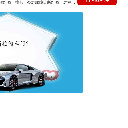
国家认证的汽车维修技师，15年德美日等各系车辆维修，擅长：疑难故障诊断维修，远程维修技术指导