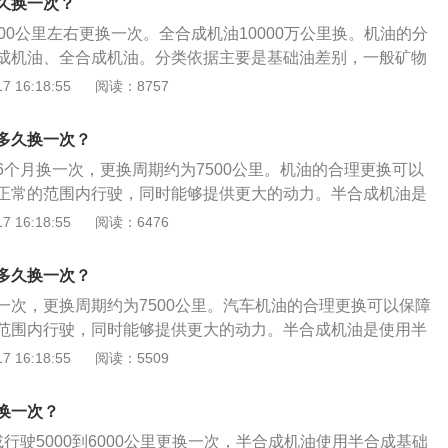
久换一次？
空气尘埃很大、气温很低(-20℃以下)、或者汽车长期处于短
00公里左右更换一次。全合成机油10000万公里换。机油的分
在8公里以内)，那建议把更换机油的频率提前到5000公里或者
成机油、全合成机油。分类依据主要是基础油差别，一般矿物
下自己每次更换机油的时间间隔，然后感受更换机油后的驾驶
基础油，半合成机油使用三类、四类基础油，全合成机油使用
 16:18:55
阅读：8757
油后，驾驶的感受比之前动力输出更顺、声音更安静。那说明
。机油的润滑效果：矿物油效果最差，全合成机油效果最好，
了，下次就应该缩短更换时间。这样尝试几次后，就可以找到
者之间。机油的换油周期：矿物油一般5000公里更换，半合成
更换机油时间。
多久换一次？
全合成机油10000万公里。如果车辆长期放置超过三个月，建议
6个月换一次，更换周期约为7500公里。机油的合理更换可以
。
正常的范围内行驶，同时能够提供更大的动力。半合成机油是
，在矿物油的基础上经过加氢裂变技术提纯后的产物，是由矿
 16:18:55
阅读：6476
油以4比6的关系混合而成，是矿物油向合成油的理想过渡产
换机油时间，因为不同城市、不同环境以及不同的驾驶需求都
多久换一次？
在城市空气尘埃很大、气温很低(-20℃以下)、或者汽车长期
一次，更换周期约为7500公里。汽车机油的合理更换可以保障
驾驶都在8公里以内)，那建议把更换机油的频率提前到5000公
范围内行驶，同时能够提供更大的动力。半合成机油是使用半
。先记下自己每次更换机油的时间间隔，然后感受更换机油后
物油的基础上经过加氢裂变技术提纯后的产物，是由矿物机
 16:18:55
阅读：5509
更换机油后，驾驶的感受比之前动力输出更顺、声音更安静。
4比6的关系混合而成，是矿物油向合成油的理想过渡产品。至
间过长了，下次就应该缩短更换时间。这样尝试几次后，就可
时间，因为不同城市、不同环境以及不同的驾驶需求都会有所
准确的更换机油时间。
换一次？
空气尘埃很大、气温很低(-20℃以下)、或者汽车长期处于短
行驶5000到6000公里更换一次，半合成机油使用半合成基础