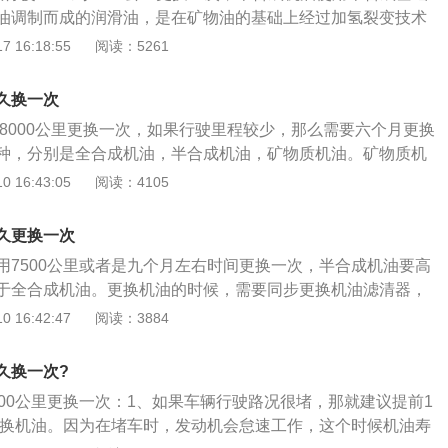
在8公里以内)，那建议把更换机油的频率提前到5000公里或者
油调制而成的润滑油，是在矿物油的基础上经过加氢裂变技术
下自己每次更换机油的时间间隔，然后感受更换机油后的驾驶
矿物机油、全合成机油以4比6混合而成，半合成油的纯度接近
 16:18:55
阅读：5261
油后，驾驶的感受比之前动力输出更顺、声音更安静。那说明
机油更换的方法是：1、在油底壳下方放置旧油器，找到油底
了，下次就应该缩短更换时间。这样尝试几次后，就可以找到
、拧开放油螺栓，将盛油器移到油滤下方使用机油滤芯扳手将
更换机油时间。
久换一次
手将滤芯拧下；4、使用漏斗倒入新机油，防止将机油倒在发动
到8000公里更换一次，如果行驶里程较少，那么需要六个月更换
种，分别是全合成机油，半合成机油，矿物质机油。矿物质机
油中提炼出来的，分子大小和形状是不规则的，所以矿物质机
 16:43:05
阅读：4105
，并且使用寿命也很低。全合成机油的基础油是人工合成的，
乎是相同的，那么这样可以给发动机带来更好的润滑，并且使
久更换一次
半合成机油的性能和使用寿命介于全合成机油和矿物质机油中
用7500公里或者是九个月左右时间更换一次，半合成机油要高
机油，那么每行驶6000公里到8000公里更换一次，如果平时
于全合成机油。更换机油的时候，需要同步更换机油滤清器，
程较低，那也需要每六个月更换一次。机油长时间放在油底壳
常保养，需要车主自行记住时间。机动车辆使用的半合成机油
 16:42:47
阅读：3884
质，如果行驶里程比较少，一年最少也要更换两次机油。在更
种，其中半合成机油使用的是半合成基础油，是指国际三类基
油滤芯也一块换掉，在换机油滤芯时，一定要按照规定力矩把
滑油，是在矿物质基础油的基础上，经过加氢裂变技术提纯后
油滤芯都有橡胶密封圈，更换新的机油滤芯时也应该更换新的
久换一次?
质机油和全合成机油以4:6的关系混合而成。
换机油时，一定要把旧机油放干净之后再添加新机油。
500公里更换一次：1、如果车辆行驶路况很堵，那就建议提前1
月更换机油。因为在堵车时，发动机会怠速工作，这个时候机油寿