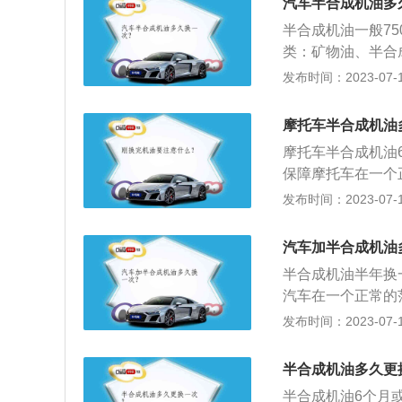
汽车半合成机油多
不同。如果所在城市
半合成机油一般75
途行程(每次驾驶都
类：矿物油、半合
9个月一换。先记
油使用二类、三类
发布时间：2023-07-17
感受。如果更换机
四类、五类基础油
机油更换时间过长
半合成机油介于二
一个适合、准确的
摩托车半合成机油
机油7500公里，
摩托车半合成机油
先更换机油再使用
保障摩托车在一个
使用半合成基础油
发布时间：2023-07-17
物机油、全合成机
品。至于准确的更
汽车加半合成机油
会有所不同。如果所
半合成机油半年换
处于短途行程(每次
汽车在一个正常的
里或者9个月一换
合成基础油，在矿
发布时间：2023-07-17
的驾驶感受。如果
油、全合成机油以
那说明机油更换时
于准确的更换机油
以找到一个适合、
半合成机油多久更
不同。如果所在城市
半合成机油6个月或