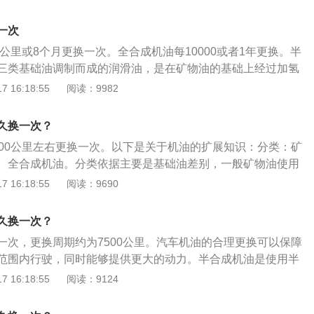
成机油各方面性能都弱于合成机油，但在价格上有优势，更换
略短。汽车机油的合理更换可以保障汽车在一个正常的范围内
一次
供更大的动力。如果换了机油，驾驶体验比以前更顺畅，更安
0公里或8个月更换一次。全合成机油每10000或者1年更换。半
间太长，下次应该缩短换油时间。这样，经过几次尝试，就可
三类基础油调制而成的润滑油，是在矿物油的基础上经过加氢
、准确的换油时间。
产物，它是由矿物机油、全合成机油以4比6的关系混合而成，
 16:18:55
阅读：9982
常接近全合成油，但其成本较矿物油略高；是矿物油向合成油
对于发动机机油保养，应该是有选择性的保养。因为机油里有
久换一次？
，清洁剂等一些添加剂，会随着用车时间越长，公里数越大性
500公里左右更换一次。以下是关于机油的扩展知识：分类：矿
，当下降到一定程度的时候，机油的寿命就到了，需要换了。
、全合成机油。分类依据主要是基础油差别，一般矿物油使用
封的，车开起来会有空气进入，虽然机油里有抗氧化剂，但时
，半合成机油使用三类、四类基础油，全合成机油使用四类、
 16:18:55
阅读：9690
殆尽。
效果：矿物油效果最差，全合成机油效果最好，半合成机油介
期：矿物油一般5000公里更换，半合成机油7500公里，全合
久换一次？
万公里。如果车辆长期放置超过三个月，建议先更换机油再使用。
一次，更换周期约为7500公里。汽车机油的合理更换可以保障
范围内行驶，同时能够提供更大的动力。半合成机油是使用半
物油的基础上经过加氢裂变技术提纯后的产物，是由矿物机
 16:18:55
阅读：9124
4比6的关系混合而成，是矿物油向合成油的理想过渡产品。至
时间，因为不同城市、不同环境以及不同的驾驶需求都会有所