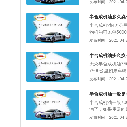
命还是会正常损耗
发布时间：2021-04-26
合成基础油；国际
裂变技术提纯后的
半合成机油多久换
3、半合成油的纯
半合成机油4万公
成油的理想过渡产
物机油可以每500
换，从时间上讲，
发布时间：2021-04-26
油；2、当然有一
使用的机油的质量
半合成机油多久换
如果使用的是一般
大众半合成机油7
损害的；3、当机
7500公里如果车
尺取出点机油，看
因为在堵车时，发
发布时间：2021-04-26
换掉，这样对汽车
半合成机油是汽车
三类属基础油调制
半合成机油一般是
的产物，它是由矿
半合成机油一般7
油了，如果用复的是
油的话可以到制70
发布时间：2021-04-26
一样的知话也会有