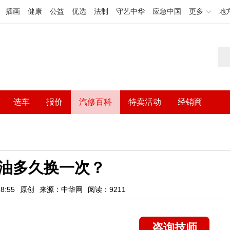
插画
健康
公益
优选
法制
守艺中华
应急中国
更多
地
选车
报价
汽修百科
特卖活动
经销商
油多久换一次？
8:55
原创
来源：中华网
阅读：9211
咨询技师