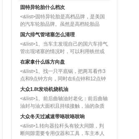
固特异轮胎什么档次
<&list>固特异轮胎是高档品牌，是美国
的汽车轮胎品牌。虽然是高档轮胎品
牌，但是中高低端的轮胎都有生产，这
国六排气管堵塞怎么清理
也是为了更好的开拓市场。
<&list>1、当车主发现自己的国六车排气
管出现堵塞的情况时，可以利用铁丝或
者是细棍，直接将杂物给取出来，如果
在家拿什么练方向盘
堵塞情况比较严重，也可以采取应急措
<&list>1、找一只平底锅，把两耳看作3
施。 <&list>2、直接利用木棍将所有的
点和9点钟方向，同时在6点钟和12点钟
杂物推到排气管里面的位置处，然后将
方向做一个标记。 <&list>2、双手握住
三元催化器拆解开，就可以将堵塞的东
大众1.8t发动机烧机油
平底锅两耳，然后往左打半圈、一圈、
西取出来。但如果是因为积碳过多引起
<&list>1、前后曲轴油封老化：前后曲轴
一圈半的练习，往右同样也要打相同的
的堵塞，就需要将三元催化器泡在草酸
油封与油大面积且持续接触，油的杂质
圈数。 <&list>3、最后强调要反复练
中进行清洗。 <&list>3、也可以利用清
和发动机内持续温度变化使其密封效果
习，这样就可以形成肌肉记忆，在真实
大众冬天过减速带咯吱咯吱响
洗剂对堵塞的情况得到解决，将清洗剂
逐渐减弱，导致渗油或漏油。<&list>2、
驾驶车辆时，不需要记忆也能打好方
放在燃油箱中，与燃油混合后，车辆启
<&list>1.转向器拉杆头有较大间隙，判
活塞间隙过大：积碳会使活塞环与缸体
向。
动时，就可以和汽油一起进入到燃烧
断间隙需要专用仪器和工具，车主本人
的间隙扩大，导致机油流入燃烧室中，