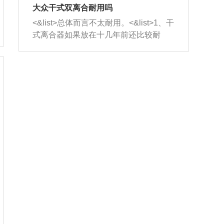
室，最后形成废气排出，就可以让三元
无法制作，需要将车辆送到修理厂或4s
造成烧机油。<&list>3、机油粘度。使用
大众干式双离合耐用吗
催化器得到清洗，排气管堵塞的情况就
店；<&list>2.车辆半轴套管防尘罩破
机油粘度过小的话，同样会有烧机油现
<&list>总体而言不太耐用。<&list>1、干
能够得到解决。
裂，破裂后会出现漏油现象，使半轴磨
象，机油粘度过小具有很好的流动性，
式离合器如果放在十几年前还比较耐
损严重，磨损的半轴容易损坏，产生异
容易窜入到气缸内，参与燃烧。<&list>
用，但是由于现在的汽车发动机动力输
响；<&list>3.稳定器的转向胶套和球头
4、机油量。机油量过多，机油压力过
出越来越高，使得干式离合器散热不足
老化，一般是使用时间过长造成的。解
大，会将部分机油压入气缸内，也会出
的缺陷也逐渐暴露出来。<&list>2、由于
决方法是更换新的质量好的转向橡胶套
现烧机油。<&list>5、机油滤清器堵塞：
干式双离合的工作环境暴露在空气中，
和球头。
会导致进气不畅，使进气压力下降，形
而离合器的散热也是通离合器罩上面的
成负压，使机油在负压的情况下吸入燃
几个小孔来进行散热。但是在行驶过程
烧室引起烧机油。<&list>6、正时齿轮或
中变速箱需要换挡，就不得不使得离合
链条磨损：正时齿轮或链条的磨损会引
器频繁工作。<&list>3、长时间的低速行
起气阀和曲轴的正时不同步。由于轮齿
驶以及过于频繁的启停，导致离合器的
或链条磨损产生的过量侧隙，使得发动
温度不断升高，而低速行驶时空气流动
机的调节无法实现：前一圈的正时和下
效率不高，无法将离合器中的热量有效
一圈可能就不一样。当气阀和活塞的运
的带走，导致离合器内部的温度不断升
动不同步时，会造成过大的机油消耗。
高，加速离合器的磨损。
解决方法：更换正时齿轮或链条。<&list
>7、内垫圈、进风口破裂：新的发动机
设计中，经常采用各种由金属和其他材