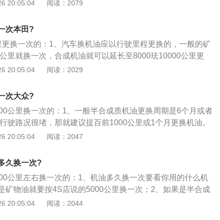
；2、半合成机油是汽车机油的其中一种，半合成油是使用半
 20:05:04
阅读：2079
三类基础油调制而成的润滑油，是在矿物油的基础上经过加氢
产物，它是由矿物机油、全合成机油以4：6的关系混合而成；]
一次本田?
度非常接近全合成油，但其成本较矿物油略高，是矿物油向合
里更换一次的：1、汽车换机油应以行驶里程更换的，一般的矿
品。
0公里就换一次，合成机油就可以延长至8000珐10000公里更
半年都行驶不到5000公里的车，半年过了也应该考虑更换机
 20:05:04
阅读：2029
种方法就是检查机油，一年保养一次应该问题不大，关键是你
和级别如何，质量好的级别高的那当然可以延长换油的时间。
一次大众?
的机油，那就要经常检查机油质量，机油润滑不好对车辆会有
500公里换一次的：1、一般半合成质机油更换周期是6个月或者
油用了半年之后，每月检查一次或是要出车之前检查，从机油
辆行驶路况很堵，那就建议提百前1000公里或1个月更换机油。
看油位和油的质量。感觉还好就继续使用，质量差了就马上去
动机会怠速工作，这个时候机油寿命还是度会正常损耗；2、
 20:05:04
阅读：2047
损害的程度会减小些。
机油的其中一种，半专合成油是使用半合成基础油；3、国际
而成的润滑油，是在矿物油的基础上经过加氢裂变技术提纯后
多久换一次?
物机油、全合成机油以4：6的关系混合而成。
000公里左右换一次的：1、机油多久换一次要看你用的什么机
矿物油就要按4S店说的5000公里换一次；2、如果是半合成
00-8000公里，全合成油则可以达到10000公里。另外品牌不
 20:05:04
阅读：2044
差别；3、像我自己用的壳牌喜力的机油，长效性就很好，衰