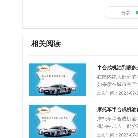
分享：
相关阅读
半合成机油到底多
在国内绝大部分的
如果所在城市空气尘
(每次驾驶都在8公
发布时间：2023-07-17
一换。至于准确的
都会有所不同。首
摩托车半合成机油
驾驶感受。如果更
摩托车半合成机油
那说明机油更换时
机油中加入一部分
以找到一个适合、
成机油的优点，而
发布时间：2023-07-17