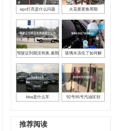
epc灯亮是什么问题
火花塞更换周期
驾驶证到期没有换,逾期
玻璃水冻住了如何解
怎么办??
决？
bba是什么车
92号95号汽油区别
推荐阅读