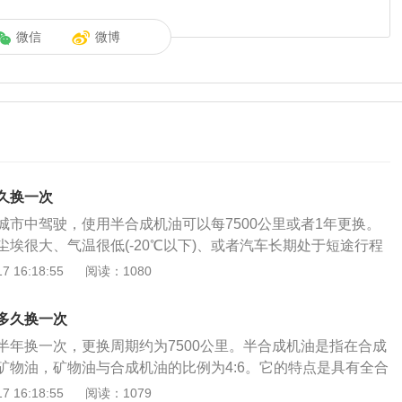
微信
微博
久换一次
城市中驾驶，使用半合成机油可以每7500公里或者1年更换。
埃很大、气温很低(-20℃以下)、或者汽车长期处于短途行程
里以内)，那建议把更换机油的频率提前到5000公里或者9个月
 16:18:55
阅读：1080
更换机油时间，因为不同城市、不同环境以及不同的驾驶需求
先记下自己每次更换机油的时间间隔，然后感受更换机油后的
多久换一次
换机油后，驾驶的感受比之前动力输出更顺、声音更安静了。
半年换一次，更换周期约为7500公里。半合成机油是指在合成
间过长了，下次就应该缩短更换时间。这样尝试几次后，就可
矿物油，矿物油与合成机油的比例为4:6。它的特点是具有全合
准确的更换机油时间。
且比全合成机油便宜，在具有润滑功能的基础上还有一定的清
 16:18:55
阅读：1079