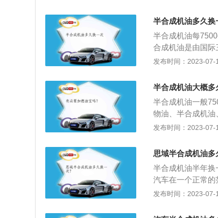
洁修复功能。半合
周期也比合成机油
半合成机油多久换
行驶，同时能够提
半合成机油每750
静。那说明换油时
合成机油是由国际
以找到一个合适的
裂变技术提纯后的
发布时间：2023-07-17
半合成油的纯度非
的理想过渡产品。
半合成机油大概多
抗磨剂，抗氧化剂
半合成机油一般7
能就会慢慢地下降
物油、半合成机油
发动机不是完全密
二类、三类基础油
发布时间：2023-07-17
间长了也会被消耗
五类基础油。润滑
于二者之间。换油周
思域半合成机油多
成机油10000
半合成机油半年换
汽车在一个正常的
合成基础油，在矿
发布时间：2023-07-17
油、全合成机油以
于准确的更换机油