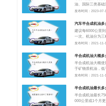
途行程(每次驾驶都
油、国际三类基础
9个月一换。先记
提纯后的产物，由
发布时间：2023-07-17
感受。如果更换机
全合成油。半合成
机油更换时间过长
壳的放油螺栓；2
一个适合、准确的
汽车半合成机油多
滤芯拧松；3、用
建议每6000公里
机外部。
一次。机油分为三
油的基础油是从石
发布时间：2021-11-10
油的润滑性能最差
分子形状和大小几
半合成机油大概多
用寿命也比较长。
半合成机油大概使
间。如果使用半合成
于矿物质机油，低
用车较少，行驶里
才可以完成一次正
发布时间：2021-11-10
内不用也会氧化变
是汽车机油中的一
换机油时需要把机
础油调制而成的润
机油滤芯拧紧。机
半合成机油最长多
的产物，是由矿物
橡胶密封圈。在更
半合成机油最长7
000公里或1个