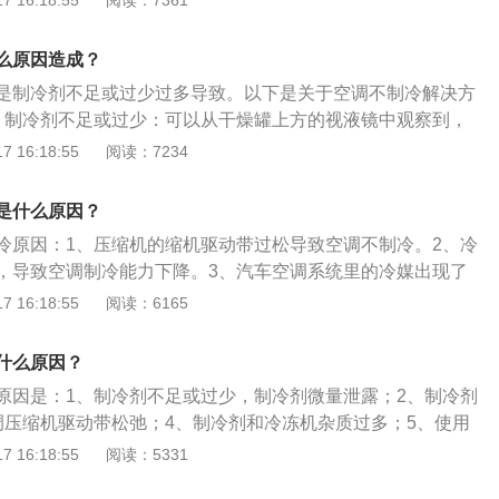
 16:18:55
阅读：7361
器的散热片。
例太多，反而会影响其散热量，同理，若在维修时过多地加入
冷系统的散热量下降。3、汽车空调压缩机驱动带松弛：汽车
么原因造成？
冷剂传输靠空调压缩机，而驱动带是驱动空调压缩机的重要运
是制冷剂不足或过少过多导致。以下是关于空调不制冷解决方
带松驰，压缩机工作时会打滑，引起传动效率下降，使压缩机
、制冷剂不足或过少：可以从干燥罐上方的视液镜中观察到，
冷剂的输送下降，从而导致汽车空调不制冷。4、不合格的制
若视液镜中有连续不断地缓慢的气泡产生，表面制冷剂不足。
 16:18:55
阅读：7234
制冷剂和冷冻机的杂质过多，也会导致汽车空调的过滤网出现
翻转的情况，则表示制冷剂严重不足。制冷剂若不足或者过
调不制冷，它的阻力加大，流向膨胀阀的制冷剂也会减少，故
添加制冷剂，不过要注意，如果从低压侧添加，禁止制冷剂瓶
5、制冷系统有水分渗入：如果汽车空调制冷系统中有水分渗
是什么原因？
加入禁止发动机启动。2、制冷剂过多：因为空调系统中制冷
者不制冷。
冷原因：1、压缩机的缩机驱动带过松导致空调不制冷。2、冷
有一定要求。如果所占比例太多，反而会影响其散热量，同
，导致空调制冷能力下降。3、汽车空调系统里的冷媒出现了
多地加入冷却机油，也会制冷系统的散热量下降。
的系统是由多个金属管路组成，这些管路之间存在细小间隙，
 16:18:55
阅读：6165
中的干燥瓶吸附水分会积存部分冷媒，因此当冷媒的数量减少
车空调制冷能力便会降低。4、汽车空调的制冷剂与冷冻机油
什么原因？
些会使过滤器的滤网出现堵塞，导致制冷的效果、阻力加大，
原因是：1、制冷剂不足或过少，制冷剂微量泄露；2、制冷剂
制冷剂也会减少，导致汽车空调不制冷。5、汽车空调系统有
调压缩机驱动带松弛；4、制冷剂和冷冻机杂质过多；5、使用
冷管压力过高、制冷剂循环不良同样也会引起制冷不足。
冷冻机油；6、制冷系统有水分渗入。车辆空调不制冷的解决
 16:18:55
阅读：5331
压缩机是否故障；2、检测制冷管道是否已经泄露或者损坏；