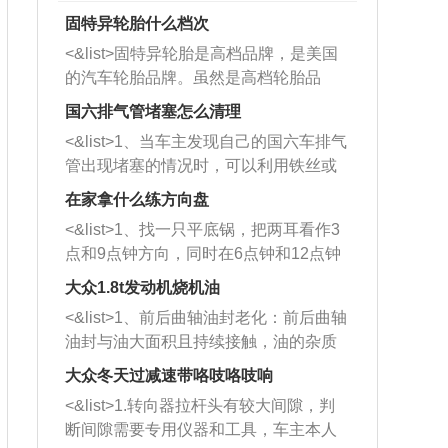
固特异轮胎什么档次
<&list>固特异轮胎是高档品牌，是美国
的汽车轮胎品牌。虽然是高档轮胎品
牌，但是中高低端的轮胎都有生产，这
国六排气管堵塞怎么清理
也是为了更好的开拓市场。
<&list>1、当车主发现自己的国六车排气
管出现堵塞的情况时，可以利用铁丝或
者是细棍，直接将杂物给取出来，如果
在家拿什么练方向盘
堵塞情况比较严重，也可以采取应急措
<&list>1、找一只平底锅，把两耳看作3
施。 <&list>2、直接利用木棍将所有的
点和9点钟方向，同时在6点钟和12点钟
杂物推到排气管里面的位置处，然后将
方向做一个标记。 <&list>2、双手握住
三元催化器拆解开，就可以将堵塞的东
大众1.8t发动机烧机油
平底锅两耳，然后往左打半圈、一圈、
西取出来。但如果是因为积碳过多引起
<&list>1、前后曲轴油封老化：前后曲轴
一圈半的练习，往右同样也要打相同的
的堵塞，就需要将三元催化器泡在草酸
油封与油大面积且持续接触，油的杂质
圈数。 <&list>3、最后强调要反复练
中进行清洗。 <&list>3、也可以利用清
和发动机内持续温度变化使其密封效果
习，这样就可以形成肌肉记忆，在真实
大众冬天过减速带咯吱咯吱响
洗剂对堵塞的情况得到解决，将清洗剂
逐渐减弱，导致渗油或漏油。<&list>2、
驾驶车辆时，不需要记忆也能打好方
放在燃油箱中，与燃油混合后，车辆启
<&list>1.转向器拉杆头有较大间隙，判
活塞间隙过大：积碳会使活塞环与缸体
向。
动时，就可以和汽油一起进入到燃烧
断间隙需要专用仪器和工具，车主本人
的间隙扩大，导致机油流入燃烧室中，