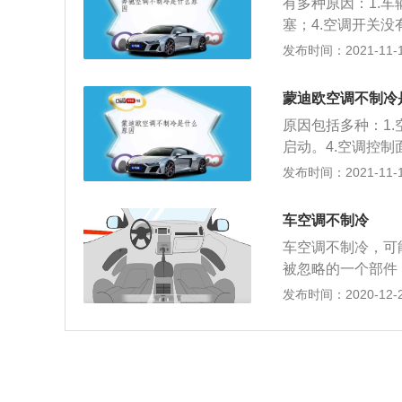
有多种原因：1.车
关闭汽车空调，提
塞；4.空调开关
假如能尽量少开空
制冷，空调不制冷
发布时间：2021-11-10
注意，不要在汽车
可以控制车内温度
调滤芯是需要进行
蒙迪欧空调不制冷
辆的空调出现不制
原因包括多种：1.
启动。4.空调控
情况来进行判断检查
发布时间：2021-11-10
一款中型的三厢车型
轮增压发动机，匹配
车空调不制冷
毫米，高度是147
车空调不制冷，可
型。
被忽略的一个部件
尘比较多的道路上
发布时间：2020-12-26
果就会大打折扣。
压缩机不工作了。
C按钮，而A/C
制冷。解决办法：
作，压缩机也工作