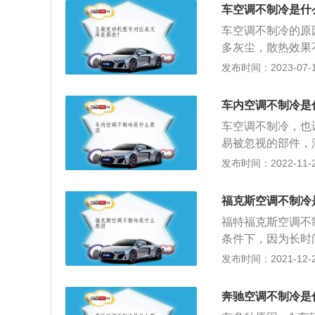
3、检测是否有雪
车空调不制冷是什
厢内的温度、湿度
车空调不制冷的原
舒适的乘坐环境，
多灰尘，散热效果
容损坏或工作不良
发布时间：2023-07-17
然不会制冷，解决
都工作，压缩机也
车内空调不制冷是
4、汽车空调皮带
车空调不制冷，也
易被忽视的部件，
灰尘较多的道路上
发布时间：2022-11-20
度降低。热量分散
机不工作了。​假
福克斯空调不制冷
也会减少，那么蒸
福特福克斯空调不
会相应减少。如果
条件下，因为长时
加，禁止制冷剂瓶
仍然不制冷则可能
发布时间：2021-12-24
时，就要选择合格
接影响到驾乘者的
作用。汽车空调的
感冒。汽车空调的
太紧，请稍微松一
奔驰空调不制冷是
降，而且油耗也会
换新的传动带。