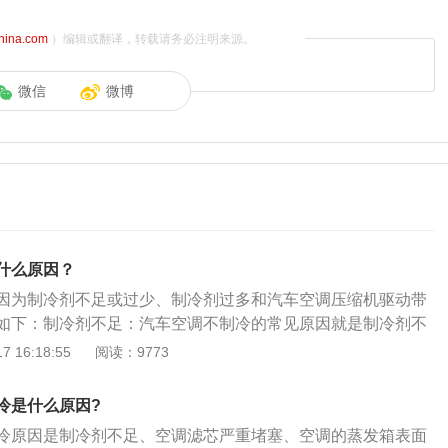
china.com
）编辑或翻译，转载请务必注明来源。
微信
微博
什么原因？
因为制冷剂不足或过少、制冷剂过多和汽车空调压缩机驱动带
如下：制冷剂不足：汽车空调不制冷的常见原因就是制冷剂不
剂微量泄漏导致。制冷剂过多：制冷剂过多也会造成空调不制
 16:18:55
阅读：9773
中制冷剂所占容积的比例是有要求。如果所占比例太多，反而
同理，若在维修时过多地加入冷却机油，也会制冷系统的散热
冷是什么原因?
压缩机驱动带松弛：汽车制冷靠制冷剂，制冷剂传输靠空调压
冷原因是制冷剂不足、空调滤芯严重堵塞、空调的蒸发箱表面
驱动空调压缩机的重要运动部件。如果驱动带松驰，压缩机工