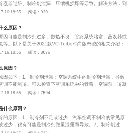
冷凝器过脏、制冷剂泄漏、压缩机损坏等导致。解决方法：到
传动效率下降，使压缩机转速下降，压缩制冷剂的输送下降，
的高压和低压管路压力是否正常，制冷剂是否充足，空调滤芯
 16:18:55
阅读：9201
不制冷。
工作状态等排除故障。汽车空调的保养方法：全面检查空调：
时应先检查一下空调系统，如通过储液罐检查制冷液及空调滤
什么原因？
器是否有异物等。停车后，先不要关空调：车主到达目的地
原因可能是制冷剂过多、散热不良、管路系统堵塞、蒸发器或
空调车门后就直接离开。与秋冬季节不同，炎热的夏季里，车
等。以下是关于2021款VC-Turbo时尚版奇骏的相关介绍：
导致空调系统发霉，进而滋生霉菌。因此车主应在到达目的地
1.5L涡轮增压3缸KR15发动机，配备8挡无级变速箱。2、车
 16:18:55
阅读：8075
气，开启自然风，使空调管道内的温度回升，消除与外界的温
4681mm、1840mm、1730mm。轴距是2706mm。3、底
系统的相对干燥，避免霉菌繁殖。
是前置前驱，前悬架是麦弗逊式独立悬架，后悬架是多连杆式
么原因？
原因如下：1、制冷剂泄露：空调系统中的制冷剂泄露，导致
空调不能制冷。可以检查下空调系统中的管路，空调泵，冷凝
部件是否有损导致制冷剂的泄漏。还有一个检查方法可以在添
 16:18:55
阅读：7594
加荧光剂，车辆使用一个礼拜之后使用专用的荧光灯检查下空
漏点会发亮，就说明这个部件损坏。2、空调泵内部损坏：导
是什么原因？
效果，一般空调泵损坏会出现异响。所以检查下空调泵，如果
冷的原因：1、制冷剂不足或过少：汽车空调不制冷的常见原
3、空调系统中的冷凝器散热片过脏：导致空调系统的压力和
或过少，很有可能是制冷剂微量泄露而导致。2、制冷剂过
护空调系统，所以空调泵停止工作，空调不制冷。可以使用高
会造成空调不制冷，因为空调系统中制冷剂所占容积的比例有