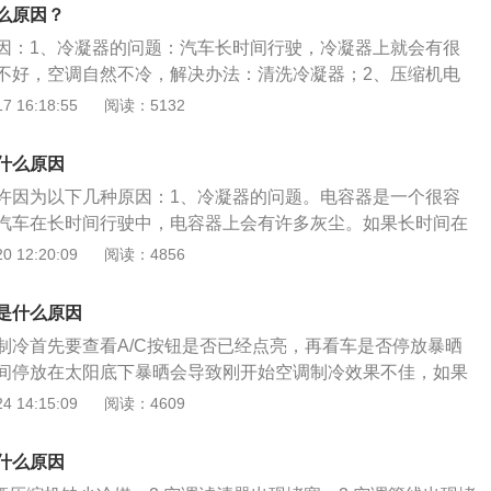
种；4、清洗和更换空调滤清器。车辆空调的作用是：把汽车车
么原因？
、空气清洁度及空气流动调整和控制在较佳状态，为乘员提供
因：1、冷凝器的问题：汽车长时间行驶，冷凝器上就会有很
减少旅途疲劳。
不好，空调自然不冷，解决办法：清洗冷凝器；2、压缩机电
：AC按钮就是控制压缩机的开关，如果压缩机不工作，空调自
 16:18:55
阅读：5132
办法：修理或更换压缩机；3、空调制冷剂泄漏：如果内外机
工作，就是因为制冷剂泄漏；解决办法：添加空调制冷剂；
什么原因
过松，解决办法：调整皮带松紧。
许因为以下几种原因：1、冷凝器的问题。电容器是一个很容
汽车在长时间行驶中，电容器上会有许多灰尘。如果长时间在
行驶，冷凝器上的灰尘变多。冷凝器灰尘增多，散热效果大幅
 12:20:09
阅读：4856
不好，空调自然就不冷了。解决办法：清洗冷凝器。2、压缩
定空调系统中的制冷剂不够，从膨胀阀喷到蒸发器的制冷剂必定
是什么原因
发器中的制冷剂就会蒸发。热的吸收会随之减少，而制冷量也
制冷首先要查看A/C按钮是否已经点亮，再看车是否停放暴晒
制冷剂不够，应添加制冷剂，但添加制冷剂时应注意低压侧添
间停放在太阳底下暴晒会导致刚开始空调制冷效果不佳，如果
倒下，禁止从高压侧添加发动机启动。当滤网出现堵塞时，此
是压缩机或者是雪种不够的原因。汽车空调温度是否合适会直
 14:15:09
阅读：4609
的制冷剂进行维修，合格的制冷剂对汽车空调起着非常重要的
乘坐体验，如果空调长期处于低温状态，很容易造成车内人员
压缩机驱动带松动时，请拧紧。用手不旋转的话，说明驱动带
压缩机是由发动机直接驱动的，所以开启空调发动机功率会下
点。当然，如果紧固无效或传动带因裂纹和老化而损坏，应更
什么原因
增加。一般汽车在高速上行驶出现动力不足的情况，可以选择