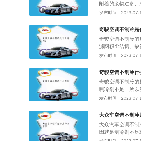
附着的杂物过多、
作时会打滑，引起
维修厂检查下空调
发布时间：2023-07-17
从而导致汽车空调
是否堵塞，压缩机
夏季首次使用空调
奇骏空调不制冷是
芯是否过脏、散热
奇骏空调不制冷的
后，一般都是关上
滤网积尘结垢、缺氟
内外的巨大温差会
1、动力系统：搭载
发布时间：2023-07-17
之前几分钟关掉冷
身尺寸：长宽高分别为
差，从而保持空调
盘方面：驱动方式
奇骏空调不制冷什
独立悬架。
奇骏空调不制冷的
制冷剂不足，所以
器，蒸发箱等一些
发布时间：2023-07-17
加制冷剂的同时添
调系统，如有有泄
大众车空调不制冷
致无法启动制冷的
大众汽车空调不制
损坏就需要更换。
因就是制冷剂不足
温度过高，为了保
多：制冷剂过多也