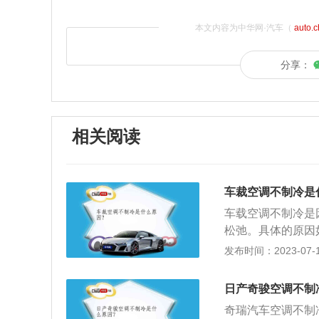
本文内容为中华网·汽车（
auto.
分享：
相关阅读
车裁空调不制冷是
车载空调不制冷是
松弛。具体的原因
足或过少，是制冷
发布时间：2023-07-17
冷。因为空调系统
会影响其散热量，
日产奇骏空调不制
量下降。汽车空调
奇瑞汽车空调不制
缩机，而驱动带是