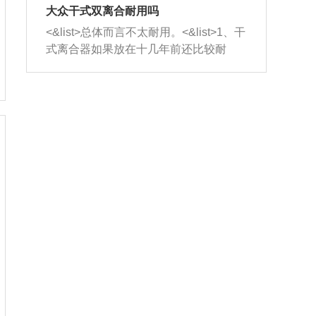
室，最后形成废气排出，就可以让三元
无法制作，需要将车辆送到修理厂或4s
造成烧机油。<&list>3、机油粘度。使用
大众干式双离合耐用吗
催化器得到清洗，排气管堵塞的情况就
店；<&list>2.车辆半轴套管防尘罩破
机油粘度过小的话，同样会有烧机油现
<&list>总体而言不太耐用。<&list>1、干
能够得到解决。
裂，破裂后会出现漏油现象，使半轴磨
象，机油粘度过小具有很好的流动性，
式离合器如果放在十几年前还比较耐
损严重，磨损的半轴容易损坏，产生异
容易窜入到气缸内，参与燃烧。<&list>
用，但是由于现在的汽车发动机动力输
响；<&list>3.稳定器的转向胶套和球头
4、机油量。机油量过多，机油压力过
出越来越高，使得干式离合器散热不足
老化，一般是使用时间过长造成的。解
大，会将部分机油压入气缸内，也会出
的缺陷也逐渐暴露出来。<&list>2、由于
决方法是更换新的质量好的转向橡胶套
现烧机油。<&list>5、机油滤清器堵塞：
干式双离合的工作环境暴露在空气中，
和球头。
会导致进气不畅，使进气压力下降，形
而离合器的散热也是通离合器罩上面的
成负压，使机油在负压的情况下吸入燃
几个小孔来进行散热。但是在行驶过程
烧室引起烧机油。<&list>6、正时齿轮或
中变速箱需要换挡，就不得不使得离合
链条磨损：正时齿轮或链条的磨损会引
器频繁工作。<&list>3、长时间的低速行
起气阀和曲轴的正时不同步。由于轮齿
驶以及过于频繁的启停，导致离合器的
或链条磨损产生的过量侧隙，使得发动
温度不断升高，而低速行驶时空气流动
机的调节无法实现：前一圈的正时和下
效率不高，无法将离合器中的热量有效
一圈可能就不一样。当气阀和活塞的运
的带走，导致离合器内部的温度不断升
动不同步时，会造成过大的机油消耗。
高，加速离合器的磨损。
解决方法：更换正时齿轮或链条。<&list
>7、内垫圈、进风口破裂：新的发动机
设计中，经常采用各种由金属和其他材