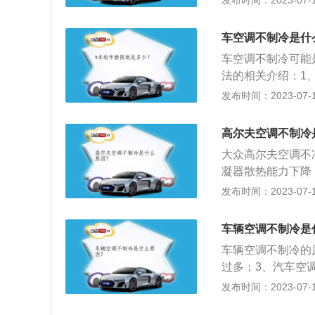
发布时间：2023-07-17
压水枪清洗下冷凝
要求，如果所占比
冷却机油，也会制
车空调不制冷是什
制冷靠制冷剂，制
车空调不制冷可能
动部件。如果驱动
法的相关介绍：1
转速下降，压缩制
空调正常运转时，
发布时间：2023-07-17
冷剂和冷冻机油：
若出现明显的气泡
堵塞，导致汽车空
少，解决方案就是
导致制冷量不足。
高尔夫空调不制冷
倒；如果从高压侧
入造成制冷不足或
大众高尔夫空调不
剂所占容积的比例
凝器散热能力下降
理，若在维修时过
问题：汽车空调的
发布时间：2023-07-17
加上汽车空调系统
到一定程度后，汽
车辆空调不制冷是
内脏东西过多：这
车辆空调不制冷的
它的流向膨胀阀的
过多；3、汽车空
空气进入：造成制
不合格的制冷剂和
发布时间：2023-07-17
方法是：1、检查