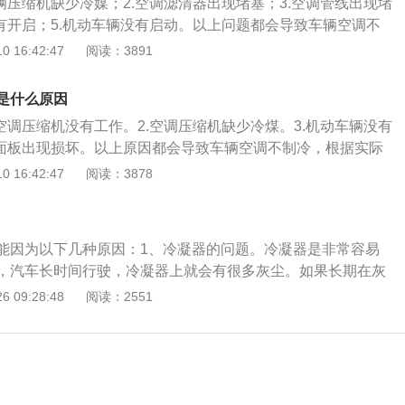
辆压缩机缺少冷媒；2.空调滤清器出现堵塞；3.空调管线出现堵
高发动机的功率行驶。一般汽车空调耗油量是0.2L每百公里，
没有开启；5.机动车辆没有启动。以上问题都会导致车辆空调不
调，不但更加环保，还能更加节约能源。汽车空调的使用还要
会影响机动车辆使用，严重情况损坏压缩机。机动车辆的空调
 16:42:47
阅读：3891
冷启动的时候开启，这样比较容易加剧发动机的磨损。
湿度以及空气的清洁度，车辆在使用一段时间之后，车辆的空
清洗或者是更换，如果没有定期更换空调滤芯，可能会导致车
是什么原因
冷的情况，会影响到车辆的空调正常使用。
空调压缩机没有工作。2.空调压缩机缺少冷煤。3.机动车辆没有
制面板出现损坏。以上原因都会导致车辆空调不制冷，根据实际
，从简单到困难。长安蒙迪欧1品牌旗下的#@&1790车型是
 16:42:47
阅读：3878
，车辆目前在售的是2020款车型，车辆使用了1.5T和2.0T涡
的是自动变速箱，车辆的车身长度是4873毫米，宽度是1852
0毫米，轴距是2850毫米，车辆的车身结构是一款4门5座的车
能因为以下几种原因：1、冷凝器的问题。冷凝器是非常容易
，汽车长时间行驶，冷凝器上就会有很多灰尘。如果长期在灰
行驶，冷凝器上面的灰尘会更多。冷凝器的灰尘多了，散热效
 09:28:48
阅读：2551
散热效果不好，空调自然不冷。解决办法：清洗冷凝器。2、
例如压缩机电容损坏或工作不良。我们都知道，开空调要按A/
按钮就是控制压缩机的开关。如果压缩机不工作了，空调自然不会
修理或更换压缩机。3、空调制冷剂泄漏。如果内外机都工
，基本就是因为这个原因。解决办法：添加空调制冷剂。4、