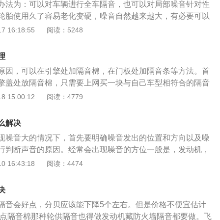
办法为：可以对车辆进行全车隔音，也可以对局部噪音针对性
变差，从而使发动机产生剧烈的震动，发出噪音。解决方法：
轮胎使用久了容易老化变硬，噪音自然越来越大，有必要可以
标号更高的燃油。5、发动机异响。发动机下护板螺丝松动，
更好的轮胎。发动机噪音可能是由于缸内积碳严重、气门漏气
 16:18:55
阅读：5248
在工作时候就会剧烈抖动，产生噪音。解决方法：紧固或调整
分为三种：1、由车身周围气流分离导致压力变化而产生的噪
。
吸出音，是由驾驶室及车身缝隙吸气而与车身周围气流相互作
理
3、其他噪音，包括空腔共鸣等。当行驶速度越快，风噪就会
原因，可以在引擎处加隔音棉，在门板处加隔音条等方法。首
擎盖处放隔音棉，只需要上网买一块与自己车型相符合的隔音
能大大降低发动机的噪音；如果风噪声音太大的话，可以在门
 15:00:12
阅读：4779
，这样能大大降低风噪的声音；；如果是发动机声音太大的
高，买冷却液就可以；如果胎噪声音太大的话，只要加入减振
么解决
可以很好解决了。
现噪音大的情况下，首先要明确噪音发出的位置和方向以及噪
行判断声音的原因。经常会出现噪音的方位一般是，发动机，
些部位。也可到维修店给车辆配置专业的静音装置设备。日产
 16:43:18
阅读：4474
较大的，尤其是在车辆加速或者遇到凹凸不平的路面的情况下
底盘是车主投诉噪音大的主要方向，对于厂家来说也是难以解
决
在想要降低发动机噪音时，要通过对引擎盖，挡火墙，排气管
隔音会好点，分贝应该能下降5个左右。但是价格不便宜估计
知。在降低胎噪方面，可以更换静音轮胎，及时检查轮胎的磨
用好点隔音棉那种轮供隔音也得做发动机藏防火墙隔音都要做。飞