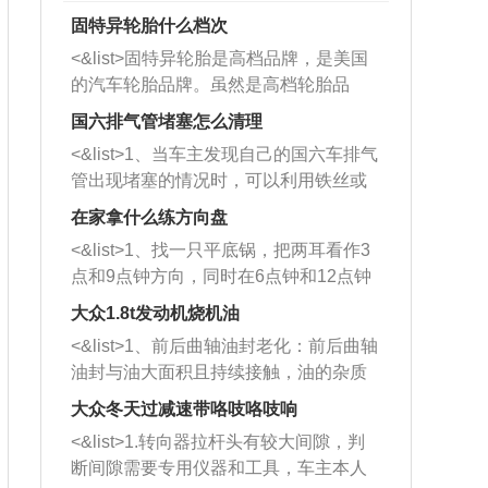
固特异轮胎什么档次
<&list>固特异轮胎是高档品牌，是美国
的汽车轮胎品牌。虽然是高档轮胎品
牌，但是中高低端的轮胎都有生产，这
国六排气管堵塞怎么清理
也是为了更好的开拓市场。
<&list>1、当车主发现自己的国六车排气
管出现堵塞的情况时，可以利用铁丝或
者是细棍，直接将杂物给取出来，如果
在家拿什么练方向盘
堵塞情况比较严重，也可以采取应急措
<&list>1、找一只平底锅，把两耳看作3
施。 <&list>2、直接利用木棍将所有的
点和9点钟方向，同时在6点钟和12点钟
杂物推到排气管里面的位置处，然后将
方向做一个标记。 <&list>2、双手握住
三元催化器拆解开，就可以将堵塞的东
大众1.8t发动机烧机油
平底锅两耳，然后往左打半圈、一圈、
西取出来。但如果是因为积碳过多引起
<&list>1、前后曲轴油封老化：前后曲轴
一圈半的练习，往右同样也要打相同的
的堵塞，就需要将三元催化器泡在草酸
油封与油大面积且持续接触，油的杂质
圈数。 <&list>3、最后强调要反复练
中进行清洗。 <&list>3、也可以利用清
和发动机内持续温度变化使其密封效果
习，这样就可以形成肌肉记忆，在真实
大众冬天过减速带咯吱咯吱响
洗剂对堵塞的情况得到解决，将清洗剂
逐渐减弱，导致渗油或漏油。<&list>2、
驾驶车辆时，不需要记忆也能打好方
放在燃油箱中，与燃油混合后，车辆启
<&list>1.转向器拉杆头有较大间隙，判
活塞间隙过大：积碳会使活塞环与缸体
向。
动时，就可以和汽油一起进入到燃烧
断间隙需要专用仪器和工具，车主本人
的间隙扩大，导致机油流入燃烧室中，