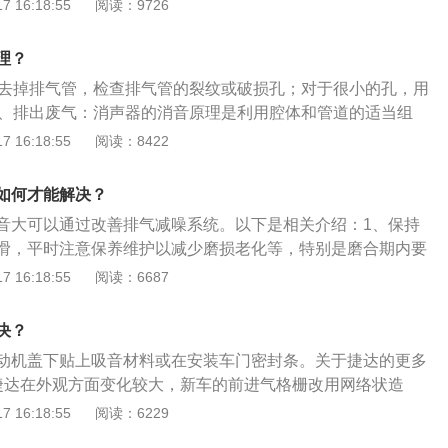
，造成大量低频噪音，建议使用隔音减震胶，可以良好的吸收
 16:18:55
阅读：9726
适型轮胎的方法降低胎噪。引发噪声和轮胎有关的因素，主要
的低频噪声波段。消音隔热棉：汽车高速行驶时，车体本身产
，舒适型轮胎会在设计花纹时，考虑到静音性；5、清洗轮胎
效隔音棉进行消音降噪处理。采用隔音加厚板：安装隔音加厚
理？
作用，如果胎噪过大可以清洗一下轮胎，这样会降低胎噪；
，还可以把轮胎做一做动力平衡；7、行驶的里程过多可以做一
：去掉排气管，检查排气管的裂纹或破损孔；对于很小的孔，用
2、排出废气：消声器的消音原理是利用腔体和管道的适当组
不锈钢直排更换消音器修理排气管不能降低声音，可以换成直
 16:18:55
阅读：8422
管延伸部分直连听起来声音很大，轰鸣声很强。把出风口弄小一
如何才能解决？
音大可以通过改善排气减噪系统。以下是相关介绍：1、保持
滑，平时注意保养维护以减少磨损老化等，特别是磨合期内要
、科学保养。2、柴油发动机的优点是功率大、经济性能好。
 16:18:55
阅读：6687
过程与汽油发动机有许多相同的地方，每个工作循环也经历进
排气四个行程。但由于柴油机用的燃料是柴油，其粘度比汽油
决？
其自燃温度却较汽油低，因此可燃混合气的形成及点火方式都
动机盖下贴上吸音材料或在安装车门密封条。关于捷达的更多
、柴油发动机气缸中的混合气是压燃，而不是点燃。柴油发动
捷达在外观方面变化较大，新车的前进气格栅改用网络状造
是空气，气缸中的空气压缩到终点时，温度可达500-70
轮廓和内部结构都采用了新的设计，内部拥有镀铬饰条装饰，
 16:18:55
阅读：6229
—50个大气压。
全新的样式，整个前脸看上去要更加精致。2、内饰方向盘采