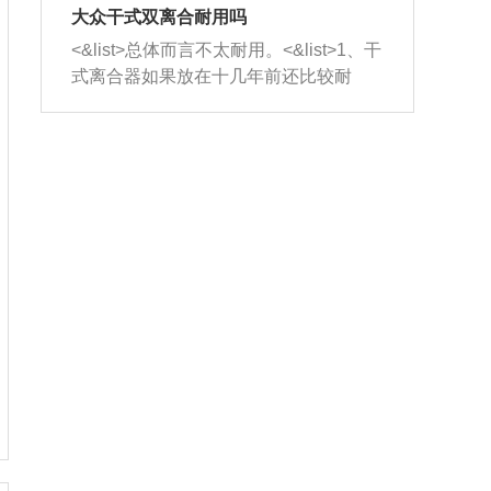
室，最后形成废气排出，就可以让三元
无法制作，需要将车辆送到修理厂或4s
造成烧机油。<&list>3、机油粘度。使用
大众干式双离合耐用吗
催化器得到清洗，排气管堵塞的情况就
店；<&list>2.车辆半轴套管防尘罩破
机油粘度过小的话，同样会有烧机油现
<&list>总体而言不太耐用。<&list>1、干
能够得到解决。
裂，破裂后会出现漏油现象，使半轴磨
象，机油粘度过小具有很好的流动性，
式离合器如果放在十几年前还比较耐
损严重，磨损的半轴容易损坏，产生异
容易窜入到气缸内，参与燃烧。<&list>
用，但是由于现在的汽车发动机动力输
响；<&list>3.稳定器的转向胶套和球头
4、机油量。机油量过多，机油压力过
出越来越高，使得干式离合器散热不足
老化，一般是使用时间过长造成的。解
大，会将部分机油压入气缸内，也会出
的缺陷也逐渐暴露出来。<&list>2、由于
决方法是更换新的质量好的转向橡胶套
现烧机油。<&list>5、机油滤清器堵塞：
干式双离合的工作环境暴露在空气中，
和球头。
会导致进气不畅，使进气压力下降，形
而离合器的散热也是通离合器罩上面的
成负压，使机油在负压的情况下吸入燃
几个小孔来进行散热。但是在行驶过程
烧室引起烧机油。<&list>6、正时齿轮或
中变速箱需要换挡，就不得不使得离合
链条磨损：正时齿轮或链条的磨损会引
器频繁工作。<&list>3、长时间的低速行
起气阀和曲轴的正时不同步。由于轮齿
驶以及过于频繁的启停，导致离合器的
或链条磨损产生的过量侧隙，使得发动
温度不断升高，而低速行驶时空气流动
机的调节无法实现：前一圈的正时和下
效率不高，无法将离合器中的热量有效
一圈可能就不一样。当气阀和活塞的运
的带走，导致离合器内部的温度不断升
动不同步时，会造成过大的机油消耗。
高，加速离合器的磨损。
解决方法：更换正时齿轮或链条。<&list
>7、内垫圈、进风口破裂：新的发动机
设计中，经常采用各种由金属和其他材