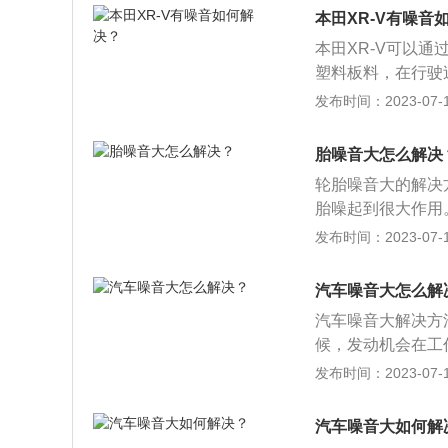
用了四辐式多功能
本田XR-V有噪音
尺寸液晶屏幕，不
本田XR-V可以
面料上，采用的是
塑料板料，在行驶
振动声源，但是远
发布时间：2023-07-17
材料。2、吸音：
消音降噪处理。3
胎噪音大怎么解决
入，安装隔音加厚
轮胎噪音大的解决
胎噪起到很大作用
大。2、清洗轮胎
发布时间：2023-07-17
样会降低胎噪。3
程过多可以做一下
汽车噪音大怎么解
增大。
汽车噪音大解决方
候，发动机会在工
方法：调整发动机
发布时间：2023-07-17
下机油。3、进排
排气的时候，气体
汽车噪音大如何解
进排气管，更换进