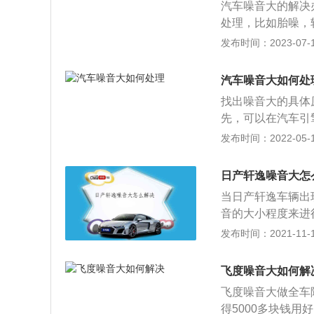
汽车噪音大的解决
内的燃烧情况将会
处理，比如胎噪，
更换质量更好的、
更换，选择静谧性
发布时间：2023-07-17
发动机无法固定，
等问题造成。风噪
发动机下护板螺丝
音；2、风漏或叫
汽车噪音大如何处
用而产生的噪音；
找出噪音大的具体
越大。
先，可以在汽车引
棉就可以了，这样
发布时间：2022-05-18
板结合处加隔音条
话，可能是水温过
日产轩逸噪音大怎
板配合吸音垫，就
当日产轩逸车辆出
音的大小程度来进
车窗玻璃和轮胎这
发布时间：2021-11-10
车的噪音普遍是比
尤为显著。轩逸的
飞度噪音大如何解
决得问题。驾驶员
飞度噪音大做全车
等部件有全面的认
得5000多块钱