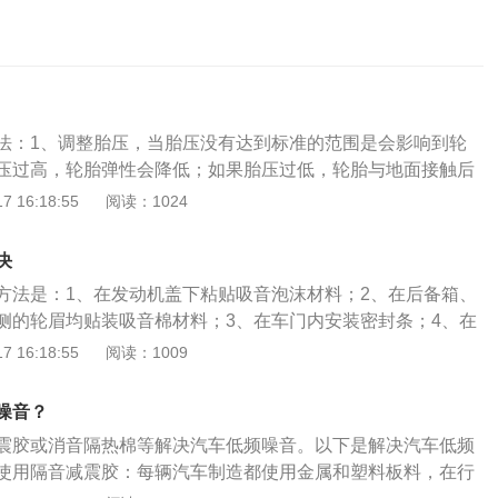
法：1、调整胎压，当胎压没有达到标准的范围是会影响到轮
压过高，轮胎弹性会降低；如果胎压过低，轮胎与地面接触后
以应该让胎压保持在正确的范围内，在汽车手册上面都是有标
 16:18:55
阅读：1024
上面安装胎压帽，胎压帽会根据轮胎胎压的高低而显示出不同
看一眼就能知道胎压是否处于正常范围；2、清理石子和杂
决
间的车子后，轮胎的花纹夹缝里会卡进一些小石块或者其他金
方法是：1、在发动机盖下粘贴吸音泡沫材料；2、在后备箱、
块在与地面摩擦后便会出现很大的噪声。另外，石块卡在轮胎
侧的轮眉均贴装吸音棉材料；3、在车门内安装密封条；4、在
，还会降低轮胎的抓地力，甚至还会引起漏气或者爆胎。所以
安装专业的减震板；5、更换轮胎。汽车噪声大的原因是：发
 16:18:55
阅读：1009
把石块钩出来，减少噪声的同时还能减少发生爆胎的概率；
故障；驾驶室或车辆缝隙大；轮胎老化；气门导管内部破损；
装隔音棉，要是对汽车噪声有着很多大的要求，也可以在轮弧
油品质差；发动机缺缸；火花塞积碳。
，这样就能在很大程度上降低噪声。除了需拆除整车前后座椅
噪音？
把轮胎以及翼子板内衬拆掉，然后在四个车门、门边部位、轮
震胶或消音隔热棉等解决汽车低频噪音。以下是解决汽车低频
翼子板以及底盘处贴上隔音材料。还有一点，平时也要好好保
使用隔音减震胶：每辆汽车制造都使用金属和塑料板料，在行
驶路程过长时，轮毂里都会堆满脏东西，建议用轮毂清洁刷清