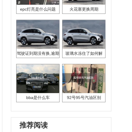
epc灯亮是什么问题
火花塞更换周期
驾驶证到期没有换,逾期
玻璃水冻住了如何解
怎么办??
决？
bba是什么车
92号95号汽油区别
推荐阅读