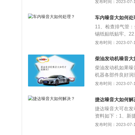
驶过程中产生共振
发布时间：2023-07-17
理掉；4、更换舒
外部或者内部产生
是胎面花纹，所以
生共鸣声，加装高
车内噪音大如何处
对于降低胎噪也有
板材来阻隔噪音。
6、如果胎噪过大
11、检查排气管
下四轮定位。
锡纸贴纸贴牢。2
合。33、更换成
发布时间：2023-07-17
排。44切断背压
点。
柴油发动机噪音大
柴油发动机如果噪
机器各部件良好润
按说明书合理行车
发布时间：2023-07-17
柴油发动机的工作
气、压缩、做功、
捷达噪音大如何解
大，不易蒸发，而
捷达噪音大可在发
与汽油机不同。3
资料如下：1、新
机工作时进入气缸的
型、前大灯组外部
发布时间：2023-07-17
0℃，压力可达40
前保险杠也采用了