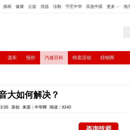
插画
健康
公益
优选
法制
守艺中华
应急中国
更多
地
选车
报价
汽修百科
特卖活动
经销商
音大如何解决？
3:05
原创
来源：中华网
阅读：9240
咨询技师