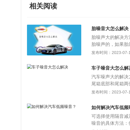
相关阅读
胎噪音大怎么解决
胎噪声大的解决方
胎噪声的，如果胎
出现沙沙声音。所
发布时间：2023-07-17
注的。建议在轮胎
的颜色，在上车前
车子噪音大怎么解
质，使用了一段时
汽车噪声大的解决
属块等杂质。而石
尾箱底部和尾箱两
里不仅会产生噪声
容易出噪声的地方
发布时间：2023-07-17
可以用清石钩及时
动机积碳；减震器
3、在轮弧位置加
冷却系统故障；机
上安装一些隔音棉
如何解决汽车低频
及内饰，同时还要
可选择使用隔音减
弧上方部位、四个
噪音的具体方法：
养轮胎，轮胎在行