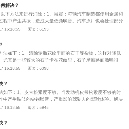
方向盘设计，在中控屏幕的设计上，在中高配车型上配置了大
如何解决？
过低配车型的内饰给人的感觉也算不错，唯一不足的是在中控
通过以下方法来进行消除：1、减震：每辆汽车制造都使用金属和
硬质材料。
过程中产生共振，造成大量低频噪音。汽车原厂也会处理部分
远不够的，所以无论是高档车还是中低档车都有必要安装减震
 16:18:55
阅读：6193
汽车高速行驶时，车体本身产生共鸣声，加装高效吸音棉进行
、隔音：由于中低档车金属和塑料板材单薄，导致外界噪音传
？
板材阻隔噪音。
方法如下：1、清除轮胎花纹里面的石子等杂物，这样对降低
。尤其是一些较大的石子卡在花纹里，石子摩擦路面胎噪很
对于降低胎噪也有作用，如果胎噪过大可以清洗一下轮胎，这
 16:18:55
阅读：6098
、如果胎噪过大，还可以把轮胎做一做动力平衡。4、行驶的里
四轮定位。5、保持合理胎压。胎压过高、过低都会导致胎噪
决？
法如下：1、皮带松紧度不够。当发动机皮带松紧度不够的时
作中产生吱吱的尖锐噪音，严重影响驾驶人的驾驶体验。解决
皮带的松紧度。2、机油状况不对。解决方法：需要去更换一
 16:18:55
阅读：5945
气管出现泄漏。当进排气管出现泄漏时，启动发动机时，在进
会从泄漏处泄漏，从而产生振动，发出噪音。解决方法：检查
决？
排气管。4、燃油质量差。当使用质量较差的燃油时，发动机