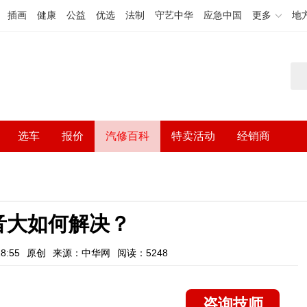
插画
健康
公益
优选
法制
守艺中华
应急中国
更多
地
选车
报价
汽修百科
特卖活动
经销商
音大如何解决？
8:55
原创
来源：中华网
阅读：5248
咨询技师