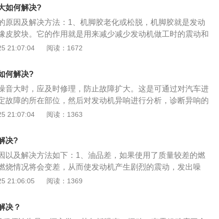
，找到引起噪音的故障来源，然后对症进行检查和维修，经过
大如何解决?
常的使用，如果自己没有办法进行检查，可以联系售后或者是
的原因及解决方法：1、机脚胶老化或松脱，机脚胶就是发动
务。
橡皮胶块。它的作用就是用来减少减少发动机做工时的震动和
发动机的效果。一旦这些机脚胶出现老化或松脱，发动机的就
 21:07:04
阅读：1672
越快抖动的声音会越大。解决方法：对机脚胶进行紧固或更
使用不当，一方面，如果我们的机油黏度和发动机不匹配，就
如何解决?
导致发动机噪音变大。另一方面，如果机油黏度太低就会引起
噪音大时，应及时修理，防止故障扩大。这是可通过对汽车进
损发动机零件产生异响；机油黏度太高则会使发动机负荷过
定故障的所在部位，然后对发动机异响进行分析，诊断异响的
。解决方法：使用用车手册上的机油标号，不要混用不同品牌
。发动机异响时，可以通过对汽车发动机异响进行分析，可找
 21:07:04
阅读：1363
机缺缸，发动机缺缸主要指发动机有一个或以上的气缸没有正
。汽车发动机噪音大怎么办如何解决处理方法：1、油品差造
：车子排出的废气气流有明显的间歇，同时排气管抖动厉害，
；车主添加一些质量比较差的油品时，发动机内的燃烧情况会
动机\"突突\"或者扑通、扑通的声音。解决方法：需要检查各个
解决?
在运行过程中产生强烈震动，发出噪音，如果是因为油品质量
花塞的工作情况。
因以及解决方法如下：1、油品差，如果使用了质量较差的燃
变大时，需要及时的更换高质量的燃油就可以解决；2、发动
燃烧情况将会变差，从而使发动机产生剧烈的震动，发出噪
动机噪音大；发动机需要固定，一般靠发动机的机脚垫进行支
种情况，一般更换质量更好的燃油就可以降低发动机噪音；
 21:06:05
阅读：1369
使用时间的延长，固定发动机的部件容易出现老化松动现象，
动，要知道发动机并不是简单放置在发动机舱内，而是靠机爪
会出现噪音，需要对发动机的固定部件进行检查，没有特殊情
固定，如果那些部件老化松动，就会导致发动机在工作时产生
可以缓解发动机噪音；3、发动机舱内塑料件松动导致噪音；
解决？
这种情况，要好好对发动机支撑固定部件进行检查，一般就紧
些部件为塑料材质，塑料部件产生松动时，也会出现噪音加重