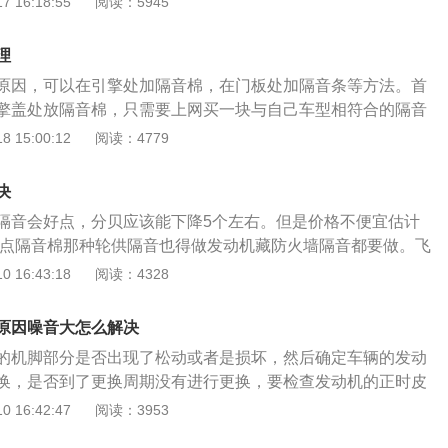
 16:18:55
阅读：5945
气管出现泄漏。当进排气管出现泄漏时，启动发动机时，在进
会从泄漏处泄漏，从而产生振动，发出噪音。解决方法：检查
理
排气管。4、燃油质量差。当使用质量较差的燃油时，发动机
原因，可以在引擎处加隔音棉，在门板处加隔音条等方法。首
变差，从而使发动机产生剧烈的震动，发出噪音。解决方法：
擎盖处放隔音棉，只需要上网买一块与自己车型相符合的隔音
标号更高的燃油。5、发动机异响。发动机下护板螺丝松动，
能大大降低发动机的噪音；如果风噪声音太大的话，可以在门
 15:00:12
阅读：4779
在工作时候就会剧烈抖动，产生噪音。解决方法：紧固或调整
，这样能大大降低风噪的声音；；如果是发动机声音太大的
。
高，买冷却液就可以；如果胎噪声音太大的话，只要加入减振
决
可以很好解决了。
隔音会好点，分贝应该能下降5个左右。但是价格不便宜估计
用好点隔音棉那种轮供隔音也得做发动机藏防火墙隔音都要做。飞
式独立、后扭力梁式非独立的悬挂结构。不同的是，前悬挂使
 16:43:18
阅读：4328
。后悬挂也做出了部分调整，包括减震器搭载角度，力矩分解
。另外，前后悬挂都加装了稳定杆，用于提升在转向时的车身
原因噪音大怎么解决
人都有个超跑梦，如果说法拉利离刚毕业的你还太遥远的话，
的机脚部分是否出现了松动或者是损坏，然后确定车辆的发动
不会陌生，毕竟这是一台你唾手可得的超跑。在年初广汽本田给
换，是否到了更换周期没有进行更换，要检查发动机的正时皮
飞度潮跑版车型，外观加装了全新的包围套件，看到实车的那
需要进行更换，出现声音大千万不要忽视，一旦发动机出现问
 16:42:47
阅读：3953
会是年轻人的菜。如果我们要买的只是一台代步需求为主小
影响。机动车辆在使用的过程中出现噪音过大的情况，需要对
美貌与才华于一身，这款车一定会是一个完美的选择。