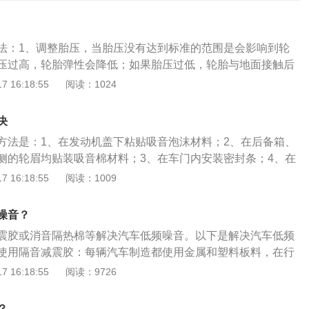
法：1、调整胎压，当胎压没有达到标准的范围是会影响到轮
压过高，轮胎弹性会降低；如果胎压过低，轮胎与地面接触后
以应该让胎压保持在正确的范围内，在汽车手册上面都是有标
 16:18:55
阅读：1024
上面安装胎压帽，胎压帽会根据轮胎胎压的高低而显示出不同
看一眼就能知道胎压是否处于正常范围；2、清理石子和杂
决
间的车子后，轮胎的花纹夹缝里会卡进一些小石块或者其他金
方法是：1、在发动机盖下粘贴吸音泡沫材料；2、在后备箱、
块在与地面摩擦后便会出现很大的噪声。另外，石块卡在轮胎
侧的轮眉均贴装吸音棉材料；3、在车门内安装密封条；4、在
，还会降低轮胎的抓地力，甚至还会引起漏气或者爆胎。所以
安装专业的减震板；5、更换轮胎。汽车噪声大的原因是：发
 16:18:55
阅读：1009
把石块钩出来，减少噪声的同时还能减少发生爆胎的概率；
故障；驾驶室或车辆缝隙大；轮胎老化；气门导管内部破损；
装隔音棉，要是对汽车噪声有着很多大的要求，也可以在轮弧
油品质差；发动机缺缸；火花塞积碳。
，这样就能在很大程度上降低噪声。除了需拆除整车前后座椅
噪音？
把轮胎以及翼子板内衬拆掉，然后在四个车门、门边部位、轮
震胶或消音隔热棉等解决汽车低频噪音。以下是解决汽车低频
翼子板以及底盘处贴上隔音材料。还有一点，平时也要好好保
使用隔音减震胶：每辆汽车制造都使用金属和塑料板料，在行
驶路程过长时，轮毂里都会堆满脏东西，建议用轮毂清洁刷清
，造成大量低频噪音，建议使用隔音减震胶，可以良好的吸收
 16:18:55
阅读：9726
适型轮胎的方法降低胎噪。引发噪声和轮胎有关的因素，主要
的低频噪声波段。消音隔热棉：汽车高速行驶时，车体本身产
，舒适型轮胎会在设计花纹时，考虑到静音性；5、清洗轮胎
效隔音棉进行消音降噪处理。采用隔音加厚板：安装隔音加厚
？