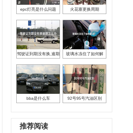
epc灯亮是什么问题
火花塞更换周期
驾驶证到期没有换,逾期
玻璃水冻住了如何解
怎么办??
决？
bba是什么车
92号95号汽油区别
推荐阅读