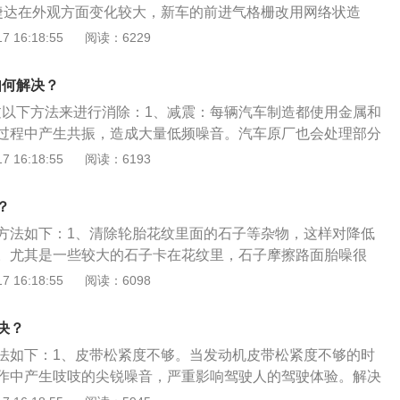
捷达在外观方面变化较大，新车的前进气格栅改用网络状造
轮廓和内部结构都采用了新的设计，内部拥有镀铬饰条装饰，
 16:18:55
阅读：6229
全新的样式，整个前脸看上去要更加精致。2、内饰方向盘采
方向盘设计，在中控屏幕的设计上，在中高配车型上配置了大
如何解决？
过低配车型的内饰给人的感觉也算不错，唯一不足的是在中控
通过以下方法来进行消除：1、减震：每辆汽车制造都使用金属和
硬质材料。
过程中产生共振，造成大量低频噪音。汽车原厂也会处理部分
远不够的，所以无论是高档车还是中低档车都有必要安装减震
 16:18:55
阅读：6193
汽车高速行驶时，车体本身产生共鸣声，加装高效吸音棉进行
、隔音：由于中低档车金属和塑料板材单薄，导致外界噪音传
？
板材阻隔噪音。
方法如下：1、清除轮胎花纹里面的石子等杂物，这样对降低
。尤其是一些较大的石子卡在花纹里，石子摩擦路面胎噪很
对于降低胎噪也有作用，如果胎噪过大可以清洗一下轮胎，这
 16:18:55
阅读：6098
、如果胎噪过大，还可以把轮胎做一做动力平衡。4、行驶的里
四轮定位。5、保持合理胎压。胎压过高、过低都会导致胎噪
决？
法如下：1、皮带松紧度不够。当发动机皮带松紧度不够的时
作中产生吱吱的尖锐噪音，严重影响驾驶人的驾驶体验。解决
皮带的松紧度。2、机油状况不对。解决方法：需要去更换一