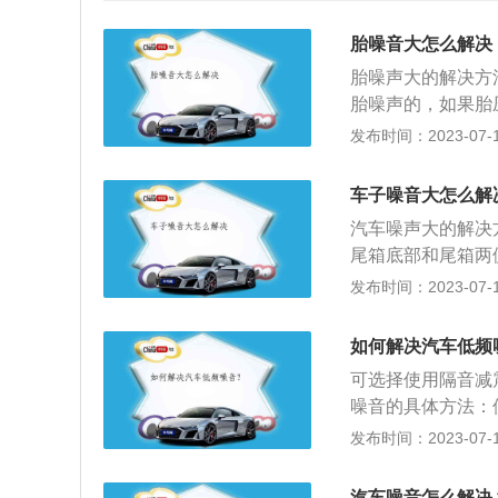
胎噪音大怎么解决
胎噪声大的解决方
胎噪声的，如果胎
出现沙沙声音。所
发布时间：2023-07-17
注的。建议在轮胎
的颜色，在上车前
车子噪音大怎么解
质，使用了一段时
汽车噪声大的解决
属块等杂质。而石
尾箱底部和尾箱两
里不仅会产生噪声
容易出噪声的地方
发布时间：2023-07-17
可以用清石钩及时
动机积碳；减震器
3、在轮弧位置加
冷却系统故障；机
上安装一些隔音棉
如何解决汽车低频
及内饰，同时还要
可选择使用隔音减
弧上方部位、四个
噪音的具体方法：
养轮胎，轮胎在行
驶过程中产生共振
发布时间：2023-07-17
理掉；4、更换舒
外部或者内部产生
是胎面花纹，所以
生共鸣声，加装高
汽车噪音怎么解决