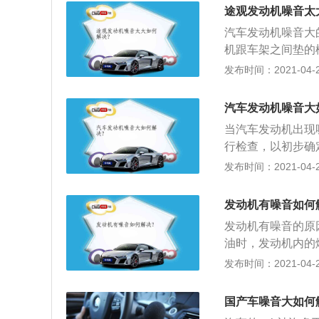
机动车辆进行检查
途观发动机噪音太
维修的车辆可以正
汽车发动机噪音大
维修厂提供上门服
机跟车架之间垫的
缓冲，并起到固定
发布时间：2021-04-25
会发生抖动，速度
换；2、机油油质
汽车发动机噪音大
会容易产生积碳，
当汽车发动机出现
润滑程度不够，磨
行检查，以初步确
大，同样产生噪音
部位、原因和程度
发布时间：2021-04-25
的机油；3、发动
出问题，可这样做
常工作，通表现为
成的发动机噪音大
能够清晰地听到发
发动机有噪音如何
变差，导致发动机
点火线圈和气缸火
发动机有噪音的原
差导致发动机噪音
油时，发动机内的
机固定松动导致发
音。解决方法：这
发布时间：2021-04-25
撑固定，随着车辆
2、发动机固定松
在运转过程中可能
垫等部件进行支撑
况时，紧固部件就
国产车噪音大如何
噪音。解决方法：
发动机舱内还有一