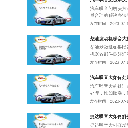
对于降低胎噪也有
板材来阻隔噪音。
6、如果胎噪过大
汽车噪音的解决方
下四轮定位。
最合理的解决办法
2、风噪是因为风
发布时间：2023-07-17
直接最根本的解决
可以用专用减振板
柴油发动机噪音大
工，从减震、吸音
柴油发动机如果噪
机器各部件良好润
按说明书合理行车
发布时间：2023-07-17
柴油发动机的工作
气、压缩、做功、
汽车噪音大如何处
大，不易蒸发，而
汽车噪音大的处理
与汽油机不同。3
处理，比如胎噪，
机工作时进入气缸的
更换静谧性更好的
发布时间：2023-07-17
0℃，压力可达40
而产生的噪音。2
气流相互作用而产
捷达噪音大如何解
快，风噪就会越大
捷达噪音大可在发