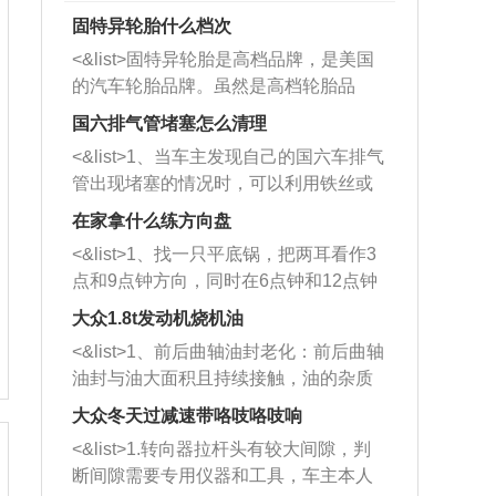
固特异轮胎什么档次
<&list>固特异轮胎是高档品牌，是美国
的汽车轮胎品牌。虽然是高档轮胎品
牌，但是中高低端的轮胎都有生产，这
国六排气管堵塞怎么清理
也是为了更好的开拓市场。
<&list>1、当车主发现自己的国六车排气
管出现堵塞的情况时，可以利用铁丝或
者是细棍，直接将杂物给取出来，如果
在家拿什么练方向盘
堵塞情况比较严重，也可以采取应急措
<&list>1、找一只平底锅，把两耳看作3
施。 <&list>2、直接利用木棍将所有的
点和9点钟方向，同时在6点钟和12点钟
杂物推到排气管里面的位置处，然后将
方向做一个标记。 <&list>2、双手握住
三元催化器拆解开，就可以将堵塞的东
大众1.8t发动机烧机油
平底锅两耳，然后往左打半圈、一圈、
西取出来。但如果是因为积碳过多引起
<&list>1、前后曲轴油封老化：前后曲轴
一圈半的练习，往右同样也要打相同的
的堵塞，就需要将三元催化器泡在草酸
油封与油大面积且持续接触，油的杂质
圈数。 <&list>3、最后强调要反复练
中进行清洗。 <&list>3、也可以利用清
和发动机内持续温度变化使其密封效果
习，这样就可以形成肌肉记忆，在真实
大众冬天过减速带咯吱咯吱响
洗剂对堵塞的情况得到解决，将清洗剂
逐渐减弱，导致渗油或漏油。<&list>2、
驾驶车辆时，不需要记忆也能打好方
放在燃油箱中，与燃油混合后，车辆启
<&list>1.转向器拉杆头有较大间隙，判
活塞间隙过大：积碳会使活塞环与缸体
向。
动时，就可以和汽油一起进入到燃烧
断间隙需要专用仪器和工具，车主本人
的间隙扩大，导致机油流入燃烧室中，