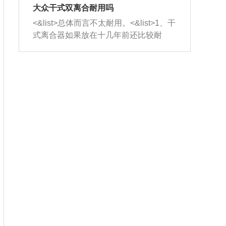
室，最后形成废气排出，就可以让三元
无法制作，需要将车辆送到修理厂或4s
造成烧机油。<&list>3、机油粘度。使用
大众干式双离合耐用吗
催化器得到清洗，排气管堵塞的情况就
店；<&list>2.车辆半轴套管防尘罩破
机油粘度过小的话，同样会有烧机油现
<&list>总体而言不太耐用。<&list>1、干
能够得到解决。
裂，破裂后会出现漏油现象，使半轴磨
象，机油粘度过小具有很好的流动性，
式离合器如果放在十几年前还比较耐
损严重，磨损的半轴容易损坏，产生异
容易窜入到气缸内，参与燃烧。<&list>
用，但是由于现在的汽车发动机动力输
响；<&list>3.稳定器的转向胶套和球头
4、机油量。机油量过多，机油压力过
出越来越高，使得干式离合器散热不足
老化，一般是使用时间过长造成的。解
大，会将部分机油压入气缸内，也会出
的缺陷也逐渐暴露出来。<&list>2、由于
决方法是更换新的质量好的转向橡胶套
现烧机油。<&list>5、机油滤清器堵塞：
干式双离合的工作环境暴露在空气中，
和球头。
会导致进气不畅，使进气压力下降，形
而离合器的散热也是通离合器罩上面的
成负压，使机油在负压的情况下吸入燃
几个小孔来进行散热。但是在行驶过程
烧室引起烧机油。<&list>6、正时齿轮或
中变速箱需要换挡，就不得不使得离合
链条磨损：正时齿轮或链条的磨损会引
器频繁工作。<&list>3、长时间的低速行
起气阀和曲轴的正时不同步。由于轮齿
驶以及过于频繁的启停，导致离合器的
或链条磨损产生的过量侧隙，使得发动
温度不断升高，而低速行驶时空气流动
机的调节无法实现：前一圈的正时和下
效率不高，无法将离合器中的热量有效
一圈可能就不一样。当气阀和活塞的运
的带走，导致离合器内部的温度不断升
动不同步时，会造成过大的机油消耗。
高，加速离合器的磨损。
解决方法：更换正时齿轮或链条。<&list
>7、内垫圈、进风口破裂：新的发动机
设计中，经常采用各种由金属和其他材