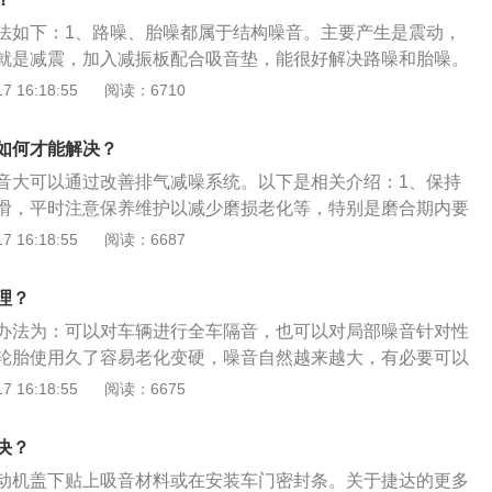
作用，如果胎噪过大可以清洗一下轮胎，这样会降低胎噪；
，还可以把轮胎做一做动力平衡；7、行驶的里程过多可以做一
法如下：1、路噪、胎噪都属于结构噪音。主要产生是震动，
就是减震，加入减振板配合吸音垫，能很好解决路噪和胎噪。
的压力超过车门的密封抗阻力而形成，所以加强密封阻力是最
 16:18:55
阅读：6710
方法，车门密封条和内心密封条能很好解决这一问题。3、还
和吸音垫及车门密封条对叶子板和车地板及车门进行全面施
如何才能解决？
、隔音三个源头改善噪音。
音大可以通过改善排气减噪系统。以下是相关介绍：1、保持
滑，平时注意保养维护以减少磨损老化等，特别是磨合期内要
、科学保养。2、柴油发动机的优点是功率大、经济性能好。
 16:18:55
阅读：6687
过程与汽油发动机有许多相同的地方，每个工作循环也经历进
排气四个行程。但由于柴油机用的燃料是柴油，其粘度比汽油
理？
其自燃温度却较汽油低，因此可燃混合气的形成及点火方式都
办法为：可以对车辆进行全车隔音，也可以对局部噪音针对性
、柴油发动机气缸中的混合气是压燃，而不是点燃。柴油发动
轮胎使用久了容易老化变硬，噪音自然越来越大，有必要可以
是空气，气缸中的空气压缩到终点时，温度可达500-70
轮胎。风噪分为三种：1、由车身周围气流分离导致压力变化
 16:18:55
阅读：6675
—50个大气压。
、风漏或叫吸出音，是由驾驶室及车身缝隙吸气而与车身周围
生的噪音。3、其他噪音，包括空腔共鸣等。当行驶速度越
决？
。
动机盖下贴上吸音材料或在安装车门密封条。关于捷达的更多