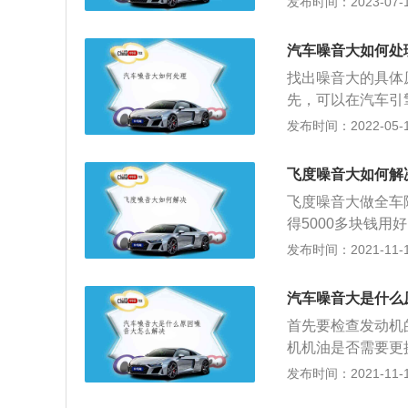
发布时间：2023-07-17
下机油。3、进排
排气的时候，气体
汽车噪音大如何处
进排气管，更换进
找出噪音大的具体
内的燃烧情况将会
先，可以在汽车引
更换质量更好的、
棉就可以了，这样
发布时间：2022-05-18
发动机无法固定，
板结合处加隔音条
发动机下护板螺丝
话，可能是水温过
飞度噪音大如何解
板配合吸音垫，就
飞度噪音大做全车
得5000多块钱
度采用了前麦弗逊
发布时间：2021-11-10
用几何形状的结构
式减震器支架等等
汽车噪音大是什么
稳定性。每个年轻
首先要检查发动机
那么GK5你一定
机机油是否需要更
大家带来了全新的
带是否过度磨损，
发布时间：2021-11-10
一刻就知道这一定
题，将会对行驶有
车，那么它刚好集