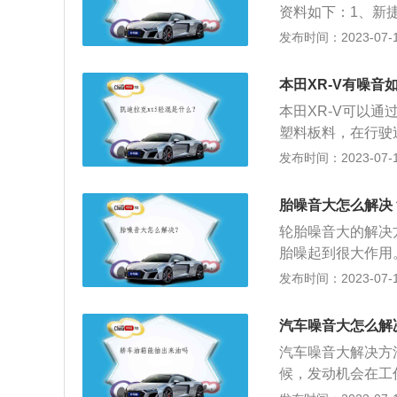
资料如下：1、新
型、前大灯组外部
发布时间：2023-07-17
前保险杠也采用了
用了四辐式多功能
本田XR-V有噪音
尺寸液晶屏幕，不
本田XR-V可以
面料上，采用的是
塑料板料，在行驶
振动声源，但是远
发布时间：2023-07-17
材料。2、吸音：
消音降噪处理。3
胎噪音大怎么解决
入，安装隔音加厚
轮胎噪音大的解决
胎噪起到很大作用
大。2、清洗轮胎
发布时间：2023-07-17
样会降低胎噪。3
程过多可以做一下
汽车噪音大怎么解
增大。
汽车噪音大解决方
候，发动机会在工
方法：调整发动机