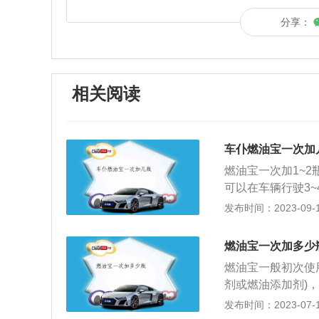
分享：
相关阅读
车仆燃油宝一次加
燃油宝一次加1~
可以在车辆行驶3
下发动机燃油系统
发布时间：2023-09-11
性添加过多，都会
意事项：1、如果
燃油宝一次加多少
油宝，如果新车使
燃油宝一般初次使
用燃油宝，不管是
剂或燃油添加剂)
燃油宝清积碳，一
特性，使汽油具有
发布时间：2023-07-17
子的积炭特别严重
擎等作用。燃油宝