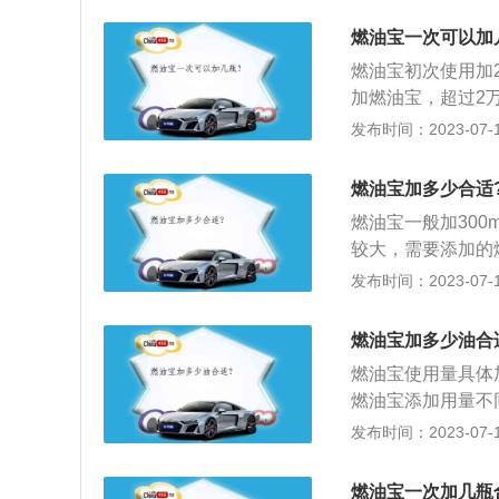
理。
低质产品，甚至假
燃油宝一次可以加
发动机的作用，还
燃油宝初次使用加
实体专卖店，网络
加燃油宝，超过2
速行驶的货车、柴
决电喷车型燃油系
发布时间：2023-07-17
宝。不过一般都是
某些性质上的缺陷
不大。车辆无需加
引擎、降低排放等
油站前就已经加了
燃油宝加多少合适
35-45L，中型车
燃油宝一般加30
用规格为60ML，
较大，需要添加的
要1-2瓶燃油宝
没必要加注，超过
发布时间：2023-07-17
的，过量使用会增
放也会恶化。燃油
燃油宝加多少油合
化效率；降低汽车
燃油宝使用量具体
燃油宝添加用量不
汽油辛烷值的提升
发布时间：2023-07-17
燃油宝。品质差的
汽车可以通过添加
燃油宝一次加几瓶