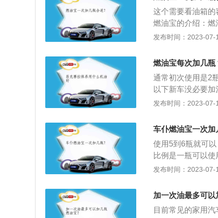
低油耗，维护发动
这个需要看油箱的
是，一定得在加汽
燃油宝的介绍：燃
汽油的冲击下充分
系统的积碳问题，
发布时间：2023-07-17
带来很好的燃油特
缺陷并赋予汽油一
性产品，成本和单
燃油宝每次加几瓶
使用假冒产品非但
通常初次使用是2
成损伤，因此一定
以下新车没必要加
瓶。如果长期使用
发布时间：2023-07-17
碳，如果再长期过
也会恶化。注意事
车仆燃油宝一次加
里，工况通常都是
使用5到6瓶就可
燃油宝不建议经常
比例是一瓶可以使
据自身汽车使用情
有一定的效果，燃
发布时间：2023-07-17
器，如果是一些积
影响使用效果。2
使用时间较长的车
剂，它主要的目的
重、根据车的情况
加一次油最多可以
动机到最佳的工况
目前常见的家用汽
一些优良的特性。