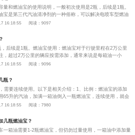
机的目的。燃油宝使用方法：直接倒进去即可。但要注意的
容量和燃油宝的使用说明，一般初次使用是2瓶，后续是1瓶。
油之前加注燃油宝，因为这样做可以让油箱里面的燃油宝，在
油宝是第三代汽油清净剂的一种俗称，可以解决电喷车型燃油
地混合均匀，能够获得最佳的使用效果。虽说燃油宝的确可以
快速恢复发动机最佳工况，并且可以弥补汽油在某些性质上的
 16:18:55
阅读：9097
性，但长时间使用可能会造成不同程度的影响。
些新的优良特性。正规渠道购买：燃油宝属于门槛很高的技术
瓶价格较高，因此是众多低质产品，甚至假冒产品的重灾区，
？
不能起到清除积碳，养护发动机的作用，还很可能对发动机造
瓶，后续是1瓶。燃油宝使用：燃油宝对于行驶里程在2万公里
要从正规渠道购买。
注，超过2万公里的辆应按需添加，通常来说是每箱油一小
燃油宝对发动机是有害。如果过量使用，会增加燃烧室的积
 16:18:55
阅读：9096
量添加，甚至会造成发动机敲缸、爆震等情况，车辆尾气排放
项：新车不建议添加，因为刚买不久的新车还开不了多少公
几瓶？
比较好，基本不会存在有严重积碳的情况，所以不需要添加。
以，需要连续使用。以下是相关介绍：1、比例：燃油宝的添加
使用，否则反而容易产生油垢、胶质，增加燃烧室积碳，应根
用65升的汽油，加满一箱油倒入一瓶燃油宝，连续使用，就会
况进行添加。积碳严重时还是需要人工清洗，燃油宝不是神
油宝使用一定要注意，千万不能够相隔时间太长使用，否则会
 16:18:55
阅读：7980
碳很严重的汽车，还是需要人工处理，燃油宝无法完全清除。
、燃油宝的作用：机动车辆上使用的燃油宝是第3代汽油清洁
在添加燃油宝前，应先清理或更换机滤。使用燃油宝必须慎
是解决电喷车型燃油系统里面的积碳问题，可以很快的恢复发
合理添加。
加几瓶燃油宝？
，并且可以弥补汽油在某些性质上存在的缺陷，可以赋予汽油
车一箱油需要1-2瓶燃油宝，但切勿过量使用，一箱油中添加量