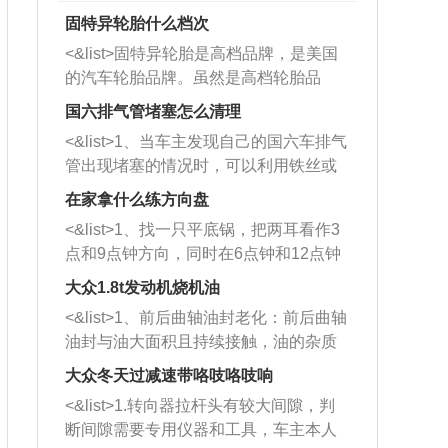
固特异轮胎什么档次
<&list>固特异轮胎是高档品牌，是美国
的汽车轮胎品牌。虽然是高档轮胎品
牌，但是中高低端的轮胎都有生产，这
国六排气管堵塞怎么清理
也是为了更好的开拓市场。
<&list>1、当车主发现自己的国六车排气
管出现堵塞的情况时，可以利用铁丝或
者是细棍，直接将杂物给取出来，如果
在家拿什么练方向盘
堵塞情况比较严重，也可以采取应急措
<&list>1、找一只平底锅，把两耳看作3
施。 <&list>2、直接利用木棍将所有的
点和9点钟方向，同时在6点钟和12点钟
杂物推到排气管里面的位置处，然后将
方向做一个标记。 <&list>2、双手握住
三元催化器拆解开，就可以将堵塞的东
大众1.8t发动机烧机油
平底锅两耳，然后往左打半圈、一圈、
西取出来。但如果是因为积碳过多引起
<&list>1、前后曲轴油封老化：前后曲轴
一圈半的练习，往右同样也要打相同的
的堵塞，就需要将三元催化器泡在草酸
油封与油大面积且持续接触，油的杂质
圈数。 <&list>3、最后强调要反复练
中进行清洗。 <&list>3、也可以利用清
和发动机内持续温度变化使其密封效果
习，这样就可以形成肌肉记忆，在真实
大众冬天过减速带咯吱咯吱响
洗剂对堵塞的情况得到解决，将清洗剂
逐渐减弱，导致渗油或漏油。<&list>2、
驾驶车辆时，不需要记忆也能打好方
放在燃油箱中，与燃油混合后，车辆启
<&list>1.转向器拉杆头有较大间隙，判
活塞间隙过大：积碳会使活塞环与缸体
向。
动时，就可以和汽油一起进入到燃烧
断间隙需要专用仪器和工具，车主本人
的间隙扩大，导致机油流入燃烧室中，