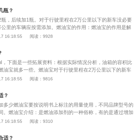
冒产品的重灾区。使用假冒产品不仅不能起到清除积碳、保护
几瓶？
很有可能对发动机造成损伤。所以一定要从正规渠道购买，如
2瓶，后续加1瓶。对于行驶里程在2万公里以下的新车没必要
旗舰店，正规4S店。燃油宝一般适用于普通家用汽车和长期高
万公里的车辆应按需添加。燃油宝的作用：燃油宝的作用是解
油等车辆。实际上只要是使用汽油的车辆，都可以使用燃油
统的积碳问题，快速恢复发动机的较佳工况，并且弥补汽油在
 16:18:55
阅读：9928
在车辆达到一定的使用年限后再添加，新车加燃油宝的作用也
，赋予汽油一些新的优良特性，如改善雾化、减少磨损、保护
燃油宝，对汽车的影响也不大，目前我国生产的汽油在送到加
。加燃油宝的注意事项：目前市场上常见的家用小型车油箱为
燃油清净剂，所以汽车加不加燃油宝就行。
?
55-75L左右，大型车或者豪华车在75-100L左右。而燃油宝的常
0ml，下面是一些拓展资料：根据实际情况分析，油箱的容积比
通常60ML可兑30-60L汽油，因此目前常见的家用汽车一箱油需
燃油宝就多一些。燃油宝对于行驶里程在2万公里以下的新车
，具体添加数目需根据汽车具体情况确定。
2万公里的车辆应按需添加。长期使用燃油宝对发动机是有害
 16:18:55
阅读：9816
加燃烧室的积碳，甚至会造成发动机敲缸、爆震，车辆尾气排
宝的作用是：清除汽车积碳；减少发动机的异常磨损；提高雾
适？
尾气的排放；延长汽车引擎的使用寿命；清洁燃油系统。
加多少燃油宝要按说明书上标注的用量使用，不同品牌型号的
同。燃油宝介绍：是燃油添加剂的一种俗称，有的是通过增加
动力性燃油宝，还有通过清洗发动机积碳、清洗油路等清洁型
 16:18:55
阅读：9310
汽油会给汽车发动机带来负面影响，因此达到一定使用里程的
清洁型燃油宝的方式清除发动机积碳，可以达到一定程度上降
合适？