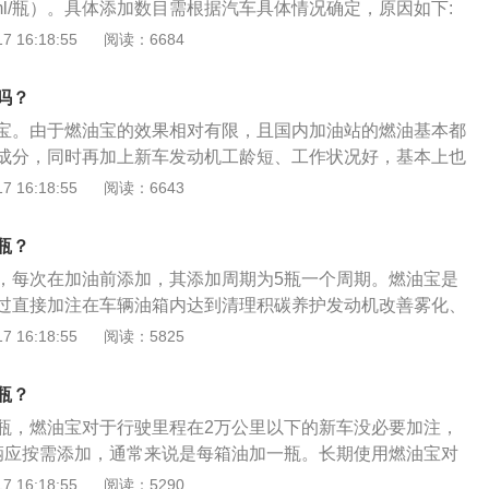
ml/瓶）。具体添加数目需根据汽车具体情况确定，原因如下:
箱油通常需要加1-2瓶燃油宝，目前市场上常见的家用小型车油
 16:18:55
阅读：6684
型车55-75升左右，大型车或者豪华车在75-100L左右。2、燃油
l/瓶，通常60ml可兑30-60L汽油，另外对于习惯加2/3或者半
吗？
应当添加一瓶燃油宝，这样使用效果更佳。
宝。由于燃油宝的效果相对有限，且国内加油站的燃油基本都
成分，同时再加上新车发动机工龄短、工作状况好，基本上也
以没有任何必要给新车添加燃油宝。以下是燃油宝的功能介
 16:18:55
阅读：6643
汽油添加剂其清净活化因子能促燃油中的胶质物以及发动机积
续添加剂后，排气管上的积碳明显减少，滤清器、排气阔、燃
瓶？
洁。2、清洁燃油系统，清除积碳。
，每次在加油前添加，其添加周期为5瓶一个周期。燃油宝是
过直接加注在车辆油箱内达到清理积碳养护发动机改善雾化、
放的目的。使用燃油宝的注意事项是：1、先加燃油宝后再加
 16:18:55
阅读：5825
充分的稀释和混合；2、使用燃油宝后上检测线尾气会不合
机使用期间不能立即跑长途高速；4、不能过量使用；5、加三
瓶？
加一瓶燃油宝；6、燃油宝添加6次为一个周期，12次是优良使
瓶，燃油宝对于行驶里程在2万公里以下的新车没必要加注，
辆应按需添加，通常来说是每箱油加一瓶。长期使用燃油宝对
过量使用会增加燃烧室的积碳，甚至会造成发动机敲缸、爆
 16:18:55
阅读：5290