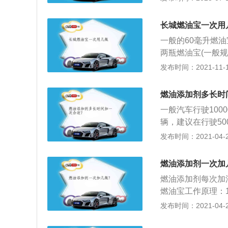
震，车辆尾气排放
机异常磨损；3、
长城燃油宝一次用
命；6、清洁燃油
一般的60毫升燃油
两瓶燃油宝(一般规
过5瓶燃油宝。如
发布时间：2021-11-10
学合理的加油量。
或半箱油，加一瓶
燃油添加剂多长时
用周期。由于中国
一般汽车行驶10
处于良好状态。
辆，建议在行驶50
护发动机的燃油系
发布时间：2021-04-25
赖的性能。通过清
染、降低因燃油导
燃油添加剂一次加
油添加剂及柴油添
燃油添加剂每次加
升型。清洁型及养
燃油宝工作原理：
动机积碳产生，根
制。在燃油室产生
发布时间：2021-04-25
中一般含有金属成
提高热效率、降低
导致的动力不足，
面的积碳；3、积