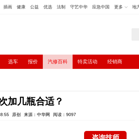
插画
健康
公益
优选
法制
守艺中华
应急中国
更多
地
选车
报价
汽修百科
特卖活动
经销商
次加几瓶合适？
8:55
原创
来源：中华网
阅读：9097
咨询技师