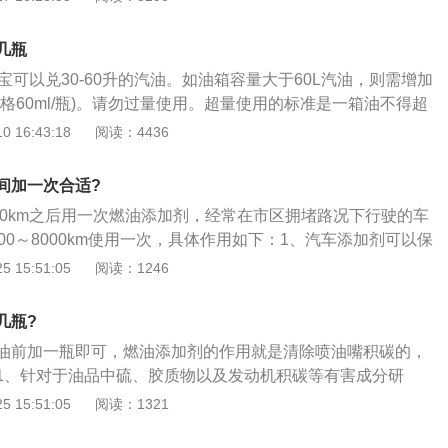
也会恶化。燃油宝的作用是：1、清除汽车积碳；2、减少发动
提高雾化效率；4、降低汽车排放；5、延长汽车引擎使用寿
几瓶
系统。
宝可以兑30-60升的汽油。如油箱容量大于60L汽油，则需增加
格60ml/瓶)。请勿过量使用。超量使用的标准是一箱油不得超
燃油宝量与汽油不相匹配，效果可能不明显。提示消费者要科
 16:43:18
阅读：4436
不然，燃油宝的功效就不能正常显示出来。如车主习惯于放2/3
燃油宝更有效。燃油宝更换为6个周期，12个周期是最好的使
间加一次合适?
油的质量不佳，所以在每次加油前最好先加一瓶，使车辆始终
000km之后用一次燃油添加剂，经常在市区拥堵路况下行驶的车
00～8000km使用一次，具体作用如下：1、汽车添加剂可以保
统、进气系统、润滑系统等部位，让发动机发挥持续的、可信
 15:51:05
阅读：1246
除积碳，可以提升动力，节省燃油，降低噪音，减少环境污
致的发动机故障；2、燃油添加剂从使用对象上讲目前分为汽
几瓶?
加剂。从功能上来讲一般分为三类：清洁型、养护型、动力提
油前加一瓶即可，燃油添加剂的作用就是清除喷油嘴积碳的，
护型中的化学成分中都含有清洁因子，可有效清洗或者抑制发
1、针对于油品中硫、胶质物以及发动机积碳等有害成分研
据不同的化学成分，添加剂一共被分为四代；3、动力提升型
“微爆”，使燃油二次雾化；2、引发完全燃烧，提升引擎动力，
 15:51:05
阅读：1321
分，比如MMT（锰）等金属化合物，可以解决车辆因燃油品质
油耗、减少排放。并且可以去除燃烧室、气门、喷油嘴机件表
故障代码等问题。
碳去除四步骤：渗透、软化、分解燃烧、排除，独特高性能抗