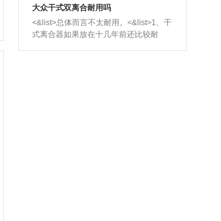
室，最后形成废气排出，就可以让三元
无法制作，需要将车辆送到修理厂或4s
造成烧机油。<&list>3、机油粘度。使用
大众干式双离合耐用吗
催化器得到清洗，排气管堵塞的情况就
店；<&list>2.车辆半轴套管防尘罩破
机油粘度过小的话，同样会有烧机油现
<&list>总体而言不太耐用。<&list>1、干
能够得到解决。
裂，破裂后会出现漏油现象，使半轴磨
象，机油粘度过小具有很好的流动性，
式离合器如果放在十几年前还比较耐
损严重，磨损的半轴容易损坏，产生异
容易窜入到气缸内，参与燃烧。<&list>
用，但是由于现在的汽车发动机动力输
响；<&list>3.稳定器的转向胶套和球头
4、机油量。机油量过多，机油压力过
出越来越高，使得干式离合器散热不足
老化，一般是使用时间过长造成的。解
大，会将部分机油压入气缸内，也会出
的缺陷也逐渐暴露出来。<&list>2、由于
决方法是更换新的质量好的转向橡胶套
现烧机油。<&list>5、机油滤清器堵塞：
干式双离合的工作环境暴露在空气中，
和球头。
会导致进气不畅，使进气压力下降，形
而离合器的散热也是通离合器罩上面的
成负压，使机油在负压的情况下吸入燃
几个小孔来进行散热。但是在行驶过程
烧室引起烧机油。<&list>6、正时齿轮或
中变速箱需要换挡，就不得不使得离合
链条磨损：正时齿轮或链条的磨损会引
器频繁工作。<&list>3、长时间的低速行
起气阀和曲轴的正时不同步。由于轮齿
驶以及过于频繁的启停，导致离合器的
或链条磨损产生的过量侧隙，使得发动
温度不断升高，而低速行驶时空气流动
机的调节无法实现：前一圈的正时和下
效率不高，无法将离合器中的热量有效
一圈可能就不一样。当气阀和活塞的运
的带走，导致离合器内部的温度不断升
动不同步时，会造成过大的机油消耗。
高，加速离合器的磨损。
解决方法：更换正时齿轮或链条。<&list
>7、内垫圈、进风口破裂：新的发动机
设计中，经常采用各种由金属和其他材