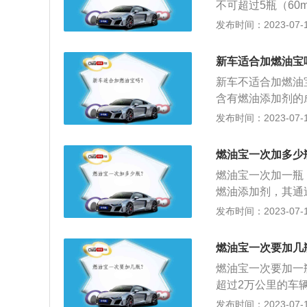
不可超过5瓶（60
1、一般家用车一
发布时间：2023-07-17
箱为35-45升，中
宝的常用规格为60m
新车适合加燃油宝
箱油的车主，同样
新车不适合加燃油
含有燃油添加剂的
不会产生积碳，所
发布时间：2023-07-17
绍：1、高品质的
碳等有害物质，连
燃油宝一次加多少
油系统等均非常清
燃油宝一次加一瓶
燃油添加剂，其通
减少磨损、降低排
发布时间：2023-07-17
油使汽油和燃油宝
格；3、老旧发动
燃油宝一次要加几
分之二或半箱油可
燃油宝一次要加一
用周期。
超过2万公里的车
发动机是有害的，
发布时间：2023-07-17