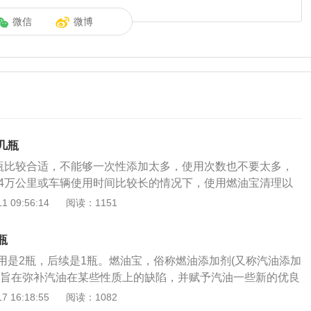
微信
微博
几瓶
2瓶比较合适，不能够一次性添加太多，使用次数也不要太多，
~4万公里或车辆使用时间比较长的情况下，使用燃油宝清理以
可以提升汽车动力，有着一定的帮助。但如果经常使用或一次
 09:56:14
阅读：1151
影响燃油宝的使用效果，反而会使积碳增加。使用燃油宝的注
车子属于新车，肯定各项指标都是最好的，自然不建议使用燃
瓶
用燃油宝，反而会伤车。2、如果属于老年车，同样不建议使
用是2瓶，后续是1瓶。燃油宝，俗称燃油添加剂(又称汽油添加
从保养角度还是经济角度上都不适合使用。3、如果想要通过
，旨在弥补汽油在某些性质上的缺陷，并赋予汽油一些新的优良
定要选择到正规的机构，购买正规品牌的燃油宝。4、如果车
清洁系统的积碳、提高辛烷值、改善雾化、减少磨损、保护引
 16:18:55
阅读：1082
，就不建议使用燃油宝来清理，需要到专业的维修机构进行清
属于技术门槛较高的产品，成本和单瓶价格较高，因此是众多