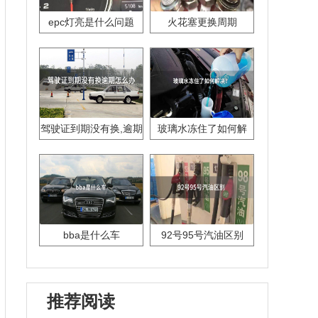
epc灯亮是什么问题
火花塞更换周期
驾驶证到期没有换,逾期
玻璃水冻住了如何解
怎么办??
决？
bba是什么车
92号95号汽油区别
推荐阅读